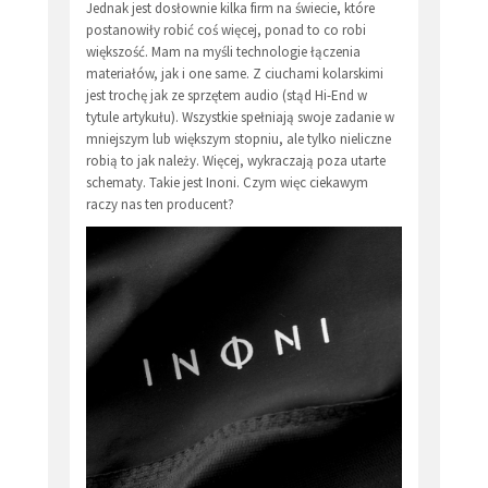
Jednak jest dosłownie kilka firm na świecie, które
postanowiły robić coś więcej, ponad to co robi
większość. Mam na myśli technologie łączenia
materiałów, jak i one same. Z ciuchami kolarskimi
jest trochę jak ze sprzętem audio (stąd Hi-End w
tytule artykułu). Wszystkie spełniają swoje zadanie w
mniejszym lub większym stopniu, ale tylko nieliczne
robią to jak należy. Więcej, wykraczają poza utarte
schematy. Takie jest Inoni. Czym więc ciekawym
raczy nas ten producent?