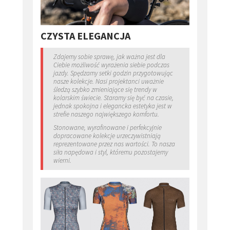
CZYSTA ELEGANCJA
Zdajemy sobie sprawę, jak ważna jest dla
Ciebie możliwość wyrażenia siebie podczas
jazdy. Spędzamy setki godzin przygotowując
nasze kolekcje. Nasi projektanci uważnie
śledzą szybko zmieniające się trendy w
kolarskim świecie. Staramy się być na czasie,
jednak spokojna i elegancka estetyka jest w
strefie naszego największego komfortu.
Stonowane, wyrafinowane i perfekcyjnie
dopracowane kolekcje urzeczywistniają
reprezentowane przez nas wartości. To nasza
siła napędowa i styl, któremu pozostajemy
wierni.