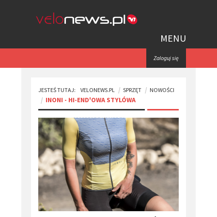
MENU
Zaloguj się
JESTEŚ TUTAJ:
VELONEWS.PL
SPRZĘT
NOWOŚCI
INONI - HI-END'OWA STYLÓWA