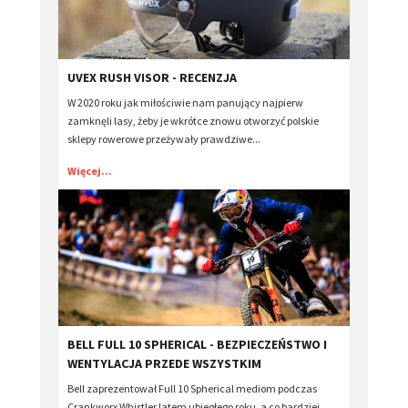
​UVEX RUSH VISOR - RECENZJA
W 2020 roku jak miłościwie nam panujący najpierw
zamknęli lasy, żeby je wkrótce znowu otworzyć polskie
sklepy rowerowe przeżywały prawdziwe...
Więcej...
BELL FULL 10 SPHERICAL - BEZPIECZEŃSTWO I
WENTYLACJA PRZEDE WSZYSTKIM
Bell zaprezentował Full 10 Spherical mediom podczas
Crankworx Whistler latem ubiegłego roku, a co bardziej