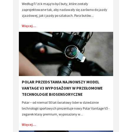
Według Fi'zi:k mają to być buty, które zostały
zaprojektowane tak, aby nadawały się zarówno do jazdy
zjazdowej, jak i jazdy po szlakach. Para butów...
Więcej...
POLAR PRZEDSTAWIA NAJNOWSZY MODEL
VANTAGE V3 WYPOSAŻONY W PRZEŁOMOWE
TECHNOLOGIE BIOSENSORYCZNE
Polar – od niemal 50 lat światowy lider w dziedzinie
technologii sportowych prezentuje nowy Polar Vantage V3 -
zegarek klasy premium, wyposażony w...
Więcej...