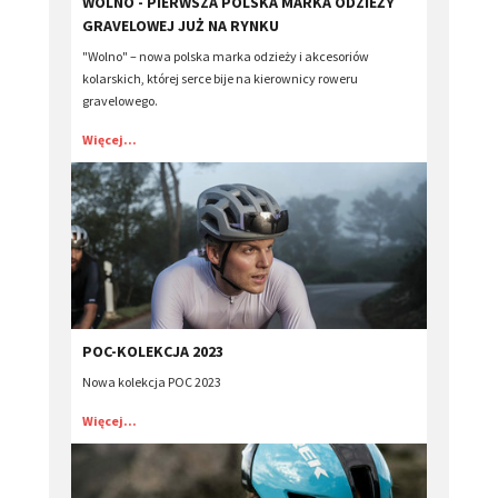
WOLNO - PIERWSZA POLSKA MARKA ODZIEŻY
GRAVELOWEJ JUŻ NA RYNKU
"Wolno" – nowa polska marka odzieży i akcesoriów
kolarskich, której serce bije na kierownicy roweru
gravelowego.
Więcej...
POC-KOLEKCJA 2023
Nowa kolekcja POC 2023
Więcej...