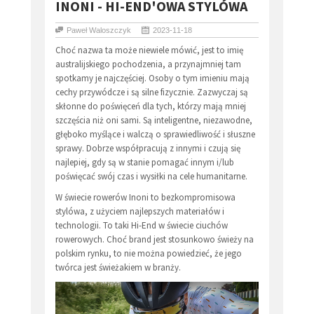
INONI - HI-END'OWA STYLÓWA
Paweł Waloszczyk
2023-11-18
Choć nazwa ta może niewiele mówić, jest to imię
australijskiego pochodzenia, a przynajmniej tam
spotkamy je najczęściej. Osoby o tym imieniu mają
cechy przywódcze i są silne fizycznie. Zazwyczaj są
skłonne do poświęceń dla tych, którzy mają mniej
szczęścia niż oni sami. Są inteligentne, niezawodne,
głęboko myślące i walczą o sprawiedliwość i słuszne
sprawy. Dobrze współpracują z innymi i czują się
najlepiej, gdy są w stanie pomagać innym i/lub
poświęcać swój czas i wysiłki na cele humanitarne.
W świecie rowerów Inoni to bezkompromisowa
stylówa, z użyciem najlepszych materiałów i
technologii. To taki Hi-End w świecie ciuchów
rowerowych. Choć brand jest stosunkowo świeży na
polskim rynku, to nie można powiedzieć, że jego
twórca jest świeżakiem w branży.