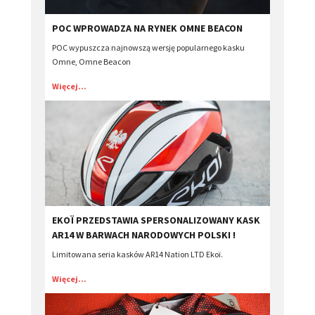
POC WPROWADZA NA RYNEK OMNE BEACON
POC wypuszcza najnowszą wersję popularnego kasku
Omne, Omne Beacon
Więcej...
EKOÏ PRZEDSTAWIA SPERSONALIZOWANY KASK
AR14 W BARWACH NARODOWYCH POLSKI !
Limitowana seria kasków AR14 Nation LTD Ekoï.
Więcej...