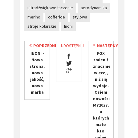
ultradźwiękowe łączenie
aerodynamika
merino
cofferide
stylówa
stroje kolarskie
Inoni
POPRZEDNI
UDOSTĘPNIJ
NASTĘPNY
​INONI -
FOX
Nowa
zmienił
strona,
znacznie
nowa
więcej,
jakość,
niż się
nowa
wydaje.
marka
Osiem
nowości
MY2027,
o
których
mało
kto
mówi