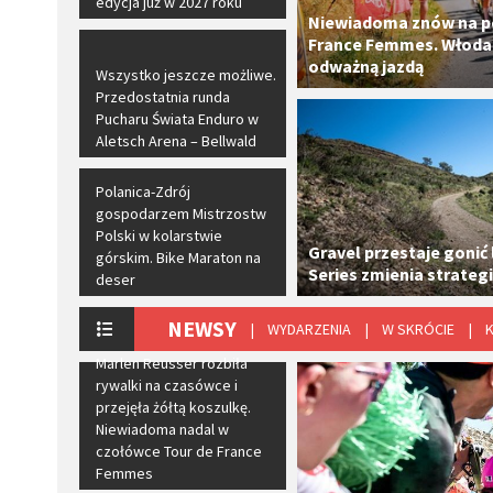
edycja już w 2027 roku
​Niewiadoma znów na p
France Femmes. Włoda
odważną jazdą
​Wszystko jeszcze możliwe.
Przedostatnia runda
Pucharu Świata Enduro w
Aletsch Arena – Bellwald
​Polanica-Zdrój
gospodarzem Mistrzostw
Polski w kolarstwie
Gravel przestaje gonić 
górskim. Bike Maraton na
Series zmienia strateg
deser
NEWSY
| WYDARZENIA
| W SKRÓCIE
| 
​Marlen Reusser rozbiła
rywalki na czasówce i
przejęła żółtą koszulkę.
Niewiadoma nadal w
czołówce Tour de France
Femmes