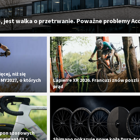
e, jest walka o przetrwanie. Poważne problemy Acc
cej, niż się
 MY2027, o których
​Lapierre XR 2026. Francuzi znów poszli
prąd
opon szosowych
ny gigant F1 z
​Shimano pokazuje nowe koła Dura-Ac