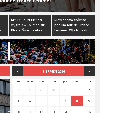
ą obecność
i
​Kim Le Court-Pienaar
​Niewiadoma znów na
wygrała w Tournon-sur-
podium Tour de France
tap
Rhône. Świetny etap
Femmes. Włodarczyk
Dominiki Włodarczyk
zachwyciła odważną
przed Mont Ventoux
jazdą
«
SIERPIEŃ 2026
»
pon
wto
śro
czw
pia
sob
nie
27
28
29
30
31
1
2
3
4
5
6
7
8
9
1
10
11
12
13
14
15
16