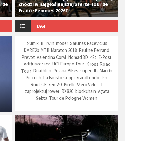
r de
chodzi w najgłośniejszej aferze Tour de
France Femmes 2026?
TAGI
tłumik
B'Twin
moser
Sarunas Pacevicius
DARE2b MTB Maraton 2018
Pauline Ferrand-
Prevot
Valentina Corvi
Nomad 3D
42t
E-Post
Kross Road
odtłuszczacz
UCI Europe Tour
Tour
Duathlon
Polana Bikes
super dh
Marcin
Piecuch
La Fausto Coppi Grandfondo
10x
Ruut CF Gen 2.0
Pirelli PZero Velo TT
zaprojektuj rower
RX820
blockchain
Agata
Sekta
Tour de Pologne Women