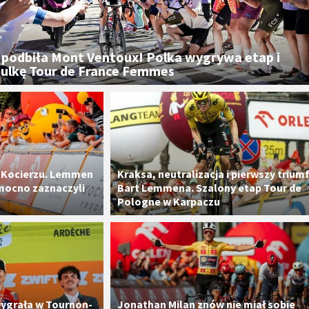
podbiła Mont Ventoux! Polka wygrywa etap i
zulkę Tour de France Femmes
a Kocierzu. Lemmen
Kraksa, neutralizacja i pierwszy trium
 mocno zaznaczyli
Bart Lemmena. Szalony etap Tour de
Pologne w Karpaczu
wygrała w Tournon-
​Jonathan Milan znów nie miał sobie