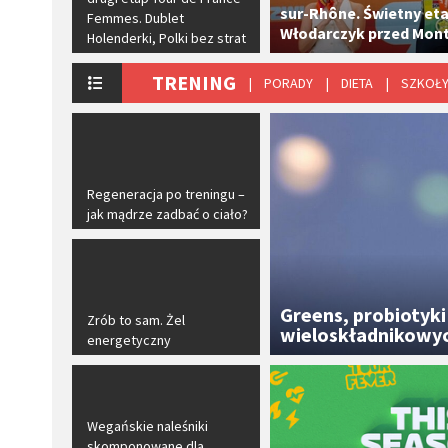
sur-Rhône. Świetny et
Femmes. Dublet
Włodarczyk przed Mon
Holenderki, Polki bez strat
TRENING
| PORADY
| DIETA
| SZKOŁ
​Regeneracja po treningu –
jak mądrze zadbać o ciało?
Greens, probiotyki
Zrób to sam. Żel
wieloskładnikowy
energetyczny
Wegańskie naleśniki
skomponowane dla