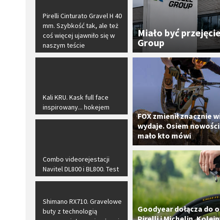
​Pirelli Cinturato Gravel H 40
mm. Szybkość tak, ale też
Miało być przejęci
coś więcej ujawniło się w
Group
naszym teście
​Kali KRU. Kask full face
inspirowany... hokejem
FOX zmienił znacznie wię
wydaje. Osiem nowości
mało kto mówi
Combo videorejestacji
Navitel DL800 i BL800. Test
​Shimano RX710. Gravelowe
Goodyear dołącza do 
buty z technologią
Pirelli i Michelin. Kolej