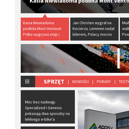
Jan Christen wygrał na Kocierzu. Lem
Kasia Niewiadoma
Jan Christen wygrał na
Miał
podbiła Mont Ventoux!
Kocierzu. Lemmen nadal
wal
Polka wygrywa etap i
liderem, Polacy mocno
Pow
zakłada żółtą koszulkę
zaznaczyli swoją
Acc
Tour de France Femmes
obecność
SPRZĘT
| NOWOŚCI
| PORADY
| TEST
​Moc bez nadwagi.
Specialized i Genesis
pokazują dwa sposoby na
lekkiego e-bike’a