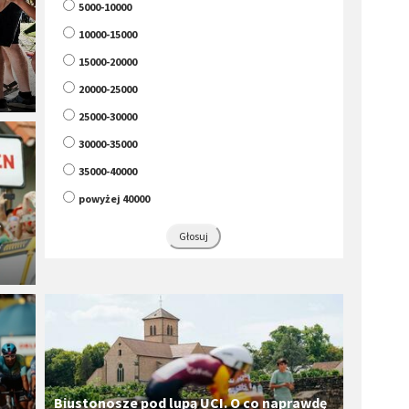
5000-10000
10000-15000
15000-20000
20000-25000
25000-30000
30000-35000
35000-40000
powyżej 40000
f
​Biustonosze pod lupą UCI. O co naprawdę