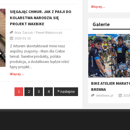
Więcej...
​SIĘGAJĄC CHMUR. JAK Z PASJI DO
KOLARSTWA NARODZIŁ SIĘ
Galerie
PROJEKT WAXBIKE
Artur Zaczyk / Paweł Waloszczyk
2026-01-23
Z Arturem skontaktował mnie nasz
wspólny znajomy.- Mam dla Ciebie
temat. Świetne produkty, polska
produkcja, a dodatkowo będzie robić
fajny projekt...
Więcej...
BIKE ATELIER MARATO
BRENNA
1
2
3
4
nastepne
VeloNews.pl
2018