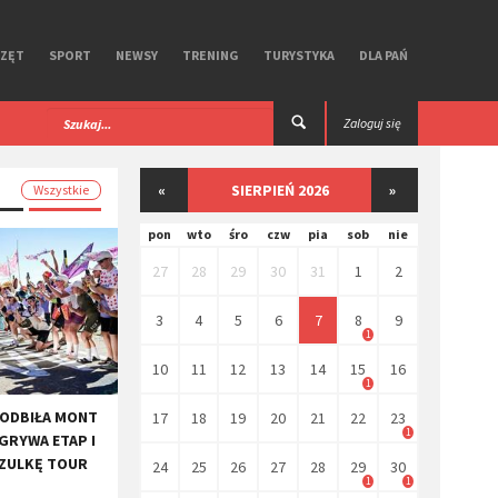
RZĘT
SPORT
NEWSY
TRENING
TURYSTYKA
DLA PAŃ
 iGPSPORT. Test
Premierowy, symbiotyczny zestaw R Aero
Zaloguj się
Ekoi.
«
SIERPIEŃ 2026
»
Wszystkie
pon
wto
śro
czw
pia
sob
nie
27
28
29
30
31
1
2
3
4
5
6
7
8
9
1
10
11
12
13
14
15
16
1
PODBIŁA MONT
17
18
19
20
21
22
23
1
GRYWA ETAP I
SZULKĘ TOUR
24
25
26
27
28
29
30
1
1