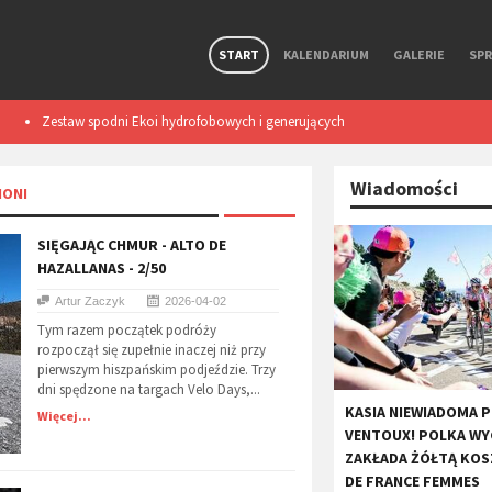
START
KALENDARIUM
GALERIE
SP
Zestaw spodni Ekoi hydrofobowych i generujących
Smart light TL50
ciepło podczas ruchu. Test
Wiadomości
NONI
SIĘGAJĄC CHMUR - ALTO DE
HAZALLANAS - 2/50
Artur Zaczyk
2026-04-02
Tym razem początek podróży
rozpoczął się zupełnie inaczej niż przy
pierwszym hiszpańskim podjeździe. Trzy
dni spędzone na targach Velo Days,...
KASIA NIEWIADOMA 
Więcej...
VENTOUX! POLKA WY
ZAKŁADA ŻÓŁTĄ KO
DE FRANCE FEMMES