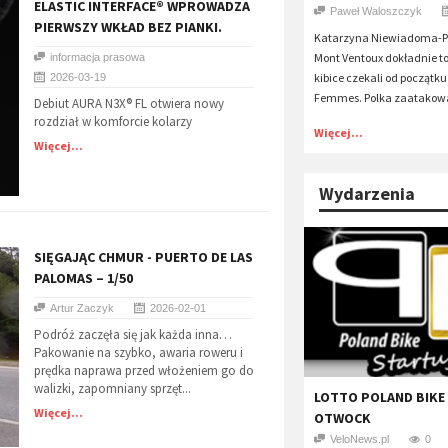
​ELASTIC INTERFACE® WPROWADZA
Paweł Waloszczyk
PIERWSZY WKŁAD BEZ PIANKI.
Katarzyna Niewiadoma-Ph
Mont Ventoux dokładnie to
informacja prasowa
kibice czekali od początku
2026-03-19
Femmes. Polka zaatakowa
Debiut AURA N3X® FL otwiera nowy
rozdział w komforcie kolarzy
Więcej...
Więcej...
Wydarzenia
​SIĘGAJĄC CHMUR - PUERTO DE LAS
PALOMAS – 1/50
Artur Zaczyk
2026-02-01
Podróż zaczęła się jak każda inna…
Pakowanie na szybko, awaria roweru i
prędka naprawa przed włożeniem go do
walizki, zapomniany sprzęt...
LOTTO POLAND BIKE
Więcej...
OTWOCK
VeloNews.pl
0