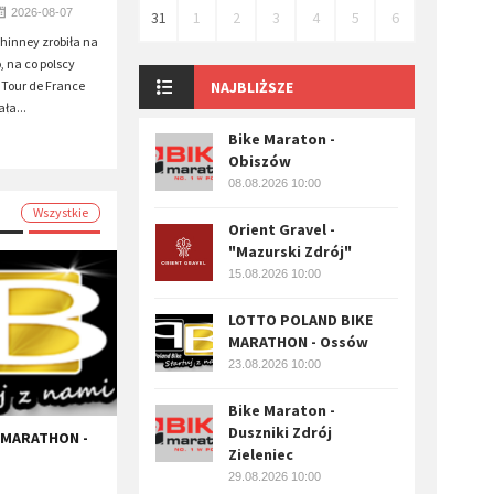
2026-08-07
31
1
2
3
4
5
6
inney zrobiła na
, na co polscy
 Tour de France
NAJBLIŻSZE
ła...
Bike Maraton -
Obiszów
08.08.2026 10:00
Wszystkie
Orient Gravel -
"Mazurski Zdrój"
15.08.2026 10:00
LOTTO POLAND BIKE
MARATHON - Ossów
23.08.2026 10:00
Bike Maraton -
Duszniki Zdrój
 MARATHON -
Zieleniec
29.08.2026 10:00