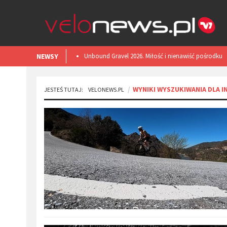
NEWSY
​Unbound Gravel 2026. Miłość i nienawiść pośrodku
Kansas.
WYNIKI WYSZUKIWANIA DLA I
JESTEŚ TUTAJ:
VELONEWS.PL