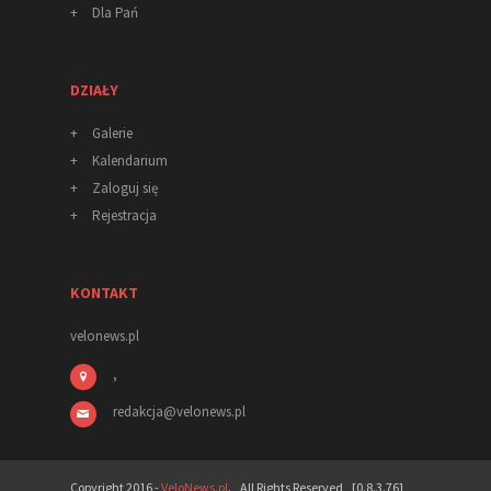
+
Dla Pań
DZIAŁY
+
Galerie
+
Kalendarium
+
Zaloguj się
+
Rejestracja
KONTAKT
velonews.pl
,
redakcja
@
velonews
.pl
Copyright 2016 -
VeloNews.pl
. All Rights Reserved [0.8.3.76]