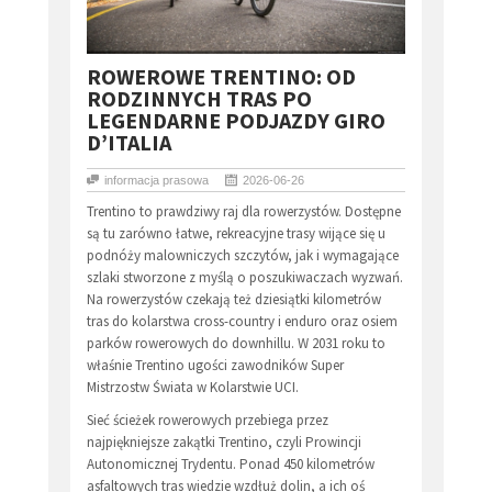
​ROWEROWE TRENTINO: OD
RODZINNYCH TRAS PO
LEGENDARNE PODJAZDY GIRO
D’ITALIA
informacja prasowa
2026-06-26
Trentino to prawdziwy raj dla rowerzystów. Dostępne
są tu zarówno łatwe, rekreacyjne trasy wijące się u
podnóży malowniczych szczytów, jak i wymagające
szlaki stworzone z myślą o poszukiwaczach wyzwań.
Na rowerzystów czekają też dziesiątki kilometrów
tras do kolarstwa cross-country i enduro oraz osiem
parków rowerowych do downhillu. W 2031 roku to
właśnie Trentino ugości zawodników Super
Mistrzostw Świata w Kolarstwie UCI.
Sieć ścieżek rowerowych przebiega przez
najpiękniejsze zakątki Trentino, czyli Prowincji
Autonomicznej Trydentu. Ponad 450 kilometrów
asfaltowych tras wiedzie wzdłuż dolin, a ich oś