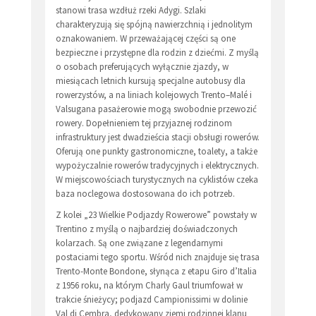
stanowi trasa wzdłuż rzeki Adygi. Szlaki
charakteryzują się spójną nawierzchnią i jednolitym
oznakowaniem. W przeważającej części są one
bezpieczne i przystępne dla rodzin z dziećmi. Z myślą
o osobach preferujących wyłącznie zjazdy, w
miesiącach letnich kursują specjalne autobusy dla
rowerzystów, a na liniach kolejowych Trento–Malé i
Valsugana pasażerowie mogą swobodnie przewozić
rowery. Dopełnieniem tej przyjaznej rodzinom
infrastruktury jest dwadzieścia stacji obsługi rowerów.
Oferują one punkty gastronomiczne, toalety, a także
wypożyczalnie rowerów tradycyjnych i elektrycznych.
W miejscowościach turystycznych na cyklistów czeka
baza noclegowa dostosowana do ich potrzeb.
Z kolei „23 Wielkie Podjazdy Rowerowe” powstały w
Trentino z myślą o najbardziej doświadczonych
kolarzach. Są one związane z legendarnymi
postaciami tego sportu. Wśród nich znajduje się trasa
Trento-Monte Bondone, słynąca z etapu Giro d’Italia
z 1956 roku, na którym Charly Gaul triumfował w
trakcie śnieżycy; podjazd Campionissimi w dolinie
Val di Cembra, dedykowany ziemi rodzinnej klanu