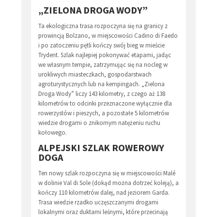
„ZIELONA DROGA WODY”
Ta ekologiczna trasa rozpoczyna się na granicy z
prowincją Bolzano, w miejscowości Cadino di Faedo
i po zatoczeniu pętli kończy swój bieg w mieście
Trydent. Szlak najlepiej pokonywać etapami, jadąc
we własnym tempie, zatrzymując się na nocleg w
urokliwych miasteczkach, gospodarstwach
agroturystycznych lub na kempingach. „Zielona
Droga Wody” liczy 143 kilometry, z czego aż 138
kilometrów to odcinki przeznaczone wyłącznie dla
rowerzystów i pieszych, a pozostałe 5 kilometrów
wiedzie drogami o znikomym natężeniu ruchu
kołowego.
ALPEJSKI SZLAK ROWEROWY
DOGA
Ten nowy szlak rozpoczyna się w miejscowości Malé
w dolinie Val di Sole (dokąd można dotrzeć koleją), a
kończy 110 kilometrów dalej, nad jeziorem Garda.
Trasa wiedzie rzadko uczęszczanymi drogami
lokalnymi oraz duktami leśnymi, które przecinają