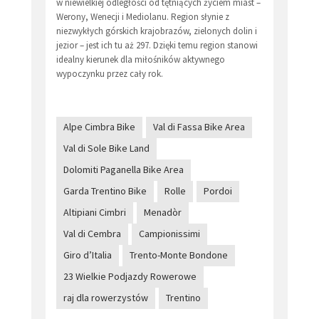
w niewielkiej odległości od tętniących życiem miast –
Werony, Wenecji i Mediolanu. Region słynie z
niezwykłych górskich krajobrazów, zielonych dolin i
jezior – jest ich tu aż 297. Dzięki temu region stanowi
idealny kierunek dla miłośników aktywnego
wypoczynku przez cały rok.
Alpe Cimbra Bike
Val di Fassa Bike Area
Val di Sole Bike Land
Dolomiti Paganella Bike Area
Garda Trentino Bike
Rolle
Pordoi
Altipiani Cimbri
Menadòr
Val di Cembra
Campionissimi
Giro d’Italia
Trento-Monte Bondone
23 Wielkie Podjazdy Rowerowe
raj dla rowerzystów
Trentino