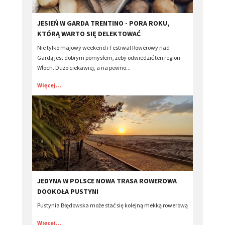
​JESIEŃ W GARDA TRENTINO - PORA ROKU,
KTÓRĄ WARTO SIĘ DELEKTOWAĆ
Nie tylko majowy weekend i Festiwal Rowerowy nad
Gardą jest dobrym pomysłem, żeby odwiedzić ten region
Włoch. Dużo ciekawiej, a na pewno...
Więcej...
JEDYNA W POLSCE NOWA TRASA ROWEROWA
DOOKOŁA PUSTYNI
Pustynia Błędowska może stać się kolejną mekką rowerową
Więcej...