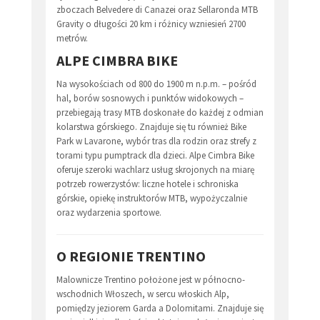
zboczach Belvedere di Canazei oraz Sellaronda MTB
Gravity o długości 20 km i różnicy wzniesień 2700
metrów.
ALPE CIMBRA BIKE
Na wysokościach od 800 do 1900 m n.p.m. – pośród
hal, borów sosnowych i punktów widokowych –
przebiegają trasy MTB doskonałe do każdej z odmian
kolarstwa górskiego. Znajduje się tu również Bike
Park w Lavarone, wybór tras dla rodzin oraz strefy z
torami typu pumptrack dla dzieci. Alpe Cimbra Bike
oferuje szeroki wachlarz usług skrojonych na miarę
potrzeb rowerzystów: liczne hotele i schroniska
górskie, opiekę instruktorów MTB, wypożyczalnie
oraz wydarzenia sportowe.
O REGIONIE TRENTINO
Malownicze Trentino położone jest w północno-
wschodnich Włoszech, w sercu włoskich Alp,
pomiędzy jeziorem Garda a Dolomitami. Znajduje się