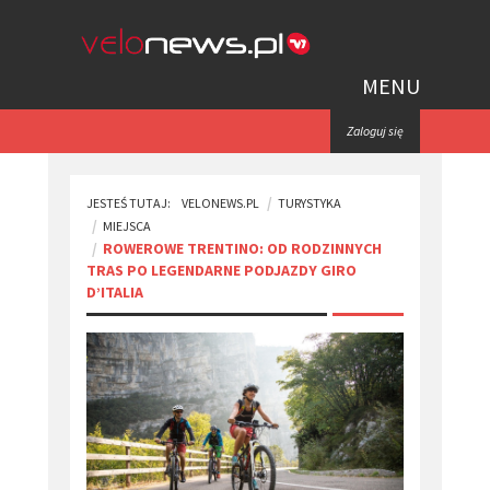
MENU
Zaloguj się
JESTEŚ TUTAJ:
VELONEWS.PL
TURYSTYKA
MIEJSCA
​ROWEROWE TRENTINO: OD RODZINNYCH
TRAS PO LEGENDARNE PODJAZDY GIRO
D’ITALIA