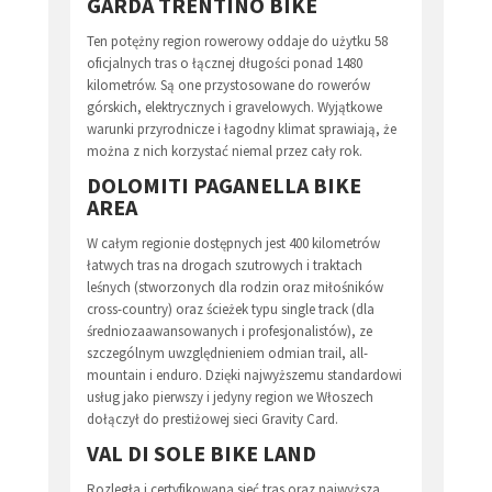
GARDA TRENTINO BIKE
Ten potężny region rowerowy oddaje do użytku 58
oficjalnych tras o łącznej długości ponad 1480
kilometrów. Są one przystosowane do rowerów
górskich, elektrycznych i gravelowych. Wyjątkowe
warunki przyrodnicze i łagodny klimat sprawiają, że
można z nich korzystać niemal przez cały rok.
DOLOMITI PAGANELLA BIKE
AREA
W całym regionie dostępnych jest 400 kilometrów
łatwych tras na drogach szutrowych i traktach
leśnych (stworzonych dla rodzin oraz miłośników
cross-country) oraz ścieżek typu single track (dla
średniozaawansowanych i profesjonalistów), ze
szczególnym uwzględnieniem odmian trail, all-
mountain i enduro. Dzięki najwyższemu standardowi
usług jako pierwszy i jedyny region we Włoszech
dołączył do prestiżowej sieci Gravity Card.
VAL DI SOLE BIKE LAND
Rozległa i certyfikowana sieć tras oraz najwyższa