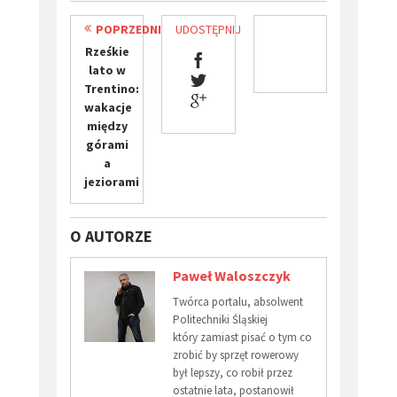
POPRZEDNI
UDOSTĘPNIJ
Rześkie
lato w
Trentino:
wakacje
między
górami
a
jeziorami
O AUTORZE
Paweł Waloszczyk
Twórca portalu, absolwent
Politechniki Śląskiej
który zamiast pisać o tym co
zrobić by sprzęt rowerowy
był lepszy, co robił przez
ostatnie lata, postanowił