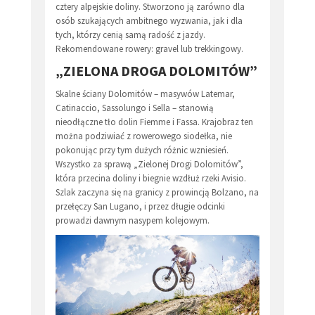
cztery alpejskie doliny. Stworzono ją zarówno dla
osób szukających ambitnego wyzwania, jak i dla
tych, którzy cenią samą radość z jazdy.
Rekomendowane rowery: gravel lub trekkingowy.
„ZIELONA DROGA DOLOMITÓW”
Skalne ściany Dolomitów – masywów Latemar,
Catinaccio, Sassolungo i Sella – stanowią
nieodłączne tło dolin Fiemme i Fassa. Krajobraz ten
można podziwiać z rowerowego siodełka, nie
pokonując przy tym dużych różnic wzniesień.
Wszystko za sprawą „Zielonej Drogi Dolomitów”,
która przecina doliny i biegnie wzdłuż rzeki Avisio.
Szlak zaczyna się na granicy z prowincją Bolzano, na
przełęczy San Lugano, i przez długie odcinki
prowadzi dawnym nasypem kolejowym.