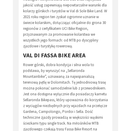
jakość usług zapewniają niepowtarzalne warunki dla
kolarzy górskich i turystów w Val di Sole Bike Land. W
2021 roku region ten zyskał ogromne uznanie w
świecie kolarskim, dołączając oficjalnie do grona 30
regionów z certyfikatem UCI Bike Region,
przyznawanym za promowanie kolarstwa we
wszystkich jego formach: od MTB po dyscypliny
zjazdowe i turystykę rowerową.
VAL DI FASSA BIKE AREA
Rower górski, dobra kondycja i silna wola to
podstawa, by wyruszyć na „Sellaronda
Mountainbike”, uznawaną za najwspanialszą
terenową pętlę w Dolomitach. Tę jednodniową trasę
można pokonać samodzielnie lub z przewodnikiem.
Jest ona dostępna wyłącznie dla posiadaczy karnetu
Sellaronda Bikepass, który upoważnia do korzystania
z wyciągów niezbędnych przy wjazdach na przełęcze
Gardena, Campolongo, Pordoi i Sella. Dość
techniczne zjazdy prowadzą w większości wąskimi
ścieżkami typu single track. Na miłośników MTB
zjazdowego czekają trasy Fassa Bike Resort na