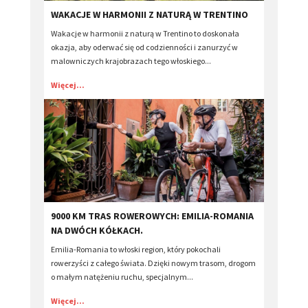
​WAKACJE W HARMONII Z NATURĄ W TRENTINO
Wakacje w harmonii z naturą w Trentino to doskonała
okazja, aby oderwać się od codzienności i zanurzyć w
malowniczych krajobrazach tego włoskiego...
Więcej...
​9000 KM TRAS ROWEROWYCH: EMILIA-ROMANIA
NA DWÓCH KÓŁKACH.
Emilia-Romania to włoski region, który pokochali
rowerzyści z całego świata. Dzięki nowym trasom, drogom
o małym natężeniu ruchu, specjalnym...
Więcej...