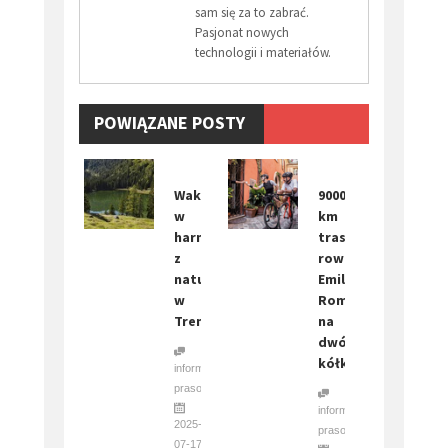
sam się za to zabrać.
Pasjonat nowych
technologii i materiałów.
POWIĄZANE POSTY
Wakacje
9000
w
km
harmonii
tras
z
rowerowych:
naturą
Emilia-
w
Romania
Trentino
na
dwóch
kółkach.
informacja
prasowa
informacja
2025-
prasowa
07-17