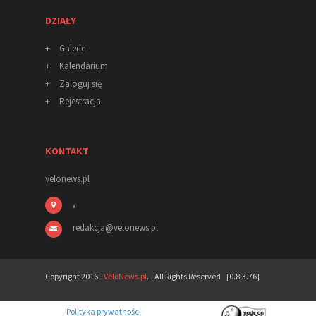
DZIAŁY
+
Galerie
+
Kalendarium
+
Zaloguj się
+
Rejestracja
KONTAKT
velonews.pl
,
redakcja
@
velonews
.pl
Copyright 2016 -
VeloNews.pl
. All Rights Reserved [0.8.3.76]
Polityka prywatności