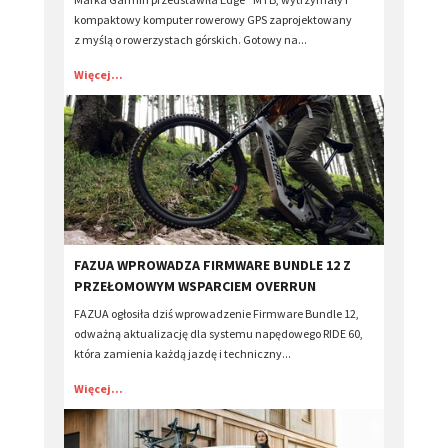
kompaktowy komputer rowerowy GPS zaprojektowany
z myślą o rowerzystach górskich. Gotowy na...
Więcej...
​FAZUA WPROWADZA FIRMWARE BUNDLE 12 Z
PRZEŁOMOWYM WSPARCIEM OVERRUN
FAZUA ogłosiła dziś wprowadzenie Firmware Bundle 12,
odważną aktualizację dla systemu napędowego RIDE 60,
która zamienia każdą jazdę i techniczny...
Więcej...