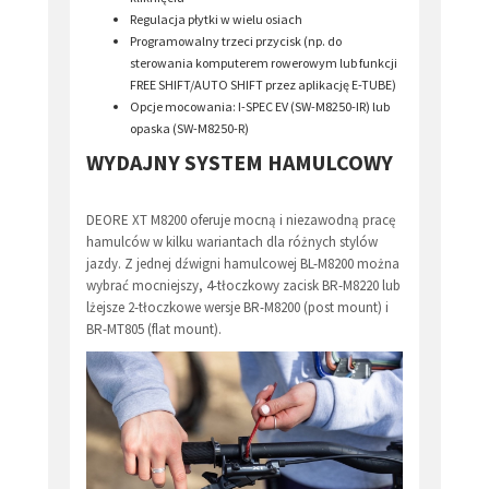
Regulacja płytki w wielu osiach
Programowalny trzeci przycisk (np. do
sterowania komputerem rowerowym lub funkcji
FREE SHIFT/AUTO SHIFT przez aplikację E-TUBE)
Opcje mocowania: I-SPEC EV (SW-M8250-IR) lub
opaska (SW-M8250-R)
WYDAJNY SYSTEM HAMULCOWY
DEORE XT M8200 oferuje mocną i niezawodną pracę
hamulców w kilku wariantach dla różnych stylów
jazdy. Z jednej dźwigni hamulcowej BL-M8200 można
wybrać mocniejszy, 4-tłoczkowy zacisk BR-M8220 lub
lżejsze 2-tłoczkowe wersje BR-M8200 (post mount) i
BR-MT805 (flat mount).