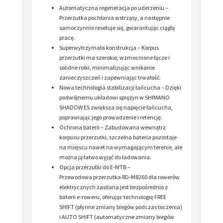
Automatyczna regeneracja po uderzeniu –
Przerzutka pochłania wstrząsy, a następnie
samoczynnie resetuje się, gwarantując ciągłą
pracę.
Superwytrzymała konstrukcja – Korpus
przerzutki ma szerokie, wzmocnione łącze i
solidne rolki, minimalizując wnikanie
zanieczyszczeń i zapewniając trwałość.
Nowa technologia stabilizacji łańcucha – Dzięki
podwójnemu układowi sprężyn w SHIMANO
SHADOW ES zwiększa się napięcie łańcucha,
poprawiając jego prowadzenie i retencję.
Ochrona baterii – Zabudowana wewnątrz
korpusu przerzutki, szczelna bateria pozostaje
na miejscu nawet na wymagającym terenie, ale
można ją łatwo wyjąć do ładowania.
Opcja przerzutki do E-MTB –
Przewodowa przerzutka RD-M8260 dla rowerów
elektrycznych zasilana jest bezpośrednio z
baterii e-roweru, oferując technologię FREE
SHIFT (płynne zmiany biegów podczas toczenia)
i AUTO SHIFT (automatyczne zmiany biegów