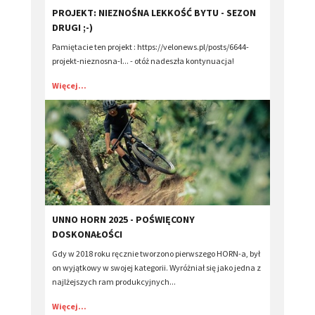
​PROJEKT: NIEZNOŚNA LEKKOŚĆ BYTU - SEZON
DRUGI ;-)
Pamiętacie ten projekt : https://velonews.pl/posts/6644-
projekt-nieznosna-l... - otóż nadeszła kontynuacja!
Więcej...
UNNO HORN 2025 - POŚWIĘCONY
DOSKONAŁOŚCI
Gdy w 2018 roku ręcznie tworzono pierwszego HORN-a, był
on wyjątkowy w swojej kategorii. Wyróżniał się jako jedna z
najlżejszych ram produkcyjnych...
Więcej...