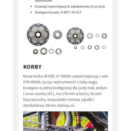
aluminium
Dziesięć najmniejszych zębatek kutych ze stali
Dostępne kasety: 9-45T i 10-51T
KORBY
Nowa korba DEORE XT M8200 czerpie inspirację z serii
XTR M9200, łącząc wytrzymałość z niską wagą.
Dostępna w jednej konfiguracji dla jazdy trail, enduro
i cross-country (XC), ma 176-mm q-factor, 55-mm
linię łańcucha, bezpośredni montaż zębatki i
standardową 24-mm stalową oś.