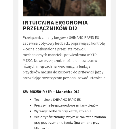
INTUICYJNA ERGONOMIA
PRZEŁĄCZNIKÓW DI2
Przełącznik zmiany biegów z SHIMANO RAPID ES
zapewnia dotykowy feedback, poprawiając kontrolę
– cecha doskonalona przez lata rozwoju
mechanicznych manetek i potwierdzona w XTR
M9200. Nowe przełączniki można umieszczać w
różnych miejscach na kierownicy, a funkcje
przycisków można dostosować do preferencji jazdy,
pozwalając rowerzystom personalizować ustawienia.
SW-M8250-R / IR – Manetka Di2
Technologia SHIMANO RAPID ES
Precyzyjne bezprzewodowe zmiany biegów
Wyraźny feedback przy każdej zmianie
Wiele trybów zmiany, w tym wielokrotna zmiana
przy przytrzymaniu i podwójna zmiana przy
kliknięciu