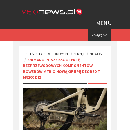
MENU
Zaloguj się
JESTEŚ TUTAJ:
VELONEWS.PL
SPRZĘT
NOWOŚCI
SHIMANO POSZERZA OFERTĘ
BEZPRZEWODOWYCH KOMPONENTÓW
ROWERÓW MTB O NOWĄ GRUPĘ DEORE XT
M8200 DI2