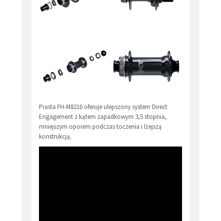
Piasta FH-M8210 oferuje ulepszony system Direct
Engagement z kątem zapadkowym 3,5 stopnia,
mniejszym oporem podczas toczenia i lżejszą
konstrukcją.