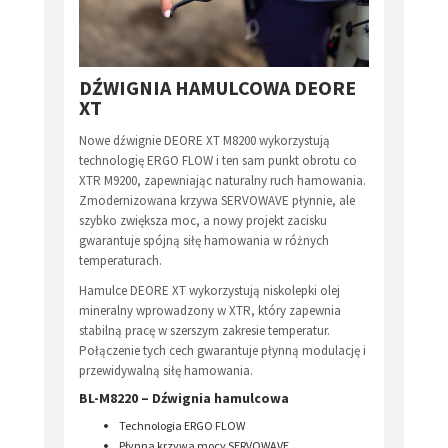
DŹWIGNIA HAMULCOWA DEORE
XT
Nowe dźwignie DEORE XT M8200 wykorzystują
technologię ERGO FLOW i ten sam punkt obrotu co
XTR M9200, zapewniając naturalny ruch hamowania.
Zmodernizowana krzywa SERVOWAVE płynnie, ale
szybko zwiększa moc, a nowy projekt zacisku
gwarantuje spójną siłę hamowania w różnych
temperaturach.
Hamulce DEORE XT wykorzystują niskolepki olej
mineralny wprowadzony w XTR, który zapewnia
stabilną pracę w szerszym zakresie temperatur.
Połączenie tych cech gwarantuje płynną modulację i
przewidywalną siłę hamowania.
BL-M8220 – Dźwignia hamulcowa
Technologia ERGO FLOW
Płynna krzywa mocy SERVOWAVE