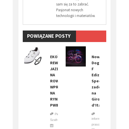
sam się za to zabrać.
Pasjonat nowych
technologii i materiałów.
POWIĄZANE POSTY
EKOÏ
Nowa
REWOLUCJONIZUJE
Dogma
JAZDĘ
F
NA
Edizione
ROWERZE,
Speciale
WPROWADZAJĄC
zadebiutuje
NA
na
RYNEK
Giro
PW8
d’Italia
Piotr
informacja
Szafraniec
prasowa