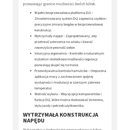
przesuwając granice możliwości dwóch kółek.
W pełni bezprzewodowa platforma Di2 –
Zmodernizowany system Di2 zapewnia szybkie i
precyzyjne zmiany biegów w bezprzewodowej
konstrukcji.
Wytrzymały napęd – Zaprojektowany, aby
przetrwać uderzenia na szlaku i dawać
rowerzyście pewność siebie.
Intuicyjna ergonomia – Kontrolki o naturalnym
kształcie i dodatkowe możliwości regulacji
pozwalają skupić się na trasie.
Przewidywalna kontrola hamulców – Ulepszona
aplikacja mocy z zachowaniem spójnej
wydajności i modulacji w szerszym zakresie
temperatur.
Wolność wyboru – Więcej opcji komponentów i
funkcji Di2, które można dostosować do terenu,
stylu jazdy i potrzeb użytkownika.
WYTRZYMAŁA KONSTRUKCJA
NAPĘDU
Wykorzystując technologie wprowadzone w tylnej