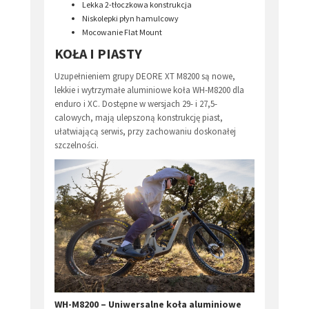
Lekka 2-tłoczkowa konstrukcja
Niskolepki płyn hamulcowy
Mocowanie Flat Mount
KOŁA I PIASTY
Uzupełnieniem grupy DEORE XT M8200 są nowe,
lekkie i wytrzymałe aluminiowe koła WH-M8200 dla
enduro i XC. Dostępne w wersjach 29- i 27,5-
calowych, mają ulepszoną konstrukcję piast,
ułatwiającą serwis, przy zachowaniu doskonałej
szczelności.
WH-M8200 – Uniwersalne koła aluminiowe