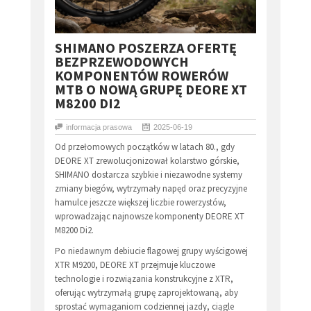
SHIMANO POSZERZA OFERTĘ
BEZPRZEWODOWYCH
KOMPONENTÓW ROWERÓW
MTB O NOWĄ GRUPĘ DEORE XT
M8200 DI2
informacja prasowa
2025-06-19
Od przełomowych początków w latach 80., gdy
DEORE XT zrewolucjonizował kolarstwo górskie,
SHIMANO dostarcza szybkie i niezawodne systemy
zmiany biegów, wytrzymały napęd oraz precyzyjne
hamulce jeszcze większej liczbie rowerzystów,
wprowadzając najnowsze komponenty DEORE XT
M8200 Di2.
Po niedawnym debiucie flagowej grupy wyścigowej
XTR M9200, DEORE XT przejmuje kluczowe
technologie i rozwiązania konstrukcyjne z XTR,
oferując wytrzymałą grupę zaprojektowaną, aby
sprostać wymaganiom codziennej jazdy, ciągle