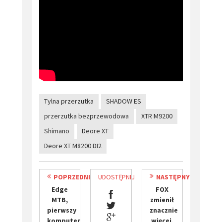
Tylna przerzutka
SHADOW ES
przerzutka bezprzewodowa
XTR M9200
Shimano
Deore XT
Deore XT M8200 DI2
POPRZEDNI
UDOSTĘPNIJ
NASTĘPNY
​Edge
FOX
MTB,
zmienił
pierwszy
znacznie
komputer
więcej,