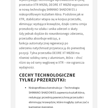
przerzutce XTR M9250, DEORE XT M8250 wyposażono
w nową technologię SHIMANO SHADOW ES z
niskoprofilowym kształtem klina. Podobnie jak w
XTR, stabilizator wtapia się w korpus przerzutki,
eliminując wystające krawędzie, dzięki czemu omija
przeszkody na szlaku i unika uderzeń o skały.
Gdy jednak dojdzie do nieuniknionego zderzenia,
przerzutka absorbuje wstrząs, a
funkcja automatycznej regeneracji po
uderzeniu natychmiast przywraca ją do pierwotnej
pozycji. Tylna przerzutka DEORE XT M8250 ma
również solidną ramę z aluminium, która – choć
różni się od ramy węglowej w XTR – nie ogranicza
wydajności.
CECHY TECHNOLOGICZNE
TYLNEJ PRZERZUTKI:
Niskoprofilowa konstrukcja – Technologia
SHIMANO SHADOW ES zapewnia kształt klina,
redukując przednią powierzchnię przerzutki i
eliminując krawędzie, które mogłyby zahaczać o
kamienie i korzenie.