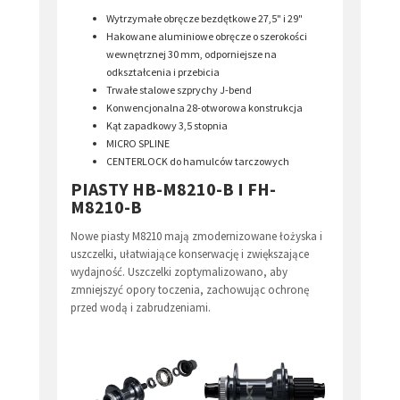
Wytrzymałe obręcze bezdętkowe 27,5" i 29"
Hakowane aluminiowe obręcze o szerokości
wewnętrznej 30 mm, odporniejsze na
odkształcenia i przebicia
Trwałe stalowe szprychy J-bend
Konwencjonalna 28-otworowa konstrukcja
Kąt zapadkowy 3,5 stopnia
MICRO SPLINE
CENTERLOCK do hamulców tarczowych
PIASTY HB-M8210-B I FH-
M8210-B
Nowe piasty M8210 mają zmodernizowane łożyska i
uszczelki, ułatwiające konserwację i zwiększające
wydajność. Uszczelki zoptymalizowano, aby
zmniejszyć opory toczenia, zachowując ochronę
przed wodą i zabrudzeniami.