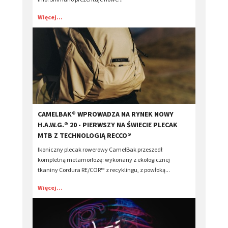
Więcej...
CAMELBAK® WPROWADZA NA RYNEK NOWY
H.A.W.G.® 20 - PIERWSZY NA ŚWIECIE PLECAK
MTB Z TECHNOLOGIĄ RECCO®
Ikoniczny plecak rowerowy CamelBak przeszedł
kompletną metamorfozę: wykonany z ekologicznej
tkaniny Cordura RE/COR™ z recyklingu, z powłoką...
Więcej...