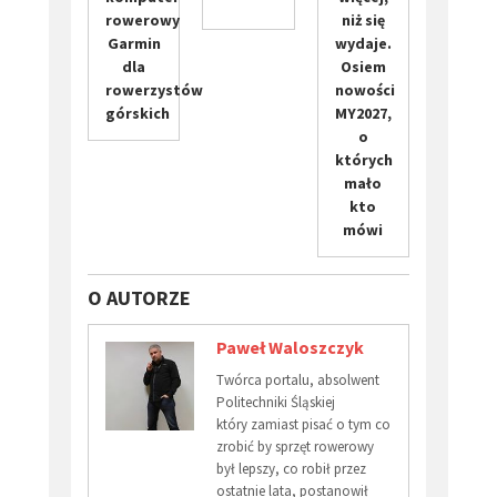
rowerowy
niż się
Garmin
wydaje.
dla
Osiem
rowerzystów
nowości
górskich
MY2027,
o
których
mało
kto
mówi
O AUTORZE
Paweł Waloszczyk
Twórca portalu, absolwent
Politechniki Śląskiej
który zamiast pisać o tym co
zrobić by sprzęt rowerowy
był lepszy, co robił przez
ostatnie lata, postanowił