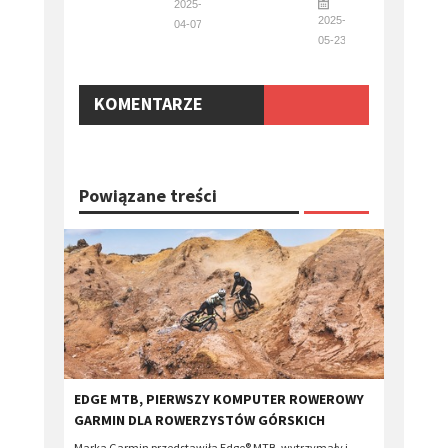
2025-
2025-
04-07
05-23
KOMENTARZE
Powiązane treści
​EDGE MTB, PIERWSZY KOMPUTER ROWEROWY
GARMIN DLA ROWERZYSTÓW GÓRSKICH
Marka Garmin przedstawiła Edge® MTB, wytrzymały i