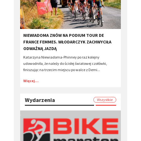
​NIEWIADOMA ZNÓW NA PODIUM TOUR DE
FRANCE FEMMES. WŁODARCZYK ZACHWYCIŁA
ODWAŻNĄ JAZDĄ
Katarzyna Niewiadoma-Phinney po raz kolejny
udowodniła, że należy do ścisłej światowej czołówki,
finiszując na trzecim miejscu po walce z Demi...
Więcej...
Wydarzenia
Wszystkie