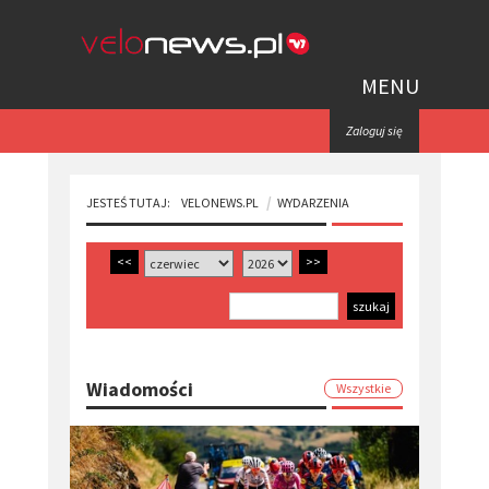
MENU
Zaloguj się
JESTEŚ TUTAJ:
VELONEWS.PL
WYDARZENIA
<<
>>
Wiadomości
Wszystkie