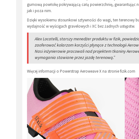
gumową powłokę pokrywającą całą powierzchnię, gwarantując n
jak i poza nim.
Dzięki wysokiemu stosunkowi sztywności do wagi, ten terenowy b
wydajność w wyścigach gravelowych i XC bez żadnych ustępstw.
Alex Locatelli, starszy menedżer produktu w fizik, powied
zaoferować kolarzom korzyści płynące z technologii Aero
Nasi inżynierowie pracowali nad projektem tkaniny Aerowe
wymagania stawiane przez jazdę terenową.”
Więcej informacji o Powerstrap Aeroweave X na stronie fizik.com