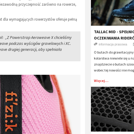
iezawodną przyczepność zarówno na rowerze,
ut dla wymagających rowerzystów oferuje pełną
TALLAC MID - SPEŁNI
ział: „Z Powerstrap Aeroweave X chcieliśmy
OCZEKIWANIA RIDER
weave podczas wyścigów gravelowych i XC.
informacja prasowa
ave drugiej generacji, aby spełniała
O butach do grawitacyjn
kolarstwa niewiele się u na
znajdziecie o butach szos
wobec tej nowości nie mog
Więcej...