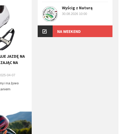
Wyścig z Naturą
30.08.2026 10:00
NA WEEKEND
UJE JAZDĘ NA
ZAJĄC NA
2025-04-07
jny i na żywo
ązaniem