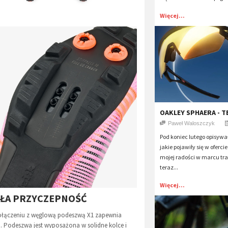
Więcej...
OAKLEY SPHAERA - T
Paweł Waloszczyk
Pod koniec lutego opisyw
jakie pojawiły się w oferc
mojej radości w marcu traf
teraz...
Więcej...
AŁA PRZYCZEPNOŚĆ
ołączeniu z węglową podeszwą X1 zapewnia
 Podeszwa jest wyposażona w solidne kolce i