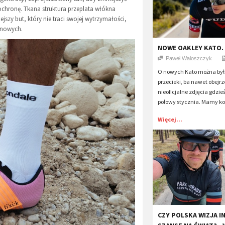
ochronę. Tkana struktura przeplata włókna
jszy but, który nie traci swojej wytrzymałości,
renowych.
NOWE OAKLEY KATO. 
Paweł Waloszczyk
O nowych Kato można był
przecieki, ba nawet obejrz
nieoficjalne zdjęcia gdzie
połowy stycznia. Mamy ko
Więcej...
CZY POLSKA WIZJA I