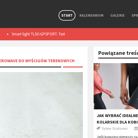
START
KALENDARIUM
GALERIE
SP
Premierowy, symbiotyczny zestaw R Aero i Aerolite od
Wolfpack Gravel 
Ekoi.
Powiązane treś
AEROWAVE DO WYŚCIGÓW TERENOWYCH
​JAK WYBRAĆ IDEALN
KOLARSKIE DLA KOBI
Sylwia Szafraniec
Jeśli kupujesz pierwszy ra