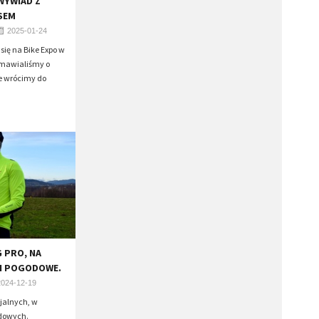
 WYWIAD Z
SEM
2025-01-24
się na Bike Expo w
zmawialiśmy o
le wrócimy do
 PRO, NA
I POGODOWE.
2024-12-19
jalnych, w
dowych.