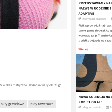
​PRZEDSTAWIAMY NA
NAZWĘ W RODZINIE S
ADAPTIVE
informacja prasowa
Fizik wprowadził najnows
swojej gamy siodełek Adap
wprowadzając Transiro Aer
siodełko do jazdy na czas i
Więcej...
% w skali metrycznej. Wkładka waży ok. 20 g.*
NOWA KOLEKCJA NA 
KOBIET OD ALE
buty gravelowe
buty rowerowe
Magda Horabik
2