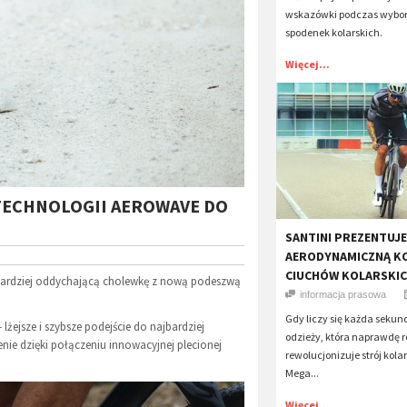
wskazówki podczas wybor
spodenek kolarskich.
Więcej...
TECHNOLOGII AEROWAVE DO
SANTINI PREZENTUJE
AERODYNAMICZNĄ K
CIUCHÓW KOLARSKI
jbardziej oddychającą cholewkę z nową podeszwą
informacja prasowa
Gdy liczy się każda sekun
żejsze i szybsze podejście do najbardziej
odzieży, która naprawdę ro
e dzięki połączeniu innowacyjnej plecionej
rewolucjonizuje strój kola
Mega...
Więcej...