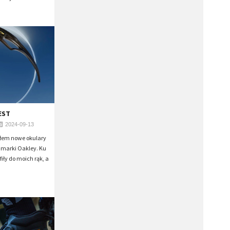
EST
2024-09-13
ałem nowe okulary
ie marki Oakley. Ku
iły do moich rąk, a