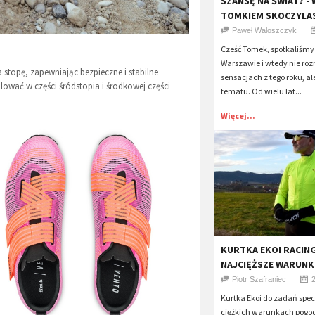
SZANSĘ NA ŚWIAT? -
TOMKIEM SKOCZYLA
Paweł Waloszczyk
Cześć Tomek, spotkaliśmy 
Warszawie i wtedy nie ro
 stopę, zapewniając bezpieczne i stabilne
sensacjach z tego roku, a
ać w części śródstopia i środkowej części
tematu. Od wielu lat...
Więcej...
KURTKA EKOI RACING
NAJCIĘŻSZE WARUNK
Piotr Szafraniec
Kurtka Ekoi do zadań spec
ciężkich warunkach pogo