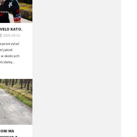
VELO KATO.
2025-03-01
o przeczytać
eć jakieś
ś w okolicach
ńcówkę...
NONI MA