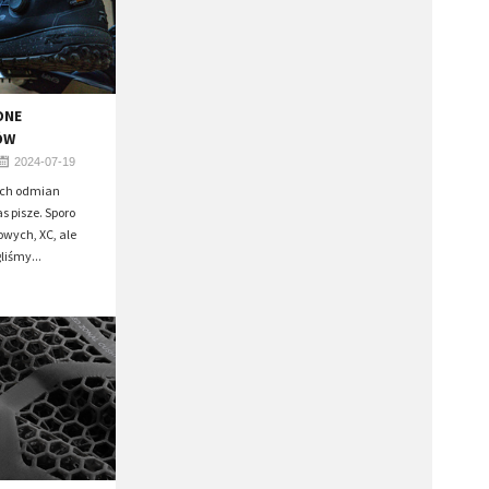
ONE
ÓW
2024-07-19
ych odmian
s pisze. Sporo
owych, XC, ale
liśmy...