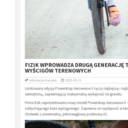
FIZIK WPROWADZA DRUGĄ GENERACJĘ 
WYŚCIGÓW TERENOWYCH
informacja prasowa
2025-06-11
Limitowana edycja Powerstrap Aeroweave X łączy najlżejszą i na
zewnętrzną, zapewniającą maksymalną wydajność na gravelu.
Firma fizik zaprezentowała nowy model Powerstrap Aeroweave X – l
oddychającego buta wyścigowego. Zapewnia on wydajność w tereni
cholewki z uniwersalną, pełnowęglową podeszwą X1.