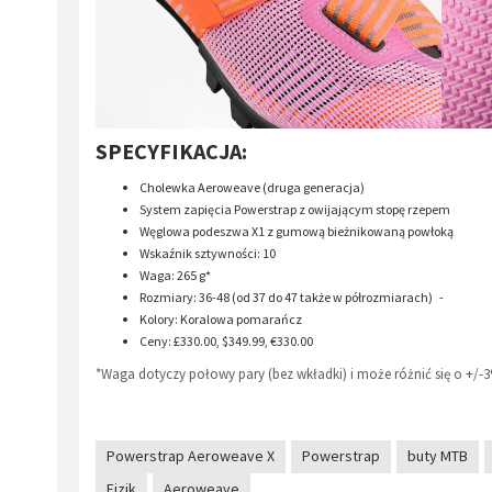
SPECYFIKACJA:
Cholewka Aeroweave (druga generacja)
System zapięcia Powerstrap z owijającym stopę rzepem
Węglowa podeszwa X1 z gumową bieżnikowaną powłoką
Wskaźnik sztywności: 10
Waga: 265 g*
Rozmiary: 36-48 (od 37 do 47 także w półrozmiarach) -
Kolory: Koralowa pomarańcz
Ceny: £330.00, $349.99, €330.00
*Waga dotyczy połowy pary (bez wkładki) i może różnić się o +/-3
Powerstrap Aeroweave X
Powerstrap
buty MTB
Fizik
Aeroweave