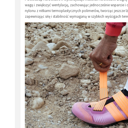
wagę i zwiększyć wentylację, zachowując jednocześnie wsparcie i 
nylonu z nitkami termoplastycznych polimerów, tworząc jeszcze lże
zapewniając siłę i stabilność wymaganą w szybkich wyścigach te