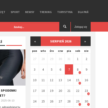
RZĘT
SPORT
NEWSY
TRENING
TURYSTYKA
DLA PAŃ
Super Speed. Test
​Unbound Gravel 2026. Miłość i nienawiś
Zaloguj się
Kansas.
ci
«
SIERPIEŃ 2026
»
pon
wto
śro
czw
pia
sob
nie
27
28
29
30
31
1
2
3
4
5
6
7
8
9
1
10
11
12
13
14
15
16
1
E SPODENKI
17
18
19
20
21
22
23
1
ET?
2025-06-10
24
25
26
27
28
29
30
1
1
z, odnajdziesz tu