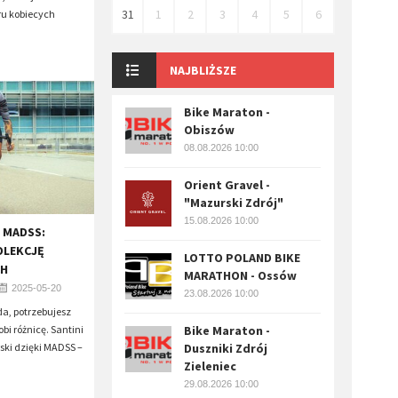
31
1
2
3
4
5
6
u kobiecych
NAJBLIŻSZE
Bike Maraton -
Obiszów
08.08.2026 10:00
Orient Gravel -
"Mazurski Zdrój"
15.08.2026 10:00
 MADSS:
OLEKCJĘ
LOTTO POLAND BIKE
CH
MARATHON - Ossów
2025-05-20
23.08.2026 10:00
da, potrzebujesz
bi różnicę. Santini
Bike Maraton -
rski dzięki MADSS –
Duszniki Zdrój
Zieleniec
29.08.2026 10:00