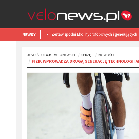
NEWSY
Smart light TL50 iGPSPORT. Test
JESTEŚ TUTAJ:
VELONEWS.PL
SPRZĘT
NOWOŚCI
FIZIK WPROWADZA DRUGĄ GENERACJĘ TECHNOLOGII 