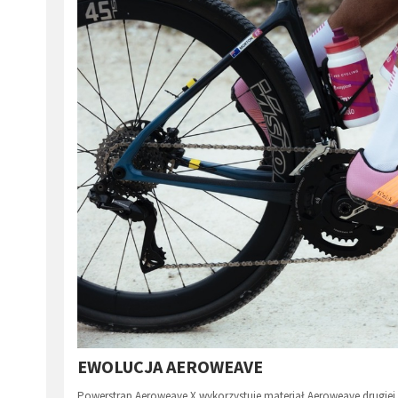
EWOLUCJA AEROWEAVE
Powerstrap Aeroweave X wykorzystuje materiał Aeroweave drugiej 