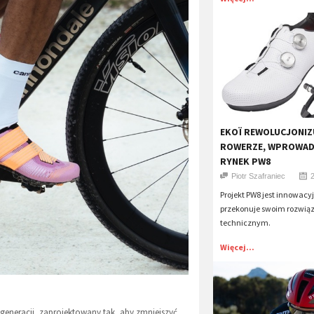
​EKOÏ REWOLUCJONIZ
ROWERZE, WPROWAD
RYNEK PW8
Piotr Szafraniec
Projekt PW8 jest innowacy
przekonuje swoim rozwi
technicznym.
Więcej...
generacji, zaprojektowany tak, aby zmniejszyć