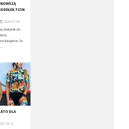
JNOWSZĄ
IODEŁEK FIZIK
2024-07-06
zy dodatek do
tive,
is Adaptive. To
...
LATO DLA
022-03-12