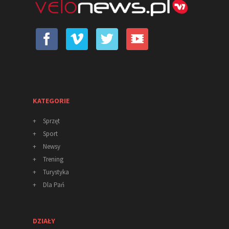
KATEGORIE
+
Sprzęt
+
Sport
+
Newsy
+
Trening
+
Turystyka
+
Dla Pań
DZIAŁY