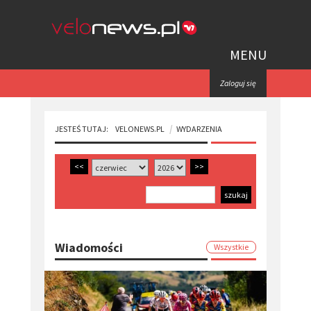
MENU
Zaloguj się
JESTEŚ TUTAJ:
VELONEWS.PL
WYDARZENIA
<<
>>
Wiadomości
Wszystkie