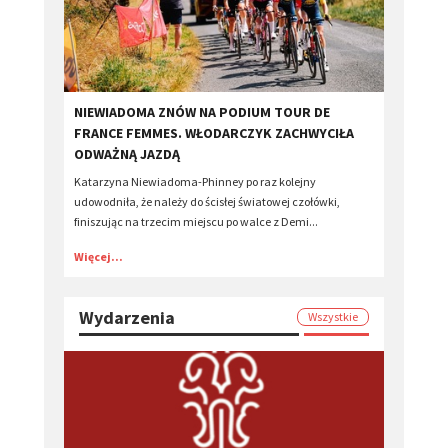
​NIEWIADOMA ZNÓW NA PODIUM TOUR DE
FRANCE FEMMES. WŁODARCZYK ZACHWYCIŁA
ODWAŻNĄ JAZDĄ
Katarzyna Niewiadoma-Phinney po raz kolejny
udowodniła, że należy do ścisłej światowej czołówki,
finiszując na trzecim miejscu po walce z Demi...
Więcej...
Wydarzenia
Wszystkie