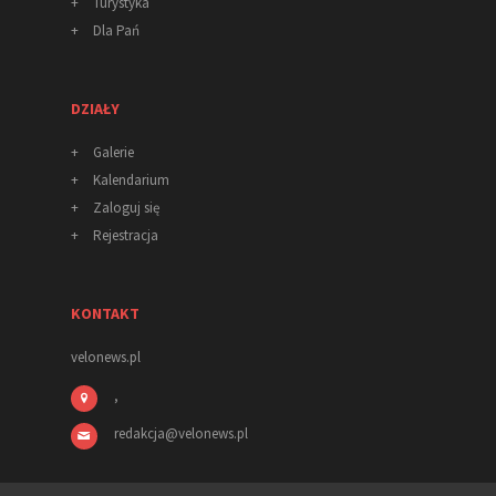
+
Turystyka
+
Dla Pań
DZIAŁY
+
Galerie
+
Kalendarium
+
Zaloguj się
+
Rejestracja
KONTAKT
velonews.pl
,
redakcja
@
velonews
.pl