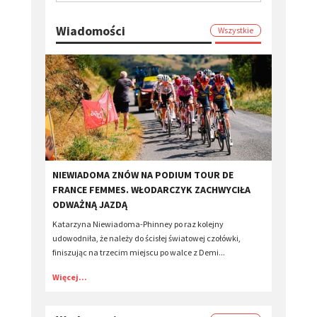
Wiadomości
Wszystkie
​NIEWIADOMA ZNÓW NA PODIUM TOUR DE
FRANCE FEMMES. WŁODARCZYK ZACHWYCIŁA
ODWAŻNĄ JAZDĄ
Katarzyna Niewiadoma-Phinney po raz kolejny
udowodniła, że należy do ścisłej światowej czołówki,
finiszując na trzecim miejscu po walce z Demi...
Więcej...