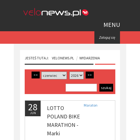
MENU
Zaloguj się
JESTEŚ TUTAJ:
VELONEWS.PL
WYDARZENIA
<<
>>
28
Maraton
LOTTO
JUN
POLAND BIKE
MARATHON -
Marki