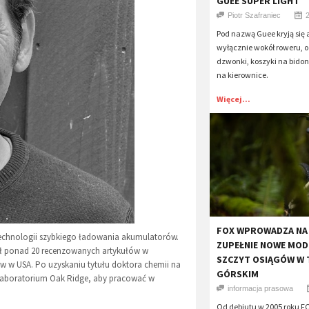
GUEE SUPER LIGHT
Piotr Szafraniec
Pod nazwą Guee kryją się 
wyłącznie wokół roweru, o
dzwonki, koszyki na bidon i
na kierownice.
Więcej...
​FOX WPROWADZA NA
 technologii szybkiego ładowania akumulatorów.
ZUPEŁNIE NOWE MODEL
wał ponad 20 recenzowanych artykułów w
SZCZYT OSIĄGÓW W 
w w USA. Po uzyskaniu tytułu doktora chemii na
GÓRSKIM
Laboratorium Oak Ridge, aby pracować w
informacja prasowa
Od debiutu w 2005 roku F