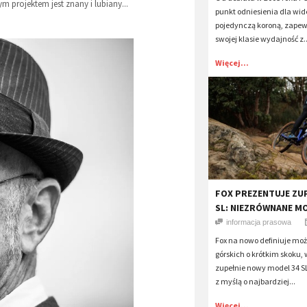
m projektem jest znany i lubiany...
punkt odniesienia dla wid
pojedynczą koroną, zapew
swojej klasie wydajność z..
Więcej...
FOX PREZENTUJE ZUP
SL: NIEZRÓWNANE M
informacja prasowa
Fox na nowo definiuje mo
górskich o krótkim skoku
zupełnie nowy model 34 S
z myślą o najbardziej...
Więcej...