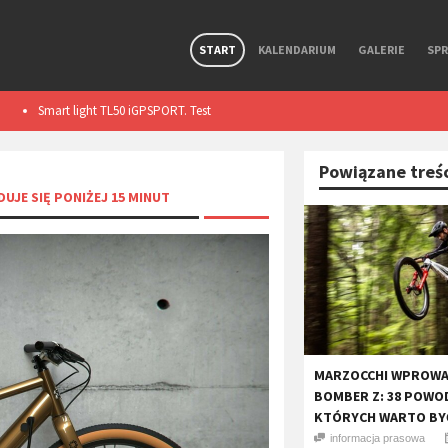
START
KALENDARIUM
GALERIE
SP
Premierowy, symbiotyczny zestaw R Aero i Aerolite od
Wolfpack Gravel 
Ekoi.
Powiązane treś
UJE SIĘ PONIŻEJ 15 MINUT
MARZOCCHI WPROWA
BOMBER Z: 38 POWO
KTÓRYCH WARTO BY
informacja prasowa