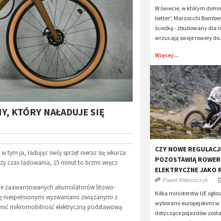
W świecie, w którym domin
better”, Marzocchi Bomber
ścieżką - zbudowany dla r
wrzucają swoje rowery do.
Więcej...
, KTÓRY NAŁADUJE SIĘ
CZY NOWE REGULACJ
 tym ja, ładując swój sprzęt nieraz się wkurza
POZOSTAWIĄ ROWER
zy czas ładowania, 15 minut to brzmi wręcz
ELEKTRYCZNE JAKO 
Paweł Waloszczyk
zinie zaawansowanych akumulatorów litowo-
Kilka ministerstw UE ogłosi
 się niespełnionymi wyzwaniami związanymi z
wyborami europejskimi w 20
zynić mikromobilność elektryczną podstawową
dotyczące pojazdów zosta