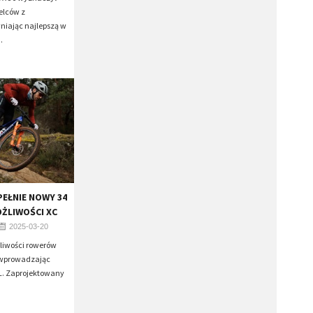
elców z
niając najlepszą w
.
EŁNIE NOWY 34
OŻLIWOŚCI XC
2025-03-20
żliwości rowerów
, wprowadzając
L. Zaprojektowany