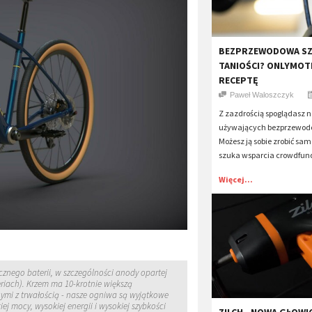
​BEZPRZEWODOWA S
TANIOŚCI? ONLYMOT
RECEPTĘ
Paweł Waloszczyk
Z zazdrością spoglądasz n
używających bezprzewod
Możesz ją sobie zrobić sa
szuka wsparcia crowdfun
Więcej...
znego baterii, w szczególności anody opartej
riach). Krzem ma 10-krotnie większą
nymi z trwałością - nasze ogniwa są wyjątkowe
 mocy, wysokiej energii i wysokiej szybkości