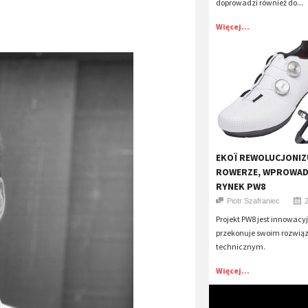
doprowadzi również do...
Więcej...
​EKOÏ REWOLUCJONIZ
ROWERZE, WPROWAD
RYNEK PW8
Piotr Szafraniec
Projekt PW8 jest innowacy
przekonuje swoim rozwi
technicznym.
Więcej...