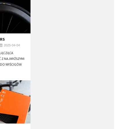
 RS
2025-04-04
ŁĄCZĄCA
 Z NAJWYŻSZYMI
 DO WYŚCIGÓW