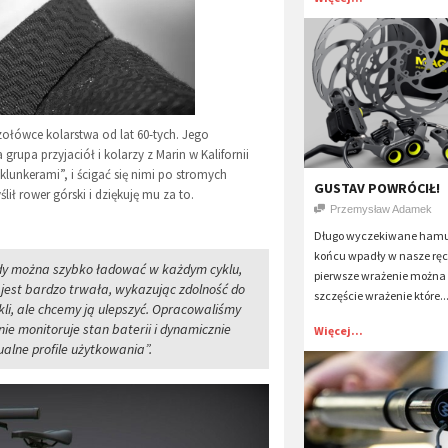
zołówce kolarstwa od lat 60-tych. Jego
grupa przyjaciół i kolarzy z Marin w Kalifornii
lunkerami”, i ścigać się nimi po stromych
GUSTAV POWRÓCIŁ!
ł rower górski i dziękuję mu za to.
Przemysław Adamek
Długo wyczekiwane hamu
końcu wpadły w nasze ręc
gdy można szybko ładować w każdym cyklu,
pierwsze wrażenie można z
 jest bardzo trwała, wykazując zdolność do
szczęście wrażenie które..
li, ale chcemy ją ulepszyć. Opracowaliśmy
ie monitoruje stan baterii i dynamicznie
Więcej...
alne profile użytkowania”.