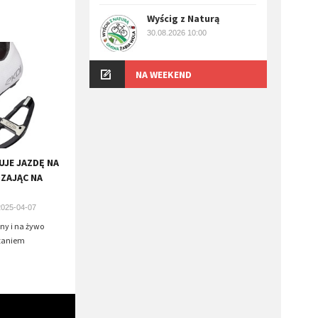
Wyścig z Naturą
30.08.2026 10:00
NA WEEKEND
UJE JAZDĘ NA
ZAJĄC NA
2025-04-07
jny i na żywo
ązaniem