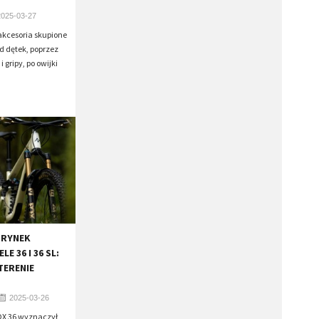
2025-03-27
akcesoria skupione
d dętek, poprzez
 gripy, po owijki
 RYNEK
E 36 I 36 SL:
TERENIE
2025-03-26
OX 36 wyznaczył