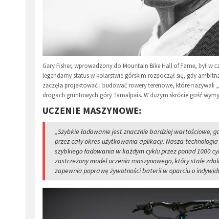
Gary Fisher, wprowadzony do Mountain Bike Hall of Fame, był w c
legendarny status w kolarstwie górskim rozpoczął się, gdy ambitna 
zaczęła projektować i budować rowery terenowe, które nazywali „k
drogach gruntowych góry Tamalpais. W dużym skrócie gość wymyśli
UCZENIE MASZYNOWE:
„Szybkie ładowanie jest znacznie bardziej wartościowe, 
przez cały okres użytkowania aplikacji. Nasza technologia
szybkiego ładowania w każdym cyklu przez ponad 1000 cyk
zastrzeżony model uczenia maszynowego, który stale zdaln
zapewnia poprawę żywotności baterii w oparciu o indywidu