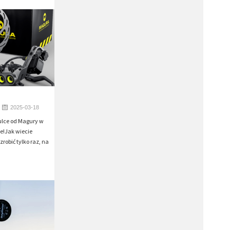
2025-03-18
lce od Magury w
e!Jak wiecie
robić tylko raz, na
.