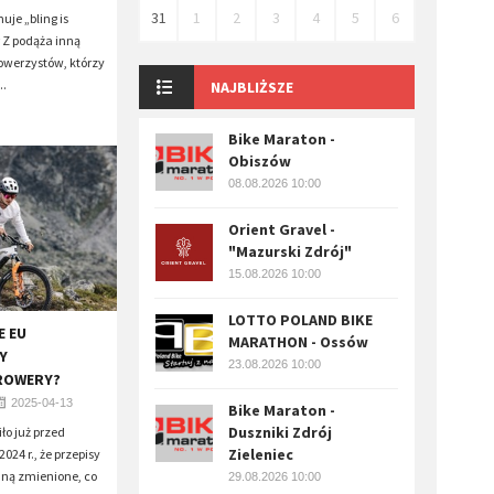
31
1
2
3
4
5
6
uje „bling is
 Z podąża inną
owerzystów, którzy
..
NAJBLIŻSZE
Bike Maraton -
Obiszów
08.08.2026 10:00
Orient Gravel -
"Mazurski Zdrój"
15.08.2026 10:00
LOTTO POLAND BIKE
E EU
MARATHON - Ossów
Y
23.08.2026 10:00
ROWERY?
2025-04-13
Bike Maraton -
Duszniki Zdrój
ło już przed
Zieleniec
24 r., że przepisy
ną zmienione, co
29.08.2026 10:00