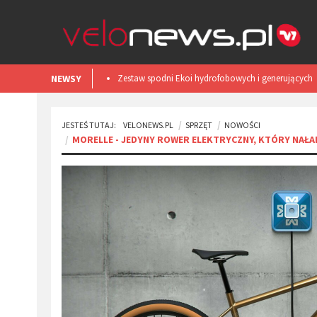
NEWSY
Smart light TL50 iGPSPORT. Test
JESTEŚ TUTAJ:
VELONEWS.PL
SPRZĘT
NOWOŚCI
MORELLE - JEDYNY ROWER ELEKTRYCZNY, KTÓRY NAŁAD