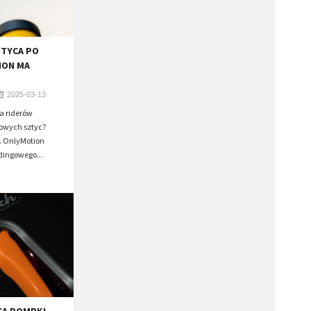
ZTYCA PO
ION MA
2025-03-13
a riderów
owych sztyc?
m. OnlyMotion
dingowego...