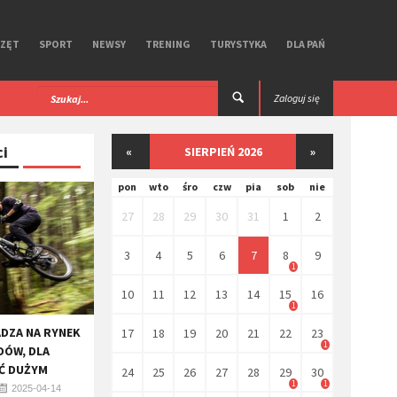
RZĘT
SPORT
NEWSY
TRENING
TURYSTYKA
DLA PAŃ
Super Speed. Test
​Unbound Gravel 2026. Miłość i nienawiś
Zaloguj się
Kansas.
ci
«
SIERPIEŃ 2026
»
pon
wto
śro
czw
pia
sob
nie
27
28
29
30
31
1
2
3
4
5
6
7
8
9
1
10
11
12
13
14
15
16
1
DZA NA RYNEK
17
18
19
20
21
22
23
1
DÓW, DLA
Ć DUŻYM
24
25
26
27
28
29
30
1
1
2025-04-14