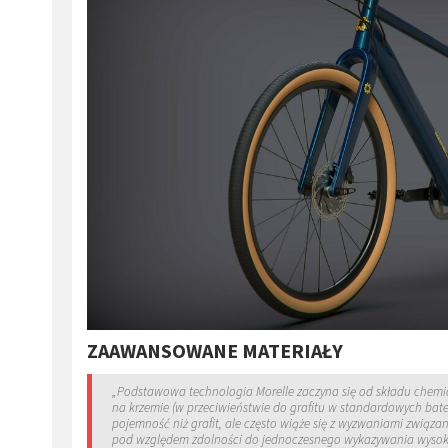
ZAAWANSOWANE MATERIAŁY
„Podstawowa technologia Morelle zaczyna się od składu chemic
na krzemie (w przeciwieństwie do grafitu w standardowych bate
pojemność niż grafit, ale często wiąże się z wyzwaniami związa
pod względem zdolności do jednoczesnego wykazywania wysokiej