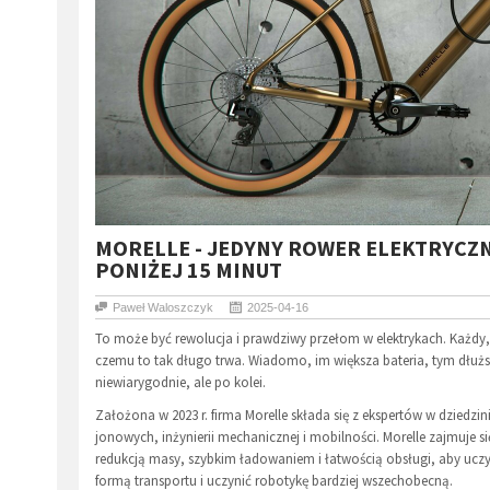
MORELLE - JEDYNY ROWER ELEKTRYCZNY
PONIŻEJ 15 MINUT
Paweł Waloszczyk
2025-04-16
To może być rewolucja i prawdziwy przełom w elektrykach. Każdy, w
czemu to tak długo trwa. Wiadomo, im większa bateria, tym dłużs
niewiarygodnie, ale po kolei.
Założona w 2023 r. firma Morelle składa się z ekspertów w dzied
jonowych, inżynierii mechanicznej i mobilności. Morelle zajmuje
redukcją masy, szybkim ładowaniem i łatwością obsługi, aby uc
formą transportu i uczynić robotykę bardziej wszechobecną.