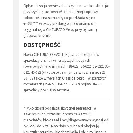
Optymalizacja powierzchni styku i nowa konstrukcja
przyczyniają się również do znacznej poprawy
odporności na ścieranie, co przekłada się na
+40%**** większy przebieg w porównaniu do
oryginalnego CINTURATO Velo, przy tej samej
grubości bieżnika.
DOSTĘPNOŚĆ
Nowa CINTURATO EVO TLR jest już dostępna w
sprzedaży online i w najlepszych sklepach
rowerowych w rozmiarach: 28-622, 30-622, 32-622, 35-
622, 40-622 (w kolorze czarnym, a w rozmiarach 28,
30 i 32 także w wersjach Classic i Retro). W szerszych
rozmiarach (45-622, 50-622, 55-622) pojawi się w
sprzedaży później w sezonie.
*Tylko dzięki podejściu fizycznej segregacji. W
zależności od rozmiaru opony zawartość
materiałów bio-based i recyklingowanych wynosi od
ok. 25% do 27%. Materiały bio-based obejmują
kauczuk naturalny, biochemikalia i oleje roślinne, a