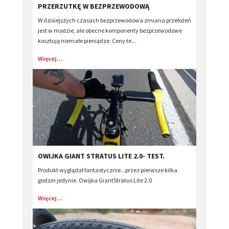
PRZERZUTKĘ W BEZPRZEWODOWĄ
W dzisiejszych czasach bezprzewodowa zmiana przełożeń
jest w modzie, ale obecne komponenty bezprzewodowe
kosztują niemałe pieniądze. Ceny te...
Więcej...
OWIJKA GIANT STRATUS LITE 2.0- TEST.
Produkt wyglądał fantastycznie...przez pierwsze kilka
godzin jedynie. Owijka GiantStratus Lite 2.0
Więcej...