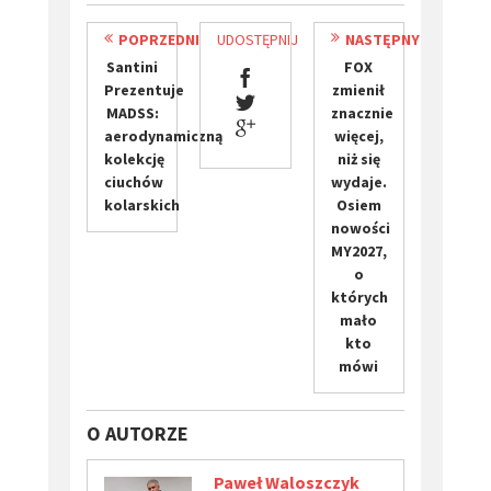
POPRZEDNI
UDOSTĘPNIJ
NASTĘPNY
Santini
FOX
Prezentuje
zmienił
MADSS:
znacznie
aerodynamiczną
więcej,
kolekcję
niż się
ciuchów
wydaje.
kolarskich
Osiem
nowości
MY2027,
o
których
mało
kto
mówi
O AUTORZE
Paweł Waloszczyk