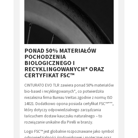
PONAD 50% MATERIAŁÓW
POCHODZENIA
BIOLOGICZNEGO I
RECYKLINGOWANYCH* ORAZ
CERTYFIKAT FSC™
CINTURATO EVO TLR zawiera ponad 50% materiałów
bio-based i recyklingowanych*, co potwierdziła
niezależna firma Bureau Veritas zgodnie z normą ISO
14021. Dodatkowo opona posiada certyfikat FSC™***,
który dotyczy odpowiedzialnego zarządzania
łańcuchem dostaw kauczuku naturalnego – to
rozwiązanie unikalne dla Pirelli w branży.
Logo FSC™ jest globalnie rozpoznawane jako symbol
odpowiedzialności środowiskowej i społecznej oraz