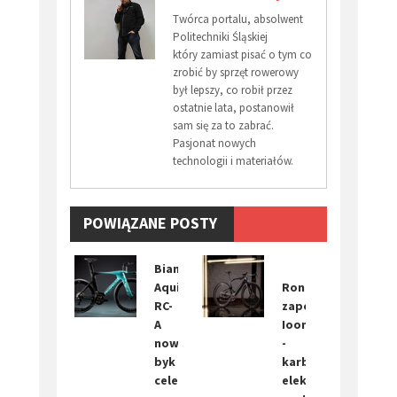
Twórca portalu, absolwent
Politechniki Śląskiej
który zamiast pisać o tym co
zrobić by sprzęt rowerowy
był lepszy, co robił przez
ostatnie lata, postanowił
sam się za to zabrać.
Pasjonat nowych
technologii i materiałów.
POWIĄZANE POSTY
Bianchi
Aquila
Rondo
RC-
zapowiada
A
Ioon
nowy
-
byk
karbonowy
celeste.
elektryk