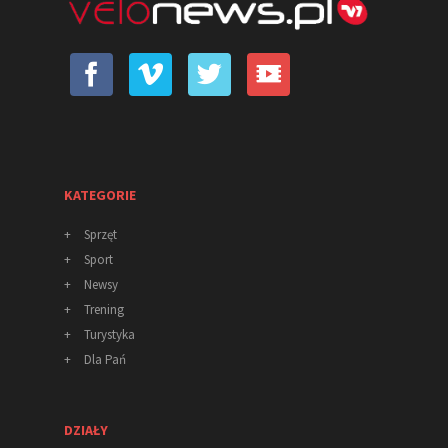
KATEGORIE
+
Sprzęt
+
Sport
+
Newsy
+
Trening
+
Turystyka
+
Dla Pań
DZIAŁY