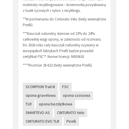
materiały recyklingowane – krzemionkę pozyskiwaną
z łusek ryżowych i nylon z recyklingu.
**W porównaniu do Cinturato Velo (testy wewnętrzne
Pirelli).
***Kauczuk naturalny stanowi od 23% do 24%
całkowitej wagi opony, w zależności od rozmiaru.
Do 2026 roku cały kauczuk naturalny używany w
europejskich fabrykach Pirelli będzie posiadał
certyfikat FSC™. Numer licencji: N003618
****Rozmiar 28-622 (testy wewnętrzne Pirelli).
SCORPION Trail III
FSC
opona gravelowa
opona szosowa
TLR
opona bezdętkowa
SMARTEVO AS
CINTURATO Velo
CINTURATO EVO TLR
Pirelli