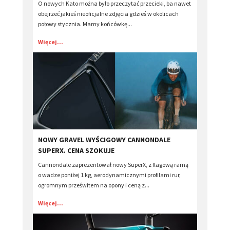
O nowych Kato można było przeczytać przecieki, ba nawet
obejrzeć jakieś nieoficjalne zdjęcia gdzieś w okolicach
połowy stycznia. Mamy końcówkę...
Więcej...
​NOWY GRAVEL WYŚCIGOWY CANNONDALE
SUPERX. CENA SZOKUJE
Cannondale zaprezentował nowy SuperX, z flagową ramą
o wadze poniżej 1 kg, aerodynamicznymi profilami rur,
ogromnym prześwitem na opony i ceną z...
Więcej...