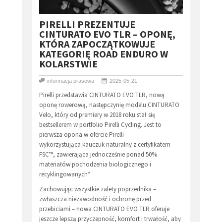
​PIRELLI PREZENTUJE
CINTURATO EVO TLR – OPONĘ,
KTÓRA ZAPOCZĄTKOWUJE
KATEGORIĘ ROAD ENDURO W
KOLARSTWIE
informacja prasowa
2025-05-21
Pirelli przedstawia CINTURATO EVO TLR, nową
oponę rowerową, następczynię modelu CINTURATO
Velo, który od premiery w 2018 roku stał się
bestsellerem w portfolio Pirelli Cycling. Jest to
pierwsza opona w ofercie Pirelli
wykorzystująca kauczuk naturalny z certyfikatem
FSC™, zawierająca jednocześnie ponad 50%
materiałów pochodzenia biologicznego i
recyklingowanych*
Zachowując wszystkie zalety poprzednika –
zwłaszcza niezawodność i ochronę przed
przebiciami – nowa CINTURATO EVO TLR oferuje
jeszcze lepszą przyczepność, komfort i trwałość, aby