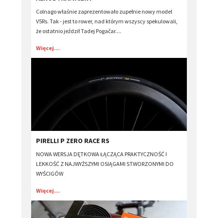
Colnago właśnie zaprezentowało zupełnie nowy model
V5Rs. Tak - jest to rower, nad którym wszyscy spekulowali,
że ostatnio jeździł Tadej Pogačar....
Więcej...
​PIRELLI P ZERO RACE RS
NOWA WERSJA DĘTKOWA ŁĄCZĄCA PRAKTYCZNOŚĆ I
LEKKOŚĆ Z NAJWYŻSZYMI OSIĄGAMI STWORZONYMI DO
WYŚCIGÓW
Więcej...