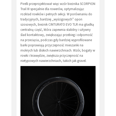
Pirelli przeprojektował więc wzór bieżnika SCORPION
Trail III specjalnie dla rowerów, optymalizując
rozkład rowków i pełnych sekcji. W porównaniu do
tradycyjnych, bardziej „wyścigowych” opon
szosowych, bieżnik CINTURATO EVO TLR ma gładką
centralną część, która zapewnia stabilny i sztywny
ślad kontaktowy, zwiększając przebieg i odporność
na przecięcia, podczas gdy bardziej wyprofilowane
barki poprawiają przyczepność mieszanki na
mokrych lub śliskich nawierzchniach. Wzór, bogaty w
rowki i krawędzie, zwiększa przyczepność na
nietypowych nawierzchniach, takich jak gravel.