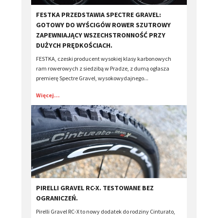
​FESTKA PRZEDSTAWIA SPECTRE GRAVEL:
GOTOWY DO WYŚCIGÓW ROWER SZUTROWY
ZAPEWNIAJĄCY WSZECHSTRONNOŚĆ PRZY
DUŻYCH PRĘDKOŚCIACH.
FESTKA, czeski producent wysokiej klasy karbonowych
ram rowerowych z siedzibą w Pradze, z dumą ogłasza
premierę Spectre Gravel, wysokowydajnego...
Więcej...
PIRELLI GRAVEL RC-X. TESTOWANE BEZ
OGRANICZEŃ.
Pirelli Gravel RC-X to nowy dodatek do rodziny Cinturato,