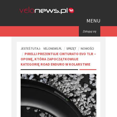
MENU
Zaloguj się
JESTEŚ TUTAJ:
VELONEWS.PL
SPRZĘT
NOWOŚCI
​PIRELLI PREZENTUJE CINTURATO EVO TLR –
OPONĘ, KTÓRA ZAPOCZĄTKOWUJE
KATEGORIĘ ROAD ENDURO W KOLARSTWIE