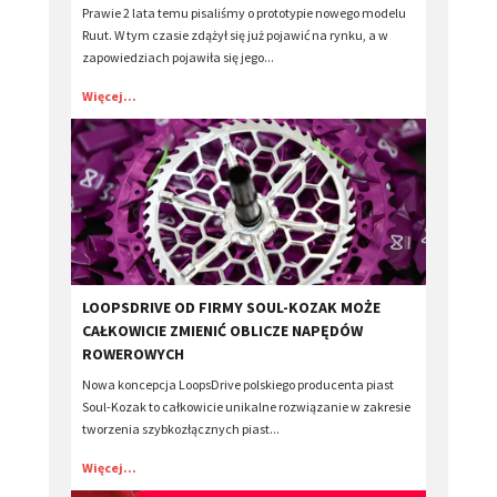
Prawie 2 lata temu pisaliśmy o prototypie nowego modelu
Ruut. W tym czasie zdążył się już pojawić na rynku, a w
zapowiedziach pojawiła się jego...
Więcej...
LOOPSDRIVE OD FIRMY SOUL-KOZAK MOŻE
CAŁKOWICIE ZMIENIĆ OBLICZE NAPĘDÓW
ROWEROWYCH
Nowa koncepcja LoopsDrive polskiego producenta piast
Soul-Kozak to całkowicie unikalne rozwiązanie w zakresie
tworzenia szybkozłącznych piast...
Więcej...