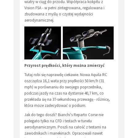
wiatry w ciąg do przodu. Współpraca kokpitu z
Vision FSA - w pełni zintegrowana, regulowana i
zbudowana z myślą o czystej wydajności
aerodynamicznej.
Przyrost prędkości, który można zmierzyć
Tutaj robi się naprawdę ciekawie. Nowa Aquila RC
oszczędza 16,1 wata przy prędkości 50 km/h (31
mph) w porównaniu do swojego poprzednika,
podczas jazdy na czas na dystansie 40,7 km, co
przekłada się na 37-sekundową przewagę - różnicę,
która może zadecydować o podium.
Jak do tego doszli? Bianchi's Reparto Corse nie
polegało tylko na CFD i testach w tunelu
aerodynamicznym. Poszli na całość z testami na
zawodnikach i manekinach. Opracowali nawet