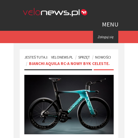
MENU
Zaloguj się
JESTEŚ TUTAJ:
VELONEWS.PL
SPRZĘT
NOWOŚCI
BIANCHI AQUILA RC-A NOWY BYK CELESTE.