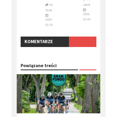
Jakóbik​
Piotr
Szafraniec
2025-
02-04
2025-
01-31
KOMENTARZE
Powiązane treści