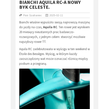
BIANCHI AQUILA RC-A NOWY
BYK CELESTE.
Piotr Szafraniec
2025-02-11
Bianchi właśnie wypuściło swoją najnowszą maszynę
do jazdy na czas,
Aquila RC
. Ten rower jest wynikiem
20 miesięcy nieustannych prac badawczo-
rozwojowych, z jednym celem: stworzyć możliwie
najszybszy rower TT.
Aquila RC zadebiutowała w wyścigu w ten weekend w
Étoile des Bessèges. Wyścig, w którym każdy
zaoszczędzony wat może oznaczać różnicę między
podium a przegraną.