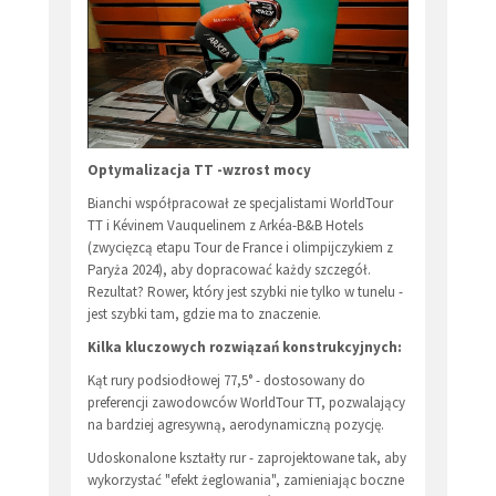
Optymalizacja TT -wzrost mocy
Bianchi współpracował ze specjalistami WorldTour
TT i Kévinem Vauquelinem z Arkéa-B&B Hotels
(zwycięzcą etapu Tour de France i olimpijczykiem z
Paryża 2024), aby dopracować każdy szczegół.
Rezultat? Rower, który jest szybki nie tylko w tunelu -
jest szybki tam, gdzie ma to znaczenie.
Kilka kluczowych rozwiązań konstrukcyjnych:
Kąt rury podsiodłowej 77,5° - dostosowany do
preferencji zawodowców WorldTour TT, pozwalający
na bardziej agresywną, aerodynamiczną pozycję.
Udoskonalone kształty rur - zaprojektowane tak, aby
wykorzystać "efekt żeglowania", zamieniając boczne