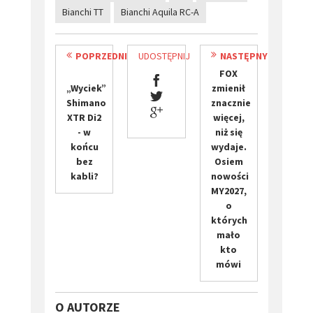
Bianchi TT
Bianchi Aquila RC-A
POPRZEDNI
UDOSTĘPNIJ
NASTĘPNY
FOX
„Wyciek”
zmienił
Shimano
znacznie
XTR Di2
więcej,
- w
niż się
końcu
wydaje.
bez
Osiem
kabli?
nowości
MY2027,
o
których
mało
kto
mówi
O AUTORZE