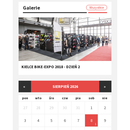
Galerie
Wszystkie
KIELCE BIKE-EXPO 2018 - DZIEŃ 2
«
SIERPIEŃ 2026
»
pon
wto
śro
czw
pia
sob
nie
27
28
29
30
31
1
2
3
4
5
6
7
8
9
1