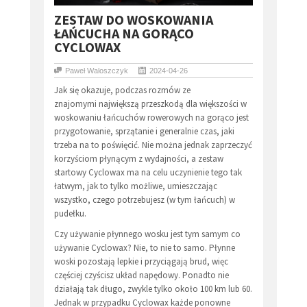
​ZESTAW DO WOSKOWANIA
ŁAŃCUCHA NA GORĄCO
CYCLOWAX
Paweł Waloszczyk
2024-04-26
Jak się okazuje, podczas rozmów ze
znajomymi największą przeszkodą dla większości w
woskowaniu łańcuchów rowerowych na gorąco jest
przygotowanie, sprzątanie i generalnie czas, jaki
trzeba na to poświęcić. Nie można jednak zaprzeczyć
korzyściom płynącym z wydajności, a zestaw
startowy Cyclowax ma na celu uczynienie tego tak
łatwym, jak to tylko możliwe, umieszczając
wszystko, czego potrzebujesz (w tym łańcuch) w
pudełku.
Czy używanie płynnego wosku jest tym samym co
używanie Cyclowax? Nie, to nie to samo. Płynne
woski pozostają lepkie i przyciągają brud, więc
częściej czyścisz układ napędowy. Ponadto nie
działają tak długo, zwykle tylko około 100 km lub 60.
Jednak w przypadku Cyclowax każde ponowne