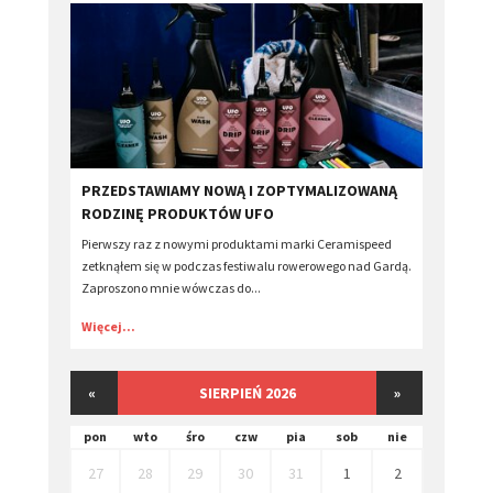
PRZEDSTAWIAMY NOWĄ I ZOPTYMALIZOWANĄ
RODZINĘ PRODUKTÓW UFO
Pierwszy raz z nowymi produktami marki Ceramispeed
zetknąłem się w podczas festiwalu rowerowego nad Gardą.
Zaproszono mnie wówczas do...
Więcej...
«
SIERPIEŃ 2026
»
pon
wto
śro
czw
pia
sob
nie
27
28
29
30
31
1
2