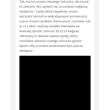
Tak, można używać własnego łańcucha, ale nie jest
to zalecane. Aby upewnić się, że uzyskasz najlepszą
wydajność i czysty układ napędowy, musisz
wyczyścić łańcuch w wieloetapowym procesie przy
użyciu różnych środków chemicznych. Cyclowax robi
to za Ciebie i utylizuje wszelkie chemikalia we
właściwy sposób. Łańcuch 10/11/12-biegowy
oferowany w zestawie zawiera spinkę, która
umożliwia otwarcie czystego łańcucha gołymi
rękami. Aby ponowne woskowanie było jeszcze
łatwiejsze.