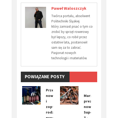
Paweł Waloszczyk
Twórca portalu, absolwent
Politechniki Śląskiej
który zamiast pisać o tym co
zrobić by sprzęt rowerowy
był lepszy, co robił przez
ostatnie lata, postanowił
sam się za to zabrać.
Pasjonat nowych
technologii i materiałów.
POWIĄZANE POSTY
Przedstawiamy
nową
Marzocchi
i
prezentuje
zoptymalizowaną
nowy
rodzinę
Super
produktów
Z -