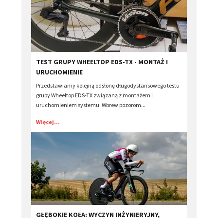
TEST GRUPY WHEELTOP EDS-TX - MONTAŻ I
URUCHOMIENIE
Przedstawiamy kolejną odsłonę długodystansowego testu
grupy Wheeltop EDS-TX związaną z montażem i
uruchomieniem systemu. Wbrew pozorom...
Więcej...
​GŁĘBOKIE KOŁA: WYCZYN INŻYNIERYJNY,