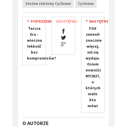
Zestaw startowy Cyclowax
Cyclowax
POPRZEDNI
UDOSTĘPNIJ
NASTĘPNY
​Tarcza
FOX
Era -
zmienił
wieczna
znacznie
lekkość
więcej,
bez
niż się
kompromisów?
wydaje.
Osiem
nowości
MY2027,
o
których
mało
kto
mówi
O AUTORZE