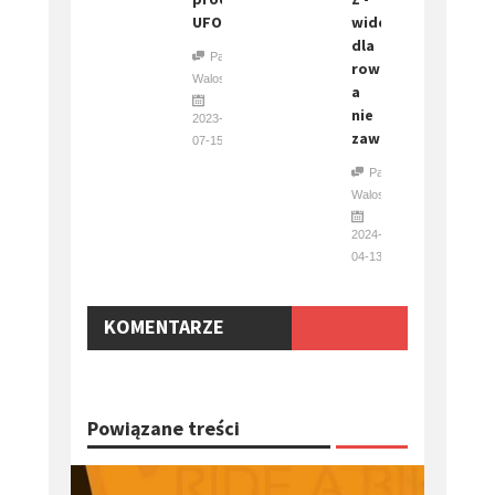
UFO
widelec
dla
Paweł
rowerzystów,
Waloszczyk
a
nie
2023-
zawodników
07-15
Paweł
Waloszczyk
2024-
04-13
KOMENTARZE
Powiązane treści