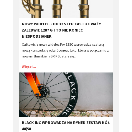
​NOWY WIDELEC FOX 32 STEP CAST XC WAŻY
ZALEDWIE 1287 G I TO NIE KONIEC
NIESPODZIANEK
Całkowicie nowy widelec Fox 32SC wprowadza szaloną
nową konstrukcję odwróconego łuku, która w połączeniu z
nowym tłumikiem GRIP SL staje się...
Więcej...
​BLACK INC WPROWADZA NA RYNEK ZESTAW KÓŁ
48|58