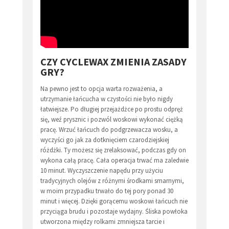
CZY CYCLEWAX ZMIENIA ZASADY
GRY?
Na pewno jest to opcja warta rozważenia, a
utrzymanie łańcucha w czystości nie było nigdy
łatwiejsze. Po długiej przejażdżce po prostu odpręż
się, weź prysznic i pozwól woskowi wykonać ciężką
pracę. Wrzuć łańcuch do podgrzewacza wosku, a
wyczyści go jak za dotknięciem czarodziejskiej
różdżki. Ty możesz się zrelaksować, podczas gdy on
wykona całą pracę. Cała operacja trwać ma zaledwie
10 minut. Wyczyszczenie napędu przy użyciu
tradycyjnych olejów z różnymi środkami smarnymi,
w moim przypadku trwało do tej pory ponad 30
minut i więcej. Dzięki gorącemu woskowi łańcuch nie
przyciąga brudu i pozostaje wydajny. Śliska powłoka
utworzona między rolkami zmniejsza tarcie i