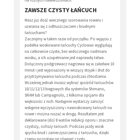
na różnych nawierzchniach.
ZAWSZE CZYSTY ŁAŃCUCH
Masz już dość wiecznego szorowania roweru i
użerania się z odtłuszczaczem i brudnymi
łańcuchami?
Zacznijmy w takim razie od początku. Po wyjęciu z
pudełka woskowane łańcuchy Cyclowax wyglądają
na całkowicie czyste, bez widocznego nadmiaru
wosku, a ich uzupełnianie jest naprawdę łatwe.
Dołączony podgrzewacz nagrzewa się w zaledwie 10
minut i jest wyposażony w wiszący stojak i drut do
przytrzymywania łańcucha podczas chłodzenia.
Wcześniej jednak musisz wybrać spośród łańcuchów
10/11/12/13 biegowych dla systemów Shimano,
SRAM lub Campagnolo, z kilkoma opcjami dla
większości z nich. Następnie wystarczy założyć
wstępnie wyczyszczony i nawoskowany łańcuch na
rower i można ruszać w drogę. Rezultatem jest
deklarowane (do) 8 watów redukcji oporu i znacznie
czystszy, cichszy łańcuch. Podczas jazdy wosk
spycha brud i zanieczyszczenia z łańcucha, dzięki
czemu pozostaje on również czysty.