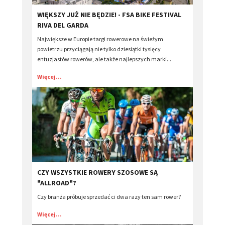
​WIĘKSZY JUŻ NIE BĘDZIE! - FSA BIKE FESTIVAL
RIVA DEL GARDA
Największe w Europie targi rowerowe na świeżym
powietrzu przyciągają nie tylko dziesiątki tysięcy
entuzjastów rowerów, ale także najlepszych marki...
Więcej...
​CZY WSZYSTKIE ROWERY SZOSOWE SĄ
"ALLROAD"?
Czy branża próbuje sprzedać ci dwa razy ten sam rower?
Więcej...