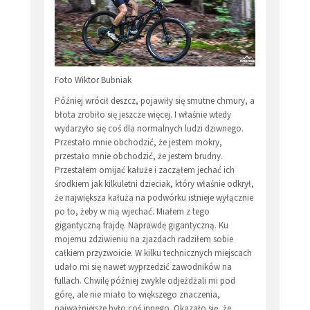
Foto Wiktor Bubniak
Później wrócił deszcz, pojawiły się smutne chmury, a
błota zrobiło się jeszcze więcej. I właśnie wtedy
wydarzyło się coś dla normalnych ludzi dziwnego.
Przestało mnie obchodzić, że jestem mokry,
przestało mnie obchodzić, że jestem brudny.
Przestałem omijać kałuże i zacząłem jechać ich
środkiem jak kilkuletni dzieciak, który właśnie odkrył,
że największa kałuża na podwórku istnieje wyłącznie
po to, żeby w nią wjechać. Miałem z tego
gigantyczną frajdę. Naprawdę gigantyczną. Ku
mojemu zdziwieniu na zjazdach radziłem sobie
całkiem przyzwoicie. W kilku technicznych miejscach
udało mi się nawet wyprzedzić zawodników na
fullach. Chwilę później zwykle odjeżdżali mi pod
górę, ale nie miało to większego znaczenia,
najważniejsze było coś innego. Okazało się, że