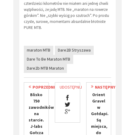
czterdzieści kilometrów nie miałem ani jednej chwili
wątpliwości, że jadę MTB. Nie „maraton na rowerze
górskim”. Nie „szybki wyścig po szutrach”. Po prostu
czyste, surowe, momentami absurdalnie błotniste
PURE MTB.
maraton MTB
Dare2B Stryszawa
Dare To Be Maraton MTB
​Dare2b MTB Maraton
POPRZEDNI
UDOSTĘPNIJ
NASTĘPNY
Blisko
Orient
750
Gravel
zawodników
w
na
Gołdapi.
starcie.
Są
J-labs
miejsca,
Gołcza
do