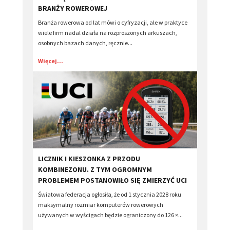
BRANŻY ROWEROWEJ
Branża rowerowa od lat mówi o cyfryzacji, ale w praktyce
wiele firm nadal działa na rozproszonych arkuszach,
osobnych bazach danych, ręcznie...
Więcej...
LICZNIK I KIESZONKA Z PRZODU
KOMBINEZONU. Z TYM OGROMNYM
PROBLEMEM POSTANOWIŁO SIĘ ZMIERZYĆ UCI
Światowa federacja ogłosiła, że od 1 stycznia 2028 roku
maksymalny rozmiar komputerów rowerowych
używanych w wyścigach będzie ograniczony do 126 ×...