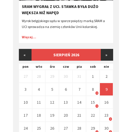
SRAM WYGRAŁ Z UCI. STAWKA BYŁA DUŻO
WIĘKSZA NIŻ NAPĘD
Wyrok belgijskiego sądu w sporze poiędzy marką SRAM a
UCI sprowadza na ziemię członków Unii kolarskiej.
Więcej...
«
SIERPIEŃ 2026
»
pon
wto
śro
czw
pia
sob
nie
27
28
29
30
31
1
2
3
4
5
6
7
8
9
1
10
11
12
13
14
15
16
1
17
18
19
20
21
22
23
1
24
25
26
27
28
29
30
1
1