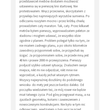
przedstawiciel mediów dostałem możliwość
ustawienia się w pierwszej linii startowej. Nie
protestowałem. Wręcz przeciwnie, skorzystałem z
przywileju bez najmniejszych wyrzutów sumienia. Po
odliczaniu ruszyłem mocno i przez krótką chwilę
prowadziłem cały maraton. Tak, cały. Przez kilkaset
metrów byłem pierwszy, wyprowadzałem peleton ze
stadionu i mogłem udawać, że wszystko idzie
zgodnie z planem. Problem polegał tylko na tym, że
nie miałem żadnego planu, a po około kilometrze
zawodnicy przypomnieli sobie, że przyjechali się
ścigać. Ja przypomniałem sobie, że przede mną jest
40 km i prawie 2000 m przewyższenia. Pierwszy
podjazd szybko ustawił sytuację. Znalazłem swoje
miejsce, nikt mi nie odjeżdżał, nikt mnie nie
wyprzedzał, a każdy jechał własnym rytmem.
Wszyscy najwyraźniej doszliśmy do podobnego
wniosku- do mety jest jeszcze bardzo daleko. Od
początku wiedziałem też, że mój rower nie będzie
miał łatwego życia. Pod górę przegrywał masą, a na
zjazdach geometrią, kołami i zawieszeniem z
nowoczesnymi konstrukcjami. Nie było w tym nic
odkrywczego, wiedziałem o tym jeszcze przed