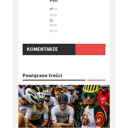
Polsce
Piotr
Szafraniec
2026-
06-13
KOMENTARZE
Powiązane treści