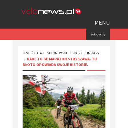
MENU
Zaloguj się
JESTEŚ TUTAJ:
VELONEWS.PL
SPORT
IMPREZY
DARE TO BE MARATON STRYSZAWA. TU
BŁOTO OPOWIADA SWOJE HISTORIE.