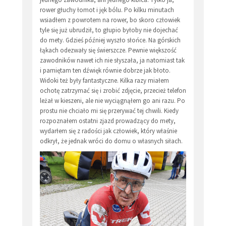
rower głuchy łomot i jęk bólu. Po kilku minutach
wsiadłem z powrotem na rower, bo skoro człowiek
tyle się już ubrudził, to głupio byłoby nie dojechać
do mety. Gdzieś później wyszło słońce. Na górskich
łąkach odezwały się świerszcze. Pewnie większość
zawodników nawet ich nie słyszała, ja natomiast tak
i pamiętam ten dźwięk równie dobrze jak błoto.
Widoki też były fantastyczne. Kilka razy miałem
ochotę zatrzymać się i zrobić zdjęcie, przecież telefon
leżał w kieszeni, ale nie wyciągnąłem go ani razu. Po
prostu nie chciało mi się przerywać tej chwili. Kiedy
rozpoznałem ostatni zjazd prowadzący do mety,
wydarłem się z radości jak człowiek, który właśnie
odkrył, że jednak wróci do domu o własnych siłach.