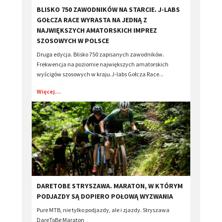
BLISKO 750 ZAWODNIKÓW NA STARCIE. J-LABS
GOŁCZA RACE WYRASTA NA JEDNĄ Z
NAJWIĘKSZYCH AMATORSKICH IMPREZ
SZOSOWYCH W POLSCE
Druga edycja. Blisko 750 zapisanych zawodników.
Frekwencja na poziomie największych amatorskich
wyścigów szosowych w kraju.J-labs Gołcza Race...
Więcej...
​DARETOBE STRYSZAWA. MARATON, W KTÓRYM
PODJAZDY SĄ DOPIERO POŁOWĄ WYZWANIA
Pure MTB, nie tylko podjazdy, ale i zjazdy. Stryszawa
DareToBe Maraton