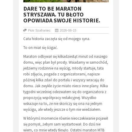
DARE TO BE MARATON
STRYSZAWA. TU BŁOTO
OPOWIADA SWOJE HISTORIE.
Piotr Szafraniec
2026-06-15
Cała historia zaczęła się od mojego syna.
To on miał się ścigać.
Maraton odbywał się kilkadziestąt minut od naszego
domu, więc plan był prosty. Wsiadamy w samochód,
jedziemy rodzinnie na wyścig, młody startuje, tata
robi zdjęcia, pogada z organizatorami, napisze
później kilka zdań do portalu i wszyscy wracają do
domu. Jak zwykle życie miało nieco inne plany. Kilka
tygodni wcześniej odezwałem się do organizatora z
propozycją współpracy redakcyjnej. Wszystko
wskazuje na to, że nie skończy się ona na jednym
wyścigu, ale wtedy jeszcze o tym nie wiedziałem.
W którymś momencie równie nieoczekiwanie pojawił
się pomysł, żebym sam wystartował. Do dziś nie
wiem, co mnie wtedy tknęło. Ostatni maraton MTB