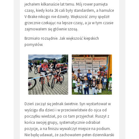
jechałem kilkanaście lat temu. Mój rower pamięta
czasy, kiedy koła 26 cali były standardem, a hamulce
V-Brake nikogo nie dziwiły. Większość zimy spędził
grzecznie czekając na lepsze czasy, a ja w tym czasie
zajmowałem się głównie szosą.
Brzmiało rozsądnie. Jak większość kiepskich
pomysłów.
Dzień zaczął się jednak świetnie. Syn wystartował w
wyścigu dla dzieci i w przeciwieństwie do ojca od
początku wiedział, po co tam przyjechał. Ruszył z
końca swojej grupy, systematycznie odrabiał
pozycje, a na finiszu wywalczył miejsce na podium.
Nie będę udawał, że zachowałem pełen dziennikarski