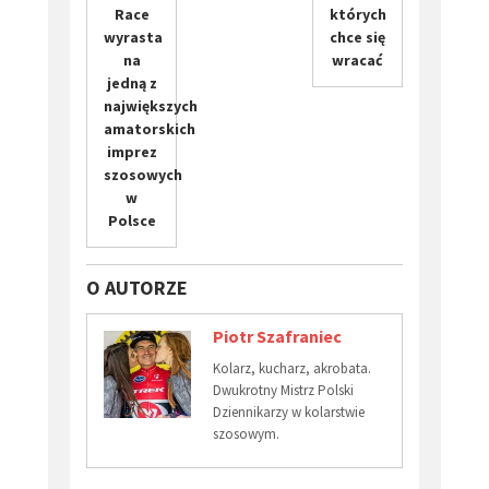
Race
których
wyrasta
chce się
na
wracać
jedną z
największych
amatorskich
imprez
szosowych
w
Polsce
O AUTORZE
Piotr Szafraniec
Kolarz, kucharz, akrobata.
Dwukrotny Mistrz Polski
Dziennikarzy w kolarstwie
szosowym.