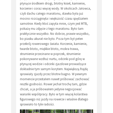
płynące środkiem drogi, błotny kisiel, kamienie,
korzenie i coraz więcej wody. W okolicach Jałowca,
czyli dachu całego maratonu, stawka była już
mocno rozciągnięta i większość czasu spędzałem
samotnie. Kiedy ktoś zapyta mnie, czym jest MTB,
pokażę mu zdjęcie z tego maratonu. Było tam
praktycznie wszystko. No dobrze, prawie wszystko,
bo piasku akurat nie było. Poza tym był pełen
przekrój rowerowego świata. Korzenie, kamienie,
twarde błoto, miękkie błoto, mokra trawa,
strumienie przecinane w poprzek, strumienie
pokonywane wzdłuż nurtu, odcinki pod górę w
płynącej wodzie i odcinki zjazdowe prowadzące
dokładnie tym samym korytem. Największą frajdę
sprawiały zjazdy przez błotne bagno. W pewnym
momencie przestałem nawet próbować zachować
resztki godności. Rower jechał trochę tam, gdzie
chciał, a ja próbowałem jedynie negocjować
warunki współpracy. Było w tym więcej kolarstwa
figurowego niż jazdy na rowerze i właśnie dlatego
sprawiało to tyle radości.