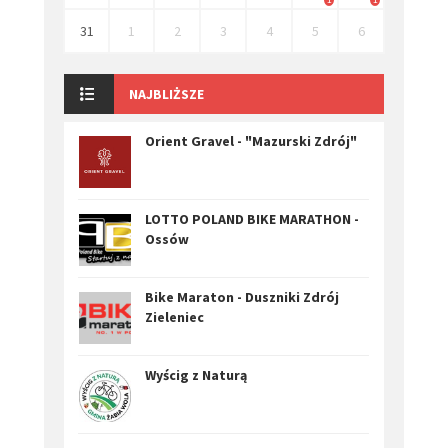
31
1
2
3
4
5
6
NAJBLIŻSZE
Orient Gravel - "Mazurski Zdrój"
LOTTO POLAND BIKE MARATHON -
Ossów
Bike Maraton - Duszniki Zdrój
Zieleniec
Wyścig z Naturą