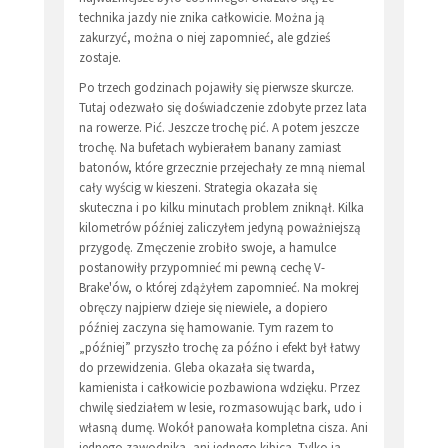
technika jazdy nie znika całkowicie. Można ją
zakurzyć, można o niej zapomnieć, ale gdzieś
zostaje.
Po trzech godzinach pojawiły się pierwsze skurcze.
Tutaj odezwało się doświadczenie zdobyte przez lata
na rowerze. Pić. Jeszcze trochę pić. A potem jeszcze
trochę. Na bufetach wybierałem banany zamiast
batonów, które grzecznie przejechały ze mną niemal
cały wyścig w kieszeni. Strategia okazała się
skuteczna i po kilku minutach problem zniknął. Kilka
kilometrów później zaliczyłem jedyną poważniejszą
przygodę. Zmęczenie zrobiło swoje, a hamulce
postanowiły przypomnieć mi pewną cechę V-
Brake'ów, o której zdążyłem zapomnieć. Na mokrej
obręczy najpierw dzieje się niewiele, a dopiero
później zaczyna się hamowanie. Tym razem to
„później” przyszło trochę za późno i efekt był łatwy
do przewidzenia. Gleba okazała się twarda,
kamienista i całkowicie pozbawiona wdzięku. Przez
chwilę siedziałem w lesie, rozmasowując bark, udo i
własną dumę. Wokół panowała kompletna cisza. Ani
jednego zawodnika, ani jednego kibica. Tylko ja,