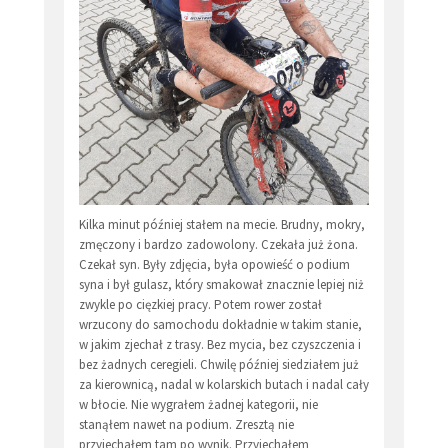
Kilka minut później stałem na mecie. Brudny, mokry,
zmęczony i bardzo zadowolony. Czekała już żona.
Czekał syn. Były zdjęcia, była opowieść o podium
syna i był gulasz, który smakował znacznie lepiej niż
zwykle po cięzkiej pracy. Potem rower został
wrzucony do samochodu dokładnie w takim stanie,
w jakim zjechał z trasy. Bez mycia, bez czyszczenia i
bez żadnych ceregieli. Chwilę później siedziałem już
za kierownicą, nadal w kolarskich butach i nadal cały
w błocie. Nie wygrałem żadnej kategorii, nie
stanąłem nawet na podium. Zresztą nie
przyjechałem tam po wynik. Przyjechałem