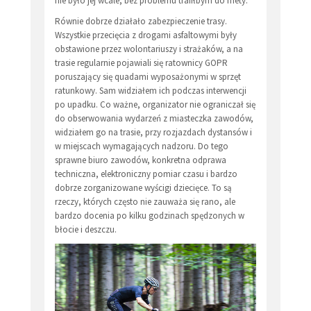
nie było jej wcale, bez problemu trafiłbym do mety.
Równie dobrze działało zabezpieczenie trasy.
Wszystkie przecięcia z drogami asfaltowymi były
obstawione przez wolontariuszy i strażaków, a na
trasie regularnie pojawiali się ratownicy GOPR
poruszający się quadami wyposażonymi w sprzęt
ratunkowy. Sam widziałem ich podczas interwencji
po upadku. Co ważne, organizator nie ograniczał się
do obserwowania wydarzeń z miasteczka zawodów,
widziałem go na trasie, przy rozjazdach dystansów i
w miejscach wymagających nadzoru. Do tego
sprawne biuro zawodów, konkretna odprawa
techniczna, elektroniczny pomiar czasu i bardzo
dobrze zorganizowane wyścigi dziecięce. To są
rzeczy, których często nie zauważa się rano, ale
bardzo docenia po kilku godzinach spędzonych w
błocie i deszczu.