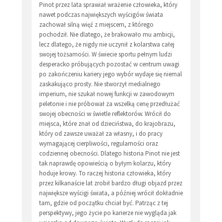
Pinot przez lata sprawiał wrażenie człowieka, który
nawet podczas największych wyścigów świata
zachował silną więź z miejscem, z którego
pochodził. Nie dlatego, że brakowało mu ambicji,
lecz dlatego, że nigdy nie uczynił z kolarstwa całej
swojej tożsamości. W świecie sportu pełnym ludzi
desperacko próbujących pozostać w centrum uwagi
po zakończeniu kariery jego wybór wydaje się niemal
zaskakująco prosty. Nie stworzył medialnego
imperium, nie szukał nowej funkcji w zawodowym
peletonie i nie próbował za wszelką cenę przedłużać
swojej obecności w świetle reflektorów. Wrócił do
miejsca, które znał od dzieciństwa, do krajobrazu,
który od zawsze uważał za własny, i do pracy
wymagającej cierpliwości, regularności oraz
codziennej obecności. Dlatego historia Pinot nie jest
tak naprawdę opowieścią o byłym kolarzu, który
hoduje krowy. To raczej historia człowieka, który
przez kilkanaście lat zrobił bardzo długi objazd przez
największe wyścigi świata, a później wrócił dokładnie
tam, gdzie od początku chciał być. Patrząc z tej
perspektywy, jego życie po karierze nie wygląda jak