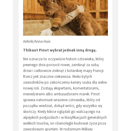
Airbnb/Anna Huix
Thibaut Pinot wybrał jednak inną drogę.
Nie oznacza to oczywiście historii człowieka, który
pewnego dnia porzucił rower, zamknął za sobą
drzwi i całkowicie zniknął z kolarskiej mapy Francji.
Rzecz jest znacznie ciekawsza. Wielu byłych
zawodników po zakończeniu kariery szuka dla siebie
nowej roli. Zostają ekspertami, komentatorami,
menedżerami albo ambasadorami marek. Pinot
sprawia natomiast wrażenie człowieka, który od
początku wiedział, dokąd wróci, gdy wszystko się
skończy. Kiedy kibice oglądali go walczącego na
alpejskich podjazdach i w klasyfikacjach generalnych
wielkich tourów, on równolegle budował życie poza
zawodowym sportem. W rodzinnym Mélisey