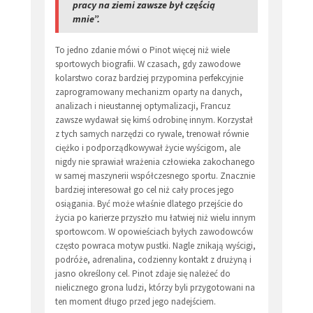
pracy na ziemi zawsze był częścią
mnie”.
To jedno zdanie mówi o Pinot więcej niż wiele
sportowych biografii. W czasach, gdy zawodowe
kolarstwo coraz bardziej przypomina perfekcyjnie
zaprogramowany mechanizm oparty na danych,
analizach i nieustannej optymalizacji, Francuz
zawsze wydawał się kimś odrobinę innym. Korzystał
z tych samych narzędzi co rywale, trenował równie
ciężko i podporządkowywał życie wyścigom, ale
nigdy nie sprawiał wrażenia człowieka zakochanego
w samej maszynerii współczesnego sportu. Znacznie
bardziej interesował go cel niż cały proces jego
osiągania. Być może właśnie dlatego przejście do
życia po karierze przyszło mu łatwiej niż wielu innym
sportowcom. W opowieściach byłych zawodowców
często powraca motyw pustki. Nagle znikają wyścigi,
podróże, adrenalina, codzienny kontakt z drużyną i
jasno określony cel. Pinot zdaje się należeć do
nielicznego grona ludzi, którzy byli przygotowani na
ten moment długo przed jego nadejściem.