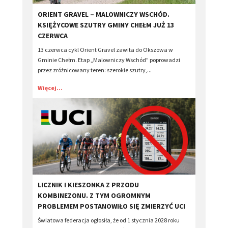
​ORIENT GRAVEL – MALOWNICZY WSCHÓD.
KSIĘŻYCOWE SZUTRY GMINY CHEŁM JUŻ 13
CZERWCA
13 czerwca cykl Orient Gravel zawita do Okszowa w
Gminie Chełm. Etap „Malowniczy Wschód” poprowadzi
przez zróżnicowany teren: szerokie szutry,...
Więcej...
LICZNIK I KIESZONKA Z PRZODU
KOMBINEZONU. Z TYM OGROMNYM
PROBLEMEM POSTANOWIŁO SIĘ ZMIERZYĆ UCI
Światowa federacja ogłosiła, że od 1 stycznia 2028 roku