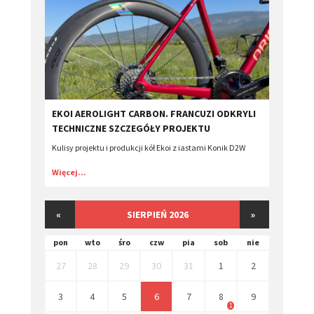
EKOI AEROLIGHT CARBON. FRANCUZI ODKRYLI
TECHNICZNE SZCZEGÓŁY PROJEKTU
Kulisy projektu i produkcji kół Ekoi z iastami Konik D2W
Więcej...
«
SIERPIEŃ 2026
»
pon
wto
śro
czw
pia
sob
nie
27
28
29
30
31
1
2
3
4
5
6
7
8
9
1