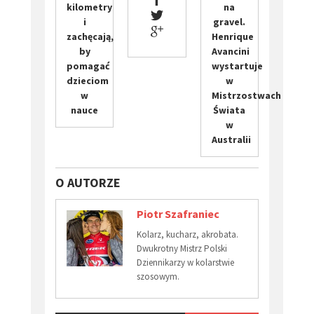
kilometry
na
i
gravel.
zachęcają,
Henrique
by
Avancini
pomagać
wystartuje
dzieciom
w
w
Mistrzostwach
nauce
Świata
w
Australii
O AUTORZE
Piotr Szafraniec
Kolarz, kucharz, akrobata.
Dwukrotny Mistrz Polski
Dziennikarzy w kolarstwie
szosowym.