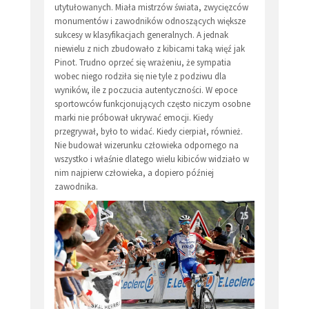
utytułowanych. Miała mistrzów świata, zwycięzców
monumentów i zawodników odnoszących większe
sukcesy w klasyfikacjach generalnych. A jednak
niewielu z nich zbudowało z kibicami taką więź jak
Pinot. Trudno oprzeć się wrażeniu, że sympatia
wobec niego rodziła się nie tyle z podziwu dla
wyników, ile z poczucia autentyczności. W epoce
sportowców funkcjonujących często niczym osobne
marki nie próbował ukrywać emocji. Kiedy
przegrywał, było to widać. Kiedy cierpiał, również.
Nie budował wizerunku człowieka odpornego na
wszystko i właśnie dlatego wielu kibiców widziało w
nim najpierw człowieka, a dopiero później
zawodnika.