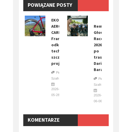
POWIĄZANE POSTY
EKOI
AEROLIGHT
Remo
CARBON.
Głowno
Francuzi
Race
odkryli
2026
techniczne
po
szczegóły
trasie
projektu
Dariusza
Baranowskiego
Piotr
Szafraniec
Piotr
Szafraniec
2026-
05-28
2026-
06-06
KOMENTARZE