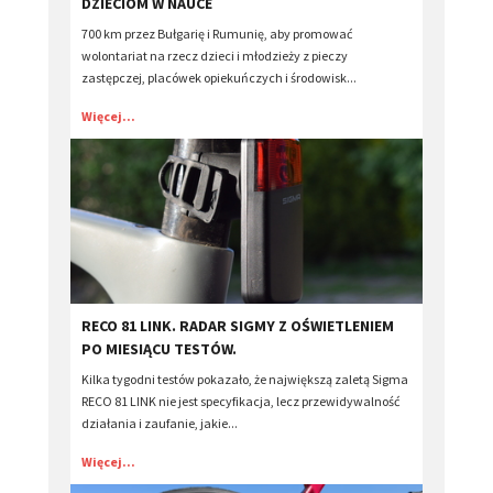
DZIECIOM W NAUCE
700 km przez Bułgarię i Rumunię, aby promować
wolontariat na rzecz dzieci i młodzieży z pieczy
zastępczej, placówek opiekuńczych i środowisk...
Więcej...
RECO 81 LINK. RADAR SIGMY Z OŚWIETLENIEM
PO MIESIĄCU TESTÓW.
Kilka tygodni testów pokazało, że największą zaletą Sigma
RECO 81 LINK nie jest specyfikacja, lecz przewidywalność
działania i zaufanie, jakie...
Więcej...