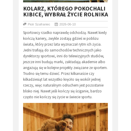
KOLARZ, KTÓREGO POKOCHALI
KIBICE, WYBRAŁ ŻYCIE ROLNIKA
Piotr Szafraniec
2026-06-10
Sportowcy rzadko naprawdę odchodzą. Nawet kiedy
kończą kariery, zwykle zostają gdzieś w pobliżu
świata, który przez lata wyznaczał rytm ich życia.
Jedni trafiają do samochodów technicznych jako
dyrektorzy sportowi, inni do telewizyjnych studiów,
jeszcze inni budują marki, zakładają akademie albo
angażują się w kolejne projekty związane ze sportem.
Trudno się temu dziwić. Przez kilkanaście czy
kilkadziesiąt lat wszystko kręciło się wokół jednej
rzeczy, więc naturalnym odruchem jest pozostanie
blisko niej. Nawet jeśli kończy się ściganie, bardzo
często nie kończy się życie w świecie sportu.