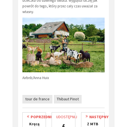
ucieczka od dawnego świata. Wygląda raczej jak
powrót do tego, który przez cały czas uważał za
własny.
Airbnb/Anna Huix
tour de france
Thibaut Pinot
POPRZEDNI
UDOSTĘPNIJ
NASTĘPNY
​Kręcą
Z MTB