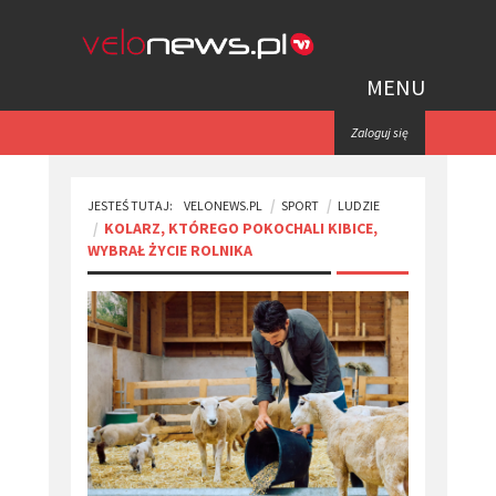
MENU
Zaloguj się
JESTEŚ TUTAJ:
VELONEWS.PL
SPORT
LUDZIE
KOLARZ, KTÓREGO POKOCHALI KIBICE,
WYBRAŁ ŻYCIE ROLNIKA