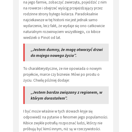
na jego farmie, zobaczyć zwierzęta, pojeździć z nim
na rowerze i obejrzeć wyścig przejeżdżający przez
rodzinne strony byłego kolarza. Paradoksalnie
najciekawsze w tej historii nie jest jednak samo
wydarzenie, lecz fakt, że wydaje się ono całkowicie
naturalnym rozwinięciem wszystkiego, co kibice
wiedzieli o Pinot od lat.
„Jestem dumny, że mogę otworzyć drzwi
do mojego nowego życia”.
To charakterystyczne, że nie opowiada o nowym
projekcie, marce czy biznesie. Mówi po prostu o
życiu. Chwilę później dodaje:
„Jestem bardzo związany z regionem, w
którym dorastałem”.
I być może właśnie w tych słowach kryje się
odpowiedź na pytanie o fenomen jego popularności.
Kibice zwykle potrafią rozpoznać ludzi, którzy nie
próbują być kimś innym, niż są w rzeczywistości.