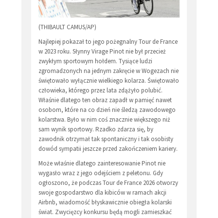
(THIBAULT CAMUS/AP)
Najlepiej pokazał to jego pożegnalny Tour de France
w 2023 roku. Słynny Virage Pinot nie był przecież
zwykłym sportowym hołdem. Tysiące ludzi
zgromadzonych na jednym zakręcie w Wogezach nie
świętowało wyłącznie wielkiego kolarza. Świętowało
człowieka, którego przez lata zdążyło polubić.
Właśnie dlatego ten obraz zapadł w pamięć nawet
osobom, które na co dzień nie śledzą zawodowego
kolarstwa. Było w nim coś znacznie większego niż
sam wynik sportowy. Rzadko zdarza się, by
zawodnik otrzymał tak spontaniczny i tak osobisty
dowód sympatii jeszcze przed zakończeniem kariery.
Może właśnie dlatego zainteresowanie Pinot nie
wygasło wraz z jego odejściem z peletonu. Gdy
ogłoszono, że podczas Tour de France 2026 otworzy
swoje gospodarstwo dla kibiców w ramach akcji
Airbnb, wiadomość błyskawicznie obiegła kolarski
świat. Zwycięzcy konkursu będą mogli zamieszkać