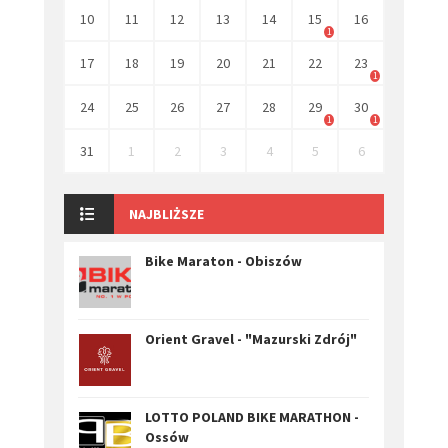
10
11
12
13
14
15
16
1
17
18
19
20
21
22
23
1
24
25
26
27
28
29
30
1
1
31
1
2
3
4
5
6
NAJBLIŻSZE
Bike Maraton - Obiszów
Orient Gravel - "Mazurski Zdrój"
LOTTO POLAND BIKE MARATHON -
Ossów