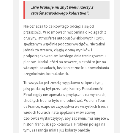
„Nie brakuje mi zbyt wielu rzeczy z
czasów zawodowego kolarstwa”.
Nie oznacza to całkowitego odcięcia się od
przeszłości. W rozmowach wspomina o kolegach z
drużyny, atmosferze autobusów ekipowych i życiu
spędzanym wspólnie podczas wyścigów. Nie tęskni
jednak za stresem, ciągłą oceną wyników i
podporządkowaniem każdego dnia treningowemu
planowi. Nadal jeździ na rowerze, ale robi to już na
własnych zasadach, bez konieczności udowadniania
czegokolwiek komukolwiek.
To wszystko jest zresztą wyjątkowo spójne z tym,
jaką postacią był przez całą karierę. Popularność
Pinot nigdy nie opierała się wyłącznie na wynikach,
choć tych trudno było mu odmówić. Podium Tour
de France, etapowe zwycięstwa we wszystkich trzech
wielkich tourach i lata spędzone w światowej
czołówce wystarczyłyby, aby zapewnić mu miejsce w
historii francuskiego kolarstwa. Problem polega na
tym, że Francja miała już kolarzy bardziej