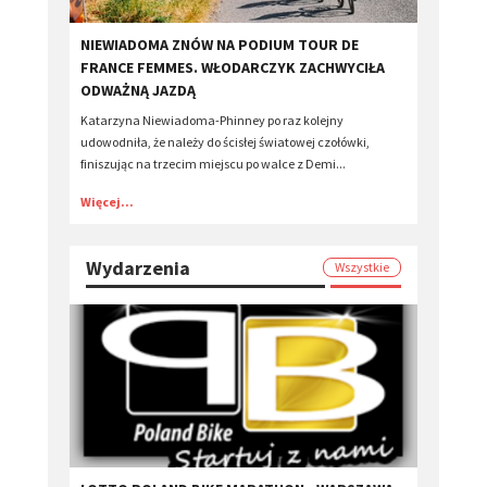
​NIEWIADOMA ZNÓW NA PODIUM TOUR DE
FRANCE FEMMES. WŁODARCZYK ZACHWYCIŁA
ODWAŻNĄ JAZDĄ
Katarzyna Niewiadoma-Phinney po raz kolejny
udowodniła, że należy do ścisłej światowej czołówki,
finiszując na trzecim miejscu po walce z Demi...
Więcej...
Wydarzenia
Wszystkie