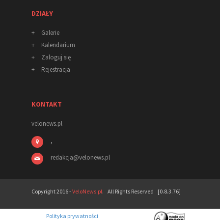
DZIAŁY
+
Galerie
+
Kalendarium
+
Zaloguj się
+
Rejestracja
KONTAKT
velonews.pl
,
redakcja
@
velonews
.pl
Copyright 2016 -
VeloNews.pl
. All Rights Reserved [0.8.3.76]
Polityka prywatności