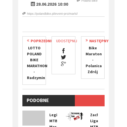
Poland Bike
28.06.2026 10:00
https://polandbike.pl/event-pro/marki/
POPRZEDNI
UDOSTĘPNIJ
NASTĘPNY
LOTTO
Bike
POLAND
Maraton
BIKE
-
MARATHON
Polanica
-
Zdrój
Radzymin
PODOBNE
WYDARZENIA
Legia
Zachodnia
MTB
Liga
Maraton
MTB