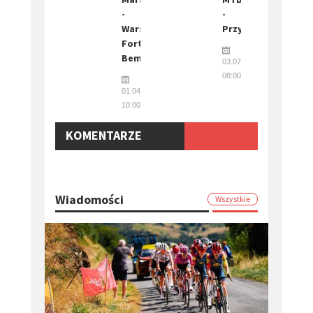
-
-
Warszawa
Przytoczna
Forty
Bema
03.07.2022
08:00
01.04.2017
10:00
KOMENTARZE
Wiadomości
Wszystkie