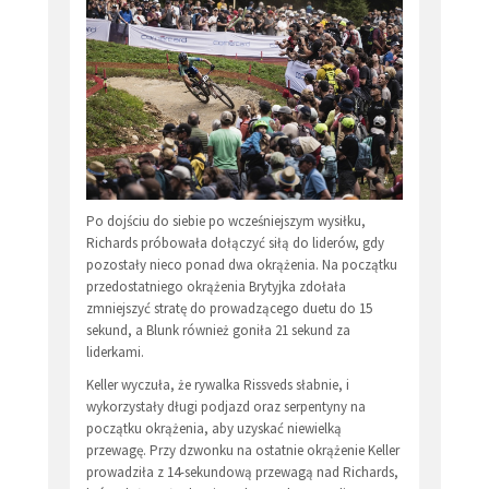
Po dojściu do siebie po wcześniejszym wysiłku,
Richards próbowała dołączyć siłą do liderów, gdy
pozostały nieco ponad dwa okrążenia. Na początku
przedostatniego okrążenia Brytyjka zdołała
zmniejszyć stratę do prowadzącego duetu do 15
sekund, a Blunk również goniła 21 sekund za
liderkami.
Keller wyczuła, że rywalka Rissveds słabnie, i
wykorzystały długi podjazd oraz serpentyny na
początku okrążenia, aby uzyskać niewielką
przewagę. Przy dzwonku na ostatnie okrążenie Keller
prowadziła z 14-sekundową przewagą nad Richards,