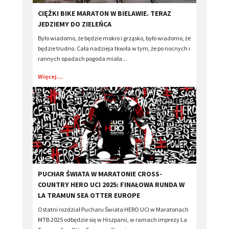
​CIĘŻKI BIKE MARATON W BIELAWIE. TERAZ
JEDZIEMY DO ZIELEŃCA
Było wiadomo, że będzie mokro i grząsko, było wiadomo, że
będzie trudno. Cała nadzieja tkwiła w tym, że po nocnych i
rannych opadach pogoda miała...
Więcej...
PUCHAR ŚWIATA W MARATONIE CROSS-
COUNTRY HERO UCI 2025: FINAŁOWA RUNDA W
LA TRAMUN SEA OTTER EUROPE
Ostatni rozdział Pucharu Świata HERO UCI w Maratonach
MTB 2025 odbędzie się w Hiszpanii, w ramach imprezy La