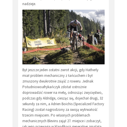
nadzieje.
Był jeszcze jeden ostatni zwrot akcji, gdy Hatherly
miał problem mechaniczny z łańcuchem i był
zmuszony dwukrotnie zsiąść z roweru. Jednak
Południowoafrykańczyk zdołał ostrożnie
doprowadzić rower na metę, odnosząc zwycięstwo,
podczas gdy Aldridge, ciesząc się, dojechał drugi, 32
sekundy za nim, a Adrien Boichis (Specialized Factory
Racing) został nagrodzony za swoją wytrwałość
trzecim miejscem. Po własnych problemach
mechanicznych Blevins zajął 27. miejsce i zobaczył,
jak jego przewaga w klasyfikacji generalnej zmalała