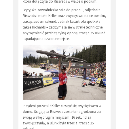
która dołączyła do Rissveds w walce o podium.
Brytyjska zawodniczka szła do przodu, odjechała
Rissveds i miała Keller oraz zwycięstwo na celowniku,
tracąc siedem sekund. Jednak katastrofa spotkała
także Richards – zatrzymała się w strefie technicznej,
aby wymienić przebitą tylną oponę, tracąc 25 sekund
i spadając na czwarte miejsce.
Incydent pozwolił Keller cieszyć się zwycięstwem w
domu. Ścigająca Rissveds została nagrodzona za
swoją walkę drugim miejscem, 16 sekund za
zwyciężczynią, a Blunk była trzecia, tracąc 25
sekund.