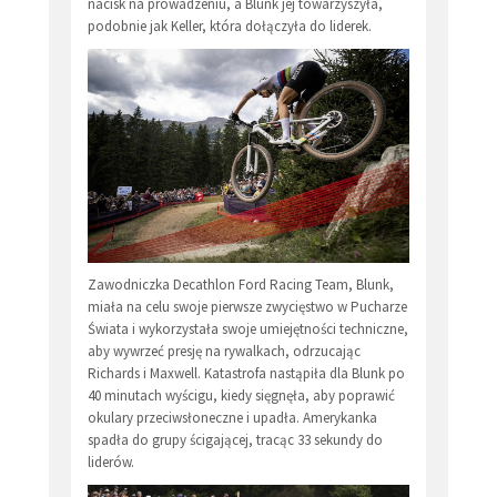
nacisk na prowadzeniu, a Blunk jej towarzyszyła,
podobnie jak Keller, która dołączyła do liderek.
Zawodniczka Decathlon Ford Racing Team, Blunk,
miała na celu swoje pierwsze zwycięstwo w Pucharze
Świata i wykorzystała swoje umiejętności techniczne,
aby wywrzeć presję na rywalkach, odrzucając
Richards i Maxwell. Katastrofa nastąpiła dla Blunk po
40 minutach wyścigu, kiedy sięgnęła, aby poprawić
okulary przeciwsłoneczne i upadła. Amerykanka
spadła do grupy ścigającej, tracąc 33 sekundy do
liderów.