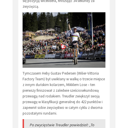
się pozycją wicelidera, finiszując 34 sekundy za
zwycięzcą.
Tymczasem Heby Gustav Pedersen (Wilier-Vittoria
Factory Team) był uwikłany w walkę o trzecie miejsce
z innym duńskim kolarzem, Mikklem Lose – ten
pierwszy finiszował z zaledwie sześciosekundową
przewagą nad rodakiem. Treudler zwiększył swoją
przewagę w klasyfikacji generalnej do 422 punktów i
zapewnił sobie zwycięstwo w całym cyklu z dwoma
pozostałymi rundami.
Po zwycięstwie Treudler powiedział: „To