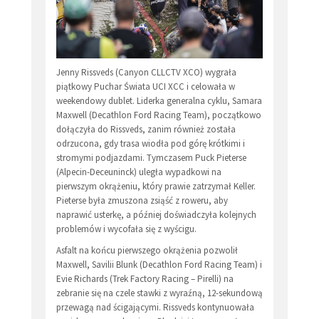
Jenny Rissveds (Canyon CLLCTV XCO) wygrała
piątkowy Puchar Świata UCI XCC i celowała w
weekendowy dublet. Liderka generalna cyklu, Samara
Maxwell (Decathlon Ford Racing Team), początkowo
dołączyła do Rissveds, zanim również została
odrzucona, gdy trasa wiodła pod górę krótkimi i
stromymi podjazdami. Tymczasem Puck Pieterse
(Alpecin-Deceuninck) uległa wypadkowi na
pierwszym okrążeniu, który prawie zatrzymał Keller.
Pieterse była zmuszona zsiąść z roweru, aby
naprawić usterkę, a później doświadczyła kolejnych
problemów i wycofała się z wyścigu.
Asfalt na końcu pierwszego okrążenia pozwolił
Maxwell, Savilii Blunk (Decathlon Ford Racing Team) i
Evie Richards (Trek Factory Racing – Pirelli) na
zebranie się na czele stawki z wyraźną, 12-sekundową
przewagą nad ścigającymi. Rissveds kontynuowała