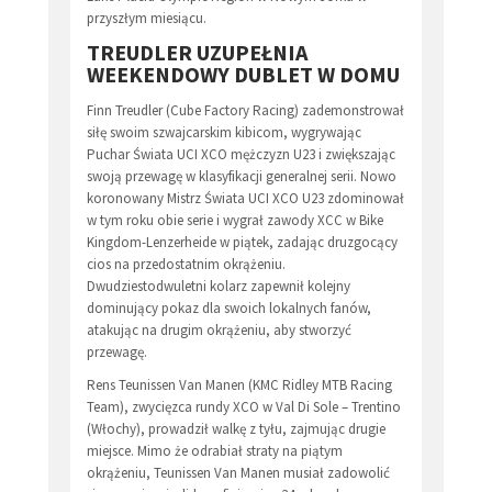
przyszłym miesiącu.
TREUDLER UZUPEŁNIA
WEEKENDOWY DUBLET W DOMU
Finn Treudler (Cube Factory Racing) zademonstrował
siłę swoim szwajcarskim kibicom, wygrywając
Puchar Świata UCI XCO mężczyzn U23 i zwiększając
swoją przewagę w klasyfikacji generalnej serii. Nowo
koronowany Mistrz Świata UCI XCO U23 zdominował
w tym roku obie serie i wygrał zawody XCC w Bike
Kingdom-Lenzerheide w piątek, zadając druzgocący
cios na przedostatnim okrążeniu.
Dwudziestodwuletni kolarz zapewnił kolejny
dominujący pokaz dla swoich lokalnych fanów,
atakując na drugim okrążeniu, aby stworzyć
przewagę.
Rens Teunissen Van Manen (KMC Ridley MTB Racing
Team), zwycięzca rundy XCO w Val Di Sole – Trentino
(Włochy), prowadził walkę z tyłu, zajmując drugie
miejsce. Mimo że odrabiał straty na piątym
okrążeniu, Teunissen Van Manen musiał zadowolić