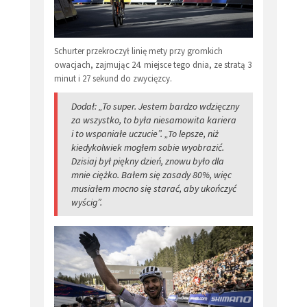
Schurter przekroczył linię mety przy gromkich
owacjach, zajmując 24. miejsce tego dnia, ze stratą 3
minut i 27 sekund do zwycięzcy.
Dodał: „To super. Jestem bardzo wdzięczny
za wszystko, to była niesamowita kariera
i to wspaniałe uczucie”. „To lepsze, niż
kiedykolwiek mogłem sobie wyobrazić.
Dzisiaj był piękny dzień, znowu było dla
mnie ciężko. Bałem się zasady 80%, więc
musiałem mocno się starać, aby ukończyć
wyścig”.