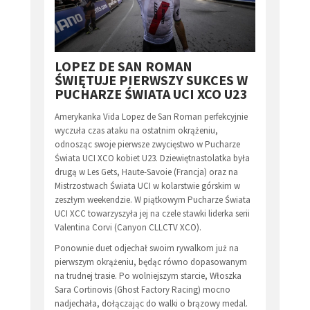
LOPEZ DE SAN ROMAN
ŚWIĘTUJE PIERWSZY SUKCES W
PUCHARZE ŚWIATA UCI XCO U23
Amerykanka Vida Lopez de San Roman perfekcyjnie
wyczuła czas ataku na ostatnim okrążeniu,
odnosząc swoje pierwsze zwycięstwo w Pucharze
Świata UCI XCO kobiet U23. Dziewiętnastolatka była
drugą w Les Gets, Haute-Savoie (Francja) oraz na
Mistrzostwach Świata UCI w kolarstwie górskim w
zeszłym weekendzie. W piątkowym Pucharze Świata
UCI XCC towarzyszyła jej na czele stawki liderka serii
Valentina Corvi (Canyon CLLCTV XCO).
Ponownie duet odjechał swoim rywalkom już na
pierwszym okrążeniu, będąc równo dopasowanym
na trudnej trasie. Po wolniejszym starcie, Włoszka
Sara Cortinovis (Ghost Factory Racing) mocno
nadjechała, dołączając do walki o brązowy medal.