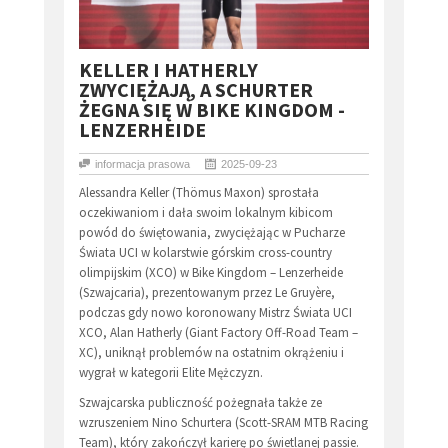
KELLER I HATHERLY
ZWYCIĘŻAJĄ, A SCHURTER
ŻEGNA SIĘ W BIKE KINGDOM -
LENZERHEIDE
informacja prasowa
2025-09-23
Alessandra Keller (Thömus Maxon) sprostała
oczekiwaniom i dała swoim lokalnym kibicom
powód do świętowania, zwyciężając w Pucharze
Świata UCI w kolarstwie górskim cross-country
olimpijskim (XCO) w Bike Kingdom – Lenzerheide
(Szwajcaria), prezentowanym przez Le Gruyère,
podczas gdy nowo koronowany Mistrz Świata UCI
XCO, Alan Hatherly (Giant Factory Off-Road Team –
XC), uniknął problemów na ostatnim okrążeniu i
wygrał w kategorii Elite Mężczyzn.
Szwajcarska publiczność pożegnała także ze
wzruszeniem Nino Schurtera (Scott-SRAM MTB Racing
Team), który zakończył karierę po świetlanej passie.