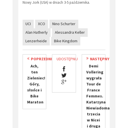
Nowy Jork (USA) w dniach 3-5 października.
UCI
XCO
Nino Schurter
Alan Hatherly
Alessandra Keller
Lenzerheide
Bike Kingdom
POPRZEDNI
UDOSTĘPNIJ
NASTĘPNY
​Ach,
Demi
ten
Vollering
Zieleniec!
wygrała
Góry,
Tour de
słońce i
France
Bike
Femmes.
Maraton
Katarzyna
Niewiadoma
trzecia
w Nicei
i druga