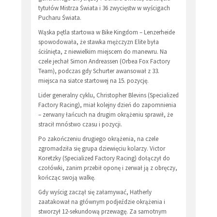
tytułów Mistrza Świata i 36 zwycięstw w wyścigach
Pucharu Świata.
Wąska pętla startowa w Bike Kingdom – Lenzerheide
spowodowała, że stawka mężczyzn Elite była
ściśnięta, z niewielkim miejscem do manewru. Na
czele jechał Simon Andreassen (Orbea Fox Factory
Team), podczas gdy Schurter awansował z 33.
miejsca na siatce startowej na 15. pozycję.
Lider generalny cyklu, Christopher Blevins (Specialized
Factory Racing), miał kolejny dzień do zapomnienia
– zerwany łańcuch na drugim okrążeniu sprawił, że
stracił mnóstwo czasu i pozycji.
Po zakończeniu drugiego okrążenia, na czele
zgromadziła się grupa dziewięciu kolarzy. Victor
Koretzky (Specialized Factory Racing) dołączył do
czołówki, zanim przebił oponę i zerwał ją z obręczy,
kończąc swoją walkę.
Gdy wyścig zaczął się załamywać, Hatherly
zaatakował na głównym podjeździe okrążenia i
stworzył 12-sekundową przewagę. Za samotnym