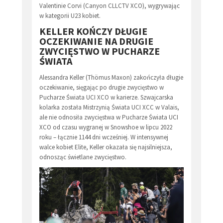
Valentinie Corvi (Canyon CLLCTV XCO), wygrywając
w kategorii U23 kobiet.
KELLER KOŃCZY DŁUGIE
OCZEKIWANIE NA DRUGIE
ZWYCIĘSTWO W PUCHARZE
ŚWIATA
Alessandra Keller (Thömus Maxon) zakończyła długie
oczekiwanie, sięgając po drugie zwycięstwo w
Pucharze Świata UCI XCO w karierze. Szwajcarska
kolarka została Mistrzynią Świata UCI XCC w Valais,
ale nie odnosiła zwycięstwa w Pucharze Świata UCI
XCO od czasu wygranej w Snowshoe w lipcu 2022
roku – łącznie 1144 dni wcześniej. W intensywnej
walce kobiet Elite, Keller okazała się najsilniejsza,
odnosząc świetlane zwycięstwo.