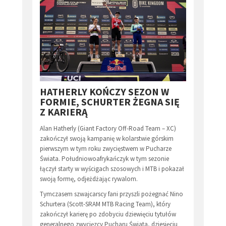
HATHERLY KOŃCZY SEZON W
FORMIE, SCHURTER ŻEGNA SIĘ
Z KARIERĄ
Alan Hatherly (Giant Factory Off-Road Team – XC)
zakończył swoją kampanię w kolarstwie górskim
pierwszym w tym roku zwycięstwem w Pucharze
Świata. Południowoafrykańczyk w tym sezonie
łączył starty w wyścigach szosowych i MTB i pokazał
swoją formę, odjeżdżając rywalom.
Tymczasem szwajcarscy fani przyszli pożegnać Nino
Schurtera (Scott-SRAM MTB Racing Team), który
zakończył karierę po zdobyciu dziewięciu tytułów
generalnego zwycięzcy Pucharu Świata, dziesięciu