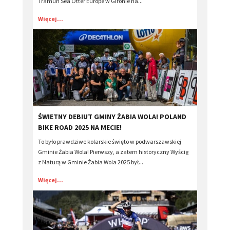
Tramun Sea Otter Europe w Gironie na...
Więcej...
​ŚWIETNY DEBIUT GMINY ŻABIA WOLA! POLAND
BIKE ROAD 2025 NA MECIE!
To było prawdziwe kolarskie święto w podwarszawskiej
Gminie Żabia Wola! Pierwszy, a zatem historyczny Wyścig
z Naturą w Gminie Żabia Wola 2025 był...
Więcej...