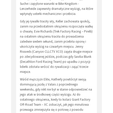
Suche i zapylone warunki w Bike Kingdom -
Lenzerheide zapewniły dramatyczne wyścigi, na które
wpłynęły usterki mechaniczne i przebicia.
Gdy jej rywalki traciły siły, Keller zachowała spokój,
zanim na przedostatnim okrążeniu rozpoczęła walkę
o chwałę. Evie Richards (Trek Factory Racing – Pirelli)
na ostatnim okrążeniu traciła do prowadzenia
zaledwie siedem sekund, zanim przebiła oponę i
ukończyła wyścig na czwartym miejscu. Jenny
Rissveds (Canyon CLLCTV XCO) zajęła drugie miejsce
po zdecydowanej jeździe, podczas gdy Savilia Blunk
(Decathlon Ford Racing Team) po upadku z pozycji
liderki zdołała wrócić do rywalizacji i zająć trzecie
miejsce.
Wśród mężczyzn Elite, Hatherly powtórzył swoją
dominującą jazdę z Valais z poprzedniego
weekendu, gdy nikt nie był w stanie odpowiedzieć na
jego atak w środkowej części wyścigu. Aż do
ostatniego okrążenia, kiedy to kolarz Giant Factory
Off-Road Team – XC zobaczył, jak jego minutowa
przewaga zmniejszyła się o połowę z powodu