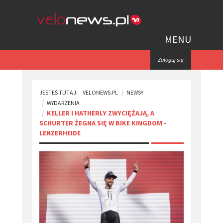
MENU
Zaloguj się
JESTEŚ TUTAJ:
VELONEWS.PL
NEWSY
WYDARZENIA
KELLER I HATHERLY ZWYCIĘŻAJĄ, A
SCHURTER ŻEGNA SIĘ W BIKE KINGDOM -
LENZERHEIDE