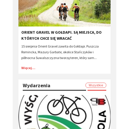
ORIENT GRAVEL W GOŁDAPI. SĄ MIEJSCA, DO
KTÓRYCH CHCE SIĘ WRACAĆ
15 sierpnia Orient Gravel zawita do Gołdapi. Puszcza
Romincka, Mazury Garbate, okolice Stańczyków i
północna Suwalszczyzna tworzą teren, który sam...
Więcej...
Wydarzenia
Wszystkie