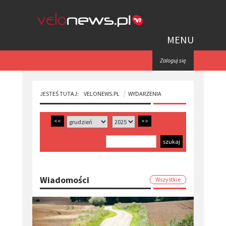
MENU
Zaloguj się
JESTEŚ TUTAJ:
VELONEWS.PL
WYDARZENIA
<<
>>
Wiadomości
Wszystkie