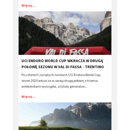
Więcej...
​UCI ENDURO WORLD CUP WKRACZA W DRUGĄ
POŁOWĘ SEZONU W VAL DI FASSA - TRENTINO
Po czterech zaciętych rundach UCI Enduro World Cup,
sezon 2025 wkracza w swoją drugą połowę z trzema
weekendami wyścigów, a tytuły generalne...
Więcej...