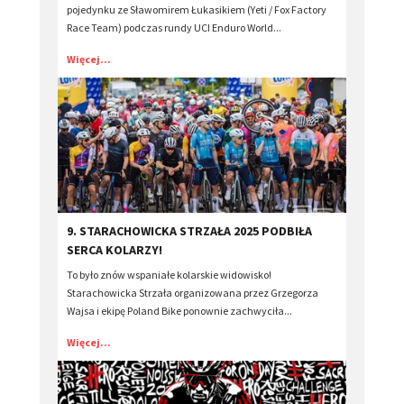
pojedynku ze Sławomirem Łukasikiem (Yeti / Fox Factory
Race Team) podczas rundy UCI Enduro World...
Więcej...
​9. STARACHOWICKA STRZAŁA 2025 PODBIŁA
SERCA KOLARZY!
To było znów wspaniałe kolarskie widowisko!
Starachowicka Strzała organizowana przez Grzegorza
Wajsa i ekipę Poland Bike ponownie zachwyciła...
Więcej...