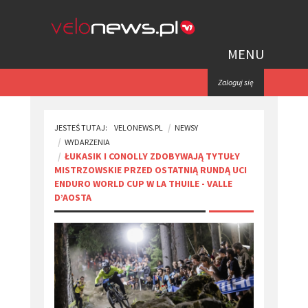
MENU
Zaloguj się
JESTEŚ TUTAJ:
VELONEWS.PL
NEWSY
WYDARZENIA
ŁUKASIK I CONOLLY ZDOBYWAJĄ TYTUŁY
MISTRZOWSKIE PRZED OSTATNIĄ RUNDĄ UCI
ENDURO WORLD CUP W LA THUILE - VALLE
D’AOSTA