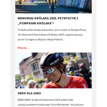
​MEMORIAŁ KRÓLAKA 2025. PETRYSZYN Z
„POMPKAMI KRÓLAKA”!
To było znów święto kolarskie, tym razem w Święto Pracy.
16. Memoriał Stanisława Królaka 2025, organizowany
przez Grzegorza Wajsa i ekipę Poland...
Więcej...
​HERO DLA GINO
BMW HERO Südtirol Dolomites 2024 odda hołd
szwajcarskiemu kolarzowi Gino Mäderowi. Inicjatywa