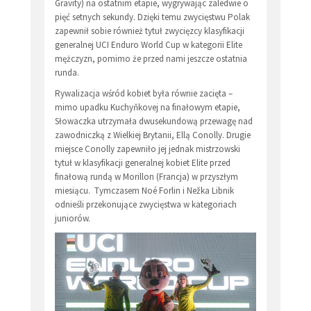
Gravity) na ostatnim etapie, wygrywając zaledwie o
pięć setnych sekundy. Dzięki temu zwycięstwu Polak
zapewnił sobie również tytuł zwycięzcy klasyfikacji
generalnej UCI Enduro World Cup w kategorii Elite
mężczyzn, pomimo że przed nami jeszcze ostatnia
runda.
Rywalizacja wśród kobiet była równie zacięta –
mimo upadku Kuchyňkovej na finałowym etapie,
Słowaczka utrzymała dwusekundową przewagę nad
zawodniczką z Wielkiej Brytanii, Ellą Conolly. Drugie
miejsce Conolly zapewniło jej jednak mistrzowski
tytuł w klasyfikacji generalnej kobiet Elite przed
finałową rundą w Morillon (Francja) w przyszłym
miesiącu. Tymczasem Noé Forlin i Nežka Libnik
odnieśli przekonujące zwycięstwa w kategoriach
juniorów.