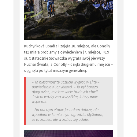
Kuchyňková upadła i zajęła 10. miejsce, ale Conolly
też miała problemy z oświetleniem (7. miejsce, +0.9
s). Ostatecznie Słowaczka wygrała swój pierwszy
Puchar Świata, a Conolly – dzięki drugiemu miejscu –
sięgnęła po tytuł mistrzyni generalnej.
– To niesamowite uczucie wygrać w Elite –
powiedziała Kuchyňková. – To był bardzo
długi dzień, miałam wiele trudnych chwil.
Jestem wdzięczna wszystkim, którzy mnie
wspierali.
– Na nocnym etapie jechałam dobrze, ale
wpadłam w kamiennym ogrodzie. Myślałam,
że to koniec, ale w końcu się udało.