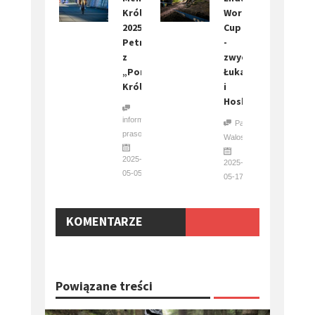
Królaka
World
2025.
Cup
Petryszyn
-
z
zwycięstwo
„Pompkami
Łukasika
Królaka”!
i
Hoskins
informacja
Paweł
prasowa
Waloszczyk
2025-
2025-
05-05
05-17
KOMENTARZE
Powiązane treści