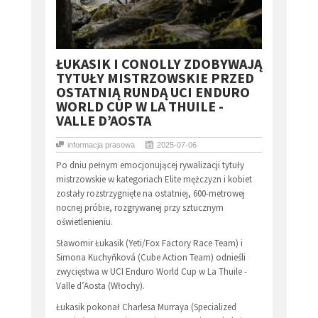
ŁUKASIK I CONOLLY ZDOBYWAJĄ
TYTUŁY MISTRZOWSKIE PRZED
OSTATNIĄ RUNDĄ UCI ENDURO
WORLD CUP W LA THUILE -
VALLE D’AOSTA
informacja prasowa
2025-07-06
Po dniu pełnym emocjonującej rywalizacji tytuły
mistrzowskie w kategoriach Elite mężczyzn i kobiet
zostały rozstrzygnięte na ostatniej, 600-metrowej
nocnej próbie, rozgrywanej przy sztucznym
oświetlenieniu.
Sławomir Łukasik (Yeti/Fox Factory Race Team) i
Simona Kuchyňková (Cube Action Team) odnieśli
zwycięstwa w UCI Enduro World Cup w La Thuile -
Valle d’Aosta (Włochy).
Łukasik pokonał Charlesa Murraya (Specialized