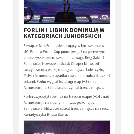
FORLIN I LIBNIK DOMINUJĄ W
KATEGORIACH JUNIORSKICH
Szwajcar Noé Forlin, debiutujący w tym sezonie w
UCI Enduro World Cup juniorów, już na pierwszym
etapie zyskał osiem sekund przewagi. Belg Gabriel
Sainthuile i Nowozelandczyk Cooper Millwood
toczyli zaciętą walkę o drugie miejsce. Lider cyklu,
Melvin Almueis, po upadku i awarii hamulca stracił 46
sekund. Forlin wygrał też drugi etap (+3 s nad
Almueisem), a Sainthuile utrzymał trzecie miejsce.
Forlin zwyciężył również na trzecim etapie (+14 s nad
Almueisem) i na nocnym finiszu, pokonując
Sainthuile’a. Millwood stracił trzecie miejsce na rzecz
Kanadyjczyka Rhysa Blaira.