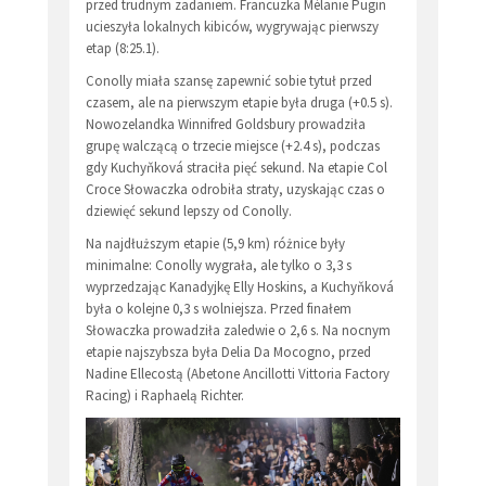
przed trudnym zadaniem. Francuzka Mélanie Pugin
ucieszyła lokalnych kibiców, wygrywając pierwszy
etap (8:25.1).
Conolly miała szansę zapewnić sobie tytuł przed
czasem, ale na pierwszym etapie była druga (+0.5 s).
Nowozelandka Winnifred Goldsbury prowadziła
grupę walczącą o trzecie miejsce (+2.4 s), podczas
gdy Kuchyňková straciła pięć sekund. Na etapie Col
Croce Słowaczka odrobiła straty, uzyskając czas o
dziewięć sekund lepszy od Conolly.
Na najdłuższym etapie (5,9 km) różnice były
minimalne: Conolly wygrała, ale tylko o 3,3 s
wyprzedzając Kanadyjkę Elly Hoskins, a Kuchyňková
była o kolejne 0,3 s wolniejsza. Przed finałem
Słowaczka prowadziła zaledwie o 2,6 s. Na nocnym
etapie najszybsza była Delia Da Mocogno, przed
Nadine Ellecostą (Abetone Ancillotti Vittoria Factory
Racing) i Raphaelą Richter.