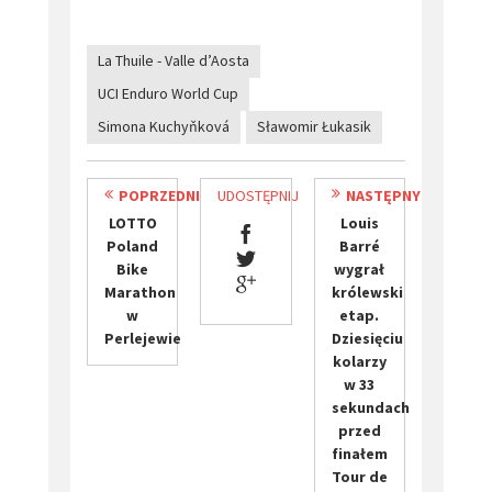
La Thuile - Valle d’Aosta
UCI Enduro World Cup
Simona Kuchyňková
Sławomir Łukasik
POPRZEDNI
UDOSTĘPNIJ
NASTĘPNY
​LOTTO
Louis
Poland
Barré
Bike
wygrał
Marathon
królewski
w
etap.
Perlejewie
Dziesięciu
kolarzy
w 33
sekundach
przed
finałem
Tour de