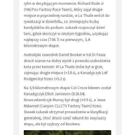
rytm w decydującym momencie. Richard Rude Jr
(Yeti/Fox Factory Race Team), który zajął drugie
miejsce w poprzedniej rundzie, w La Thuile wrócił do
rywalizacji w downhillu, co zmniejszyło liczbę
kandydatów do podium. Łukasik rozpoczął dzień
tam, gdzie skończył w zeszłym tygodniu, uzyskując
najlepszy czas (7:06.7) na pierwszym, 3,4-
kilometrowym etapie.
Australijski zawodnik Daniel Booker w Val Di Fassa
stracił szanse na dobry wynik z powodu uszkodzenia
koła przez kamień. W La Thuile znów był w grze,
zajmując drugie miejsce (+3.8 s), a Kanadyjczyk Lief
Rodgers był trzeci (+5.2 s).
Na 3,9-kilometrowym etapie Col Croce liderem został
Kanadyjczyk Elliot Jamieson (8:26.04).
Nowozelandczyk Murray był drugi (+0.9 s), a Jesse
Melamed (Canyon CLLCTV Factory Team) trzeci.
Sławek Łukasik utrzymał prowadzenie w klasyfikacji
generalnej, choć stracił sześć sekund do zwycięzcy
etapu, ale był szybszy od Bookera.