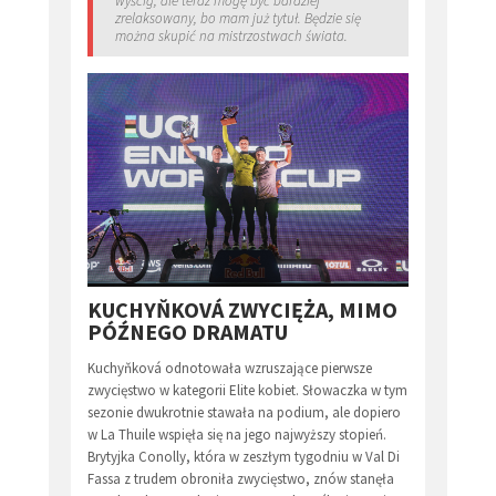
wyścig, ale teraz mogę być bardziej
zrelaksowany, bo mam już tytuł. Będzie się
można skupić na mistrzostwach świata.
KUCHYŇKOVÁ ZWYCIĘŻA, MIMO
PÓŹNEGO DRAMATU
Kuchyňková odnotowała wzruszające pierwsze
zwycięstwo w kategorii Elite kobiet. Słowaczka w tym
sezonie dwukrotnie stawała na podium, ale dopiero
w La Thuile wspięła się na jego najwyższy stopień.
Brytyjka Conolly, która w zeszłym tygodniu w Val Di
Fassa z trudem obroniła zwycięstwo, znów stanęła