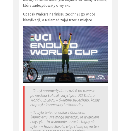
które zadecydowały o wyniku.
Upadek Walkera na finiszu zepchnął go w dół
klasyfikacji, a Melamed zajął trzecie miejsce.
– To był naprawdę dobry dzień na rowerze –
powiedział Łukasik, zwycięzca UCI Enduro
World Cup 2025. – Świetnie się jechało, każdy
etap był niesamowity i różnorodny.
– To była świetna walka z Charlesem
(Murrayem). Nie mogę uwierzyć, że wygrałem
cały cykl – to wspaniałe uczucie. Nigdy nie
byłem w Haute-Savoie, więc cieszę się na ten