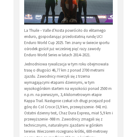
La Thuile – Valle d’Aosta powróciło do elitarnego
enduro, gospodarując przedostatnią rundę UCI
Enduro World Cup 2025. Ten znany w świecie sportu
ośrodek gościł już wcześniej pięć razy zawody
Enduro World Series w latach 2014–2021.
Jednodniowa rywalizacja w tym roku obejmowała
trasę o długości 46,77 km z ponad 2700 metrami
zjazdu. Zawodnicy mierzyli się z trzema
wymagającymi etapami dziennymi, w tym
wysokogórskim startem na wysokości ponad 2500 m
n.p.m. na pierwszym, 3,4-kilometrowym etapie
Kappa Trail. Następnie czekał ich długi przejazd pod
górę do Col Croce (3,9 km, przewyższenie -941 m).
Ostatni dzienny test, Chaz Dura Express, miał 5,9 km i
przewyższenie -988 m. Zawodnicy zmagali się z
technicznymi, naturalnymi zjazdami w górskim
terenie. Wieczorem rozegrano krótki, 600-metrowy