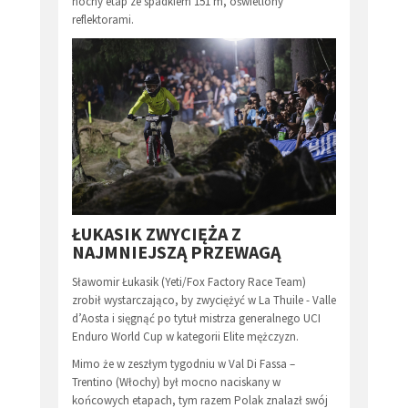
nocny etap ze spadkiem 151 m, oświetlony
reflektorami.
ŁUKASIK ZWYCIĘŻA Z
NAJMNIEJSZĄ PRZEWAGĄ
Sławomir Łukasik (Yeti/Fox Factory Race Team)
zrobił wystarczająco, by zwyciężyć w La Thuile - Valle
d’Aosta i sięgnąć po tytuł mistrza generalnego UCI
Enduro World Cup w kategorii Elite mężczyzn.
Mimo że w zeszłym tygodniu w Val Di Fassa –
Trentino (Włochy) był mocno naciskany w
końcowych etapach, tym razem Polak znalazł swój