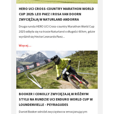
HERO UCI CROSS-COUNTRY MARATHON WORLD
CUP 2025: LEO PAEZ I ROSA VAN DOORN
ZWYCIĘŻAJĄ W NATURLAND ANDORRA
Druga runda HERO UCI Cross-country Marathon World Cup
2025 odbyła się na trasie Naturland o długości 60 km, gdzie
wyróżnił się Hector Leonardo Paez...
Więcej...
​BOOKER I CONOLLY ZWYCIĘZAJĄ W RÓŻNYM
STYLU NA RUNDZIE UCI ENDURO WORLD CUP W
LOUNDENVIELLE - PEYRAGUDES
Daniel Booker odniósł zwycięstwo w emocjonującym