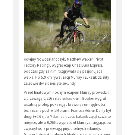
Kolejny Nowozelandczyk, Matthew Walker (Pivot
Factory Racing), wygrał etap Chaz Dura Express,
podczas gdy za nim rozgrywała się pasjonująca
walka. Po 5,9 km rywalizacji Murray i Łukasik dzieliły
zaledwie dwie dziesiąte sekundy.
Przed finałowym nocnym etapem Murray prowadził
z przewagą 0,216 s nad Łukasikiem. Booker wygrał
ostatnią próbę, pokazując brawurę i umiejętności
techniczne pod reflektorami. Francuz Adrien Dailly był
drugi (+0.6 s), a Melamed trzeci. Łukasik zajął czwarte
miejsce, ale o 0,266 s wyprzedził Murraya, sięgając po
zwycięstwo z przewagą pięciu setnych sekundy.
Murray żałował drobnych błędów na nocnym etapie,