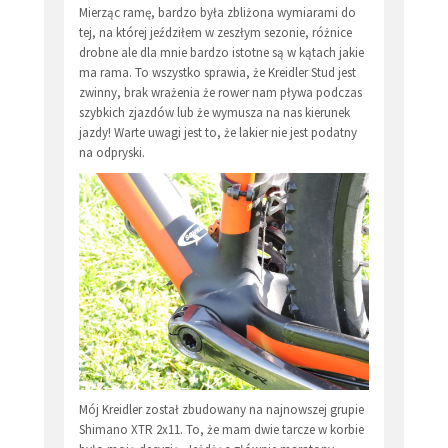
Mierząc ramę, bardzo była zbliżona wymiarami do
tej, na której jeździłem w zeszłym sezonie, różnice
drobne ale dla mnie bardzo istotne są w kątach jakie
ma rama. To wszystko sprawia, że Kreidler Stud jest
zwinny, brak wrażenia że rower nam pływa podczas
szybkich zjazdów lub że wymusza na nas kierunek
jazdy! Warte uwagi jest to, że lakier nie jest podatny
na odpryski.
Mój Kreidler został zbudowany na najnowszej grupie
Shimano XTR 2x11. To, że mam dwie tarcze w korbie