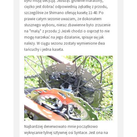
było moją decyzją. Jeżdżąc głównie maratony,
ciężko jest dobrać odpowiednią zębatkę z przodu,
szczególnie że Shimano oferuję kasetę 11-40. Po
prawie całym sezonie uważam, że dokonałem
słusznego wyboru, nieraz zbawienne było zrzucenie
na "małą" z przodu ;) Jeżeli chodzi o osprzęt to nie
mogę narzekać na jego działanie, spisuje się jak
należy. W ciągu sezonu zostały wymienione dwa
łańcuchy i jedna kaseta.
Najbardziej denerwowało mnie początkowo
wykręcanie tylnej sztywnej osi Syntace. Jest ona na