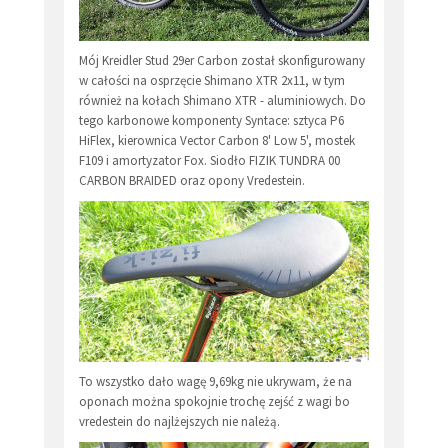
Mój Kreidler Stud 29er Carbon został skonfigurowany
w całości na osprzęcie Shimano XTR 2x11, w tym
również na kołach Shimano XTR - aluminiowych. Do
tego karbonowe komponenty Syntace: sztyca P6
HiFlex, kierownica Vector Carbon 8' Low 5', mostek
F109 i amortyzator Fox. Siodło FIZIK TUNDRA 00
CARBON BRAIDED oraz opony Vredestein.
To wszystko dało wagę 9,69kg nie ukrywam, że na
oponach można spokojnie trochę zejść z wagi bo
vredestein do najlżejszych nie należą.