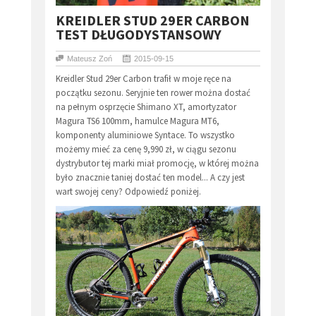
KREIDLER STUD 29ER CARBON
TEST DŁUGODYSTANSOWY
Mateusz Zoń
2015-09-15
Kreidler Stud 29er Carbon trafił w moje ręce na
początku sezonu. Seryjnie ten rower można dostać
na pełnym osprzęcie Shimano XT, amortyzator
Magura TS6 100mm, hamulce Magura MT6,
komponenty aluminiowe Syntace. To wszystko
możemy mieć za cenę 9,990 zł, w ciągu sezonu
dystrybutor tej marki miał promocję, w której można
było znacznie taniej dostać ten model... A czy jest
wart swojej ceny? Odpowiedź poniżej.