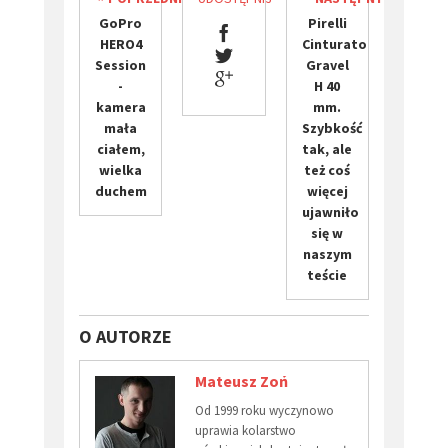
GoPro
​Pirelli
HERO4
Cinturato
Session
Gravel
-
H 40
kamera
mm.
mała
Szybkość
ciałem,
tak, ale
wielka
też coś
duchem
więcej
ujawniło
się w
naszym
teście
O AUTORZE
Mateusz Zoń
Od 1999 roku wyczynowo
uprawia kolarstwo