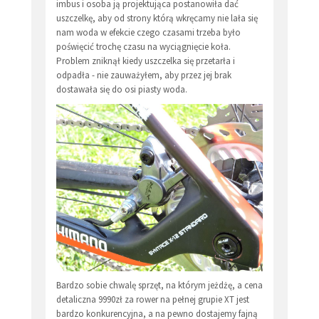
imbus i osoba ją projektująca postanowiła dać
uszczelkę, aby od strony którą wkręcamy nie lała się
nam woda w efekcie czego czasami trzeba było
poświęcić trochę czasu na wyciągnięcie koła.
Problem zniknął kiedy uszczelka się przetarła i
odpadła - nie zauważyłem, aby przez jej brak
dostawała się do osi piasty woda.
Bardzo sobie chwalę sprzęt, na którym jeżdżę, a cena
detaliczna 9990zł za rower na pełnej grupie XT jest
bardzo konkurencyjna, a na pewno dostajemy fajną