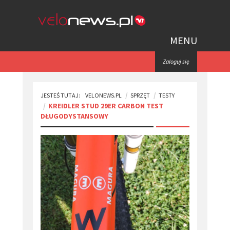
MENU
Zaloguj się
JESTEŚ TUTAJ:
VELONEWS.PL
SPRZĘT
TESTY
KREIDLER STUD 29ER CARBON TEST
DŁUGODYSTANSOWY