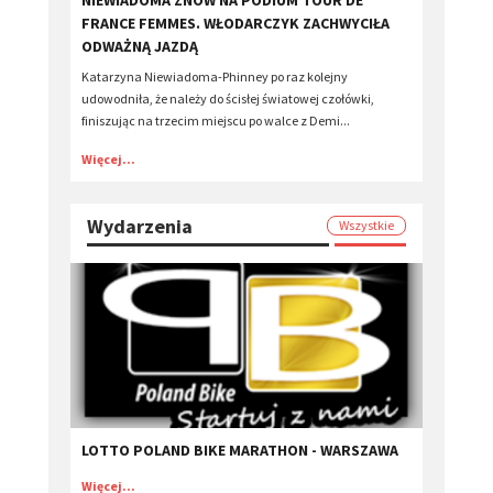
​NIEWIADOMA ZNÓW NA PODIUM TOUR DE
FRANCE FEMMES. WŁODARCZYK ZACHWYCIŁA
ODWAŻNĄ JAZDĄ
Katarzyna Niewiadoma-Phinney po raz kolejny
udowodniła, że należy do ścisłej światowej czołówki,
finiszując na trzecim miejscu po walce z Demi...
Więcej...
Wydarzenia
Wszystkie
LOTTO POLAND BIKE MARATHON - WARSZAWA
Więcej...