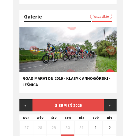
Galerie
Wszystkie
ROAD MARATON 2019 - KLASYK ANNOGÓRSKI -
LEŚNICA
«
SIERPIEŃ 2026
»
pon
wto
śro
czw
pia
sob
nie
27
28
29
30
31
1
2