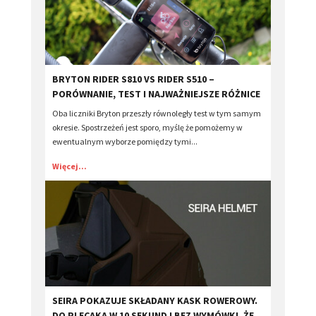
BRYTON RIDER S810 VS RIDER S510 –
PORÓWNANIE, TEST I NAJWAŻNIEJSZE RÓŻNICE
Oba liczniki Bryton przeszły równoległy test w tym samym
okresie. Spostrzeżeń jest sporo, myślę że pomożemy w
ewentualnym wyborze pomiędzy tymi...
Więcej...
​SEIRA POKAZUJE SKŁADANY KASK ROWEROWY.
DO PLECAKA W 10 SEKUND I BEZ WYMÓWKI, ŻE