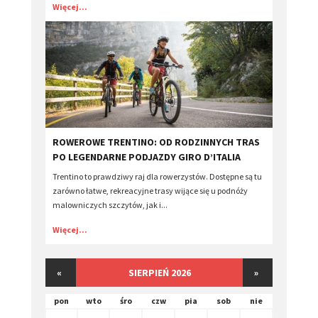
Więcej...
​ROWEROWE TRENTINO: OD RODZINNYCH TRAS
PO LEGENDARNE PODJAZDY GIRO D’ITALIA
Trentino to prawdziwy raj dla rowerzystów. Dostępne są tu
zarówno łatwe, rekreacyjne trasy wijące się u podnóży
malowniczych szczytów, jak i...
Więcej...
«
SIERPIEŃ 2026
»
pon
wto
śro
czw
pia
sob
nie