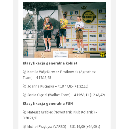
Klasyfikacja generalna kobiet
🥇 Kamila Wójcikiewicz-Płotkowiak (Agrochest
Team) – 4:17:15,68
🥈 Joanna Kucińska – 4:18:47,85 (+1:32,16)
🥉 Sonia Cięciel (Walbet Team) – 4:19:59,11 (+2:43,42)
Klasyfikacja generalna FUN
🥇 Mateusz Grabiec (Nowotarski Klub Kolarski) –
3:50:21,91
🥈 Michał Przybysz (VARSO) – 3:51:16,00 (+54,09 s)