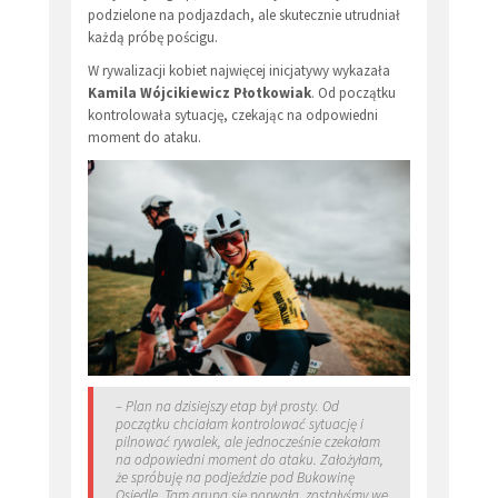
podzielone na podjazdach, ale skutecznie utrudniał
każdą próbę pościgu.
W rywalizacji kobiet najwięcej inicjatywy wykazała
Kamila Wójcikiewicz Płotkowiak
. Od początku
kontrolowała sytuację, czekając na odpowiedni
moment do ataku.
– Plan na dzisiejszy etap był prosty. Od
początku chciałam kontrolować sytuację i
pilnować rywalek, ale jednocześnie czekałam
na odpowiedni moment do ataku. Założyłam,
że spróbuję na podjeździe pod Bukowinę
Osiedle. Tam grupa się porwała, zostałyśmy we