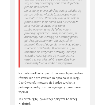
trzy, później dziewczyny ponownie dojechały i
jechało nas siedem.
Do ostatniej premii górskiej wyścig układał się
bardzo dobrze. Właśnie tam zdecydowałam
się zaatakować. Przez cały wyścig musiałam
jednak radzić sobie sama. Nikt nie chciał ze
mną współpracować, więc sama
kontrolowałam sytuację i pilnowałam
przebiegu rywalizacji. Kiedy zobaczyłam, że
dziewczyny odpuszczają na ostatniej premii
górskiej, postanowiłam wykorzystać ten
moment. Rywalki dogoniły mnie około półtora
kilometra przed metą. Wiedziałam już, że
samotnie nie utrzymam przewagi, dlatego
wszystko rozstrzygnęło się w sprincie. Na
ostatni zakręt wjechałyśmy we cztery i do
samej mety trwała walka o zwycięstwo.
Na dystansie Fun tempo od pierwszych podjazdów
również nie pozostawiało miejsca na kalkulację.
Czołówka uformowała się bardzo szybko, a
późniejsze próby pościgu wymagały ogromnego
wysiłku.
Tak przebieg tej rywalizacji opisywał
Andrzej
Niziołek
.