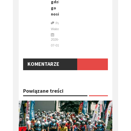
gdzie
go
nosić”
Paweł
Waloszczyk
2026-
07-01
KOMENTARZE
Powiązane treści