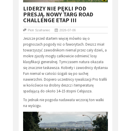
LIDERZY NIE PĘKLI POD
PRESJĄ. NOWY TARG ROAD
CHALLENGE ETAP III
Piotr Szafraniec
2026-07-06
Jeszcze przed startem więcej mówiło się o
prognozach pogody niż o faworytach. Deszcz miał
towarzyszyć zawodnikom niemal przez cały dzień, a
mokre zjazdy mogły całkowicie odmienić losy
klasyfikacji generalnej. Tymczasem natura okazała
się znacznie łaskawsza. Kobiety i zawodnicy dystansu
Fun niemal w całości ścigali się po suchej
nawierzchni. Dopiero uczestnicy rywalizacji Pro trafili
w końcówce na drobny deszcz i temperaturę
spadającą do około 14–15 stopni Celsjusza.
To jednak nie pogoda nadawała wczoraj ton walki
na wyścigu.