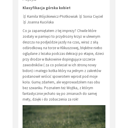
Klasyfikacja górska kobiet
🥇 Kamila Wójcikiewicz-Płotkowiak 🥈 Sonia Cięciel
🥉 Joanna Kucińska
Co ja zapamiętałem z tej imprezy? Chwile które
zostały w pamięci to przydrożny krzyż w ulewnym
deszczu na podjeździe jazdy na czas, wiraż z siłą
odśrodkową na torze w Klikuszowej, błękitne niebo
oglądane z leżaka podczas dekracji po etapie, dzieci
przy drodze w Bukowinie dopingujące szczerze
zawodników ( za co poleciał w ich stronę nowy
bidon) i małego kotka który na jednym z zakretów
postanowił wrócić spowrotem wprost pod moje
koła. Gumę zdarłem, ale wyprowadziłem nas obu
bez szwanku. Poznałem też Wojtka, z którym
fantastycznie jechało się po zmianach do samej
mety, dzięki i do zobaczenia za rok!