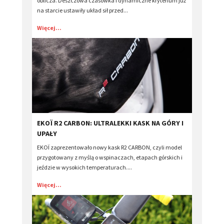
oblicza. Deszczowa czasówka i dynamiczne kryterium już
na starcie ustawiły układ sił przed...
Więcej...
EKOÏ R2 CARBON: ULTRALEKKI KASK NA GÓRY I
UPAŁY
EKOÏ zaprezentowało nowy kask R2 CARBON, czyli model
przygotowany z myślą o wspinaczach, etapach górskich i
jeździe w wysokich temperaturach....
Więcej...