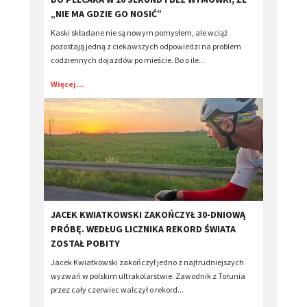
„NIE MA GDZIE GO NOSIĆ”
Kaski składane nie są nowym pomysłem, ale wciąż
pozostają jedną z ciekawszych odpowiedzi na problem
codziennych dojazdów po mieście. Bo o ile...
Więcej...
​JACEK KWIATKOWSKI ZAKOŃCZYŁ 30-DNIOWĄ
PRÓBĘ. WEDŁUG LICZNIKA REKORD ŚWIATA
ZOSTAŁ POBITY
Jacek Kwiatkowski zakończył jedno z najtrudniejszych
wyzwań w polskim ultrakolarstwie. Zawodnik z Torunia
przez cały czerwiec walczył o rekord...