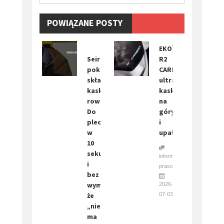
POWIĄZANE POSTY
EKOÏ
Seira
R2
pokazuje
CARBON:
składany
ultralekki
kask
kask
rowerowy.
na
Do
góry
plecaka
i
w
upały
10
sekund
informacja
i
prasowa
bez
wymówki,
2026-
że
07-03
„nie
ma