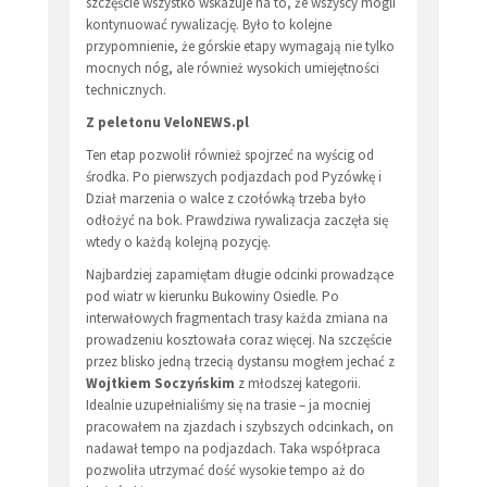
szczęście wszystko wskazuje na to, że wszyscy mogli
kontynuować rywalizację. Było to kolejne
przypomnienie, że górskie etapy wymagają nie tylko
mocnych nóg, ale również wysokich umiejętności
technicznych.
Z peletonu VeloNEWS.pl
Ten etap pozwolił również spojrzeć na wyścig od
środka. Po pierwszych podjazdach pod Pyzówkę i
Dział marzenia o walce z czołówką trzeba było
odłożyć na bok. Prawdziwa rywalizacja zaczęła się
wtedy o każdą kolejną pozycję.
Najbardziej zapamiętam długie odcinki prowadzące
pod wiatr w kierunku Bukowiny Osiedle. Po
interwałowych fragmentach trasy każda zmiana na
prowadzeniu kosztowała coraz więcej. Na szczęście
przez blisko jedną trzecią dystansu mogłem jechać z
Wojtkiem
Soczyńskim
z młodszej kategorii.
Idealnie uzupełnialiśmy się na trasie – ja mocniej
pracowałem na zjazdach i szybszych odcinkach, on
nadawał tempo na podjazdach. Taka współpraca
pozwoliła utrzymać dość wysokie tempo aż do