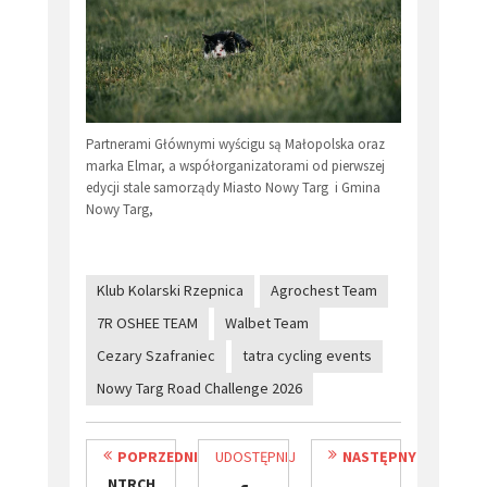
Partnerami Głównymi wyścigu są Małopolska oraz
marka Elmar, a współorganizatorami od pierwszej
edycji stale samorządy Miasto Nowy Targ i Gmina
Nowy Targ,
Klub Kolarski Rzepnica
Agrochest Team
7R OSHEE TEAM
Walbet Team
Cezary Szafraniec
tatra cycling events
Nowy Targ Road Challenge 2026
POPRZEDNI
UDOSTĘPNIJ
NASTĘPNY
NTRCH