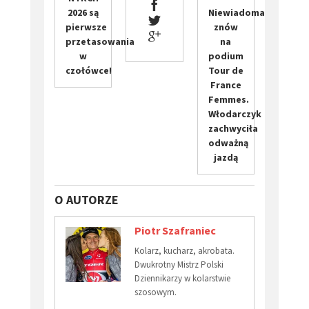
2026 są
Niewiadoma
pierwsze
znów
przetasowania
na
w
podium
czołówce!
Tour de
France
Femmes.
Włodarczyk
zachwyciła
odważną
jazdą
O AUTORZE
Piotr Szafraniec
Kolarz, kucharz, akrobata.
Dwukrotny Mistrz Polski
Dziennikarzy w kolarstwie
szosowym.