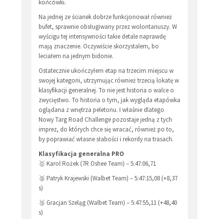
końcówki.
Na jednej ze ścianek dobrze funkcjonował również
bufet, sprawnie obsługiwany przez wolontariuszy. W
wyścigu tej intensywności takie detale naprawdę
mają znaczenie. Oczywiście skorzystalem, bo
leciałem na jednym bidonie.
Ostatecznie ukończyłem etap na trzecim miejscu w
swojej kategorii, utrzymując również trzecią lokatę w
klasyfikacji generalnej. To nie jest historia o walce o
zwycięstwo. To historia o tym, jak wygląda etapówka
oglądana z wnętrza peletonu. I właśnie dlatego
Nowy Targ Road Challenge pozostaje jedną z tych
imprez, do których chce się wracać, również po to,
by poprawiać własne słabości i rekordy na trasach.
Klasyfikacja generalna PRO
🥇 Karol Rożek (7R Oshee Team) – 5:47:06,71
🥈 Patryk Krajewski (Walbet Team) – 5:47:15,08 (+8,37
s)
🥉 Gracjan Szeląg (Walbet Team) – 5:47:55,11 (+48,40
s)