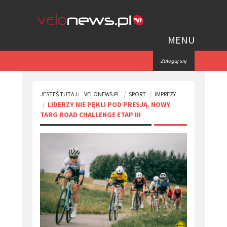
MENU
Zaloguj się
JESTEŚ TUTAJ:
VELONEWS.PL
SPORT
IMPREZY
LIDERZY NIE PĘKLI POD PRESJĄ. NOWY
TARG ROAD CHALLENGE ETAP III