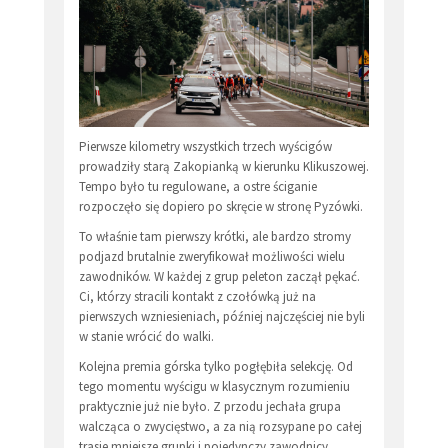
Pierwsze kilometry wszystkich trzech wyścigów
prowadziły starą Zakopianką w kierunku Klikuszowej.
Tempo było tu regulowane, a ostre ściganie
rozpoczęło się dopiero po skręcie w stronę Pyzówki.
To właśnie tam pierwszy krótki, ale bardzo stromy
podjazd brutalnie zweryfikował możliwości wielu
zawodników. W każdej z grup peleton zaczął pękać.
Ci, którzy stracili kontakt z czołówką już na
pierwszych wzniesieniach, później najczęściej nie byli
w stanie wrócić do walki.
Kolejna premia górska tylko pogłębiła selekcję. Od
tego momentu wyścigu w klasycznym rozumieniu
praktycznie już nie było. Z przodu jechała grupa
walcząca o zwycięstwo, a za nią rozsypane po całej
trasie mniejsze grupki i pojedynczy zawodnicy