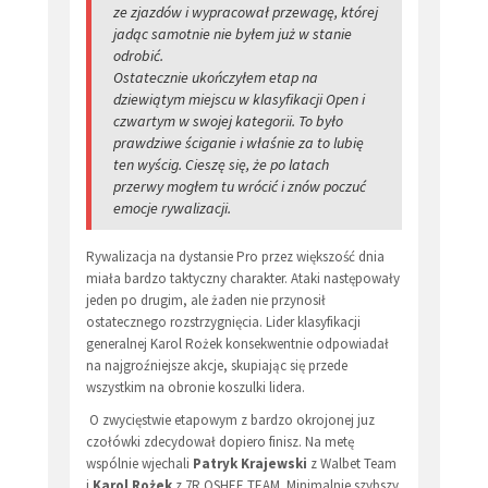
ze zjazdów i wypracował przewagę, której
jadąc samotnie nie byłem już w stanie
odrobić.
Ostatecznie ukończyłem etap na
dziewiątym miejscu w klasyfikacji Open i
czwartym w swojej kategorii. To było
prawdziwe ściganie i właśnie za to lubię
ten wyścig. Cieszę się, że po latach
przerwy mogłem tu wrócić i znów poczuć
emocje rywalizacji.
Rywalizacja na dystansie Pro przez większość dnia
miała bardzo taktyczny charakter. Ataki następowały
jeden po drugim, ale żaden nie przynosił
ostatecznego rozstrzygnięcia. Lider klasyfikacji
generalnej Karol Rożek konsekwentnie odpowiadał
na najgroźniejsze akcje, skupiając się przede
wszystkim na obronie koszulki lidera.
O zwycięstwie etapowym z bardzo okrojonej juz
czołówki zdecydował dopiero finisz. Na metę
wspólnie wjechali
Patryk Krajewski
z Walbet Team
i
Karol Rożek
z 7R OSHEE TEAM. Minimalnie szybszy