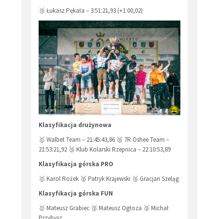
🥉 Łukasz Pękała – 3:51:21,93 (+1:00,02)
Klasyfikacja drużynowa
🥇 Walbet Team – 21:45:43,86 🥈 7R Oshee Team –
21:53:21,92 🥉 Klub Kolarski Rzepnica – 22:10:53,89
Klasyfikacja górska PRO
🥇 Karol Rożek 🥈 Patryk Krajewski 🥉 Gracjan Szeląg
Klasyfikacja górska FUN
🥇 Mateusz Grabiec 🥈 Mateusz Ogłoza 🥉 Michał
Przybysz