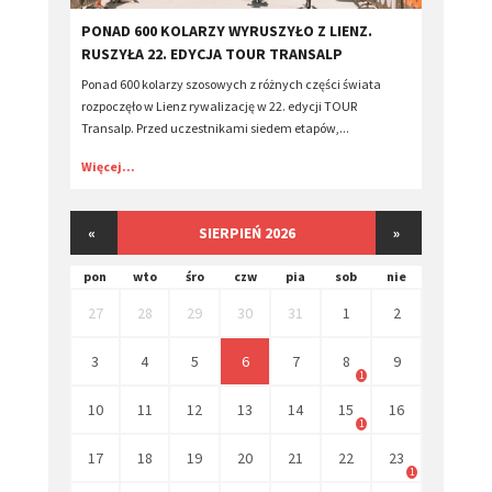
​PONAD 600 KOLARZY WYRUSZYŁO Z LIENZ.
RUSZYŁA 22. EDYCJA TOUR TRANSALP
Ponad 600 kolarzy szosowych z różnych części świata
rozpoczęło w Lienz rywalizację w 22. edycji TOUR
Transalp. Przed uczestnikami siedem etapów,...
Więcej...
«
SIERPIEŃ 2026
»
pon
wto
śro
czw
pia
sob
nie
27
28
29
30
31
1
2
3
4
5
6
7
8
9
1
10
11
12
13
14
15
16
1
17
18
19
20
21
22
23
1