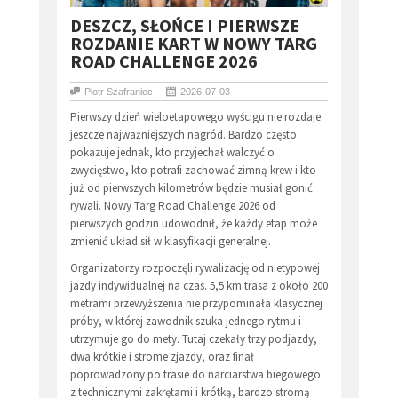
DESZCZ, SŁOŃCE I PIERWSZE
ROZDANIE KART W NOWY TARG
ROAD CHALLENGE 2026
Piotr Szafraniec
2026-07-03
Pierwszy dzień wieloetapowego wyścigu nie rozdaje
jeszcze najważniejszych nagród. Bardzo często
pokazuje jednak, kto przyjechał walczyć o
zwycięstwo, kto potrafi zachować zimną krew i kto
już od pierwszych kilometrów będzie musiał gonić
rywali. Nowy Targ Road Challenge 2026 od
pierwszych godzin udowodnił, że każdy etap może
zmienić układ sił w klasyfikacji generalnej.
Organizatorzy rozpoczęli rywalizację od nietypowej
jazdy indywidualnej na czas. 5,5 km trasa z około 200
metrami przewyższenia nie przypominała klasycznej
próby, w której zawodnik szuka jednego rytmu i
utrzymuje go do mety. Tutaj czekały trzy podjazdy,
dwa krótkie i strome zjazdy, oraz finał
poprowadzony po trasie do narciarstwa biegowego
z technicznymi zakrętami i krótką, bardzo stromą