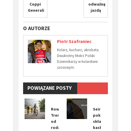
Coppi
odważną
Generali
jazdą
O AUTORZE
Piotr Szafraniec
Kolarz, kucharz, akrobata.
Dwukrotny Mistrz Polski
Dziennikarzy w kolarstwie
szosowym.
POWIĄZANE POSTY
Rowerowe
Seira
Trentino:
pokazuje
od
składany
rodzinnych
kask