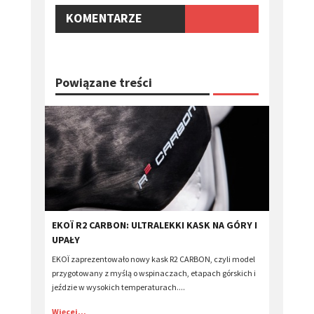
KOMENTARZE
Powiązane treści
EKOÏ R2 CARBON: ULTRALEKKI KASK NA GÓRY I
UPAŁY
EKOÏ zaprezentowało nowy kask R2 CARBON, czyli model
przygotowany z myślą o wspinaczach, etapach górskich i
jeździe w wysokich temperaturach....
Więcej...