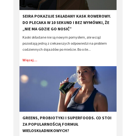
​SEIRA POKAZUJE SKŁADANY KASK ROWEROWY.
DO PLECAKA W 10 SEKUND I BEZ WYMÓWKI, ŻE
„NIE MA GDZIE GO NOSIĆ”
Kaski składane nie są nowym pomysłem, ale wciąż
pozostają jedną z ciekawszych odpowiedzi na problem
codziennych dojazdów po mieście. Bo o ile...
Więcej...
GREENS, PROBIOTYKI I SUPERFOODS. CO STOI
ZA POPULARNOŚCIĄ FORMUŁ
WIELOSKŁADNIKOWYCH?