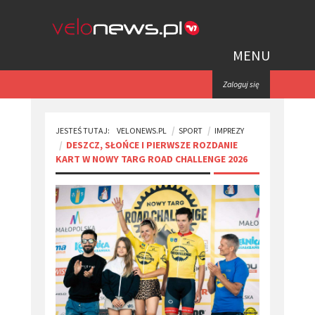
MENU
Zaloguj się
JESTEŚ TUTAJ:
VELONEWS.PL
SPORT
IMPREZY
DESZCZ, SŁOŃCE I PIERWSZE ROZDANIE
KART W NOWY TARG ROAD CHALLENGE 2026