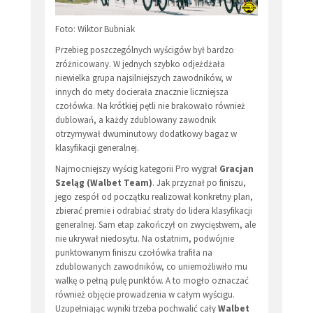
Foto: Wiktor Bubniak
Przebieg poszczególnych wyścigów był bardzo
zróżnicowany. W jednych szybko odjeżdżała
niewielka grupa najsilniejszych zawodników, w
innych do mety docierała znacznie liczniejsza
czołówka. Na krótkiej pętli nie brakowało również
dublowań, a każdy zdublowany zawodnik
otrzymywał dwuminutowy dodatkowy bagaz w
klasyfikacji generalnej.
Najmocniejszy wyścig kategorii Pro wygrał
Gracjan
Szeląg (Walbet Team)
. Jak przyznał po finiszu,
jego zespół od początku realizował konkretny plan,
zbierać premie i odrabiać straty do lidera klasyfikacji
generalnej. Sam etap zakończył on zwycięstwem, ale
nie ukrywał niedosytu. Na ostatnim, podwójnie
punktowanym finiszu czołówka trafiła na
zdublowanych zawodników, co uniemożliwiło mu
walkę o pełną pulę punktów. A to mogło oznaczać
również objęcie prowadzenia w całym wyścigu.
Uzupełniając wyniki trzeba pochwalić cały
Walbet