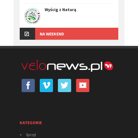
Wyścig z Naturą
NA WEEKEND
KATEGORIE
+
Sprzęt