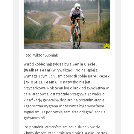
Foto: Wiktor Bubniak
Wśród kobiet najszybsza była
Sonia Cięciel
(Walbet Team)
W rywalizacji Pro najlepiej z
wymagającym uphillem poradził sobie
Karol Rożek
(7R OSHEE Team).
To nazwisko nie jest
przypadkowe. Rok temu był o krok od zwycięstwa w
całej etapówce, ostatecznie przegrywając walkę o
klasyfikację generalną dopiero na ostatnim etapie.
Tegoroczna wygrana w czasówce była wyraźnym
sygnałem, że ponownie zamierza odegrać jedną z
głównych ról.
Po południu atmosfera zmieniła się całkowicie.
Zimny deszcz ustąpił miejsca słońcu, a okolice tras