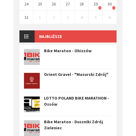
24
25
26
27
28
29
30
1
1
31
1
2
3
4
5
6
NAJBLIŻSZE
Bike Maraton - Obiszów
Orient Gravel - "Mazurski Zdrój"
LOTTO POLAND BIKE MARATHON -
Ossów
Bike Maraton - Duszniki Zdrój
Zieleniec