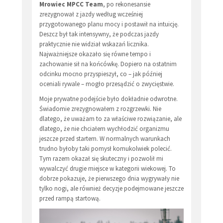
Mrowiec MPCC Team
, po rekonesansie
zrezygnował z jazdy według wcześniej
przygotowanego planu mocy i postawił na intuicję.
Deszcz był tak intensywny, że podczas jazdy
praktycznie nie widział wskazań licznika.
Najważniejsze okazało się równe tempo i
zachowanie sił na końcówkę. Dopiero na ostatnim
odcinku mocno przyspieszył, co – jak później
oceniali rywale – mogło przesądzić o zwycięstwie.
Moje prywatne podejście było dokładnie odwrotne.
Świadomie zrezygnowałem z rozgrzewki. Nie
dlatego, że uważam to za właściwe rozwiązanie, ale
dlatego, że nie chciałem wychłodzić organizmu
jeszcze przed startem. W normalnych warunkach
trudno byłoby taki pomysł komukolwiek polecić.
Tym razem okazał się skuteczny i pozwolił mi
wywalczyć drugie miejsce w kategorii wiekowej. To
dobrze pokazuje, że pierwszego dnia wygrywały nie
tylko nogi, ale również decyzje podejmowane jeszcze
przed rampą startową.