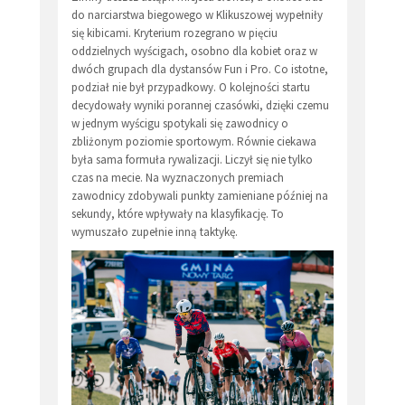
do narciarstwa biegowego w Klikuszowej wypełniły
się kibicami. Kryterium rozegrano w pięciu
oddzielnych wyścigach, osobno dla kobiet oraz w
dwóch grupach dla dystansów Fun i Pro. Co istotne,
podział nie był przypadkowy. O kolejności startu
decydowały wyniki porannej czasówki, dzięki czemu
w jednym wyścigu spotykali się zawodnicy o
zbliżonym poziomie sportowym. Równie ciekawa
była sama formuła rywalizacji. Liczył się nie tylko
czas na mecie. Na wyznaczonych premiach
zawodnicy zdobywali punkty zamieniane później na
sekundy, które wpływały na klasyfikację. To
wymuszało zupełnie inną taktykę.