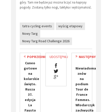
góry. Tam nie będzie już można liczyć na kaprysy
pogody. Zostaną tylko nogi, taktyka i wytrzymałość.
tatra cycling events
wyścig etapowy
Nowy Targ
Nowy Targ Road Challenge 2026
POPRZEDNI
UDOSTĘPNIJ
NASTĘPNY
​Cuneo
gotowe
Niewiadoma
na
znów
kolarskie
na
święto.
podium
Rusza
Tour de
37.
France
edycja
Femmes.
La
Włodarczyk
Fausto
zachwyciła