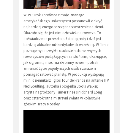
W 1973 roku profesor z mało znanego
amerykańskiego uniwersytetu postanowił odkryć
najbardziej energooszczędne stworzenie na ziemi.
Okazało się, że jest nim człowiek na rowerze. To
doświadczenie przeszło już do legendy i dziś jest
bardziej aktualne niż kiedykolwiek wcześniej. W filmie
poznajemy niezwykłe osobiste historie zwykłych
rowerzystów podążających za słońcem, ukazujące,
jak ogromną moc ma skromny rower – potrafi
zmieniać życie pojedynczych osób i zarazem
pomagać ratować planetę. W produkcji występują
m.in. dziennikarz i głos Tour de France na antenie ITV
Ned Boulting, autorka i blogerka Jools Walker,
artysta nagrodzony Turner Prize sir Richard Long
oraz czterokrotna mistrzyni świata w kolarstwie
górskim Tracy Moseley.