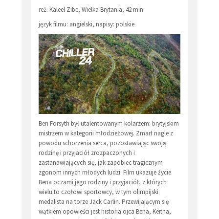
reż. Kaleel Zibe, Wielka Brytania, 42 min
język filmu: angielski, napisy: polskie
Ben Forsyth był utalentowanym kolarzem: brytyjskim
mistrzem w kategorii młodzieżowej. Zmarł nagle z
powodu schorzenia serca, pozostawiając swoją
rodzinę i przyjaciół zrozpaczonych i
zastanawiających się, jak zapobiec tragicznym
zgonom innych młodych ludzi. Film ukazuje życie
Bena oczami jego rodziny i przyjaciół, z których
wielu to czołowi sportowcy, w tym olimpijski
medalista na torze Jack Carlin. Przewijającym się
wątkiem opowieści jest historia ojca Bena, Keitha,