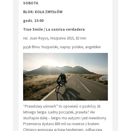
SOBOTA
BLOK: KOŁA ZMYSŁÓW
godz. 13:00
True Smile / La sonrisa verdadera
reż. Juan Rayos, Hiszpania 2015, 82 min
język filmu: hiszpański, napisy: polskie, angielskie
“Prawdziwy uśmiech” to opowieść o podróży 26
letniego Sergia. Ładny początek, prawda? Ale
słuchajcie dalej – Sergio ma autyzm i jest niewidomy.
Przemierza dystans 800 mil na rowerze z bratem.
Chłopcy wyruszają w trasę tandemem, odhaczają