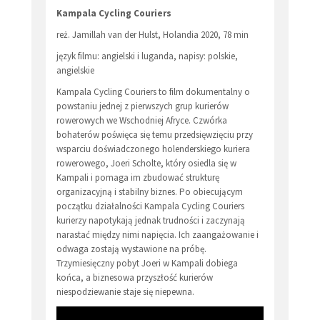
Kampala Cycling Couriers
reż. Jamillah van der Hulst, Holandia 2020, 78 min
język filmu: angielski i luganda, napisy: polskie,
angielskie
Kampala Cycling Couriers to film dokumentalny o
powstaniu jednej z pierwszych grup kurierów
rowerowych we Wschodniej Afryce. Czwórka
bohaterów poświęca się temu przedsięwzięciu przy
wsparciu doświadczonego holenderskiego kuriera
rowerowego, Joeri Scholte, który osiedla się w
Kampali i pomaga im zbudować strukturę
organizacyjną i stabilny biznes. Po obiecującym
początku działalności Kampala Cycling Couriers
kurierzy napotykają jednak trudności i zaczynają
narastać między nimi napięcia. Ich zaangażowanie i
odwaga zostają wystawione na próbę.
Trzymiesięczny pobyt Joeri w Kampali dobiega
końca, a biznesowa przyszłość kurierów
niespodziewanie staje się niepewna.