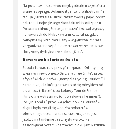
Na początek – kolarstwo między ideałem czystości a
cieniem dopingu. Dokument „Enter the Slipstream” i
fabuła „Strategia Mistrza” razem tworzą pełen obraz
peletonu i największego skandalu w historii sportu.
Po seansie filmu „Strategia mistrza” festiwal wyruszy
na rowerach do Klubokawiarni Kulturalna, gdzie
odbędzie się Sirat Rave Party – wyjątkowa impreza
zorganizowana wspólnie ze Stowarzyszeniem Nowe
Horyzonty dystrybutorem filmu „Sirat”.
Rowerowe historie ze świata
Sobota to wachlarz przeżyć i inspiracji. Od intymnej
wyprawy niewidomego Sergia w „True Smile”, przez
afrykańskich kurierów („Kampala Cycling Couriers”) i
nastolatka, dla którego rower stał się odwykiem od
przemocy („Racer”), po kobiecy Tour de France i
filmy o sile wytrzymałości („Breakaway Femmes”).
Po „True Smile” przed wejściem do Kina Muranów
chętni będą mogli się wczuć w bohaterów
obejrzanego dokumentu i sprawdzić, jak to jest
jeździć na tandemie bez zmysłu wzroku - z
zasłoniętymi oczami (partnerem bloku jest: Nextbike