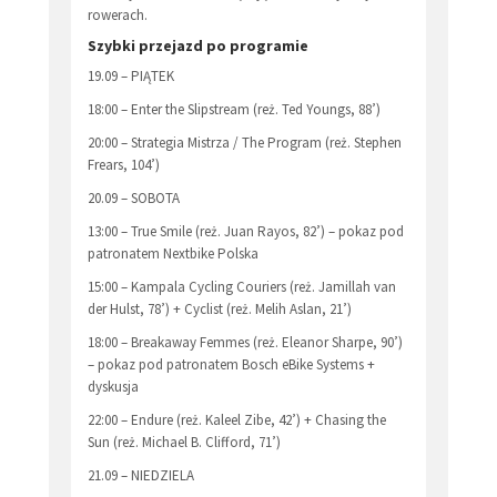
rowerach.
Szybki przejazd po programie
19.09 – PIĄTEK
18:00 – Enter the Slipstream (reż. Ted Youngs, 88’)
20:00 – Strategia Mistrza / The Program (reż. Stephen
Frears, 104’)
20.09 – SOBOTA
13:00 – True Smile (reż. Juan Rayos, 82’) – pokaz pod
patronatem Nextbike Polska
15:00 – Kampala Cycling Couriers (reż. Jamillah van
der Hulst, 78’) + Cyclist (reż. Melih Aslan, 21’)
18:00 – Breakaway Femmes (reż. Eleanor Sharpe, 90’)
– pokaz pod patronatem Bosch eBike Systems +
dyskusja
22:00 – Endure (reż. Kaleel Zibe, 42’) + Chasing the
Sun (reż. Michael B. Clifford, 71’)
21.09 – NIEDZIELA