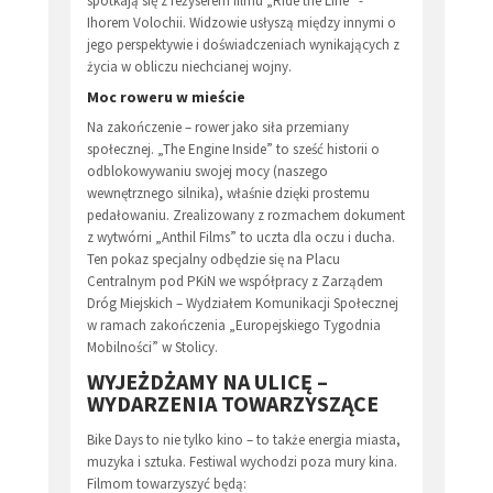
spotkają się z reżyserem filmu „Ride the Line” -
Ihorem Volochii. Widzowie usłyszą między innymi o
jego perspektywie i doświadczeniach wynikających z
życia w obliczu niechcianej wojny.
Moc roweru w mieście
Na zakończenie – rower jako siła przemiany
społecznej. „The Engine Inside” to sześć historii o
odblokowywaniu swojej mocy (naszego
wewnętrznego silnika), właśnie dzięki prostemu
pedałowaniu. Zrealizowany z rozmachem dokument
z wytwórni „Anthil Films” to uczta dla oczu i ducha.
Ten pokaz specjalny odbędzie się na Placu
Centralnym pod PKiN we współpracy z Zarządem
Dróg Miejskich – Wydziałem Komunikacji Społecznej
w ramach zakończenia „Europejskiego Tygodnia
Mobilności” w Stolicy.
WYJEŻDŻAMY NA ULICĘ –
WYDARZENIA TOWARZYSZĄCE
Bike Days to nie tylko kino – to także energia miasta,
muzyka i sztuka. Festiwal wychodzi poza mury kina.
Filmom towarzyszyć będą: