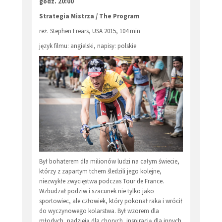
godz. 20:00
Strategia Mistrza / The Program
reż. Stephen Frears, USA 2015, 104 min
język filmu: angielski, napisy: polskie
Był bohaterem dla milionów ludzi na całym świecie,
którzy z zapartym tchem śledzili jego kolejne,
niezwykłe zwycięstwa podczas Tour de France.
Wzbudzał podziw i szacunek nie tylko jako
sportowiec, ale człowiek, który pokonał raka i wrócił
do wyczynowego kolarstwa. Był wzorem dla
młodych, nadzieją dla chorych, inspiracją dla innych