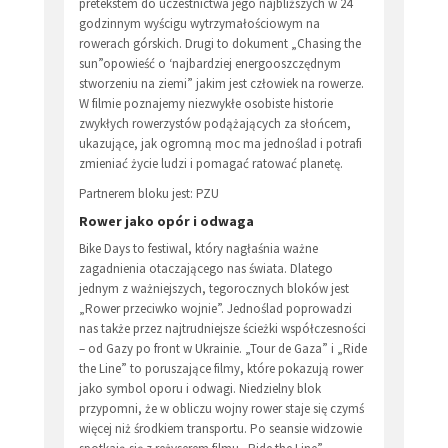
pretekstem do uczestnictwa jego najbliższych w 24
godzinnym wyścigu wytrzymałościowym na
rowerach górskich. Drugi to dokument „Chasing the
sun”opowieść o ‘najbardziej energooszczędnym
stworzeniu na ziemi” jakim jest człowiek na rowerze.
W filmie poznajemy niezwykłe osobiste historie
zwykłych rowerzystów podążających za słońcem,
ukazujące, jak ogromną moc ma jednoślad i potrafi
zmieniać życie ludzi i pomagać ratować planetę.
Partnerem bloku jest: PZU
Rower jako opór i odwaga
Bike Days to festiwal, który nagłaśnia ważne
zagadnienia otaczającego nas świata. Dlatego
jednym z ważniejszych, tegorocznych bloków jest
„Rower przeciwko wojnie”. Jednoślad poprowadzi
nas także przez najtrudniejsze ścieżki współczesności
– od Gazy po front w Ukrainie. „Tour de Gaza” i „Ride
the Line” to poruszające filmy, które pokazują rower
jako symbol oporu i odwagi. Niedzielny blok
przypomni, że w obliczu wojny rower staje się czymś
więcej niż środkiem transportu. Po seansie widzowie