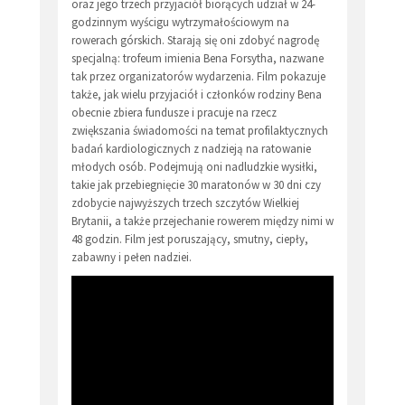
oraz jego trzech przyjaciół biorących udział w 24-
godzinnym wyścigu wytrzymałościowym na
rowerach górskich. Starają się oni zdobyć nagrodę
specjalną: trofeum imienia Bena Forsytha, nazwane
tak przez organizatorów wydarzenia. Film pokazuje
także, jak wielu przyjaciół i członków rodziny Bena
obecnie zbiera fundusze i pracuje na rzecz
zwiększania świadomości na temat profilaktycznych
badań kardiologicznych z nadzieją na ratowanie
młodych osób. Podejmują oni nadludzkie wysiłki,
takie jak przebiegnięcie 30 maratonów w 30 dni czy
zdobycie najwyższych trzech szczytów Wielkiej
Brytanii, a także przejechanie rowerem między nimi w
48 godzin. Film jest poruszający, smutny, ciepły,
zabawny i pełen nadziei.