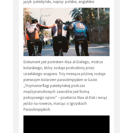
język: palestyński, napisy: polskie, angielskie
Dokument jest portretem Alaa al-Daliego, mistrza
kolarskiego, który zostaje postrzelony przez
izraelskiego snajpera. Trzy miesiące później zostaje
pierwszym kolarzem paraolimpijskim w Gazie.
„Trzymanie flagi palestyńskiej podczas
międzynarodowych zawodów jest formą
pokojowego oporu” – powtarza Alaa al-Dali i wciąż
jeździ na rowerze, marząc o Igrzyskach
Paraolimpijskich.