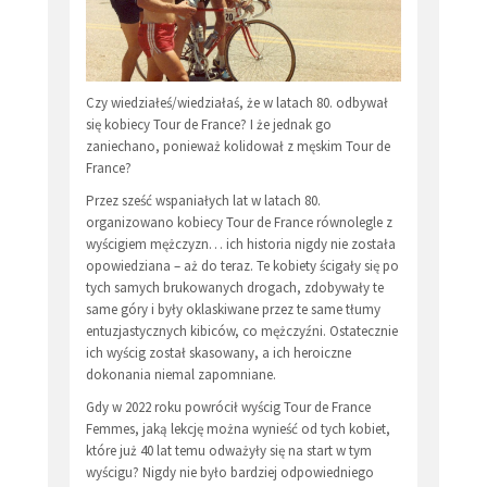
Czy wiedziałeś/wiedziałaś, że w latach 80. odbywał
się kobiecy Tour de France? I że jednak go
zaniechano, ponieważ kolidował z męskim Tour de
France?
Przez sześć wspaniałych lat w latach 80.
organizowano kobiecy Tour de France równolegle z
wyścigiem mężczyzn… ich historia nigdy nie została
opowiedziana – aż do teraz. Te kobiety ścigały się po
tych samych brukowanych drogach, zdobywały te
same góry i były oklaskiwane przez te same tłumy
entuzjastycznych kibiców, co mężczyźni. Ostatecznie
ich wyścig został skasowany, a ich heroiczne
dokonania niemal zapomniane.
Gdy w 2022 roku powrócił wyścig Tour de France
Femmes, jaką lekcję można wynieść od tych kobiet,
które już 40 lat temu odważyły się na start w tym
wyścigu? Nigdy nie było bardziej odpowiedniego