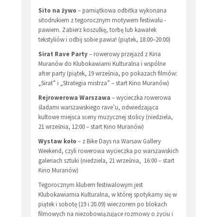
Sito na żywo
– pamiątkowa odbitka wykonana
sitodrukiem z tegorocznym motywem festiwalu -
pawiem. Zabierz koszulkę, torbę lub kawałek
tekstyliów i odbij sobie pawia! (piątek, 18:00–20:00)
Sirat Rave Party
– rowerowy przejazd z Kina
Muranów do Klubokawiarni Kulturalna i wspólne
after party (piątek, 19 września, po pokazach filmów:
„Sirat” i „Strategia mistrza” – start Kino Muranów)
Rejrowerowa Warszawa
– wycieczka rowerowa
śladami warszawskiego rave’u, odwiedzająca
kultowe miejsca sceny muzycznej stolicy (niedziela,
21 września, 12:00 – start Kino Muranów)
Wystaw koło
– z Bike Days na Warsaw Gallery
Weekend, czyli rowerowa wycieczka po warszawskich
galeriach sztuki (niedziela, 21 września, 16:00 – start
Kino Muranów)
Tegorocznym klubem festiwalowym jest
Klubokawiarnia Kulturalna, w której spotykamy się w
piątek i sobotę (19 i 20.09) wieczorem po blokach
filmowych na niezobowiązujące rozmowy o życiu i