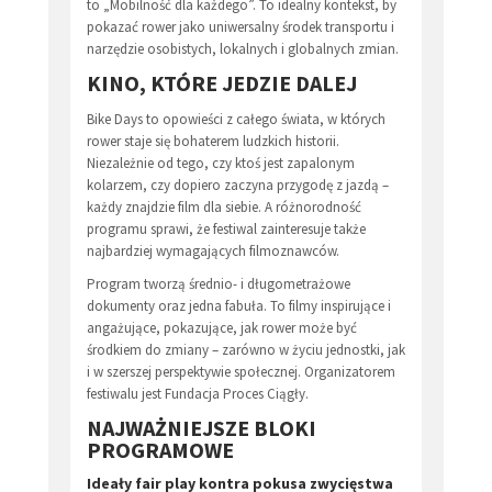
to „Mobilność dla każdego”. To idealny kontekst, by
pokazać rower jako uniwersalny środek transportu i
narzędzie osobistych, lokalnych i globalnych zmian.
KINO, KTÓRE JEDZIE DALEJ
Bike Days to opowieści z całego świata, w których
rower staje się bohaterem ludzkich historii.
Niezależnie od tego, czy ktoś jest zapalonym
kolarzem, czy dopiero zaczyna przygodę z jazdą –
każdy znajdzie film dla siebie. A różnorodność
programu sprawi, że festiwal zainteresuje także
najbardziej wymagających filmoznawców.
Program tworzą średnio- i długometrażowe
dokumenty oraz jedna fabuła. To filmy inspirujące i
angażujące, pokazujące, jak rower może być
środkiem do zmiany – zarówno w życiu jednostki, jak
i w szerszej perspektywie społecznej. Organizatorem
festiwalu jest Fundacja Proces Ciągły.
NAJWAŻNIEJSZE BLOKI
PROGRAMOWE
Ideały fair play kontra pokusa zwycięstwa