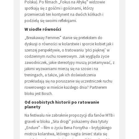
Polska). Po filmach „Fokus na Afrykę” widzowie
spotkają się z gośćmi i gościnami, którzy
przemierzali ten kontynent na dwóch kółkach i
podzielą się swoimi refleksjami.
W siodle równości
„Breakaway Femmes” stanie się pretekstem do
dyskusji o równości w kolarstwie i sporcie kobiet jak i
szerszej perspektywie, o tratowaniu ‘płci pięknej’ w
codziennym ruchu rowerowym. Jak wygląda życie
zawodniczek, jakie stereotypy muszą przełamywać, z
jakimi wyzwaniami mierzą się na szosie i na
treningach, a także, jak ich doświadczenia
przekładają się na poruszanie się uczestniczek ruchu
rowerowego w mieście każdego dnia? Partnerem
bloku jest Bosch.
Od osobistych historii po ratowanie
planety
Na festiwalu nie zabraknie propozycji dla fanów MTB i
graveli w bloku „Siła drogi” pokażemy dwa tytuły
„Endure” – film o życiu Bena Forsytha – brytyjskiego
mistrza kolarstwa, którego nagła śmierć stała się