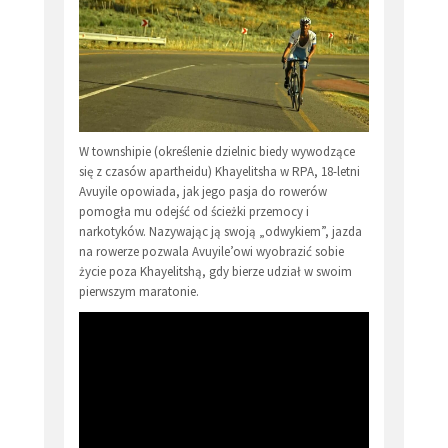
W townshipie (określenie dzielnic biedy wywodzące
się z czasów apartheidu) Khayelitsha w RPA, 18-letni
Avuyile opowiada, jak jego pasja do rowerów
pomogła mu odejść od ścieżki przemocy i
narkotyków. Nazywając ją swoją „odwykiem”, jazda
na rowerze pozwala Avuyile’owi wyobrazić sobie
życie poza Khayelitshą, gdy bierze udział w swoim
pierwszym maratonie.