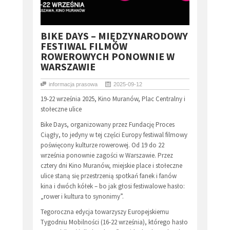
​BIKE DAYS – MIĘDZYNARODOWY
FESTIWAL FILMÓW
ROWEROWYCH PONOWNIE W
WARSZAWIE
informacja prasowa
2025-09-12
19-22 września 2025, Kino Muranów, Plac Centralny i
stołeczne ulice
Bike Days, organizowany przez Fundację Proces
Ciągły, to jedyny w tej części Europy festiwal filmowy
poświęcony kulturze rowerowej. Od 19 do 22
września ponownie zagości w Warszawie. Przez
cztery dni Kino Muranów, miejskie place i stołeczne
ulice staną się przestrzenią spotkań fanek i fanów
kina i dwóch kółek – bo jak głosi festiwalowe hasło:
„rower i kultura to synonimy”.
Tegoroczna edycja towarzyszy Europejskiemu
Tygodniu Mobilności (16-22 września), którego hasło