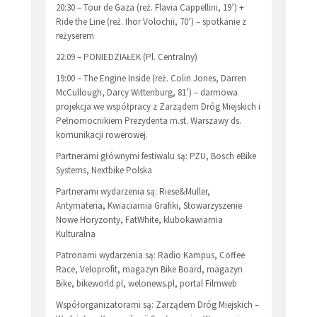
20:30 – Tour de Gaza (reż. Flavia Cappellini, 19’) +
Ride the Line (reż. Ihor Volochii, 70’) – spotkanie z
reżyserem
22.09 – PONIEDZIAŁEK (Pl. Centralny)
19:00 – The Engine Inside (reż. Colin Jones, Darren
McCullough, Darcy Wittenburg, 81’) – darmowa
projekcja we współpracy z Zarządem Dróg Miejskich i
Pełnomocnikiem Prezydenta m.st. Warszawy ds.
komunikacji rowerowej.
Partnerami głównymi festiwalu są: PZU, Bosch eBike
Systems, Nextbike Polska
Partnerami wydarzenia są: Riese&Muller,
Antymateria, Kwiaciarnia Grafiki, Stowarzyszenie
Nowe Horyzonty, FatWhite, klubokawiarnia
Kulturalna
Patronami wydarzenia są: Radio Kampus, Coffee
Race, Veloprofit, magazyn Bike Board, magazyn
Bike, bikeworld.pl, welonews.pl, portal Filmweb
Współorganizatorami są: Zarządem Dróg Miejskich –