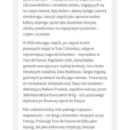
120 zawodników i członków sztabu, ścigających się
na całym świecie. Były kolarz i dawny kolega Lance’a
Armstronga, założył zespół jako sprzeciw wobec
kultury dopingu i przez lata zbudował drużynę
zdolną rywalizować na najwyższym poziomie –
czysto i uczciwie.
W 2020 roku jego zespół, po zajęciu trzech
pierwszych miejsc w Tour Colombia, celuje w
najcenniejszą nagrodę kolarstwa – zwycięstwo w
Tour de France. Rigoberto Urán, kolumbijska
gwiazda wracająca po ciężkiej kontuzji, ma u boku
młodszych rodaków, Dani Martíneza i Sergio Higuitę,
gotowych poświęcić się dla jego sukcesu. Towarzyszą
im Amerykanie: doświadczony Tejay van Garderen i
debiutujący Neilson Powless, wspólnie walcząc przez
3000 kilometrów francuskich dróg – od Lazurowego
Wybrzeża po finałowy wjazd do Paryża.
Film odsłania kulisy roku pełnego napięcia i
niepewności – od drogi z Kolumbii i Hiszpanii aż po
Francję. Pokazuje Tour de France nie tylko jako
wyścig, ale jako kulturową instytucję; ukazuje