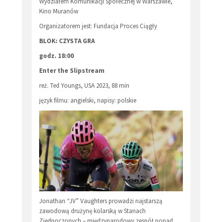
Wydziałem Komunikacji Społecznej w Warszawie,
Kino Muranów
Organizatorem jest: Fundacja Proces Ciągły
BLOK: CZYSTA GRA
godz. 18:00
Enter the Slipstream
reż. Ted Youngs, USA 2023, 88 min
język filmu: angielski, napisy: polskie
Jonathan “JV” Vaughters prowadzi najstarszą
zawodową drużynę kolarską w Stanach
Zjednoczonych – międzynarodowy zespół ponad