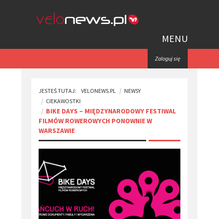
MENU
Zaloguj się
JESTEŚ TUTAJ:
VELONEWS.PL
NEWSY
CIEKAWOSTKI
​BIKE DAYS – MIĘDZYNARODOWY FESTIWAL
FILMÓW ROWEROWYCH PONOWNIE W
WARSZAWIE