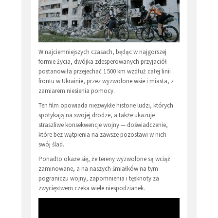
W najciemniejszych czasach, będąc w najgorszej
formie życia, dwójka zdesperowanych przyjaciół
postanowiła przejechać 1 500 km wzdłuż całej linii
frontu w Ukrainie, przez wyzwolone wsie i miasta, z
zamiarem niesienia pomocy.
Ten film opowiada niezwykłe historie ludzi, których
spotykają na swojej drodze, a także ukazuje
straszliwe konsekwencje wojny — doświadczenie,
które bez wątpienia na zawsze pozostawi w nich
swój ślad.
Ponadto okaże się, że tereny wyzwolone są wciąż
zaminowane, a na naszych śmiałków na tym
pograniczu wojny, zapomnienia i tęsknoty za
zwycięstwem czeka wiele niespodzianek.