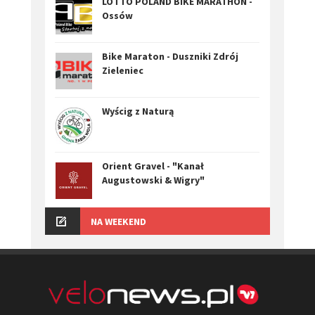
LOTTO POLAND BIKE MARATHON -
Ossów
Bike Maraton - Duszniki Zdrój
Zieleniec
Wyścig z Naturą
Orient Gravel - "Kanał
Augustowski & Wigry"
NA WEEKEND