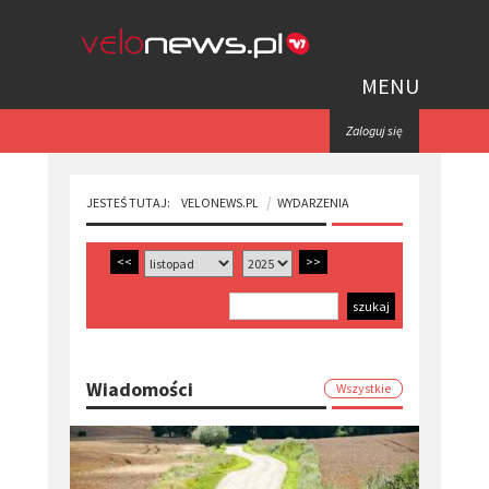
MENU
Zaloguj się
JESTEŚ TUTAJ:
VELONEWS.PL
WYDARZENIA
<<
>>
Wiadomości
Wszystkie