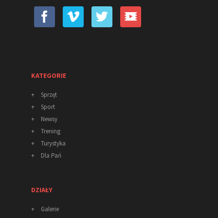
KATEGORIE
+
Sprzęt
+
Sport
+
Newsy
+
Trening
+
Turystyka
+
Dla Pań
DZIAŁY
+
Galerie