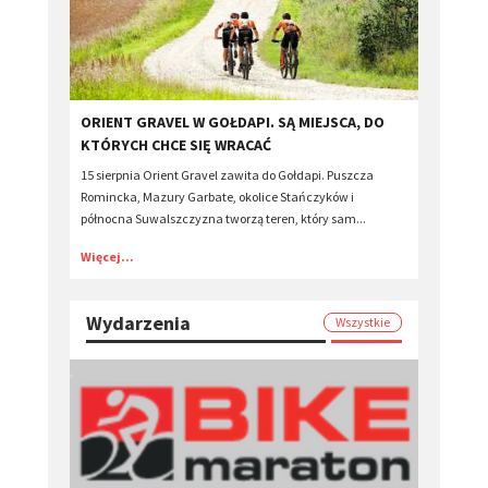
ORIENT GRAVEL W GOŁDAPI. SĄ MIEJSCA, DO
KTÓRYCH CHCE SIĘ WRACAĆ
15 sierpnia Orient Gravel zawita do Gołdapi. Puszcza
Romincka, Mazury Garbate, okolice Stańczyków i
północna Suwalszczyzna tworzą teren, który sam...
Więcej...
Wydarzenia
Wszystkie