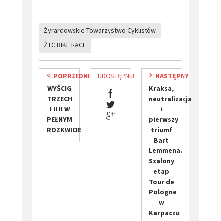
Żyrardowskie Towarzystwo Cyklistów
ŻTC BIKE RACE
POPRZEDNI
UDOSTĘPNIJ
NASTĘPNY
​WYŚCIG
Kraksa,
TRZECH
neutralizacja
LILII W
i
PEŁNYM
pierwszy
ROZKWICIE
triumf
Bart
Lemmena.
Szalony
etap
Tour de
Pologne
w
Karpaczu