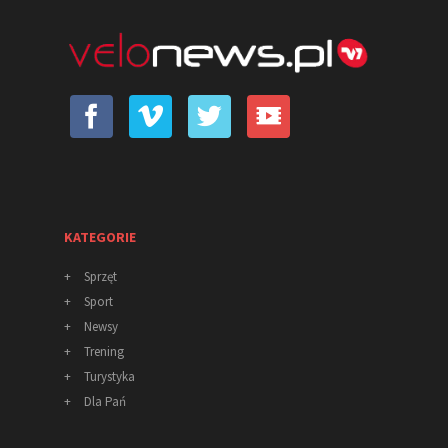
KATEGORIE
+
Sprzęt
+
Sport
+
Newsy
+
Trening
+
Turystyka
+
Dla Pań