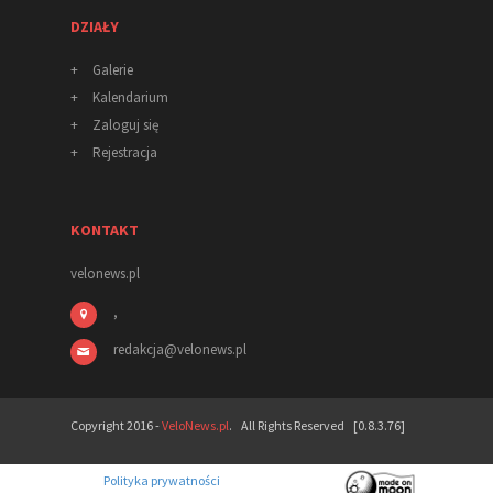
DZIAŁY
+
Galerie
+
Kalendarium
+
Zaloguj się
+
Rejestracja
KONTAKT
velonews.pl
,
redakcja
@
velonews
.pl
Copyright 2016 -
VeloNews.pl
. All Rights Reserved [0.8.3.76]
Polityka prywatności