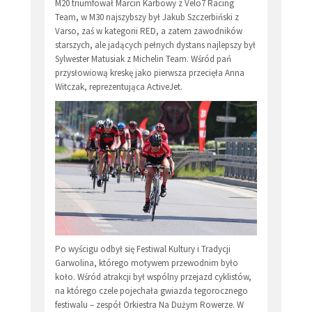
M20 triumfował Marcin Karbowy z Velo7 Racing
Team, w M30 najszybszy był Jakub Szczerbiński z
Varso, zaś w kategorii RED, a zatem zawodników
starszych, ale jadących pełnych dystans najlepszy był
Sylwester Matusiak z Michelin Team. Wśród pań
przysłowiową kreskę jako pierwsza przecięła Anna
Witczak, reprezentująca ActiveJet.
Po wyścigu odbył się Festiwal Kultury i Tradycji
Garwolina, którego motywem przewodnim było
koło. Wśród atrakcji był wspólny przejazd cyklistów,
na którego czele pojechała gwiazda tegorocznego
festiwalu – zespół Orkiestra Na Dużym Rowerze. W