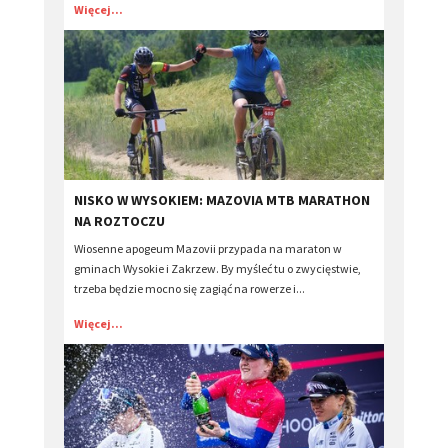
Więcej...
​NISKO W WYSOKIEM: MAZOVIA MTB MARATHON
NA ROZTOCZU
Wiosenne apogeum Mazovii przypada na maraton w
gminach Wysokie i Zakrzew. By myśleć tu o zwycięstwie,
trzeba będzie mocno się zagiąć na rowerze i...
Więcej...