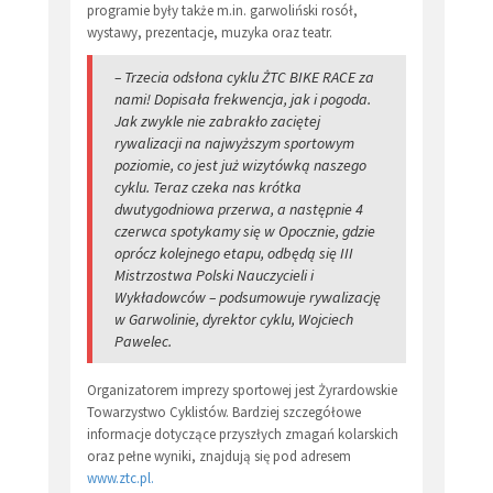
programie były także m.in. garwoliński rosół,
wystawy, prezentacje, muzyka oraz teatr.
– Trzecia odsłona cyklu ŻTC BIKE RACE za
nami! Dopisała frekwencja, jak i pogoda.
Jak zwykle nie zabrakło zaciętej
rywalizacji na najwyższym sportowym
poziomie, co jest już wizytówką naszego
cyklu. Teraz czeka nas krótka
dwutygodniowa przerwa, a następnie 4
czerwca spotykamy się w Opocznie, gdzie
oprócz kolejnego etapu, odbędą się III
Mistrzostwa Polski Nauczycieli i
Wykładowców – podsumowuje rywalizację
w Garwolinie, dyrektor cyklu, Wojciech
Pawelec.
Organizatorem imprezy sportowej jest Żyrardowskie
Towarzystwo Cyklistów. Bardziej szczegółowe
informacje dotyczące przyszłych zmagań kolarskich
oraz pełne wyniki, znajdują się pod adresem
www.ztc.pl.