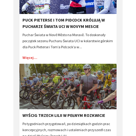
PUCK PIETERSE I TOM PIDCOCK KRÓLUJĄ W
PUCHARZE ŚWIATA UCI W NOVYM MESCIE
Puchar Świata w Nové Město na Moravě. To doskonały
początek sezonu Pucharu Świata UCI w kolarstwie górskim
dla Puck Pieterse i Tom’a Pidcock’a w...
Więcej...
​WYŚCIG TRZECH LILII W PEŁNYM ROZKWICIE
Po tygodniach przygotowań, po dziesiątkach godzin prac
koncepcyjnych, rozmowach i ustaleniach przyszedł czas
na dzień Wyścigu Trzech Lilii....