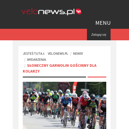
MENU
Zaloguj się
JESTEŚ TUTAJ:
VELONEWS.PL
NEWSY
WYDARZENIA
​SŁONECZNY GARWOLIN GOŚCINNY DLA
KOLARZY