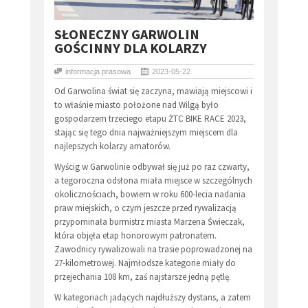
​SŁONECZNY GARWOLIN
GOŚCINNY DLA KOLARZY
informacja prasowa
2023-05-22
Od Garwolina świat się zaczyna, mawiają miejscowi i
to właśnie miasto położone nad Wilgą było
gospodarzem trzeciego etapu ŻTC BIKE RACE 2023,
stając się tego dnia najważniejszym miejscem dla
najlepszych kolarzy amatorów.
Wyścig w Garwolinie odbywał się już po raz czwarty,
a tegoroczna odsłona miała miejsce w szczególnych
okolicznościach, bowiem w roku 600-lecia nadania
praw miejskich, o czym jeszcze przed rywalizacją
przypominała burmistrz miasta Marzena Świeczak,
która objęła etap honorowym patronatem.
Zawodnicy rywalizowali na trasie poprowadzonej na
27-kilometrowej. Najmłodsze kategorie miały do
przejechania 108 km, zaś najstarsze jedną pętlę.
W kategoriach jadących najdłuższy dystans, a zatem