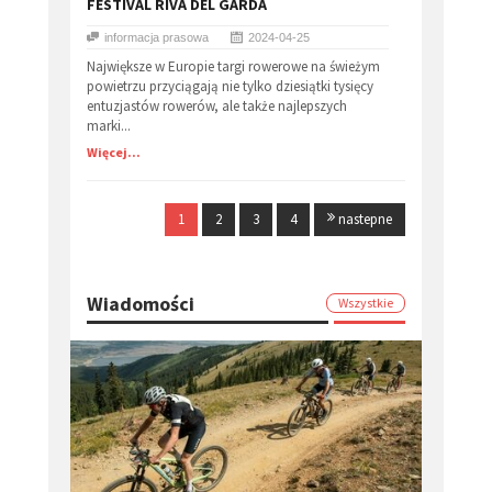
FESTIVAL RIVA DEL GARDA
informacja prasowa
2024-04-25
Największe w Europie targi rowerowe na świeżym
powietrzu przyciągają nie tylko dziesiątki tysięcy
entuzjastów rowerów, ale także najlepszych
marki...
Więcej...
1
2
3
4
nastepne
Wiadomości
Wszystkie