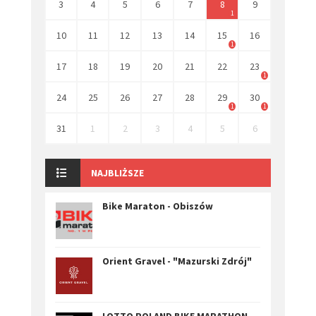
3
4
5
6
7
8
9
1
10
11
12
13
14
15
16
1
17
18
19
20
21
22
23
1
24
25
26
27
28
29
30
1
1
31
1
2
3
4
5
6
NAJBLIŻSZE
Bike Maraton - Obiszów
Orient Gravel - "Mazurski Zdrój"
LOTTO POLAND BIKE MARATHON -