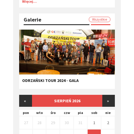
Więcej...
Galerie
Wszystkie
ODRZAŃSKI TOUR 2024 - GALA
«
SIERPIEŃ 2026
»
pon
wto
śro
czw
pia
sob
nie
27
28
29
30
31
1
2