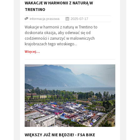
​WAKACJE W HARMONII Z NATURĄ W
TRENTINO
informacja prasowa
2025-07-17
Wakacje w harmonii z naturą w Trentino to
doskonała okazja, aby oderwać się od
codzienności i zanurzyć w malowniczych
krajobrazach tego włoskiego...
Więcej...
​WIĘKSZY JUŻ NIE BĘDZIE! - FSA BIKE