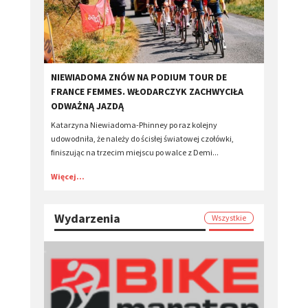
​NIEWIADOMA ZNÓW NA PODIUM TOUR DE
FRANCE FEMMES. WŁODARCZYK ZACHWYCIŁA
ODWAŻNĄ JAZDĄ
Katarzyna Niewiadoma-Phinney po raz kolejny
udowodniła, że należy do ścisłej światowej czołówki,
finiszując na trzecim miejscu po walce z Demi...
Więcej...
Wydarzenia
Wszystkie