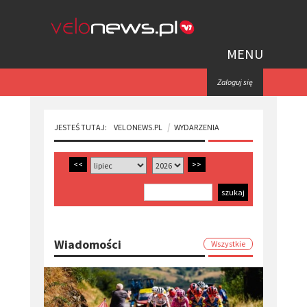
MENU
Zaloguj się
JESTEŚ TUTAJ:
VELONEWS.PL
WYDARZENIA
<<
>>
Wiadomości
Wszystkie