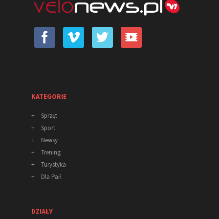
KATEGORIE
+
Sprzęt
+
Sport
+
Newsy
+
Trening
+
Turystyka
+
Dla Pań
DZIAŁY