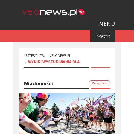
MENU
Zaloguj się
JESTEŚ TUTAJ:
VELONEWS.PL
WYNIKI WYSZUKIWANIA DLA
Wiadomości
Wszystkie