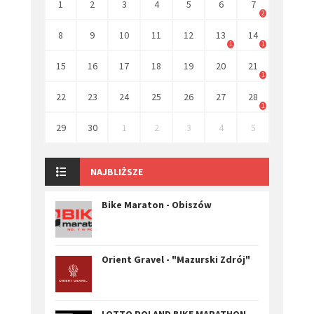
1
2
3
4
5
6
7
2
8
9
10
11
12
13
14
1
1
15
16
17
18
19
20
21
1
22
23
24
25
26
27
28
1
29
30
1
2
3
4
5
NAJBLIŻSZE
Bike Maraton - Obiszów
Orient Gravel - "Mazurski Zdrój"
LOTTO POLAND BIKE MARATHON -