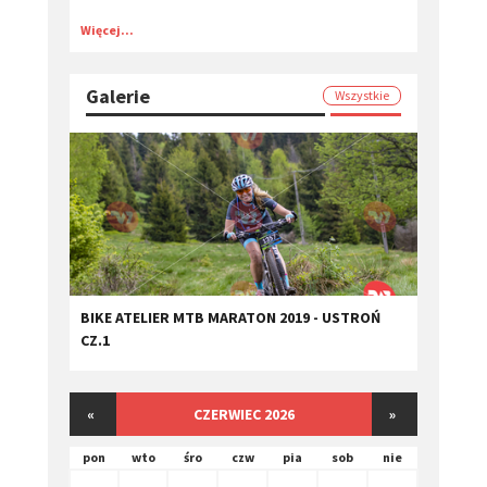
Więcej...
Galerie
Wszystkie
BIKE ATELIER MTB MARATON 2019 - USTROŃ
CZ.1
«
CZERWIEC 2026
»
pon
wto
śro
czw
pia
sob
nie