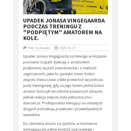
UPADEK JONASA VINGEGAARDA
PODCZAS TRENINGU Z
"PODPIĘTYM" AMATOREM NA
KOLE.
Piotr Szafraniec
2026-01-27
Upadek Jonasa Vingegaarda na treningu w Hiszpanii
ponownie rozpalił dyskusję o amatorskim
podpinaniu się pod zawodowców i o realnych
zagrożeniach, jakie to zjawisko niesie. Kolarz
zespołu Visma Lease a Bike przewrócił się podczas
jazdy treningowej, gdy za jego kołem jechał kolarz
amator. Duńczyk nie odniósł poważnych obrażeń,
jednak reakcja zespołu była jednoznaczna i
stanowcza. Profesjonaliści trenujący na otwartych
drogach potrzebują przestrzeni i przewidywalnych
warunków.
Do zdarzenia doszło na zjeździe, w momencie
wymagającym pełnej kontroli nad rowerem i