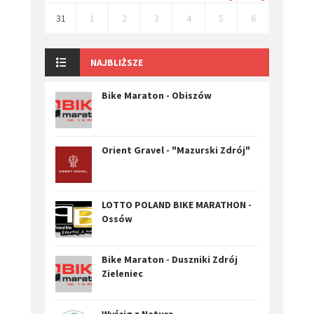
31
1
2
3
4
5
6
NAJBLIŻSZE
Bike Maraton - Obiszów
Orient Gravel - "Mazurski Zdrój"
LOTTO POLAND BIKE MARATHON -
Ossów
Bike Maraton - Duszniki Zdrój
Zieleniec
Wyścig z Naturą