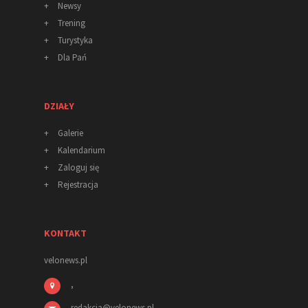
+
Newsy
+
Trening
+
Turystyka
+
Dla Pań
DZIAŁY
+
Galerie
+
Kalendarium
+
Zaloguj się
+
Rejestracja
KONTAKT
velonews.pl
,
redakcja
@
velonews
.pl