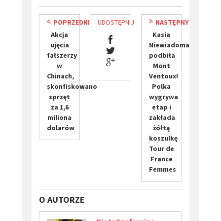
POPRZEDNI
UDOSTĘPNIJ
NASTĘPNY
Akcja
Kasia
ujęcia
Niewiadoma
fałszerzy
podbiła
w
Mont
Chinach,
Ventoux!
skonfiskowano
Polka
sprzęt
wygrywa
za 1,6
etap i
miliona
zakłada
dolarów
żółtą
koszulkę
Tour de
France
Femmes
O AUTORZE