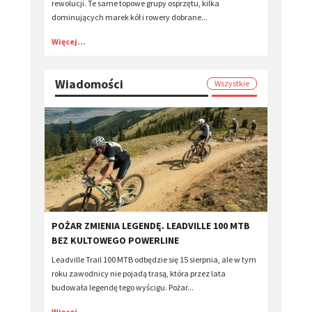
rewolucji. Te same topowe grupy osprzętu, kilka
dominujących marek kół i rowery dobrane...
Więcej...
Wiadomości
Wszystkie
POŻAR ZMIENIA LEGENDĘ. LEADVILLE 100 MTB
BEZ KULTOWEGO POWERLINE
Leadville Trail 100 MTB odbędzie się 15 sierpnia, ale w tym
roku zawodnicy nie pojadą trasą, która przez lata
budowała legendę tego wyścigu. Pożar...
Więcej...