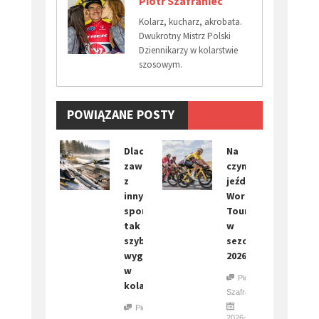
Piotr Szafraniec
Kolarz, kucharz, akrobata.
Dwukrotny Mistrz Polski
Dziennikarzy w kolarstwie
szosowym.
POWIĄZANE POSTY
Dlaczego
Na
zawodnicy
czym
z
jeździ
innych
World
sportów
Tour
tak
w
szybko
sezonie
wygrywają
2026
w
Piotr
kolarstwie
Szafraniec
Piotr
2026-