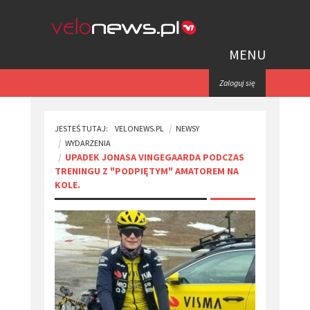
MENU
Zaloguj się
JESTEŚ TUTAJ:
VELONEWS.PL
NEWSY
WYDARZENIA
UPADEK JONASA VINGEGAARDA PODCZAS
TRENINGU Z "PODPIĘTYM" AMATOREM NA
KOLE.