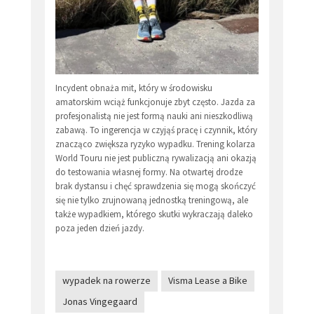
Incydent obnaża mit, który w środowisku
amatorskim wciąż funkcjonuje zbyt często. Jazda za
profesjonalistą nie jest formą nauki ani nieszkodliwą
zabawą. To ingerencja w czyjąś pracę i czynnik, który
znacząco zwiększa ryzyko wypadku. Trening kolarza
World Touru nie jest publiczną rywalizacją ani okazją
do testowania własnej formy. Na otwartej drodze
brak dystansu i chęć sprawdzenia się mogą skończyć
się nie tylko zrujnowaną jednostką treningową, ale
także wypadkiem, którego skutki wykraczają daleko
poza jeden dzień jazdy.
wypadek na rowerze
Visma Lease a Bike
Jonas Vingegaard