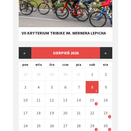
VII KRYTERIUM TRIBIKE IM. WERNERA LEPICHA
«
SIERPIEŃ 2026
»
pon
wto
śro
czw
pia
sob
nie
27
28
29
30
31
1
2
3
4
5
6
7
8
9
1
10
11
12
13
14
15
16
1
17
18
19
20
21
22
23
1
24
25
26
27
28
29
30
1
1