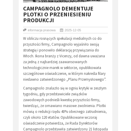
​CAMPAGNOLO DEMENTUJE
PLOTKI O PRZENIESIENIU
PRODUKCJI
informacja prasowa
2025-12-05
W obliczu rosnących spekulacji medialnych co do
przyszłości firmy, Campagnolo wyjaśniło swoją
strategię i ponowiło deklarację przywiązania do
Włoch. Ikona branży z Vicenzy, od dawna uważana
za jedną z najbardziej zaawansowanych
technologicznie marek w sektorze, opublikowała
szczegółowe oświadczenie, w którym nakreśla filary
niedawno zatwierdzonego „Planu Przemysłowego”.
Campagnolo znalazło się w ogniu krytyki w zeszłym
tygodniu, gdy przedstawiciele związków
zawodowych podnieśli kwestię przyszłości firmy,
twierdząc, że omawiano masowe zwolnienia. Plotki
mówią o redukcji rzędu 40% obecnego zatrudnienia,
czyli około 120 etatów. Opublikowane wczoraj
oświadczenie potwierdza, że Rada Dyrektorów
Campagnolo przedstawiła zatwierdzony 21 listopada