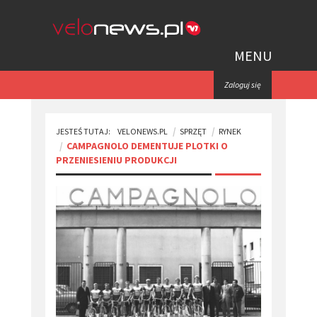
MENU
Zaloguj się
JESTEŚ TUTAJ:
VELONEWS.PL
SPRZĘT
RYNEK
​CAMPAGNOLO DEMENTUJE PLOTKI O
PRZENIESIENIU PRODUKCJI