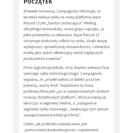
POCZĄTEK
W kwestii innowacji, Campagnolo informuje, że
wczesna reakcja rynku na nową platformę Super
Record 13 jest „bardzo zachęcająca”. Według
oficjalnego komunikatu, nowa grupa osprzętu „w
pełni potwierdza oczekiwania: Super Record 13
otrzymuje doskonały odbiór na rynku, dzięki swojej
wydajności i sprawdzonej niezawodności, i utwierdza
markę jako wybór referencyjny wśród najlepszych
producentów rowerów”.
Firma sygnalizuje jednak, że to dopiero pierwsza faza
szerszego cyklu technologicznego. Campagnolo
wyjaśnia, że „projekt wykracza daleko poza ten
pierwszy, ważny krok”. Napędzana tą nową
podstawą firma jest „już w zaawansowanym stadium
rozwoju dodatkowych platform”, które pozwolą jej
wkroczyć w segmenty średnie, a „następnie w
segmenty rynku masowego, zwiększając tym samym
zaangażowanie produkcyjne firmy”.
Celem, jak podkreśla oświadczenie, jest
„wzmocnienie konkurencyjności i zapewnienie