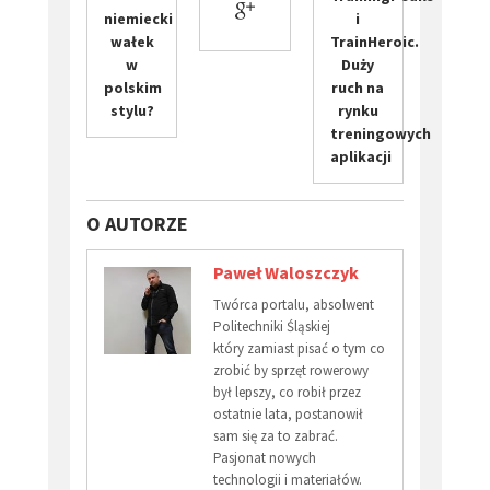
niemiecki
i
wałek
TrainHeroic.
w
Duży
polskim
ruch na
stylu?
rynku
treningowych
aplikacji
O AUTORZE
Paweł Waloszczyk
Twórca portalu, absolwent
Politechniki Śląskiej
który zamiast pisać o tym co
zrobić by sprzęt rowerowy
był lepszy, co robił przez
ostatnie lata, postanowił
sam się za to zabrać.
Pasjonat nowych
technologii i materiałów.