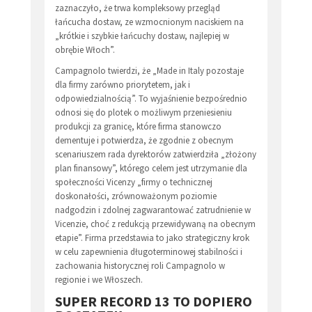
zaznaczyło, że trwa kompleksowy przegląd
łańcucha dostaw, ze wzmocnionym naciskiem na
„krótkie i szybkie łańcuchy dostaw, najlepiej w
obrębie Włoch”.
Campagnolo twierdzi, że „Made in Italy pozostaje
dla firmy zarówno priorytetem, jak i
odpowiedzialnością”. To wyjaśnienie bezpośrednio
odnosi się do plotek o możliwym przeniesieniu
produkcji za granicę, które firma stanowczo
dementuje i potwierdza, że zgodnie z obecnym
scenariuszem rada dyrektorów zatwierdziła „złożony
plan finansowy”, którego celem jest utrzymanie dla
społeczności Vicenzy „firmy o technicznej
doskonałości, zrównoważonym poziomie
nadgodzin i zdolnej zagwarantować zatrudnienie w
Vicenzie, choć z redukcją przewidywaną na obecnym
etapie”. Firma przedstawia to jako strategiczny krok
w celu zapewnienia długoterminowej stabilności i
zachowania historycznej roli Campagnolo w
regionie i we Włoszech.
SUPER RECORD 13 TO DOPIERO