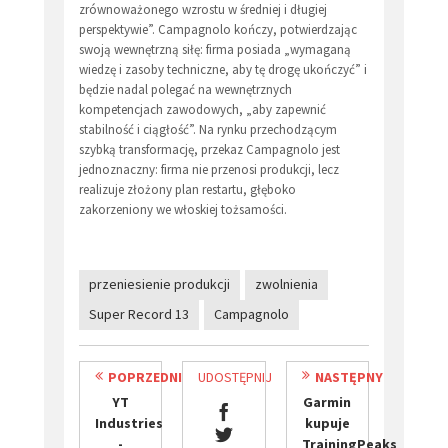
zrównoważonego wzrostu w średniej i długiej
perspektywie”. Campagnolo kończy, potwierdzając
swoją wewnętrzną siłę: firma posiada „wymaganą
wiedzę i zasoby techniczne, aby tę drogę ukończyć” i
będzie nadal polegać na wewnętrznych
kompetencjach zawodowych, „aby zapewnić
stabilność i ciągłość”. Na rynku przechodzącym
szybką transformację, przekaz Campagnolo jest
jednoznaczny: firma nie przenosi produkcji, lecz
realizuje złożony plan restartu, głęboko
zakorzeniony we włoskiej tożsamości.
przeniesienie produkcji
zwolnienia
Super Record 13
Campagnolo
POPRZEDNI
UDOSTĘPNIJ
NASTĘPNY
YT
Garmin
Industries
kupuje
-
TrainingPeaks