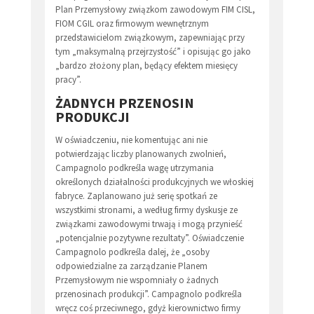
Plan Przemysłowy związkom zawodowym FIM CISL,
FIOM CGIL oraz firmowym wewnętrznym
przedstawicielom związkowym, zapewniając przy
tym „maksymalną przejrzystość” i opisując go jako
„bardzo złożony plan, będący efektem miesięcy
pracy”.
ŻADNYCH PRZENOSIN
PRODUKCJI
W oświadczeniu, nie komentując ani nie
potwierdzając liczby planowanych zwolnień,
Campagnolo podkreśla wagę utrzymania
określonych działalności produkcyjnych we włoskiej
fabryce. Zaplanowano już serię spotkań ze
wszystkimi stronami, a według firmy dyskusje ze
związkami zawodowymi trwają i mogą przynieść
„potencjalnie pozytywne rezultaty”. Oświadczenie
Campagnolo podkreśla dalej, że „osoby
odpowiedzialne za zarządzanie Planem
Przemysłowym nie wspomniały o żadnych
przenosinach produkcji”. Campagnolo podkreśla
wręcz coś przeciwnego, gdyż kierownictwo firmy