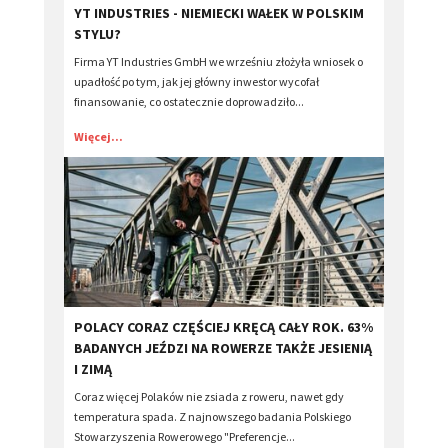
YT INDUSTRIES - NIEMIECKI WAŁEK W POLSKIM
STYLU?
Firma YT Industries GmbH we wrześniu złożyła wniosek o
upadłość po tym, jak jej główny inwestor wycofał
finansowanie, co ostatecznie doprowadziło...
Więcej...
​POLACY CORAZ CZĘŚCIEJ KRĘCĄ CAŁY ROK. 63%
BADANYCH JEŹDZI NA ROWERZE TAKŻE JESIENIĄ
I ZIMĄ
Coraz więcej Polaków nie zsiada z roweru, nawet gdy
temperatura spada. Z najnowszego badania Polskiego
Stowarzyszenia Rowerowego "Preferencje...