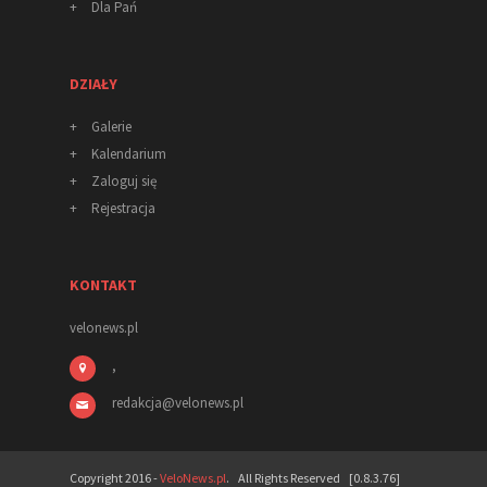
+
Dla Pań
DZIAŁY
+
Galerie
+
Kalendarium
+
Zaloguj się
+
Rejestracja
KONTAKT
velonews.pl
,
redakcja
@
velonews
.pl
Copyright 2016 -
VeloNews.pl
. All Rights Reserved [0.8.3.76]