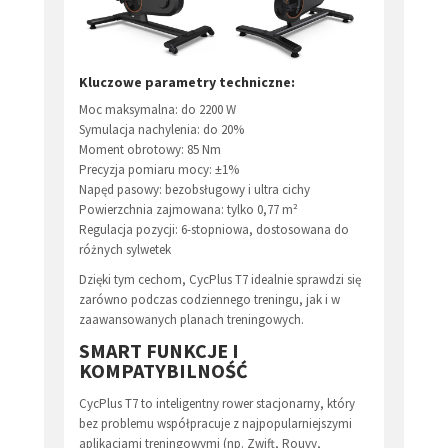
Kluczowe parametry techniczne:
Moc maksymalna: do 2200 W
Symulacja nachylenia: do 20%
Moment obrotowy: 85 Nm
Precyzja pomiaru mocy: ±1%
Napęd pasowy: bezobsługowy i ultra cichy
Powierzchnia zajmowana: tylko 0,77 m²
Regulacja pozycji: 6-stopniowa, dostosowana do
różnych sylwetek
Dzięki tym cechom, CycPlus T7 idealnie sprawdzi się
zarówno podczas codziennego treningu, jak i w
zaawansowanych planach treningowych.
SMART FUNKCJE I
KOMPATYBILNOŚĆ
CycPlus T7 to inteligentny rower stacjonarny, który
bez problemu współpracuje z najpopularniejszymi
aplikacjami treningowymi (np. Zwift, Rouvy,