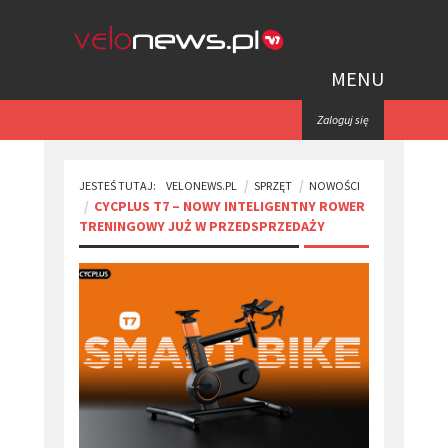
MENU
Zaloguj się
JESTEŚ TUTAJ:
VELONEWS.PL
SPRZĘT
NOWOŚCI
CYCPLUS T7 – NOWY INTELIGENTNY ROWER
TRENINGOWY JUŻ W PRZEDSPRZEDAŻY