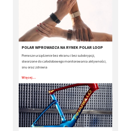
​POLAR WPROWADZA NA RYNEK POLAR LOOP
Pierwsze urządzenie bez ekranu i bez subskrypcji,
stworzone do całodobowego monitorowania aktywności,
snu oraz zdrowia
Więcej...