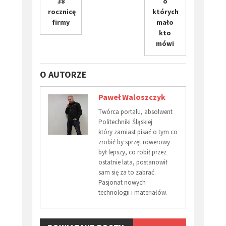
38
o
rocznicę
których
firmy
mało
kto
mówi
O AUTORZE
Paweł Waloszczyk
Twórca portalu, absolwent
Politechniki Śląskiej
który zamiast pisać o tym co
zrobić by sprzęt rowerowy
był lepszy, co robił przez
ostatnie lata, postanowił
sam się za to zabrać.
Pasjonat nowych
technologii i materiałów.