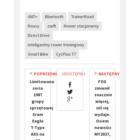
ANT+
Bluetooth
TrainerRoad
Rouvy
zwift
Rower stacjonarny
Direct Drive
inteligentny rower treningowy
Smart Bike
CycPlus T7
POPRZEDNI
UDOSTĘPNIJ
NASTĘPNY
Limitowana
FOX
seria
zmienił
1987
znacznie
grupy
więcej,
sprzętowej
niż się
Sram
wydaje.
Eagle
Osiem
T-Type
nowości
AXS na
MY2027,