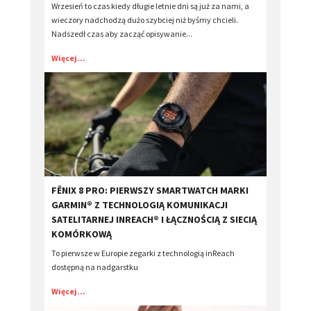
Wrzesień to czas kiedy długie letnie dni są już za nami, a
wieczory nadchodzą dużo szybciej niż byśmy chcieli.
Nadszedł czas aby zacząć opisywanie...
Więcej...
​FĒNIX 8 PRO: PIERWSZY SMARTWATCH MARKI
GARMIN® Z TECHNOLOGIĄ KOMUNIKACJI
SATELITARNEJ INREACH® I ŁĄCZNOŚCIĄ Z SIECIĄ
KOMÓRKOWĄ
To pierwsze w Europie zegarki z technologią inReach
dostępną na nadgarstku
Więcej...