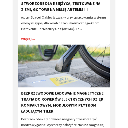
STWORZONE DLA KSIĘŻYCA, TESTOWANE NA
ZIEMI, GOTOWE NA MISJĘ ARTEMIS III
Axiom Space i Oakley łączą siły przy opracowaniu systemu
osłony wizyjnej dla kombinezonu kosmicznego Axiom
Extravehicular Mobility Unit (AxEMU). Ta...
Więcej...
​BEZPRZEWODOWE ŁADOWANIE MAGNETYCZNE
TRAFIA DO ROWERÓW ELEKTRYCZNYCH DZIĘKI
KOMPAKTOWYM, MODUŁOWYM PŁYTKOM
ŁADUJĄCYM TILER
Bezprzewodowe ładowanie magnetyczne może być
bardzo wygodne. Wystarczy położyć telefon na magnesie,