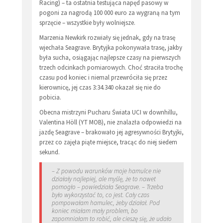
Racing) – ta ostatnia testująca napęd pasowy w
pogoni za nagrodą 100 000 euro za wygraną na tym
sprzęcie – wszystkie były wolniejsze.
Marzenia Newkirk rozwiały się jednak, gdy na trasę
wjechała Seagrave. Brytyjka pokonywała trasę, jakby
była sucha, osiągając najlepsze czasy na pierwszych
trzech odcinkach pomiarowych. Choć straciła trochę
czasu pod koniec i niemal przewróciła się przez
kierownicę, jej czas 3:34.340 okazał się nie do
pobicia.
Obecna mistrzyni Pucharu Świata UCI w downhillu,
Valentina Höll (YT MOB), nie znalazła odpowiedzi na
jazdę Seagrave – brakowało jej agresywności Brytyjki,
przez co zajęła piąte miejsce, tracąc do niej siedem
sekund.
– Z powodu warunków moje hamulce nie
działały najlepiej, ale myślę, że to nawet
pomogło – powiedziała Seagrave. – Trzeba
było wykorzystać to, co jest. Cały czas
pompowałam hamulec, żeby działał. Pod
koniec miałam mały problem, bo
zapomniałam to robić, ale cieszę się, że udało