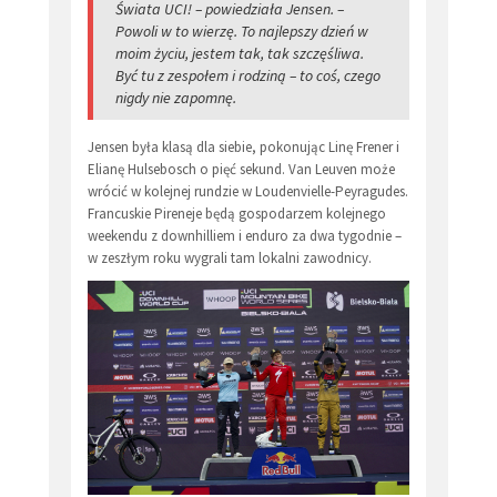
Świata UCI! – powiedziała Jensen. –
Powoli w to wierzę. To najlepszy dzień w
moim życiu, jestem tak, tak szczęśliwa.
Być tu z zespołem i rodziną – to coś, czego
nigdy nie zapomnę.
Jensen była klasą dla siebie, pokonując Linę Frener i
Elianę Hulsebosch o pięć sekund. Van Leuven może
wrócić w kolejnej rundzie w Loudenvielle-Peyragudes.
Francuskie Pireneje będą gospodarzem kolejnego
weekendu z downhilliem i enduro za dwa tygodnie –
w zeszłym roku wygrali tam lokalni zawodnicy.