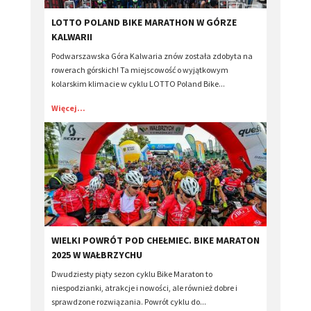
​LOTTO POLAND BIKE MARATHON W GÓRZE
KALWARII
Podwarszawska Góra Kalwaria znów została zdobyta na
rowerach górskich! Ta miejscowość o wyjątkowym
kolarskim klimacie w cyklu LOTTO Poland Bike...
Więcej...
​WIELKI POWRÓT POD CHEŁMIEC. BIKE MARATON
2025 W WAŁBRZYCHU
Dwudziesty piąty sezon cyklu Bike Maraton to
niespodzianki, atrakcje i nowości, ale również dobre i
sprawdzone rozwiązania. Powrót cyklu do...