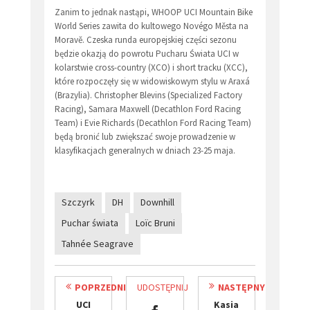
Zanim to jednak nastąpi, WHOOP UCI Mountain Bike
World Series zawita do kultowego Novégo Města na
Moravě. Czeska runda europejskiej części sezonu
będzie okazją do powrotu Pucharu Świata UCI w
kolarstwie cross-country (XCO) i short tracku (XCC),
które rozpoczęły się w widowiskowym stylu w Araxá
(Brazylia). Christopher Blevins (Specialized Factory
Racing), Samara Maxwell (Decathlon Ford Racing
Team) i Evie Richards (Decathlon Ford Racing Team)
będą bronić lub zwiększać swoje prowadzenie w
klasyfikacjach generalnych w dniach 23-25 maja.
Szczyrk
DH
Downhill
Puchar świata
Loïc Bruni
Tahnée Seagrave
POPRZEDNI
UDOSTĘPNIJ
NASTĘPNY
​UCI
Kasia