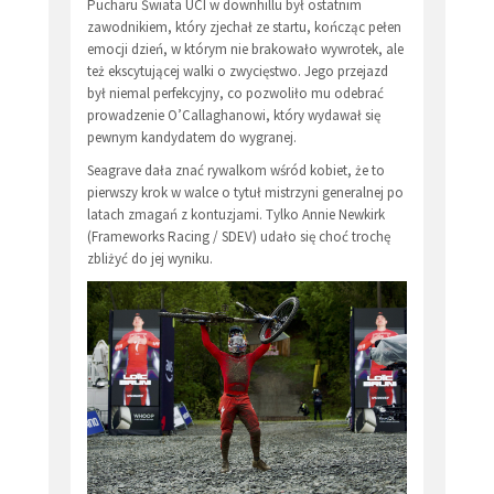
Pucharu Świata UCI w downhillu był ostatnim
zawodnikiem, który zjechał ze startu, kończąc pełen
emocji dzień, w którym nie brakowało wywrotek, ale
też ekscytującej walki o zwycięstwo. Jego przejazd
był niemal perfekcyjny, co pozwoliło mu odebrać
prowadzenie O’Callaghanowi, który wydawał się
pewnym kandydatem do wygranej.
Seagrave dała znać rywalkom wśród kobiet, że to
pierwszy krok w walce o tytuł mistrzyni generalnej po
latach zmagań z kontuzjami. Tylko Annie Newkirk
(Frameworks Racing / SDEV) udało się choć trochę
zbliżyć do jej wyniku.