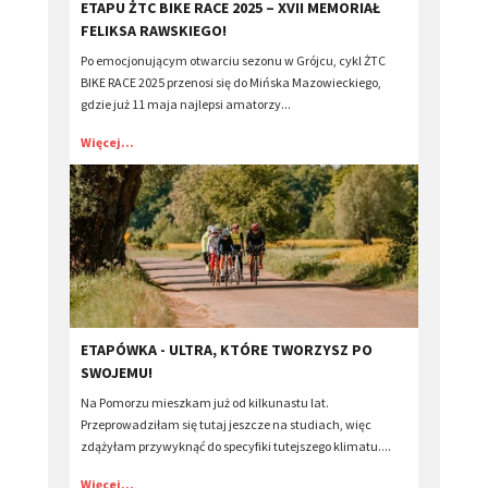
ETAPU ŻTC BIKE RACE 2025 – XVII MEMORIAŁ
FELIKSA RAWSKIEGO!
Po emocjonującym otwarciu sezonu w Grójcu, cykl ŻTC
BIKE RACE 2025 przenosi się do Mińska Mazowieckiego,
gdzie już 11 maja najlepsi amatorzy...
Więcej...
​ETAPÓWKA - ULTRA, KTÓRE TWORZYSZ PO
SWOJEMU!
Na Pomorzu mieszkam już od kilkunastu lat.
Przeprowadziłam się tutaj jeszcze na studiach, więc
zdążyłam przywyknąć do specyfiki tutejszego klimatu....
Więcej...