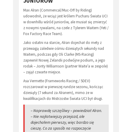
JUNIORÓW
Max Alran (Commencal/Muc-Off by Riding)
udowodnił, że wciąż jest królem Pucharu Świata UCI
w downhillu wśród juniorów, ale musiał się zmierzyć
z nowymi rywalami, na czele z Tylerem Waitem (Yeti /
Fox Factory Race Team).
Jako ostatni na starcie, Alran dojechał do mety z
przewagą zaledwie ośmiu dziesiątych sekundy nad
Waitem, podczas gdy Oli Clarke (MS-Racing)
zapewnił Nowej Zelandii podwójne podium, a jego
rodak – Jonty Williamson (partner Waite’a w zespole)
– zajął czwarte miejsce.
Asa Vermette (Frameworks Racing / 5DEV)
rozczarował w pierwszej rundzie sezonu, kończąc
dziesiąty (7 sekund za Alranem), mimo że w
kwalifikacjach do Mistrzostw Świata UCI był drugi.
– Naprawdę szczęśliwy – powiedział Alran.
– Nie najłatwiejszy przejazd, ale
dojechałem pierwszy, więc bardzo się
cieszę. Co za sposób na rozpoczęcie