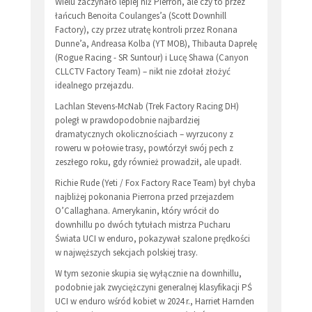
Wielu zaczynało lepiej niż Pierron, ale czy to przez
łańcuch Benoita Coulanges’a (Scott Downhill
Factory), czy przez utratę kontroli przez Ronana
Dunne’a, Andreasa Kolba (YT MOB), Thibauta Daprelę
(Rogue Racing - SR Suntour) i Lucę Shawa (Canyon
CLLCTV Factory Team) – nikt nie zdołał złożyć
idealnego przejazdu.
Lachlan Stevens-McNab (Trek Factory Racing DH)
poległ w prawdopodobnie najbardziej
dramatycznych okolicznościach – wyrzucony z
roweru w połowie trasy, powtórzył swój pech z
zeszłego roku, gdy również prowadził, ale upadł.
Richie Rude (Yeti / Fox Factory Race Team) był chyba
najbliżej pokonania Pierrona przed przejazdem
O’Callaghana. Amerykanin, który wrócił do
downhillu po dwóch tytułach mistrza Pucharu
Świata UCI w enduro, pokazywał szalone prędkości
w najwęższych sekcjach polskiej trasy.
W tym sezonie skupia się wyłącznie na downhillu,
podobnie jak zwyciężczyni generalnej klasyfikacji PŚ
UCI w enduro wśród kobiet w 2024 r., Harriet Harnden