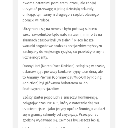
dwoma ostatnimi pomiarami czasu, ale zdołał
utrzymać przewagę o jedną dziesiątą sekundy,
unikając tym samym drugiego z rzędu bolesnego
porażki w Polsce.
Utrzymanie się na rowerze było połową sukcesu –
wielu zawodników lądowało na ziemi, mimo że na
ekranach czasów byli „w zieleni”. Nieco lepsze
warunki pogodowe podczas przejazdów mężczyzn
zachęcały do większego ryzyka, co przełożyło się na
liczne incydenty.
Danny Hart (Norco Race Division) cofnął się w czasie,
ustanawiając pierwszy konkurencyjny czas dnia, ale
to Amaury Pierron (Commencal/Muc-Off by Riding
Addiction) był głównym bohaterem aż do
finałowych przejazdów.
Szósty starter popołudnia zniszczył konkurencję,
osiągając czas 3:05.675, który ostatecznie dał mu
trzecie miejsce – jako jedyny oprócz Bruniego znalazł
się w granicy sekundy od zwycięzcy. Przez ponad
godzinę wydawało się, że może być jeszcze lepiej.