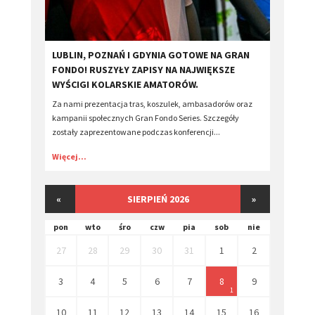
​LUBLIN, POZNAŃ I GDYNIA GOTOWE NA GRAN
FONDO! RUSZYŁY ZAPISY NA NAJWIĘKSZE
WYŚCIGI KOLARSKIE AMATORÓW.
Za nami prezentacja tras, koszulek, ambasadorów oraz
kampanii społecznych Gran Fondo Series. Szczegóły
zostały zaprezentowane podczas konferencji...
Więcej...
«
SIERPIEŃ 2026
»
pon
wto
śro
czw
pia
sob
nie
27
28
29
30
31
1
2
3
4
5
6
7
8
9
1
10
11
12
13
14
15
16