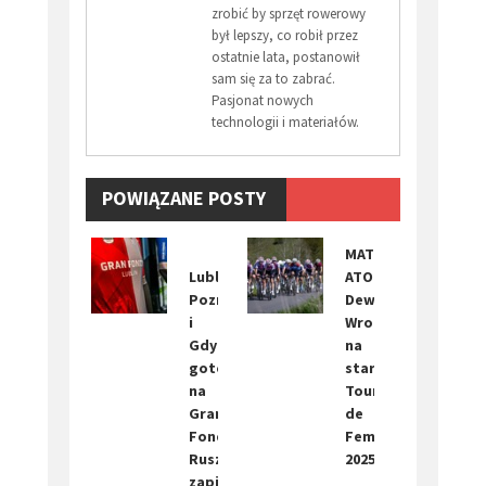
zrobić by sprzęt rowerowy
był lepszy, co robił przez
ostatnie lata, postanowił
sam się za to zabrać.
Pasjonat nowych
technologii i materiałów.
POWIĄZANE POSTY
​MAT
Lublin,
ATOM
Poznań
Deweloper
i
Wrocław
Gdynia
na
gotowe
starcie
na
Tour
Gran
de
Fondo!
Feminin
Ruszyły
2025
zapisy