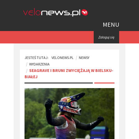
MENU
Zaloguj się
JESTEŚ TUTAJ:
VELONEWS.PL
NEWSY
WYDARZENIA
​SEAGRAVE I BRUNI ZWYCIĘŻAJĄ W BIELSKU-
BIAŁEJ