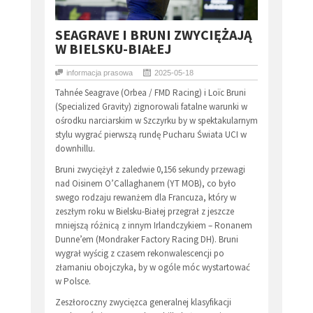
​SEAGRAVE I BRUNI ZWYCIĘŻAJĄ
W BIELSKU-BIAŁEJ
informacja prasowa
2025-05-18
Tahnée Seagrave (Orbea / FMD Racing) i Loïc Bruni
(Specialized Gravity) zignorowali fatalne warunki w
ośrodku narciarskim w Szczyrku by w spektakularnym
stylu wygrać pierwszą rundę Pucharu Świata UCI w
downhillu.
Bruni zwyciężył z zaledwie 0,156 sekundy przewagi
nad Oisinem O’Callaghanem (YT MOB), co było
swego rodzaju rewanżem dla Francuza, który w
zeszłym roku w Bielsku-Białej przegrał z jeszcze
mniejszą różnicą z innym Irlandczykiem – Ronanem
Dunne’em (Mondraker Factory Racing DH). Bruni
wygrał wyścig z czasem rekonwalescencji po
złamaniu obojczyka, by w ogóle móc wystartować
w Polsce.
Zeszłoroczny zwycięzca generalnej klasyfikacji