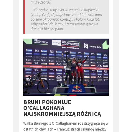
mi się zebrać.
– Nie sądzę, żeby było za wcześnie [myśleć o
tytule]. Czuję się najzdrowsza od lat, wróciłam
po serii okropnych kontuzji. Miałam kilka lat,
żeby wrócić do formy, i teraz jestem gotowa
dać z siebie wszystko.
BRUNI POKONUJE
O’CALLAGHANA
NAJSKROMNIEJSZĄ RÓŻNICĄ
Walka Bruniego z O’Callaghanem rozstrzygnęła się w
ostatnich chwilach – Francuz stracił sekundę między