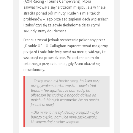
(AON Racing - Tourne Campervans), która
zakwalifikowała się na trzecim miejscu, ale w finale
straciła ponad pół minuty. Rude nie miał takich
problemów – jego przejazd zapierał dech w piersiach
i zakończył się zaledwie siedmioma dziesiątymi
sekundy straty do Pierrona.
Francuz został jednak ostatecznie pokonany przez
„Double O” – O’Callaghan zaprezentował magiczny
przejazd i radośnie świętował na mecie, widząc, że
wskoczył na prowadzenie. Pozostał na nim do
ostatniego przejazdu dnia, gdy Bruni okazał się
nieunikniony.
– Zeszły sezon był trochę słaby, bo kilka razy
przegrywałem bardzo wąsko – powiedział
Bruni. – Nie sądziłem, że dam radę, bo
offseason był trudny, a pogoda daleka od
moich ulubionych warunków. Ale po prostu
jechałem dalej.
– Dla mnie to nie był idealny przejazd – było
bardzo ciężko, hamulce mnie zaskakiwały.
Musiałem dać z siebie wszystko.