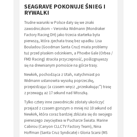
SEAGRAVE POKONUJE ŚNIEG I
RYWALKI
Trudne warunki w Polsce dały się we znaki
zawodniczkom – Veronika Widmann (Mondraker
Factory Racing DH) jako trzecia starterka była
pierwszą, która zjechała trasę bez upadku. Lisa
Bouladou (Goodman Santa Cruz) miała problemy
tuż przed płaskim odcinkiem, a Phoebe Gale (Orbea /
FMD Racing) straciła przyczepność, poślizgnąwszy
się na drewnianym pomoście na górze trasy.
Newkirk, pochodząca z Utah, natychmiast po
Widmann ustanowiła wysoką poprzeczkę,
przejeżdżając (a czasem wręcz „przeskakując”) trasę
z przewagą aż 17 sekund nad Włoszką.
Tylko cztery inne zawodniczki zdołały ukończyć
przejazd z czasem gorszym o mniej niż 10 sekund od
Newkirk, która coraz bardziej zbliżała się do swojego
pierwszego zwycięstwa w Pucharze Świata. Marine
Cabirou (Canyon CLLCTV Factory Team), Nina
Hoffman (Santa Cruz Syndicate) i Gloria Scarsi (MS