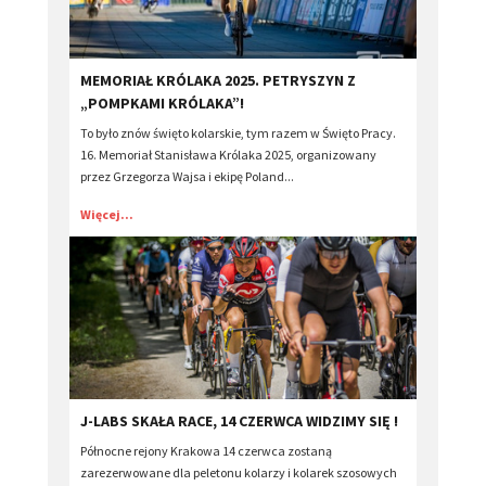
​MEMORIAŁ KRÓLAKA 2025. PETRYSZYN Z
„POMPKAMI KRÓLAKA”!
To było znów święto kolarskie, tym razem w Święto Pracy.
16. Memoriał Stanisława Królaka 2025, organizowany
przez Grzegorza Wajsa i ekipę Poland...
Więcej...
J-LABS SKAŁA RACE, 14 CZERWCA WIDZIMY SIĘ !
Północne rejony Krakowa 14 czerwca zostaną
zarezerwowane dla peletonu kolarzy i kolarek szosowych