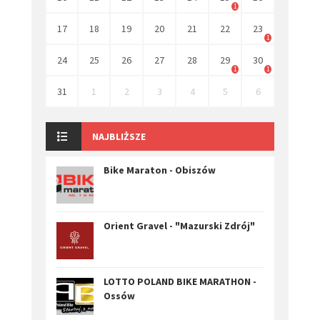
1
17
18
19
20
21
22
23
1
24
25
26
27
28
29
30
1
1
31
1
2
3
4
5
6
NAJBLIŻSZE
Bike Maraton - Obiszów
Orient Gravel - "Mazurski Zdrój"
LOTTO POLAND BIKE MARATHON -
Ossów