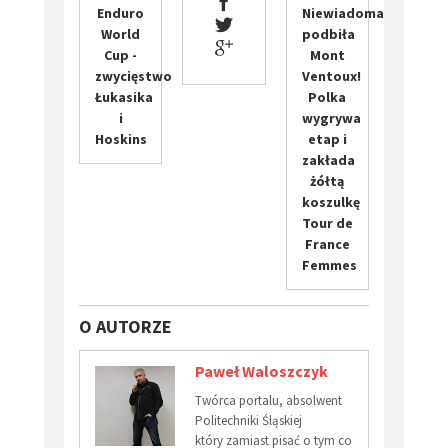
Enduro
Niewiadoma
World
podbiła
Cup -
Mont
zwycięstwo
Ventoux!
Łukasika
Polka
i
wygrywa
Hoskins
etap i
zakłada
żółtą
koszulkę
Tour de
France
Femmes
O AUTORZE
Paweł Waloszczyk
Twórca portalu, absolwent
Politechniki Śląskiej
który zamiast pisać o tym co