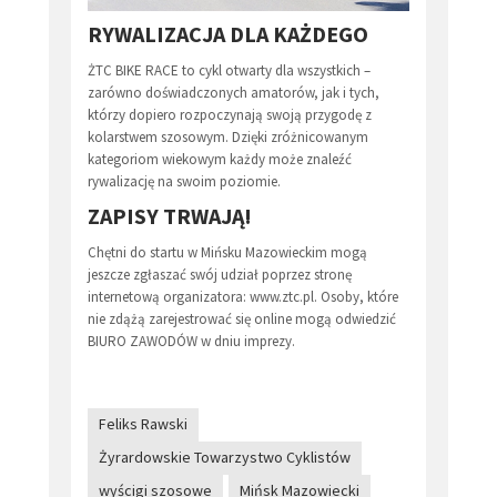
RYWALIZACJA DLA KAŻDEGO
ŻTC BIKE RACE to cykl otwarty dla wszystkich –
zarówno doświadczonych amatorów, jak i tych,
którzy dopiero rozpoczynają swoją przygodę z
kolarstwem szosowym. Dzięki zróżnicowanym
kategoriom wiekowym każdy może znaleźć
rywalizację na swoim poziomie.
ZAPISY TRWAJĄ!
Chętni do startu w Mińsku Mazowieckim mogą
jeszcze zgłaszać swój udział poprzez stronę
internetową organizatora: www.ztc.pl. Osoby, które
nie zdążą zarejestrować się online mogą odwiedzić
BIURO ZAWODÓW w dniu imprezy.
Feliks Rawski
Żyrardowskie Towarzystwo Cyklistów
wyścigi szosowe
Mińsk Mazowiecki