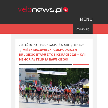
MENU
Zaloguj się
JESTEŚ TUTAJ:
VELONEWS.PL
SPORT
IMPREZY
​MIŃSK MAZOWIECKI GOSPODARZEM
DRUGIEGO ETAPU ŻTC BIKE RACE 2025 – XVII
MEMORIAŁ FELIKSA RAWSKIEGO!