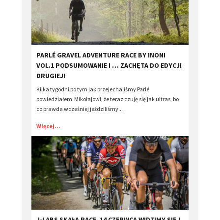
PARLÉ GRAVEL ADVENTURE RACE BY INONI
VOL.1 PODSUMOWANIE I … ZACHĘTA DO EDYCJI
DRUGIEJ!
Kilka tygodni po tym jak przejechaliśmy Parlé
powiedziałem Mikołajowi, że teraz czuję się jak ultras, bo
co prawda wcześniej jeździliśmy...
Więcej...
J-LABS SKAŁA RACE, 14 CZERWCA WIDZIMY SIĘ !