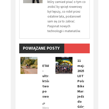
który zamiast pisać o tym co
zrobić by sprzęt rowerowy
był lepszy, co robił przez
ostatnie lata, postanowił
sam się za to zabrać.
Pasjonat nowych
technologii i materiałów.
POWIĄZANE POSTY
​11
ETAPÓWKA
maja
-
2025.
ultra,
LOTTO
które
Poland
tworzysz
Bike
po
Marathon
swojemu!
jedzie
do
Góry
Weronika