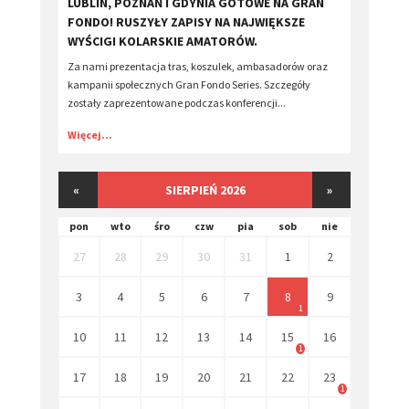
​LUBLIN, POZNAŃ I GDYNIA GOTOWE NA GRAN
FONDO! RUSZYŁY ZAPISY NA NAJWIĘKSZE
WYŚCIGI KOLARSKIE AMATORÓW.
Za nami prezentacja tras, koszulek, ambasadorów oraz
kampanii społecznych Gran Fondo Series. Szczegóły
zostały zaprezentowane podczas konferencji...
Więcej...
«
SIERPIEŃ 2026
»
pon
wto
śro
czw
pia
sob
nie
27
28
29
30
31
1
2
3
4
5
6
7
8
9
1
10
11
12
13
14
15
16
1
17
18
19
20
21
22
23
1