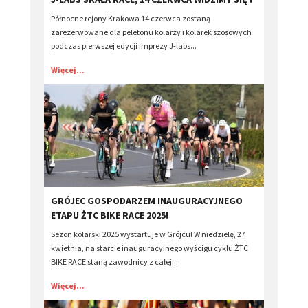
Północne rejony Krakowa 14 czerwca zostaną
zarezerwowane dla peletonu kolarzy i kolarek szosowych
podczas pierwszej edycji imprezy J-labs...
Więcej...
​GRÓJEC GOSPODARZEM INAUGURACYJNEGO
ETAPU ŻTC BIKE RACE 2025!
Sezon kolarski 2025 wystartuje w Grójcu! W niedzielę, 27
kwietnia, na starcie inauguracyjnego wyścigu cyklu ŻTC
BIKE RACE staną zawodnicy z całej...
Więcej...