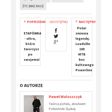
ŻTC BIKE RACE
POPRZEDNI
UDOSTĘPNIJ
NASTĘPNY
Pożar
ETAPÓWKA
zmienia
- ultra,
legendę.
które
Leadville
tworzysz
100
po
MTB
swojemu!
bez
kultowego
Powerline
O AUTORZE
Paweł Waloszczyk
Twórca portalu, absolwent
Politechniki Śląskiej