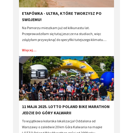
​ETAPÓWKA - ULTRA, KTÓRE TWORZYSZ PO
SWOJEMU!
Na Pomorzu mieszkam już od kilkunastu lat.
Przeprowadziłam się tutaj jeszcze na studiach, więc
zdążyłam przywyknąć do specyfiki tutejszego klimatu....
Więcej...
​11 MAJA 2025. LOTTO POLAND BIKE MARATHON
JEDZIE DO GÓRY KALWARII
To wyjątkowa kolarska lokalizacja! Oddalona od
Warszawy o zaledwie 20 km Góra Kalwaria na mapie
LOTTO Poland Bike Marathon gości od 2009 roku,...