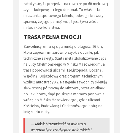
założył się, że przejedzie na rowerze po 60-metrowej
szynie kolejowej – i tego dokonał. To właśnie ta
mieszanka sportowego talentu, odwagi i brawury
sprawia, że jego pamięć wciąż jest żywa wśród
miłośników kolarstwa.
TRASA PEŁNA EMOCJI
Zawodnicy zmierzą się z rundą o długości 26 km,
która zapewni im zarówno szybkie odcinki, jak i
techniczne zakręty. Start i meta zlokalizowane będą
na ulicy Chełmońskiego w Mińsku Mazowieckim, a
trasa poprowadzi ulicami: 11-Listopada, Boczną,
Wspólną, Dojazdową oraz drogami technicznymi
wzdłuż autostrady A2. Następnie zawodnicy skierują
się w stronę północną do Mistowa, przez Anielinek
do Jakubowa, skąd po skręcie w prawo ponownie
wrócą do Mińska Mazowieckiego, gdzie ulicami
Kościelną, Budowlaną i Chełmońskiego dotrą na
linię startu-mety.
— Mińsk Mazowiecki to miasto o
wspaniałych tradycjach kolarskich i