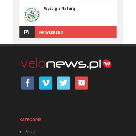
Wyścig z Naturą
NA WEEKEND
KATEGORIE
+
Sprzęt