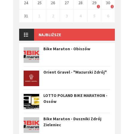
24
25
26
27
28
29
30
1
1
31
1
2
3
4
5
6
NAJBLIŻSZE
Bike Maraton - Obiszów
Orient Gravel - "Mazurski Zdrój"
LOTTO POLAND BIKE MARATHON -
Ossów
Bike Maraton - Duszniki Zdrój
Zieleniec