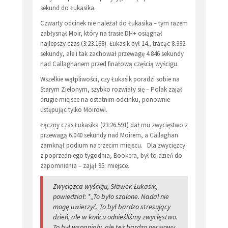
sekund do Łukasika.
Czwarty odcinek nie należał do Łukasika – tym razem
zabłysnął Moir, który na trasie DH+ osiągnął
najlepszy czas (3:23.138). Łukasik był 14., tracąc 8.332
sekundy, ale i tak zachował przewagę 4.846 sekundy
nad Callaghanem przed finałową częścią wyścigu.
Wszelkie wątpliwości, czy Łukasik poradzi sobie na
Starym Zielonym, szybko rozwiały się – Polak zajął
drugie miejsce na ostatnim odcinku, ponownie
ustępując tylko Moirowi.
Łączny czas Łukasika (23:26.591) dał mu zwycięstwo z
przewagą 6.040 sekundy nad Moirem, a Callaghan
zamknął podium na trzecim miejscu. Dla zwycięzcy
z poprzedniego tygodnia, Bookera, był to dzień do
zapomnienia – zajął 95. miejsce.
Zwycięzca wyścigu, Sławek Łukasik,
powiedział: *„To było szalone. Nadal nie
mogę uwierzyć. To był bardzo stresujący
dzień, ale w końcu odnieśliśmy zwycięstwo.
To był wspaniały, ale też bardzo nerwowy