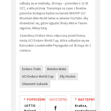
odbędą się w niedzielę, 18 maja – juniorskie o 11:30
CET, a elite później. Transmisja na żywo z finałów
juniorów dostępna będzie na kanale WHOOP UCI
Mountain Bike World Series w serwisie YouTube. Aby
dowiedzieć się, gdzie oglądać finały elite w Twoim
regionie, kliknij tutaj.
Zawodnicy Enduro teraz odpoczną przed trzecią
rundą UCI Enduro World Cup, która odbędzie się we
francuskim Loudenvielle-Peyragudes od 30 maja do 1
czerwca.
Enduro Trails
Bielsko-Biała
​UCI Enduro World Cup
Elly Hoskin
Sławomir Łukasik
POPRZEDNI
UDOSTĘPNIJ
NASTĘPNY
​LOTTO
Kraksa,
Poland
neutralizacja