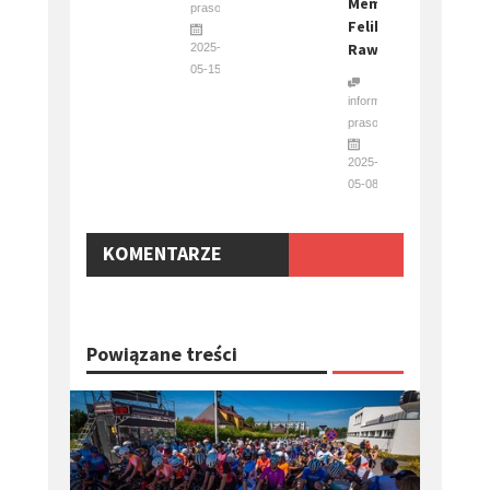
Memoriał
prasowa
Feliksa
Rawskiego!
2025-
05-15
informacja
prasowa
2025-
05-08
KOMENTARZE
Powiązane treści