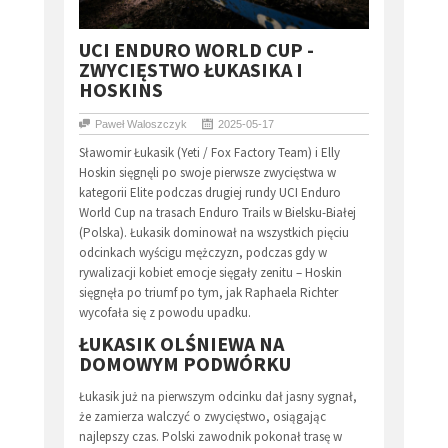
​UCI ENDURO WORLD CUP -
ZWYCIĘSTWO ŁUKASIKA I
HOSKINS
Paweł Waloszczyk
2025-05-17
Sławomir Łukasik (Yeti / Fox Factory Team) i Elly
Hoskin sięgnęli po swoje pierwsze zwycięstwa w
kategorii Elite podczas drugiej rundy UCI Enduro
World Cup na trasach Enduro Trails w Bielsku-Białej
(Polska). Łukasik dominował na wszystkich pięciu
odcinkach wyścigu mężczyzn, podczas gdy w
rywalizacji kobiet emocje sięgały zenitu – Hoskin
sięgnęła po triumf po tym, jak Raphaela Richter
wycofała się z powodu upadku.
ŁUKASIK OLŚNIEWA NA
DOMOWYM PODWÓRKU
Łukasik już na pierwszym odcinku dał jasny sygnał,
że zamierza walczyć o zwycięstwo, osiągając
najlepszy czas. Polski zawodnik pokonał trasę w