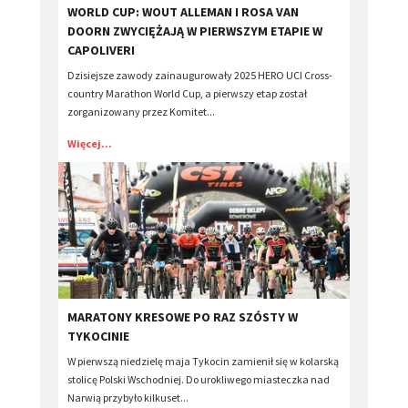
WORLD CUP: WOUT ALLEMAN I ROSA VAN
DOORN ZWYCIĘŻAJĄ W PIERWSZYM ETAPIE W
CAPOLIVERI
Dzisiejsze zawody zainaugurowały 2025 HERO UCI Cross-
country Marathon World Cup, a pierwszy etap został
zorganizowany przez Komitet...
Więcej...
​MARATONY KRESOWE PO RAZ SZÓSTY W
TYKOCINIE
W pierwszą niedzielę maja Tykocin zamienił się w kolarską
stolicę Polski Wschodniej. Do urokliwego miasteczka nad
Narwią przybyło kilkuset...