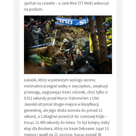
zjechał na czwarte – a Jack Moir (YT Mob) wskoczył
na podium.
Łukasik, który w pierwszym wyścigu sezonu
minimalnie przegrał walkę o zwycięstwo, zwiększył
przewagę, wygrywając trzeci odcinek, choć tylko o
0.511 sekundy przed Marco Osborne’em z USA.
Jeandel utrzymał drugie miejsce w klasyfikacji
generalnej, ale jego strata wzrosła do ponad 11
sekund, a Callaghan powrócił do czołowej trójki –
tracąc 11.439 sekundy do lidera. To był kolejny słaby
etap dla Bookera, który na trasie Debowiec zajął 13.
miejsce i spadł na 11. pozycję, tracąc ponad 30