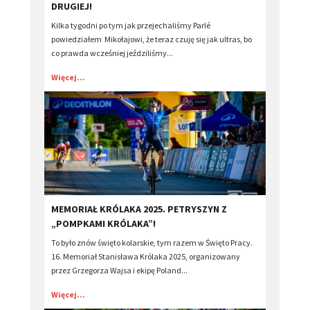
DRUGIEJ!
Kilka tygodni po tym jak przejechaliśmy Parlé
powiedziałem Mikołajowi, że teraz czuję się jak ultras, bo
co prawda wcześniej jeździliśmy...
Więcej...
​MEMORIAŁ KRÓLAKA 2025. PETRYSZYN Z
„POMPKAMI KRÓLAKA”!
To było znów święto kolarskie, tym razem w Święto Pracy.
16. Memoriał Stanisława Królaka 2025, organizowany
przez Grzegorza Wajsa i ekipę Poland...
Więcej...