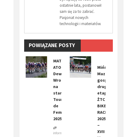
ostatnie lata, postanowił
sam się za to zabrać.
Pasjonat nowych
technologii i materiałów.
POWIĄZANE POSTY
​MAT
ATOM
Mińsk
Deweloper
Mazowiecki
Wrocław
gospodarzem
na
drugiego
starcie
etapu
Tour
ŻTC
de
BIKE
Feminin
RACE
2025
2025
–
XVII
informacja