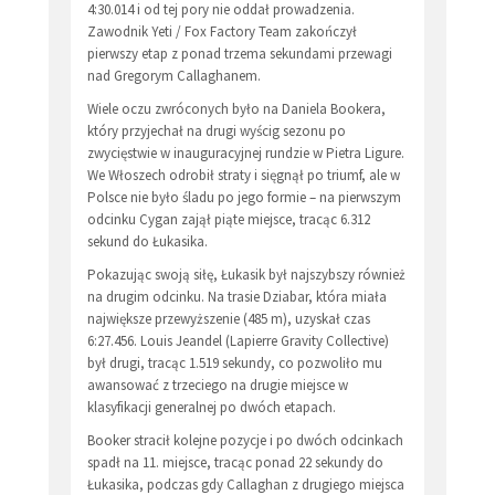
4:30.014 i od tej pory nie oddał prowadzenia.
Zawodnik Yeti / Fox Factory Team zakończył
pierwszy etap z ponad trzema sekundami przewagi
nad Gregorym Callaghanem.
Wiele oczu zwróconych było na Daniela Bookera,
który przyjechał na drugi wyścig sezonu po
zwycięstwie w inauguracyjnej rundzie w Pietra Ligure.
We Włoszech odrobił straty i sięgnął po triumf, ale w
Polsce nie było śladu po jego formie – na pierwszym
odcinku Cygan zajął piąte miejsce, tracąc 6.312
sekund do Łukasika.
Pokazując swoją siłę, Łukasik był najszybszy również
na drugim odcinku. Na trasie Dziabar, która miała
największe przewyższenie (485 m), uzyskał czas
6:27.456. Louis Jeandel (Lapierre Gravity Collective)
był drugi, tracąc 1.519 sekundy, co pozwoliło mu
awansować z trzeciego na drugie miejsce w
klasyfikacji generalnej po dwóch etapach.
Booker stracił kolejne pozycje i po dwóch odcinkach
spadł na 11. miejsce, tracąc ponad 22 sekundy do
Łukasika, podczas gdy Callaghan z drugiego miejsca