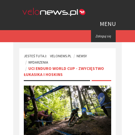
MENU
Zaloguj się
JESTEŚ TUTAJ:
VELONEWS.PL
NEWSY
WYDARZENIA
​UCI ENDURO WORLD CUP - ZWYCIĘSTWO
ŁUKASIKA I HOSKINS