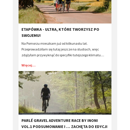
​ETAPÓWKA - ULTRA, KTÓRE TWORZYSZ PO
SWOJEMU!
Na Pomorzu mieszkam już od kilkunastu lat.
Przeprowadziłam się tutaj jeszcze na studiach, więc
zdążyłam przywyknąć do specyfiki tutejszego klimatu....
Więcej...
PARLÉ GRAVEL ADVENTURE RACE BY INONI
VOL.1 PODSUMOWANIE I … ZACHĘTA DO EDYCJI