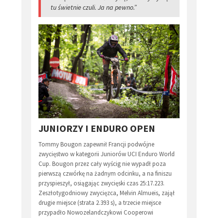
tu świetnie czuli. Ja na pewno.”
JUNIORZY I ENDURO OPEN
Tommy Bougon zapewnił Francji podwójne
zwycięstwo w kategorii Juniorów UCI Enduro World
Cup. Bougon przez cały wyścig nie wypadł poza
pierwszą czwórkę na żadnym odcinku, a na finiszu
przyspieszył, osiągając zwycięski czas 25:17.223.
Zeszłotygodniowy zwycięzca, Melvin Almueis, zajął
drugie miejsce (strata 2.393 s), a trzecie miejsce
przypadło Nowozelandczykowi Cooperowi