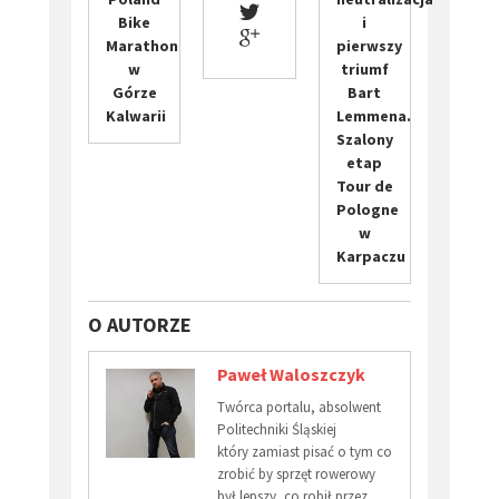
Bike
i
Marathon
pierwszy
w
triumf
Górze
Bart
Kalwarii
Lemmena.
Szalony
etap
Tour de
Pologne
w
Karpaczu
O AUTORZE
Paweł Waloszczyk
Twórca portalu, absolwent
Politechniki Śląskiej
który zamiast pisać o tym co
zrobić by sprzęt rowerowy
był lepszy, co robił przez