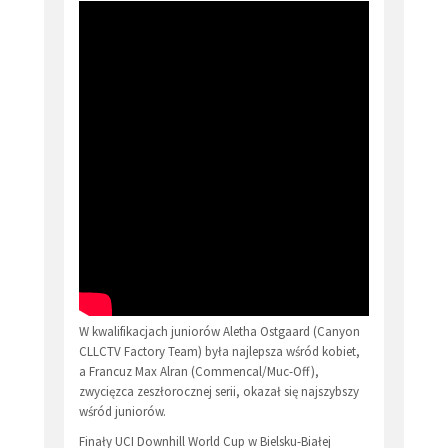
W kwalifikacjach juniorów Aletha Ostgaard (Canyon
CLLCTV Factory Team) była najlepsza wśród kobiet,
a Francuz Max Alran (Commencal/Muc-Off),
zwycięzca zeszłorocznej serii, okazał się najszybszy
wśród juniorów.
Finały UCI Downhill World Cup w Bielsku-Białej