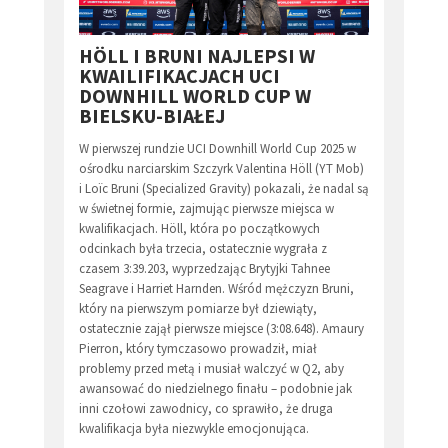
HÖLL I BRUNI NAJLEPSI W
KWAILIFIKACJACH UCI
DOWNHILL WORLD CUP W
BIELSKU-BIAŁEJ
W pierwszej rundzie UCI Downhill World Cup 2025 w
ośrodku narciarskim Szczyrk Valentina Höll (YT Mob)
i Loïc Bruni (Specialized Gravity) pokazali, że nadal są
w świetnej formie, zajmując pierwsze miejsca w
kwalifikacjach. Höll, która po początkowych
odcinkach była trzecia, ostatecznie wygrała z
czasem 3:39.203, wyprzedzając Brytyjki Tahnee
Seagrave i Harriet Harnden. Wśród mężczyzn Bruni,
który na pierwszym pomiarze był dziewiąty,
ostatecznie zajął pierwsze miejsce (3:08.648). Amaury
Pierron, który tymczasowo prowadził, miał
problemy przed metą i musiał walczyć w Q2, aby
awansować do niedzielnego finału – podobnie jak
inni czołowi zawodnicy, co sprawiło, że druga
kwalifikacja była niezwykle emocjonująca.