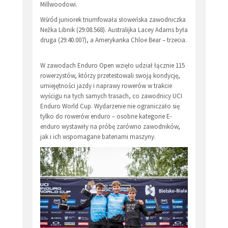
Millwoodowi.
Wśród juniorek triumfowała słoweńska zawodniczka
Nežka Libnik (29:08.568). Australijka Lacey Adams była
druga (29:40.007), a Amerykanka Chloe Bear – trzecia.
W zawodach Enduro Open wzięło udział łącznie 115
rowerzystów, którzy przetestowali swoją kondycję,
umiejętności jazdy i naprawy rowerów w trakcie
wyścigu na tych samych trasach, co zawodnicy UCI
Enduro World Cup. Wydarzenie nie ograniczało się
tylko do rowerów enduro – osobne kategorie E-
enduro wystawiły na próbę zarówno zawodników,
jak i ich wspomagane bateriami maszyny.