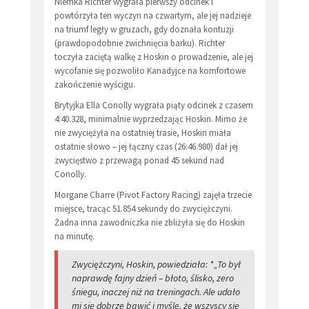
Niemka Richter wygrała pierwszy odcinek i
powtórzyła ten wyczyn na czwartym, ale jej nadzieje
na triumf legły w gruzach, gdy doznała kontuzji
(prawdopodobnie zwichnięcia barku). Richter
toczyła zaciętą walkę z Hoskin o prowadzenie, ale jej
wycofanie się pozwoliło Kanadyjce na komfortowe
zakończenie wyścigu.
Brytyjka Ella Conolly wygrała piąty odcinek z czasem
4:40.328, minimalnie wyprzedzając Hoskin. Mimo że
nie zwyciężyła na ostatniej trasie, Hoskin miała
ostatnie słowo – jej łączny czas (26:46.980) dał jej
zwycięstwo z przewagą ponad 45 sekund nad
Conolly.
Morgane Charre (Pivot Factory Racing) zajęła trzecie
miejsce, tracąc 51.854 sekundy do zwyciężczyni.
Żadna inna zawodniczka nie zbliżyła się do Hoskin
na minutę.
Zwyciężczyni, Hoskin, powiedziała: *„To był
naprawdę fajny dzień – błoto, ślisko, zero
śniegu, inaczej niż na treningach. Ale udało
mi się dobrze bawić i myślę, że wszyscy się