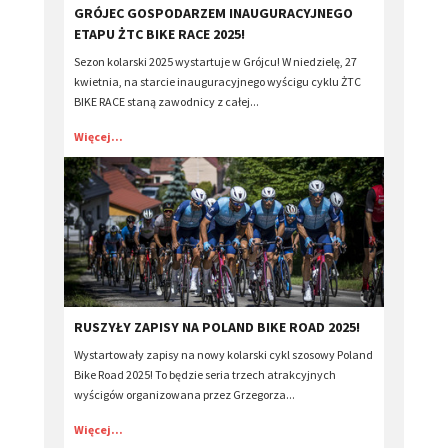
​GRÓJEC GOSPODARZEM INAUGURACYJNEGO
ETAPU ŻTC BIKE RACE 2025!
Sezon kolarski 2025 wystartuje w Grójcu! W niedzielę, 27
kwietnia, na starcie inauguracyjnego wyścigu cyklu ŻTC
BIKE RACE staną zawodnicy z całej...
Więcej...
​RUSZYŁY ZAPISY NA POLAND BIKE ROAD 2025!
Wystartowały zapisy na nowy kolarski cykl szosowy Poland
Bike Road 2025! To będzie seria trzech atrakcyjnych
wyścigów organizowana przez Grzegorza...
Więcej...