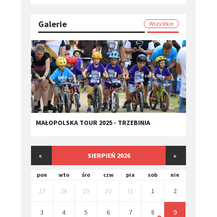
Galerie
Wszystkie
MAŁOPOLSKA TOUR 2025 - TRZEBINIA
«
SIERPIEŃ 2026
»
pon
wto
śro
czw
pia
sob
nie
27
28
29
30
31
1
2
3
4
5
6
7
8
9