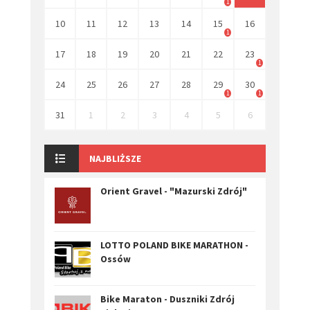
1
10
11
12
13
14
15
16
1
17
18
19
20
21
22
23
1
24
25
26
27
28
29
30
1
1
31
1
2
3
4
5
6
NAJBLIŻSZE
Orient Gravel - "Mazurski Zdrój"
LOTTO POLAND BIKE MARATHON -
Ossów
Bike Maraton - Duszniki Zdrój