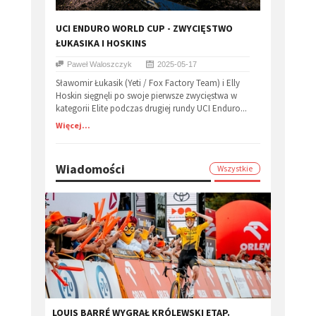
​UCI ENDURO WORLD CUP - ZWYCIĘSTWO
ŁUKASIKA I HOSKINS
Paweł Waloszczyk
2025-05-17
Sławomir Łukasik (Yeti / Fox Factory Team) i Elly
Hoskin sięgnęli po swoje pierwsze zwycięstwa w
kategorii Elite podczas drugiej rundy UCI Enduro...
Więcej...
Wiadomości
Wszystkie
LOUIS BARRÉ WYGRAŁ KRÓLEWSKI ETAP.