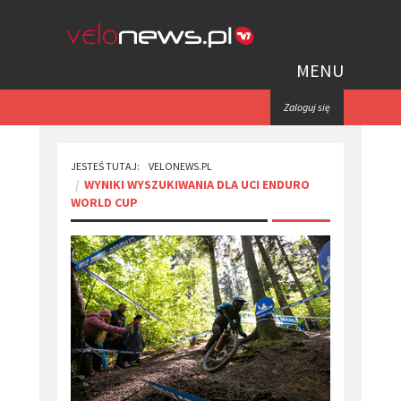
MENU
Zaloguj się
JESTEŚ TUTAJ:
VELONEWS.PL
WYNIKI WYSZUKIWANIA DLA ​UCI ENDURO
WORLD CUP