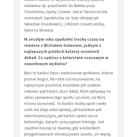
niedawno np. pojechałem do Bielska przez
Chochołów, Ujsoły i Żywiec. Jest w Tatrach trochę
szosowych zapaleńców, np. były olimpijczyk
Sebastian Druszkiewicz, z którym czasem jeżdżę,
także na Słowacji.
W zeszłym roku spędziłeś trochę czasu na
rowerze z Michałem Gołasiem, jednym z
najlepszych polskich kolarzy ostatnich
dekad. Co sądzisz o kolarstwie szosowym w
zawodowym wydaniu?
Było to bardzo fajne i wartościowe spotkanie, dobrze
poznać kogoś, kto robił coś na poważnie, na
najwyższym poziomie. Kolarstwo jest szalenie
ciekawe i jest bardzo dużo detali, które wpływają na
obraz uprawiania tego sportu i poziom, na który
można się wznieść. To bardzo trudny sport i wiele
osób nie zdaje sobie sprawy, jak kolarstwo jest
obecnie precyzyjne, jak bardzo opiera się na
technologii, danych i precyzyjnym treningu. Jest
zupełnie inaczej niż dawniej, gdy w kolarskich
przygotowaniach obowiązywała zasada „im więcej,