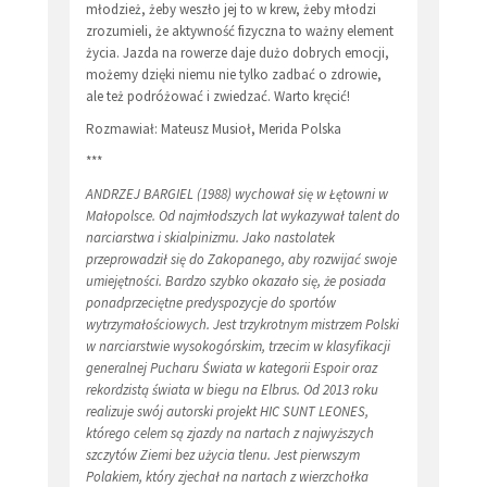
młodzież, żeby weszło jej to w krew, żeby młodzi
zrozumieli, że aktywność fizyczna to ważny element
życia. Jazda na rowerze daje dużo dobrych emocji,
możemy dzięki niemu nie tylko zadbać o zdrowie,
ale też podróżować i zwiedzać. Warto kręcić!
Rozmawiał: Mateusz Musioł, Merida Polska
***
ANDRZEJ BARGIEL (1988) wychował się w Łętowni w
Małopolsce. Od najmłodszych lat wykazywał talent do
narciarstwa i skialpinizmu. Jako nastolatek
przeprowadził się do Zakopanego, aby rozwijać swoje
umiejętności. Bardzo szybko okazało się, że posiada
ponadprzeciętne predyspozycje do sportów
wytrzymałościowych. Jest trzykrotnym mistrzem Polski
w narciarstwie wysokogórskim, trzecim w klasyfikacji
generalnej Pucharu Świata w kategorii Espoir oraz
rekordzistą świata w biegu na Elbrus. Od 2013 roku
realizuje swój autorski projekt HIC SUNT LEONES,
którego celem są zjazdy na nartach z najwyższych
szczytów Ziemi bez użycia tlenu. Jest pierwszym
Polakiem, który zjechał na nartach z wierzchołka