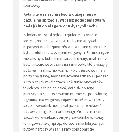
sportowej.
Kolarstwo i narciarstwo w dużej mierze
bazują na sprzęcie. Widzisz podobieństwa w
podejściu do niego w obu dyscyplinach?
W kolarstwie są określone regulacje dotyczące
sprzętu, np. limit wagi roweru, by nie wpływała
negatywnie na bezpieczeństwo. W moim sporcie też
było podobnie z wyścigiem wagowym. Pamiętam, że
wierciliśmy w butach narciarskich dziury, miałem też
buty skitourowe wiązane na sznurówki, które ważyły
połowę mniej niż fabryczne. Tylko częściowo miały
porządną gumę, były zeszlifowane szlifierką i jeździło
się w nich jak w kaloszach. Jeśli funkcjonowałeś w
takich realiach na co dzień, dało się do tego
przyzwyczaić, ale w pewnym momencie pojawiły się
ograniczenia wagowe, pojawił się też nowoczesny
sprzęt i zawodnik nie musiał już sam poszukiwać
odpowiedniego komfortu i wagi. Producenci sami
zaczęli wprowadzać pomysły zawodników, którzy
tuningowali swój sprzęt, do tworzenia fabrycznych
butów, nart czy wiązań. Firmy coraz bardziej