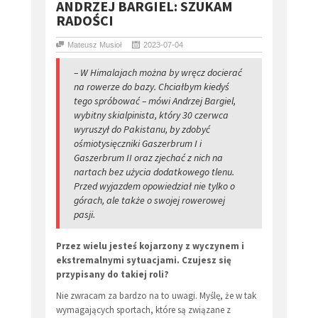
​ANDRZEJ BARGIEL: SZUKAM
RADOŚCI
Mateusz Musioł
2023-07-04
– W Himalajach można by wręcz docierać
na rowerze do bazy. Chciałbym kiedyś
tego spróbować – mówi Andrzej Bargiel,
wybitny skialpinista, który 30 czerwca
wyruszył do Pakistanu, by zdobyć
ośmiotysięczniki Gaszerbrum I i
Gaszerbrum II oraz zjechać z nich na
nartach bez użycia dodatkowego tlenu.
Przed wyjazdem opowiedział nie tylko o
górach, ale także o swojej rowerowej
pasji.
Przez wielu jesteś kojarzony z wyczynem i
ekstremalnymi sytuacjami. Czujesz się
przypisany do takiej roli?
Nie zwracam za bardzo na to uwagi. Myślę, że w tak
wymagających sportach, które są związane z