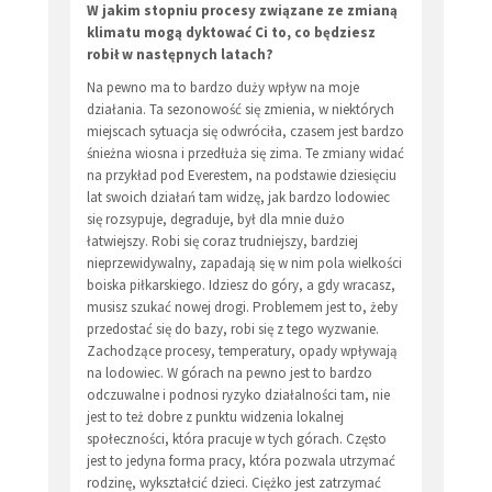
W jakim stopniu procesy związane ze zmianą
klimatu mogą dyktować Ci to, co będziesz
robił w następnych latach?
Na pewno ma to bardzo duży wpływ na moje
działania. Ta sezonowość się zmienia, w niektórych
miejscach sytuacja się odwróciła, czasem jest bardzo
śnieżna wiosna i przedłuża się zima. Te zmiany widać
na przykład pod Everestem, na podstawie dziesięciu
lat swoich działań tam widzę, jak bardzo lodowiec
się rozsypuje, degraduje, był dla mnie dużo
łatwiejszy. Robi się coraz trudniejszy, bardziej
nieprzewidywalny, zapadają się w nim pola wielkości
boiska piłkarskiego. Idziesz do góry, a gdy wracasz,
musisz szukać nowej drogi. Problemem jest to, żeby
przedostać się do bazy, robi się z tego wyzwanie.
Zachodzące procesy, temperatury, opady wpływają
na lodowiec. W górach na pewno jest to bardzo
odczuwalne i podnosi ryzyko działalności tam, nie
jest to też dobre z punktu widzenia lokalnej
społeczności, która pracuje w tych górach. Często
jest to jedyna forma pracy, która pozwala utrzymać
rodzinę, wykształcić dzieci. Ciężko jest zatrzymać