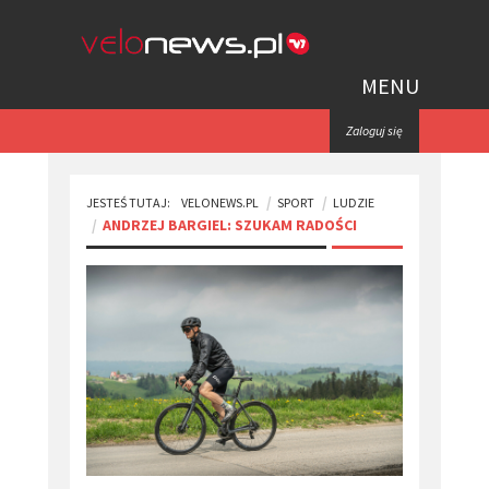
MENU
Zaloguj się
JESTEŚ TUTAJ:
VELONEWS.PL
SPORT
LUDZIE
​ANDRZEJ BARGIEL: SZUKAM RADOŚCI