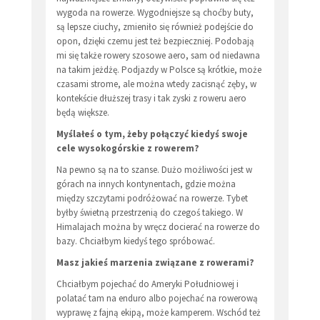
wygoda na rowerze. Wygodniejsze są choćby buty,
są lepsze ciuchy, zmieniło się również podejście do
opon, dzięki czemu jest też bezpieczniej. Podobają
mi się także rowery szosowe aero, sam od niedawna
na takim jeżdżę. Podjazdy w Polsce są krótkie, może
czasami strome, ale można wtedy zacisnąć zęby, w
kontekście dłuższej trasy i tak zyski z roweru aero
będą większe.
Myślałeś o tym, żeby połączyć kiedyś swoje
cele wysokogórskie z rowerem?
Na pewno są na to szanse. Dużo możliwości jest w
górach na innych kontynentach, gdzie można
między szczytami podróżować na rowerze. Tybet
byłby świetną przestrzenią do czegoś takiego. W
Himalajach można by wręcz docierać na rowerze do
bazy. Chciałbym kiedyś tego spróbować.
Masz jakieś marzenia związane z rowerami?
Chciałbym pojechać do Ameryki Południowej i
polatać tam na enduro albo pojechać na rowerową
wyprawę z fajną ekipą, może kamperem. Wschód też