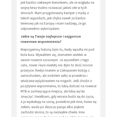
jest bardzo ciekawym kierunkiem, ale ze względu na
wojnę teraz trudno rozważać jakieś cele w tych
stronach. Mam przygotowany kamper z myślą o
takich wyjazdach, jest chyba nawet za bardzo
terenowy jak na Europę i mam nadzieję, że go
odpowiednio wykorzystam.
Jakie są Twoje najlepsze i najgorsze
rowerowe wspomnienia?
Nieprzyjemną historią było to, kiedy wpadła mi pod
koła kura. Wywaliłem się, złamałem widelec w
swoim rowerze szosowym. Ja wyszedłem z tego
cało, rower i kura niestety nie. Było to dość mocne
przeżycie. Kiedyś miałem w Zakopanem kolizję z
samochodem, ale zrobiłem salto w powietrzu i
właściwie wylądowałem na nogach. Jeśli chodzi o
pozytywne wspomnienia, to lubię dotrzeć na rowerze
MTB w zachwycające miejsca, ale lubię się też
zmęczyć. Uwielbiam, gdy wiosna budzi się do życia,
a ja wyskakuję na szosę, powietrze jest inne, trawa się
zieleni, woda po deszczu paruje albo pięknie
zachodzi słońce, to są niezwykłe chwile. Inne