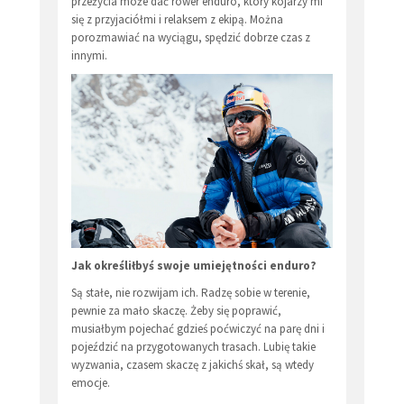
przeżycia może dać rower enduro, który kojarzy mi
się z przyjaciółmi i relaksem z ekipą. Można
porozmawiać na wyciągu, spędzić dobrze czas z
innymi.
Jak określiłbyś swoje umiejętności enduro?
Są stałe, nie rozwijam ich. Radzę sobie w terenie,
pewnie za mało skaczę. Żeby się poprawić,
musiałbym pojechać gdzieś poćwiczyć na parę dni i
pojeździć na przygotowanych trasach. Lubię takie
wyzwania, czasem skaczę z jakichś skał, są wtedy
emocje.