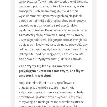
wykorzystana. To wymagający sport, ale też ciekawy,
wiąże się z podróżami, kulturą kibicowania, wielkimi
emocjami. Problemem mogłyby być dla mnie
wysokie temperatury na wyścigach, fajnie jednak
byłoby co najmniej pojechać na obóz treningowy z
zawodową grupą kolarską i zobaczyć, jak to
wygląda od środka. Dwa-trzy razy byłem na Sardynii
z amatorską ekipą z Krakowa i mogłem się trochę
uczyć tego kolarstwa, jak gospodarować energią na
podjazdach, kiedy można sobie na co pozwolić, gdy
jest jeszcze określony dystans do przejechania. Szosa
jest fajna też pod tym względem, że to coś na lata,
co pozwala utrzymywać formę i dbać o zdrowie.
Zobaczymy Cię kiedyś na rowerze z
przypiętym numerem startowym, choćby w
amatorskim wyścigu?
Moja działalność jest mocno sprofilowana i
angażująca, ale może z czasem, gdy moja
aktywność w górach stanie się łagodniejsza, będę
potrzebował jakichś nowych wyzwań, żeby mieć
motywację do treningu. W końcu trzeba się ruszać,
nawet po zakończeniu poważnej aktywności