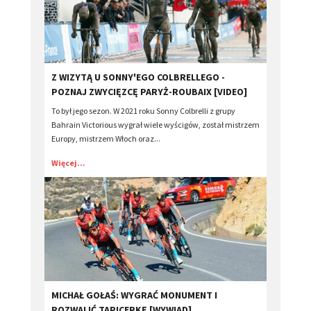
Z WIZYTĄ U SONNY'EGO COLBRELLEGO -
POZNAJ ZWYCIĘZCĘ PARYŻ-ROUBAIX [VIDEO]
To był jego sezon. W 2021 roku Sonny Colbrelli z grupy
Bahrain Victorious wygrał wiele wyścigów, został mistrzem
Europy, mistrzem Włoch oraz...
Więcej...
​MICHAŁ GOŁAŚ: WYGRAĆ MONUMENT I
ROZWALIĆ TAPICERKĘ [WYWIAD]