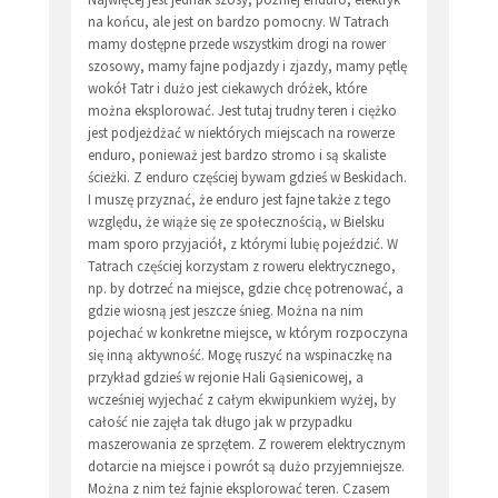
na końcu, ale jest on bardzo pomocny. W Tatrach
mamy dostępne przede wszystkim drogi na rower
szosowy, mamy fajne podjazdy i zjazdy, mamy pętlę
wokół Tatr i dużo jest ciekawych dróżek, które
można eksplorować. Jest tutaj trudny teren i ciężko
jest podjeżdżać w niektórych miejscach na rowerze
enduro, ponieważ jest bardzo stromo i są skaliste
ścieżki. Z enduro częściej bywam gdzieś w Beskidach.
I muszę przyznać, że enduro jest fajne także z tego
względu, że wiąże się ze społecznością, w Bielsku
mam sporo przyjaciół, z którymi lubię pojeździć. W
Tatrach częściej korzystam z roweru elektrycznego,
np. by dotrzeć na miejsce, gdzie chcę potrenować, a
gdzie wiosną jest jeszcze śnieg. Można na nim
pojechać w konkretne miejsce, w którym rozpoczyna
się inną aktywność. Mogę ruszyć na wspinaczkę na
przykład gdzieś w rejonie Hali Gąsienicowej, a
wcześniej wyjechać z całym ekwipunkiem wyżej, by
całość nie zajęła tak długo jak w przypadku
maszerowania ze sprzętem. Z rowerem elektrycznym
dotarcie na miejsce i powrót są dużo przyjemniejsze.
Można z nim też fajnie eksplorować teren. Czasem