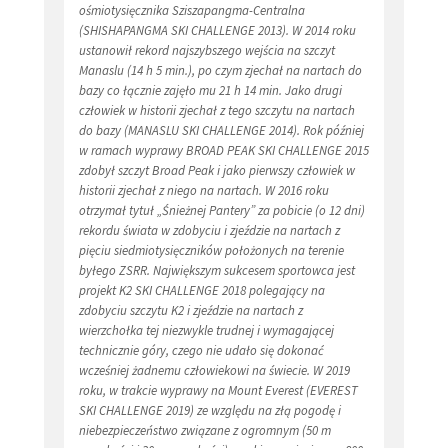
ośmiotysięcznika Sziszapangma-Centralna
(SHISHAPANGMA SKI CHALLENGE 2013). W 2014 roku
ustanowił rekord najszybszego wejścia na szczyt
Manaslu (14 h 5 min.), po czym zjechał na nartach do
bazy co łącznie zajęło mu 21 h 14 min. Jako drugi
człowiek w historii zjechał z tego szczytu na nartach
do bazy (MANASLU SKI CHALLENGE 2014). Rok później
w ramach wyprawy BROAD PEAK SKI CHALLENGE 2015
zdobył szczyt Broad Peak i jako pierwszy człowiek w
historii zjechał z niego na nartach. W 2016 roku
otrzymał tytuł „Śnieżnej Pantery” za pobicie (o 12 dni)
rekordu świata w zdobyciu i zjeździe na nartach z
pięciu siedmiotysięczników położonych na terenie
byłego ZSRR. Największym sukcesem sportowca jest
projekt K2 SKI CHALLENGE 2018 polegający na
zdobyciu szczytu K2 i zjeździe na nartach z
wierzchołka tej niezwykle trudnej i wymagającej
technicznie góry, czego nie udało się dokonać
wcześniej żadnemu człowiekowi na świecie. W 2019
roku, w trakcie wyprawy na Mount Everest (EVEREST
SKI CHALLENGE 2019) ze względu na złą pogodę i
niebezpieczeństwo związane z ogromnym (50 m