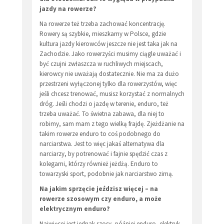
jazdy na rowerze?
Na rowerze też trzeba zachować koncentrację.
Rowery są szybkie, mieszkamy w Polsce, gdzie
kultura jazdy kierowców jeszcze nie jest taka jak na
Zachodzie. Jako rowerzyści musimy ciągle uważać i
być czujni zwłaszcza w ruchliwych miejscach,
kierowcy nie uważają dostatecznie. Nie ma za dużo
przestrzeni wyłączonej tylko dla rowerzystów, więc
jeśli chcesz trenować, musisz korzystać z normalnych
dróg. Jeśli chodzi o jazdę w terenie, enduro, też
trzeba uważać. To świetna zabawa, dla niej to
robimy, sam mam z tego wielką frajdę. Zjeżdżanie na
takim rowerze enduro to coś podobnego do
narciarstwa. Jest to więc jakaś alternatywa dla
narciarzy, by potrenować i fajnie spędzić czas z
kolegami, którzy również jeżdżą. Enduro to
towarzyski sport, podobnie jak narciarstwo zimą.
Na jakim sprzęcie jeździsz więcej – na
rowerze szosowym czy enduro, a może
elektrycznym enduro?
Najwięcej jest jednak szosy, później enduro, elektryk