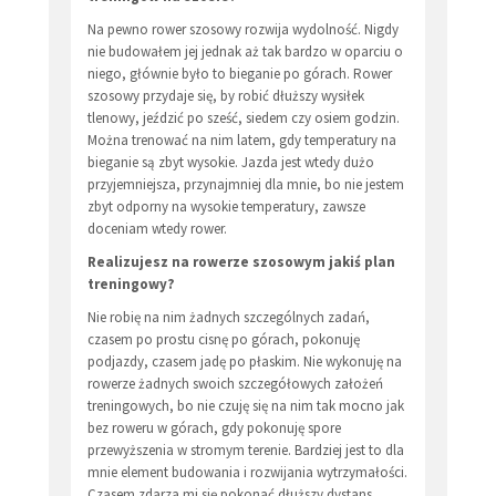
Na pewno rower szosowy rozwija wydolność. Nigdy
nie budowałem jej jednak aż tak bardzo w oparciu o
niego, głównie było to bieganie po górach. Rower
szosowy przydaje się, by robić dłuższy wysiłek
tlenowy, jeździć po sześć, siedem czy osiem godzin.
Można trenować na nim latem, gdy temperatury na
bieganie są zbyt wysokie. Jazda jest wtedy dużo
przyjemniejsza, przynajmniej dla mnie, bo nie jestem
zbyt odporny na wysokie temperatury, zawsze
doceniam wtedy rower.
Realizujesz na rowerze szosowym jakiś plan
treningowy?
Nie robię na nim żadnych szczególnych zadań,
czasem po prostu cisnę po górach, pokonuję
podjazdy, czasem jadę po płaskim. Nie wykonuję na
rowerze żadnych swoich szczegółowych założeń
treningowych, bo nie czuję się na nim tak mocno jak
bez roweru w górach, gdy pokonuję spore
przewyższenia w stromym terenie. Bardziej jest to dla
mnie element budowania i rozwijania wytrzymałości.
Czasem zdarza mi się pokonać dłuższy dystans,