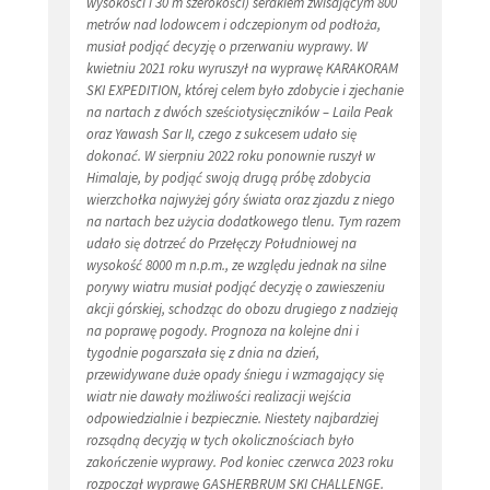
wysokości i 30 m szerokości) serakiem zwisającym 800
metrów nad lodowcem i odczepionym od podłoża,
musiał podjąć decyzję o przerwaniu wyprawy. W
kwietniu 2021 roku wyruszył na wyprawę KARAKORAM
SKI EXPEDITION, której celem było zdobycie i zjechanie
na nartach z dwóch sześciotysięczników – Laila Peak
oraz Yawash Sar II, czego z sukcesem udało się
dokonać. W sierpniu 2022 roku ponownie ruszył w
Himalaje, by podjąć swoją drugą próbę zdobycia
wierzchołka najwyżej góry świata oraz zjazdu z niego
na nartach bez użycia dodatkowego tlenu. Tym razem
udało się dotrzeć do Przełęczy Południowej na
wysokość 8000 m n.p.m., ze względu jednak na silne
porywy wiatru musiał podjąć decyzję o zawieszeniu
akcji górskiej, schodząc do obozu drugiego z nadzieją
na poprawę pogody. Prognoza na kolejne dni i
tygodnie pogarszała się z dnia na dzień,
przewidywane duże opady śniegu i wzmagający się
wiatr nie dawały możliwości realizacji wejścia
odpowiedzialnie i bezpiecznie. Niestety najbardziej
rozsądną decyzją w tych okolicznościach było
zakończenie wyprawy. Pod koniec czerwca 2023 roku
rozpoczął wyprawę GASHERBRUM SKI CHALLENGE.