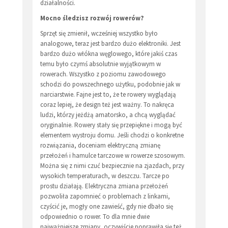
działalności.
Mocno śledzisz rozwój rowerów?
Sprzęt się zmienił, wcześniej wszystko było
analogowe, teraz jest bardzo dużo elektroniki. Jest
bardzo dużo włókna węglowego, które jakiś czas
temu było czymś absolutnie wyjątkowym w
rowerach. Wszystko z poziomu zawodowego
schodzi do powszechnego użytku, podobnie jak w
narciarstwie. Fajne jest to, że te rowery wyglądają
coraz lepiej, że design też jest ważny. To nakręca
ludzi, którzy jeżdżą amatorsko, a chcą wyglądać
oryginalnie. Rowery stały się przepiękne i mogą być
elementem wystroju domu. Jeśli chodzi o konkretne
rozwiązania, doceniam elektryczną zmianę
przełożeń i hamulce tarczowe w rowerze szosowym.
Można się z nimi czuć bezpiecznie na zjazdach, przy
wysokich temperaturach, w deszczu. Tarcze po
prostu działają. Elektryczna zmiana przełożeń
pozwoliła zapomnieć o problemach z linkami,
czyścić je, mogły one zawieść, gdy nie dbało się
odpowiednio o rower. To dla mnie dwie
najważniejsze zmiany, oczywiście poprawiła się też