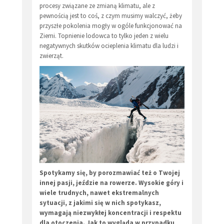
procesy związane ze zmianą klimatu, ale z
pewnością jest to coś, z czym musimy walczyć, żeby
przyszłe pokolenia mogły w ogóle funkcjonować na
Ziemi. Topnienie lodowca to tylko jeden z wielu
negatywnych skutków ocieplenia klimatu dla ludzi i
zwierząt.
Spotykamy się, by porozmawiać też o Twojej
innej pasji, jeździe na rowerze. Wysokie góry i
wiele trudnych, nawet ekstremalnych
sytuacji, z jakimi się w nich spotykasz,
wymagają niezwykłej koncentracji i respektu
dla otoczenia. Jak to wygląda w przypadku