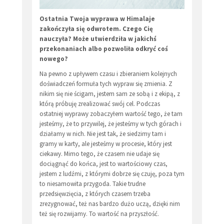
Ostatnia Twoja wyprawa w Himalaje
zakończyła się odwrotem. Czego Cię
nauczyła? Może utwierdziła w jakichś
przekonaniach albo pozwoliła odkryć coś
nowego?
Na pewno z upływem czasu i zbieraniem kolejnych
doświadczeń formuła tych wypraw się zmienia. Z
nikim się nie ścigam, jestem sam ze sobą i z ekipą, z
którą próbuję zrealizować swój cel. Podczas
ostatniej wyprawy zobaczyłem wartość tego, że tam
jesteśmy, że to przywilej, że jesteśmy w tych górach i
działamy w nich. Nie jest tak, że siedzimy tam i
gramy w karty, ale jesteśmy w procesie, który jest
ciekawy. Mimo tego, że czasem nie udaje się
dociągnąć do końca, jest to wartościowy czas,
jestem z ludźmi, z którymi dobrze się czuję, poza tym
to niesamowita przygoda. Takie trudne
przedsięwzięcia, z których czasem trzeba
zrezygnować, też nas bardzo dużo uczą, dzięki nim
też się rozwijamy. To wartość na przyszłość.