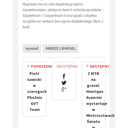
Wyprawa ma na celu eksplorację rejonu
Gaszerbrumów i zdobycie dwóch ośmiotysięczników –
Gaszerbrum I i Gaszerbrum II oraz zjazd z obydwu
szczytów na nartach bez użycia dodatkowego tlenu z
butli.
wywiad
ANDRZEJ BARGIEL
POPRZEDNI
UDOSTĘPNIJ
NASTĘPNY
​Piotr
Z MTB
Ławicki
na
w
gravel.
szeregach
Henrique
Pho3nix
Avancini
GVT
wystartuje
Team
w
Mistrzostwach
Świata
w