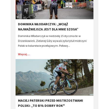
​DOMINIKA WŁODARCZYK: „WCIĄŻ
NAJWAŻNIEJSZA JEST DLA MNIE SZOSA”
Dominika Włodarczyk w niedzielę 15 stycznia br. w
Drzonkowie k. Zielonej Góry wywalczyła tytuł mistrzyni
Polski w kolarstwie przełajowym. Połowę...
Więcej...
MACIEJ PATERSKI PRZED MISTRZOSTWAMI
POLSKI: „TO BYŁ DOBRY ROK"