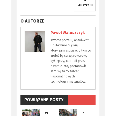
Australii
O AUTORZE
Paweł Waloszczyk
Twórca portalu, absolwent
Politechniki Śląskiej
który zamiast pisać o tym co
zrobić by sprzęt rowerowy
był lepszy, co robił przez
ostatnie lata, postanowił
sam się za to zabrać.
Pasjonat nowych
technologii i materiałów.
POWIĄZANE POSTY
​W
Z