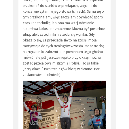
przekonać do startów w przełajach, więc nie do
końca wierzyłam w jego słowa (śmiech). Sama się o
tym przekonałam, więc zaczęłam poświęcać sporo
czasu na technikę, bo ona ma w tej odmianie
kolarstwa kolosalne znaczenie. Można być piekielnie
silną, ale bez techniki nie zrobi się wyniku. Gdy
okazało się, że przekłada się to na szosę, moja
motywacja do tych treningów wzrosła. Może trochę
niezręcznie to zabrzmi i nie powinnam tego głośno
mówić, ale jeśli jeszcze niejako przy okazji można
zostać przełajową mistrzynią Polski... To ja takie
„przy okazji” tych treningów biorę w ciemno! Bez
zastanowienia! (śmiech).