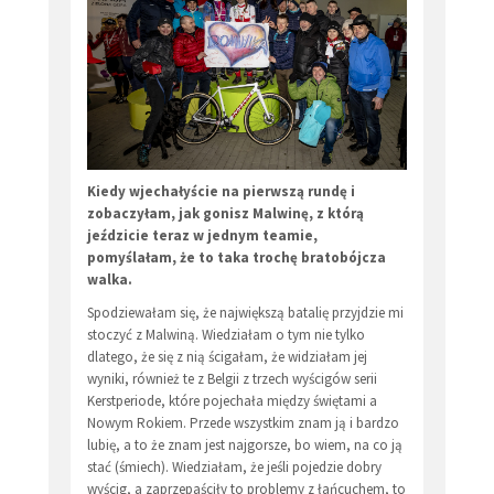
Kiedy wjechałyście na pierwszą rundę i
zobaczyłam, jak gonisz Malwinę, z którą
jeździcie teraz w jednym teamie,
pomyślałam, że to taka trochę bratobójcza
walka.
Spodziewałam się, że największą batalię przyjdzie mi
stoczyć z Malwiną. Wiedziałam o tym nie tylko
dlatego, że się z nią ścigałam, że widziałam jej
wyniki, również te z Belgii z trzech wyścigów serii
Kerstperiode, które pojechała między świętami a
Nowym Rokiem. Przede wszystkim znam ją i bardzo
lubię, a to że znam jest najgorsze, bo wiem, na co ją
stać (śmiech). Wiedziałam, że jeśli pojedzie dobry
wyścig, a zaprzepaściły to problemy z łańcuchem, to