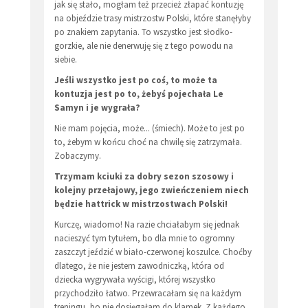
jak się stało, mogłam też przecież złapać kontuzję
na objeździe trasy mistrzostw Polski, które stanęłyby
po znakiem zapytania. To wszystko jest słodko-
gorzkie, ale nie denerwuję się z tego powodu na
siebie.
Jeśli wszystko jest po coś, to może ta
kontuzja jest po to, żebyś pojechała Le
Samyn i je wygrała?
Nie mam pojęcia, może... (śmiech). Może to jest po
to, żebym w końcu choć na chwilę się zatrzymała.
Zobaczymy.
Trzymam kciuki za dobry sezon szosowy i
kolejny przełajowy, jego zwieńczeniem niech
będzie hattrick w mistrzostwach Polski!
Kurczę, wiadomo! Na razie chciałabym się jednak
nacieszyć tym tytułem, bo dla mnie to ogromny
zaszczyt jeździć w biało-czerwonej koszulce. Choćby
dlatego, że nie jestem zawodniczką, która od
dziecka wygrywała wyścigi, której wszystko
przychodziło łatwo. Przewracałam się na każdym
treningu, bo nie dosięgałam do klamek. Z każdego