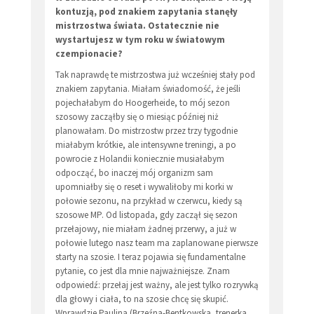
kontuzją, pod znakiem zapytania stanęły
mistrzostwa świata. Ostatecznie nie
wystartujesz w tym roku w światowym
czempionacie?
Tak naprawdę te mistrzostwa już wcześniej stały pod
znakiem zapytania. Miałam świadomość, że jeśli
pojechałabym do Hoogerheide, to mój sezon
szosowy zacząłby się o miesiąc później niż
planowałam. Do mistrzostw przez trzy tygodnie
miałabym krótkie, ale intensywne treningi, a po
powrocie z Holandii koniecznie musiałabym
odpocząć, bo inaczej mój organizm sam
upomniałby się o reset i wywaliłoby mi korki w
połowie sezonu, na przykład w czerwcu, kiedy są
szosowe MP. Od listopada, gdy zaczął się sezon
przełajowy, nie miałam żadnej przerwy, a już w
połowie lutego nasz team ma zaplanowane pierwsze
starty na szosie. I teraz pojawia się fundamentalne
pytanie, co jest dla mnie najważniejsze. Znam
odpowiedź: przełaj jest ważny, ale jest tylko rozrywką
dla głowy i ciała, to na szosie chcę się skupić.
Wprawdzie Paulina (Brzeźna-Bentkowska, trenerka