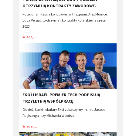
OTRZYMUJĄ KONTRAKTY ZAWODOWE.
Po trudnym teście końcowym w Hiszpanii, Alex Morrice i
Luca Vergallito otrzymali kontrakty kolarskie na sezon
2023
Więcej...
EKOÏ I ISRAËL-PREMIER TECH PODPISUJĄ
TRZYLETNIĄ WSPÓŁPRACĘ
Odzież, kaski i okulary Ekoi zobaczymy m.in u Jacoba
Fuglsanga, czy Michaela Woodsa.
Więcej...