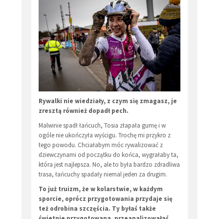
Rywalki nie wiedziały, z czym się zmagasz, je
zresztą również dopadł pech.
Malwinie spadł łańcuch, Tosia złapała gumę i w
ogóle nie ukończyła wyścigu. Trochę mi przykro z
tego powodu. Chciałabym móc rywalizować z
dziewczynami od początku do końca, wygrałaby ta,
która jest najlepsza. No, ale to była bardzo zdradliwa
trasa, łańcuchy spadały niemal jeden za drugim.
To już truizm, że w kolarstwie, w każdym
sporcie, oprócz przygotowania przydaje się
też odrobina szczęścia. Ty byłaś także
świetnie przygotowana, przeanalizowałaś