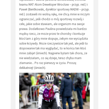
teamu MAT Atom Deweloper Wrocław – przyp. red.) i
Paweł (Bentkowski, dyrektor sportowy MADW – przyp.
red.) zostawili mi wolną rękę, nie chcą mnie w niczym
ograniczać, jeśli chodzi o mój sportowy rozwój i
cele, jakie sobie stawiam, ale organizm ma swoje
prawa. Dodatkowo Paulina powiedziała mi bardzo
mądrą rzecz, że może przez te choroby i kontuzje
ktoś tam z góry mnie stopuje, żebym nie wyrządziła
sobie krzywdy. Może rzeczywiście tak jest, ale jeśli to
stopowanie tak ma wyglądać, to w końcu ten ktoś
mnie zabije! (śmiech). Najpierw byłam tak chora, że
nie wiedziałam, co się dzieje, teraz chyba mam
złamanie... Po raz pierwszy w życiu. Proszę
delikatniej! (śmiech).