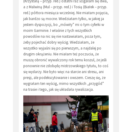
(Krzystałą – przyp. red.) ostatni raz ścigałam się dwa,
a z Malwiną (Mul – przyp. red.) i Tosią (Białek – przyp.
red.) półtora miesiąca wcześniej. Nie miałam pojęcia,
jak bardzo są mocne. Wiedziałam tylko, w jakiej ja
jestem dyspozycji, bo „mówiły” mi o tym cyferki w
moim Garminie. I właśnie z tych wszystkich
powodów na nic się nie nastawiałam, poza tym,
żeby pojechać dobry wyścig. Wiedziałam, że
wszystko wyjaśni się po pierwszym, a najdalej po
drugim okrążeniu. Nie miałam też poczucia, że
muszę obronić wywalczony rok temu koszul, że jeśli
ponownie nie zdobędę mistrzowskiego tytułu, to coś
się wydarzy. Nie było więc na starcie ani stresu, ani
presji, ale podekscytowanie i owszem. Cieszę się, że
wygrałam ten wyścig, mimo wszystkich „przygód”
na trasie i tego, jak się układała rywalizacja.