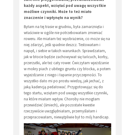
każdy aspekt, wzięłaś pod uwagę wszystkie
możliwe czynniki. Może to też miało
znaczenie i wpłynęło na wynik?
Byłam na tej trasie w grudniu, była zamarznięta i
właściwie w ogóle nie potrzebowałam zmieniać
roweru. Ale miałam też wyobrażenie, co może się na
niej zdarzyć, jeśli spadnie deszcz. Testowałam i
napęd, i siebie w takich warunkach. Sprawdzałam,
jak w błocie będzie zachowywał się łańcuch, korby,
przerzutki, ale też cały rower. Ćwiczyłam wjeżdżanie
w mokry piach z ubitego gruntu czy błocka, a potem
wyjeżdżanie z niego i łapanie przyczepności. To
wszystko dało mi po prostu wiedzę, jak jechać, z
jaką kadencją pedałować. Przygotowując się do
tego startu, wzięłam pod uwagę wszystkie czynniki,
na które miałam wpływ. Choroby nie mogłam
przewidzieć (śmiech), ale pozostałe kwestie
rzeczywiście uwzględniałam, przemyślałam i
przepracowałam, niewątpliwie był to mój handicap.