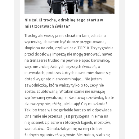
Nie żal Ci trochę, odrobinę tego startu w
mistrzostwach świata?
Trochę, ale wiesz, ja nie chciałam tam jechać na
wycieczkę, chciałam być dobrze przygotowana,
skupiona na celu, czyli walce o TOP10. Trzy tygodnie
przed docelową imprezą nie mogę trenować, nawet
na trenażerze trudno mi pewnie złapać kierownicę,
więc nie zrobię żadnych cięższych ćwiczeń, o
interwałach, podczas których nawet mieszkanie się
dotąd wyginało nie wspominając... Nie jestem
zawodniczką, która walczy tylko o to, żeby nie
zostać zdublowaną. W takim stanie nie nawiążę
wyrównanej rywalizacji ze światową czołówką, bo te
dziewczyny nie jeżdżą, ale latają! Czy mi szkoda?
Tak, bo trasa w Hoogerheide bardzo mi odpowiada.
Ona mnie nie przeraża, jest przystępna, nie ma na
niej ścianek z piachem i błotnych kąpieli, mostków,
wiaduktów... Odnalazłabym się na niej i to bez
żadnych ograniczeń w głowie. Ale trudno, stało się