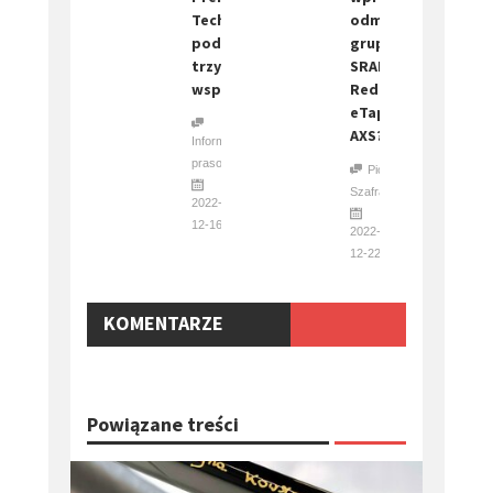
Tech
odmienionej
podpisują
grupy
trzyletnią
SRAM
współpracę
Red
eTap
AXS?
Informacja
prasowa
Piotr
Szafraniec
2022-
12-16
2022-
12-22
KOMENTARZE
Powiązane treści