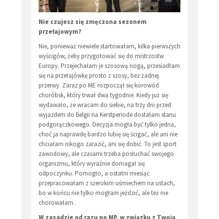
Nie czujesz się zmęczona sezonem
przełajowym?
Nie, ponieważ niewiele startowałam, kilka pierwszych
wyścigów, żeby przygotować się do mistrzostw
Europy. Przejechałam je szosową nogą, przesiadłam
się na przełajówkę prosto z szosy, bez żadnej
przerwy. Zaraz po ME rozpoczął się korowód
choróbsk, który trwał dwa tygodnie. Kiedy już się
wydawało, że wracam do siebie, na trzy dni przed
wyjazdem do Belgii na Kerstperiode dostałam stanu
podgorączkowego. Decyzja mogła być tylko jedna,
choć ja naprawdę bardzo lubię się ścigać, ale ani nie
chciałam nikogo zarazić, ani się dobić. To jest sport
zawodowy, ale czasami trzeba posłuchać swojego
organizmu, który wyraźnie domagał się
odpoczynku. Pomogło, a ostatni miesiąc
przepracowałam z szerokim uśmiechem na ustach,
bo w końcu nie tylko mogłam jeździć, ale też nie
chorowałam.
W zasadzie od razu po MP, w związku z Twoją