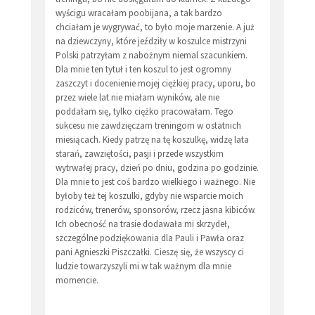
wyścigu wracałam poobijana, a tak bardzo
chciałam je wygrywać, to było moje marzenie. A już
na dziewczyny, które jeździły w koszulce mistrzyni
Polski patrzyłam z nabożnym niemal szacunkiem.
Dla mnie ten tytuł i ten koszul to jest ogromny
zaszczyt i docenienie mojej ciężkiej pracy, uporu, bo
przez wiele lat nie miałam wyników, ale nie
poddałam się, tylko ciężko pracowałam. Tego
sukcesu nie zawdzięczam treningom w ostatnich
miesiącach. Kiedy patrzę na tę koszulkę, widzę lata
starań, zawziętości, pasji i przede wszystkim
wytrwałej pracy, dzień po dniu, godzina po godzinie.
Dla mnie to jest coś bardzo wielkiego i ważnego. Nie
byłoby też tej koszulki, gdyby nie wsparcie moich
rodziców, trenerów, sponsorów, rzecz jasna kibiców.
Ich obecność na trasie dodawała mi skrzydeł,
szczególne podziękowania dla Pauli i Pawła oraz
pani Agnieszki Piszczałki. Cieszę się, że wszyscy ci
ludzie towarzyszyli mi w tak ważnym dla mnie
momencie.