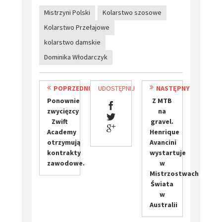
Mistrzyni Polski
Kolarstwo szosowe
Kolarstwo Przełajowe
kolarstwo damskie
​Dominika Włodarczyk
POPRZEDNI
UDOSTĘPNIJ
NASTĘPNY
Ponownie
Z MTB
zwycięzcy
na
Zwift
gravel.
Academy
Henrique
otrzymują
Avancini
kontrakty
wystartuje
zawodowe.
w
Mistrzostwach
Świata
w
Australii