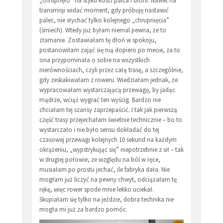
„chrupnęło” na styku kości palca i dłoni. Nawet na
transmisji widać moment, gdy próbuję nastawić
palec, nie słychać tylko kolejnego „chrupnięcia”
(śmiech). Wtedy już byłam niemal pewna, że to
złamanie. Zostawiałam tę dłoń w spokoju,
postanowiłam zająć się nią dopiero po mecie, za to
ona przypominała o sobie na wszystkich
nierównościach, czyli przez całą trasę, a szczególnie,
gdy zeskakiwałam z roweru. Wiedziałam jednak, że
wypracowałam wystarczającą przewagę, by jadąc
mądrze, wciąż wygrać ten wyścig. Bardzo nie
chciałam tej szansy zaprzepaścić. I tak jak pierwszą
część trasy przejechałam świetnie technicznie – bo to
wystarczało i nie było sensu dokładać do tej
czasowej przewagi kolejnych 10 sekund na każdym
okrążeniu, „wypstrykując się” niepotrzebnie z sił – tak
w drugiej połowie, ze względu na ból w ręce,
musiałam po prostu jechać, ile fabryka dała. Nie
mogłam już liczyć na pewny chwyt, odciążałam tę
rękę, więc rower spode mnie lekko uciekał.
Skupiałam się tylko na jeździe, dobra technika nie
mogła mi już za bardzo pomóc.