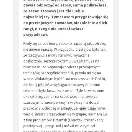
głowie odpocząć od szosy, sama podkreślasz,
że sezon szosowy jest dla Ciebie
najważniejszy. Tymczasem przygotowując się
do przełajowych zawodów, niezależnie od ich
rangi, niczego nie pozostawiasz
przypadkowi.
Kiedy się za coś biorę, robię to najlepiej jak potrafię,
nie umiem inaczej. W przypadku przełajów było tak,
że rzeczywiście miały stanowić wyłącznie
odskocznię. Jeszcze rok temu uważałam, że na
niewiele to, co wypracuję podczas przełajowych
treningów, szczególnie techniki, przyda mi się na
szosie. Wolałabym być 10. na mistrzostwach Polski,
ale lepiej jeździć w wyścigach szosowych, moim
celem nie była koszulka z orłem. Tyle że w sezonie
okazało się, że na i na szosówce, i na rowerze
czasowym o wiele pewniej, z większą niż dotąd
prędkością wchodzę w zakręty, że lepiej czuję rower,
więc o śmiało przepycham się w grupie, nie mam już
z tym problemów. Przemek (Gierczak, trener kadry
przełajowej – przyp. red.) mówił mi o tym od
początku, ale sądziłam, że chce mnie w ten sposób