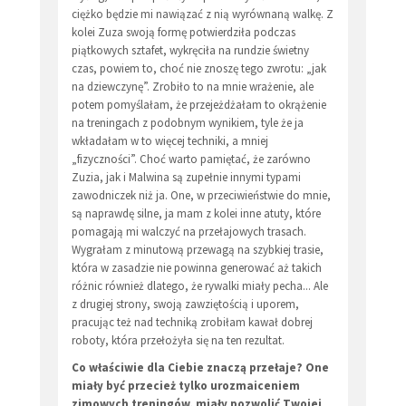
ciężko będzie mi nawiązać z nią wyrównaną walkę. Z
kolei Zuza swoją formę potwierdziła podczas
piątkowych sztafet, wykręciła na rundzie świetny
czas, powiem to, choć nie znoszę tego zwrotu: „jak
na dziewczynę”. Zrobiło to na mnie wrażenie, ale
potem pomyślałam, że przejeżdżałam to okrążenie
na treningach z podobnym wynikiem, tyle że ja
wkładałam w to więcej techniki, a mniej
„fizyczności”. Choć warto pamiętać, że zarówno
Zuzia, jak i Malwina są zupełnie innymi typami
zawodniczek niż ja. One, w przeciwieństwie do mnie,
są naprawdę silne, ja mam z kolei inne atuty, które
pomagają mi walczyć na przełajowych trasach.
Wygrałam z minutową przewagą na szybkiej trasie,
która w zasadzie nie powinna generować aż takich
różnic również dlatego, że rywalki miały pecha... Ale
z drugiej strony, swoją zawziętością i uporem,
pracując też nad techniką zrobiłam kawał dobrej
roboty, która przełożyła się na ten rezultat.
Co właściwie dla Ciebie znaczą przełaje? One
miały być przecież tylko urozmaiceniem
zimowych treningów, miały pozwolić Twojej