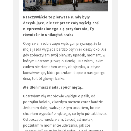
Rzeczywiście te pierwsze rundy były
decydujące, ale też przez cały wyścig coś
nieprzewidzianego się przydarzało, Ty
również nie uniknęłaś kraks.
Obejrzałam sobie zapis wyścigu i przyznaję, że ta
moja jazda wygląda bardzo płynnie i cieszy oko. Ale
gdy zobaczyłam swój pierwszy upadek, moment, w
którym uderzam głową o ziemię... Nie wiem, jakim
cudem nie złamałam wtedy obojczyka, a jedyne
konsekwencje, które poczułam dopiero następnego
dnia, to ból głowy i barku.
Ale dłoń masz nadal spuchniętą...
Uderzyłam nią w połowie wyścigu o palik, od
początku bolało, z każdym metrem coraz bardziej.
Jechałam dalej, walcząc z tym uczuciem, bo nie
chciałam wypuścić z rąk tego, co było już tak blisko.
Od początku wiedziałam, że coś jest nie tak,
poczułam w momencie uderzenia, jak coś