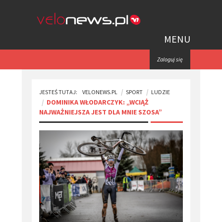
MENU
Zaloguj się
JESTEŚ TUTAJ:
VELONEWS.PL
SPORT
LUDZIE
​DOMINIKA WŁODARCZYK: „WCIĄŻ
NAJWAŻNIEJSZA JEST DLA MNIE SZOSA”