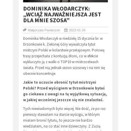
​DOMINIKA WŁODARCZYK:
„WCIĄŻ NAJWAŻNIEJSZA JEST
DLA MNIE SZOSA”
Małgorzata Pawlaczek
2023-01-24
Dominika Włodarczyk w niedzielę 15 stycznia br. w
Drzonkowie k. Zielonej Góry wywalczyła tytuł
mistrzyni Polski w kolarstwie przełajowym. Połowę
trasy przejechała z kontuzją dłoni, co w efekcie
wykluczyło ją z walki o TOP10 w mistrzostwach
świata. Przed nią jednak sezon szosowy i na nim się
obecnie koncentruje.
Jakie to uczucie obronić tytuł mistrzyni
Polski? Przed wyścigiem w Drzonkowie byłaś
go ciekawa z uwagi na tę wyjątkową sytuację,
w jakiej wcześniej jeszcze się nie znalazłaś.
Tych niewiadomych było więcej. Nie dość, że po raz
pierwszy stawałam na starcie wyścigu, w którym
miałam bronić tytułu, to jeszcze nie bardzo
wiedziałam, na co stać inne dziewczyny. Z Zuzią