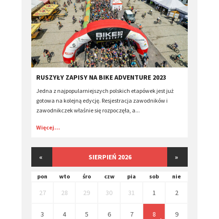
RUSZYŁY ZAPISY NA ​BIKE ADVENTURE 2023
Jedna z najpopularniejszych polskich etapówek jest już
gotowa na kolejną edycję. Resjestracja zawodników i
zawodnikczek właśnie się rozpoczęła, a...
Więcej...
«
SIERPIEŃ 2026
»
pon
wto
śro
czw
pia
sob
nie
27
28
29
30
31
1
2
3
4
5
6
7
8
9