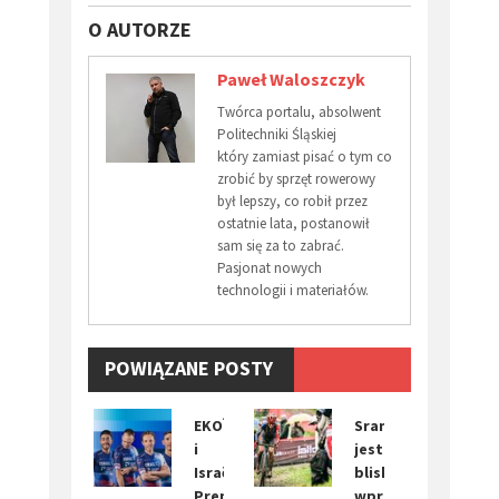
O AUTORZE
Paweł Waloszczyk
Twórca portalu, absolwent
Politechniki Śląskiej
który zamiast pisać o tym co
zrobić by sprzęt rowerowy
był lepszy, co robił przez
ostatnie lata, postanowił
sam się za to zabrać.
Pasjonat nowych
technologii i materiałów.
POWIĄZANE POSTY
EKOÏ
Sram
i
jest
Israël-
bliski
Premier
wprowadzenia