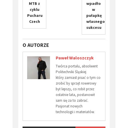
MTB z
wpadło
cyklu
w
Pucharu
pułapkę
Czech
własnego
sukcesu
O AUTORZE
Paweł Waloszczyk
Twórca portalu, absolwent
Politechniki Śląskiej
który zamiast pisać o tym co
zrobić by sprzęt rowerowy
był lepszy, co robił przez
ostatnie lata, postanowił
sam się za to zabrać.
Pasjonat nowych
technologii i materiałów.