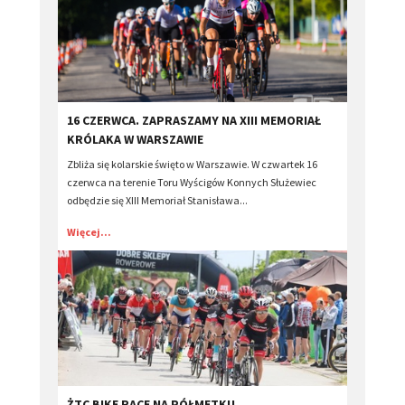
​16 CZERWCA. ZAPRASZAMY NA XIII MEMORIAŁ
KRÓLAKA W WARSZAWIE
Zbliża się kolarskie święto w Warszawie. W czwartek 16
czerwca na terenie Toru Wyścigów Konnych Służewiec
odbędzie się XIII Memoriał Stanisława...
Więcej...
​ŻTC BIKE RACE NA PÓŁMETKU