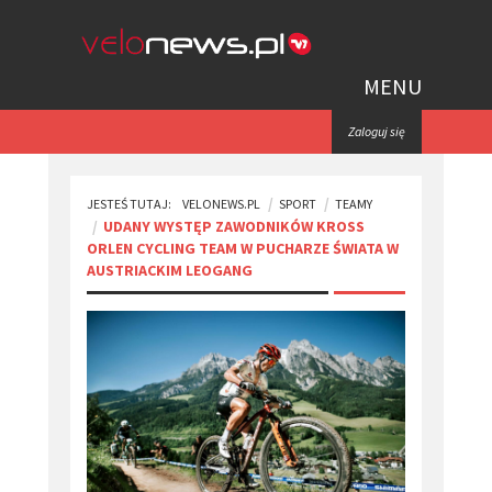
MENU
Zaloguj się
JESTEŚ TUTAJ:
VELONEWS.PL
SPORT
TEAMY
​UDANY WYSTĘP ZAWODNIKÓW KROSS
ORLEN CYCLING TEAM W PUCHARZE ŚWIATA W
AUSTRIACKIM LEOGANG