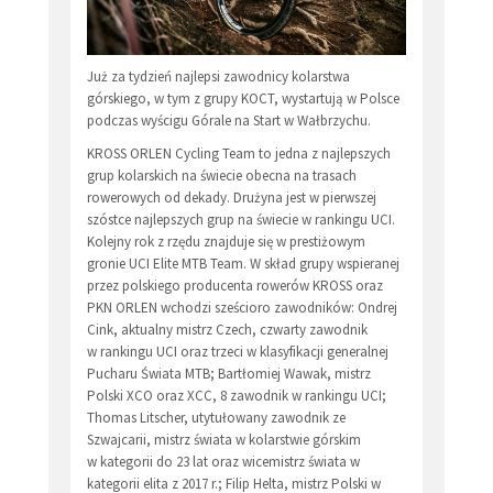
Już za tydzień najlepsi zawodnicy kolarstwa
górskiego, w tym z grupy KOCT, wystartują w Polsce
podczas wyścigu Górale na Start w Wałbrzychu.
KROSS ORLEN Cycling Team to jedna z najlepszych
grup kolarskich na świecie obecna na trasach
rowerowych od dekady. Drużyna jest w pierwszej
szóstce najlepszych grup na świecie w rankingu UCI.
Kolejny rok z rzędu znajduje się w prestiżowym
gronie UCI Elite MTB Team. W skład grupy wspieranej
przez polskiego producenta rowerów KROSS oraz
PKN ORLEN wchodzi sześcioro zawodników: Ondrej
Cink, aktualny mistrz Czech, czwarty zawodnik
w rankingu UCI oraz trzeci w klasyfikacji generalnej
Pucharu Świata MTB; Bartłomiej Wawak, mistrz
Polski XCO oraz XCC, 8 zawodnik w rankingu UCI;
Thomas Litscher, utytułowany zawodnik ze
Szwajcarii, mistrz świata w kolarstwie górskim
w kategorii do 23 lat oraz wicemistrz świata w
kategorii elita z 2017 r.; Filip Helta, mistrz Polski w