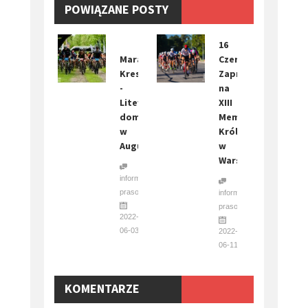
POWIĄZANE POSTY
​16
Maratony
Czerwca.
Kresowe
Zapraszamy
-
na
Litewska
XIII
dominacja
Memoriał
w
Królaka
Augustowie
w
Warszawie
informacja
prasowa
informacja
prasowa
2022-
06-03
2022-
06-11
KOMENTARZE