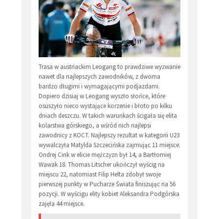
Trasa w austriackim Leogang to prawdziwe wyzwanie
nawet dla najlepszych zawodników, z dwoma
bardzo długimi i wymagającymi podjazdami.
Dopiero dzisiaj w Leogang wyszło słońce, które
osuszyło nieco wystające korzenie i błoto po kilku
dniach deszczu. W takich warunkach ścigała się elita
kolarstwa górskiego, a wśród nich najlepsi
zawodnicy z KOCT. Najlepszy rezultat w kategorii U23
wywalczyła Matylda Szczecińska zajmując 11 miejsce.
Ondrej Cink w elicie mężczyzn był 14, a Bartłomiej
Wawak 18. Thomas Litscher ukończył wyścig na
miejscu 22, natomiast Filip Helta zdobył swoje
pierwszej punkty w Pucharze Świata finiszując na 56
pozycji. W wyścigu elity kobiet Aleksandra Podgórska
zajęła 44 miejsce.