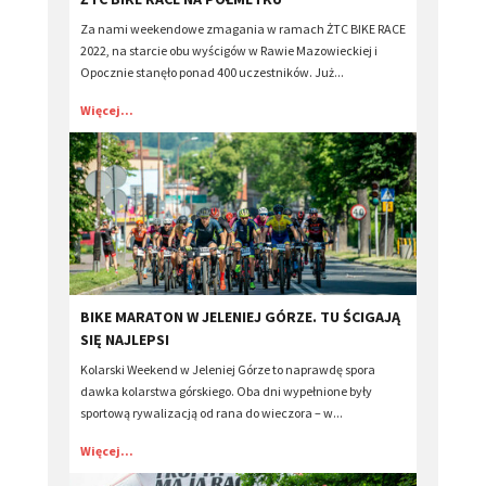
Za nami weekendowe zmagania w ramach ŻTC BIKE RACE
2022, na starcie obu wyścigów w Rawie Mazowieckiej i
Opocznie stanęło ponad 400 uczestników. Już...
Więcej...
​BIKE MARATON W JELENIEJ GÓRZE. TU ŚCIGAJĄ
SIĘ NAJLEPSI
Kolarski Weekend w Jeleniej Górze to naprawdę spora
dawka kolarstwa górskiego. Oba dni wypełnione były
sportową rywalizacją od rana do wieczora – w...
Więcej...