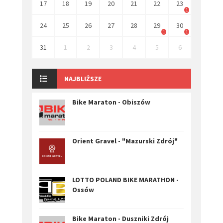
17
18
19
20
21
22
23
1
24
25
26
27
28
29
30
1
1
31
1
2
3
4
5
6
NAJBLIŻSZE
Bike Maraton - Obiszów
Orient Gravel - "Mazurski Zdrój"
LOTTO POLAND BIKE MARATHON -
Ossów
Bike Maraton - Duszniki Zdrój