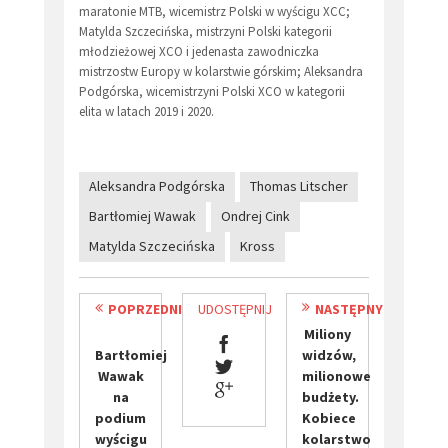
maratonie MTB, wicemistrz Polski w wyścigu XCC;
Matylda Szczecińska, mistrzyni Polski kategorii
młodzieżowej XCO i jedenasta zawodniczka
mistrzostw Europy w kolarstwie górskim; Aleksandra
Podgórska, wicemistrzyni Polski XCO w kategorii
elita w latach 2019 i 2020.
Aleksandra Podgórska
Thomas Litscher
Bartłomiej Wawak
Ondrej Cink
Matylda Szczecińska
Kross
POPRZEDNI
UDOSTĘPNIJ
NASTĘPNY
Miliony
Bartłomiej
widzów,
Wawak
milionowe
na
budżety.
podium
Kobiece
wyścigu
kolarstwo