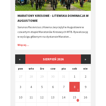
​MARATONY KRESOWE - LITEWSKA DOMINACJA W
AUGUSTOWIE
Sarunas Pacevicius z Kowna zwyciężył w Augustowie w
czwartym etapie Maratonów Kresowych MTB. Rywalizację
w wyścigu głównym na dystansie Maraton...
Więcej...
«
SIERPIEŃ 2026
»
pon
wto
śro
czw
pia
sob
nie
27
28
29
30
31
1
2
3
4
5
6
7
8
9
1
10
11
12
13
14
15
16
1