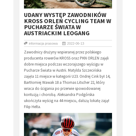
​UDANY WYSTĘP ZAWODNIKÓW
KROSS ORLEN CYCLING TEAM W
PUCHARZE ŚWIATA W
AUSTRIACKIM LEOGANG
informacja prasowa
2022-06-13
Zawodnicy drużyny wspieranej przez polskiego
producenta rowerów KROSS oraz PKN ORLEN zajęli
dobre miejsca podczas wczorajszego wyścigu w
Pucharze Świata w Austrii. Matylda Szczecińska
zajęła 11 miejsce w kategorii U23. Ondrej Cink był 14,
Bartłomiej Wawak 18 a Thomas Litscher 22, który
wraca do ścigania po przerwie spowodowanej
kontuzją i chorobą. Aleksandra Podgórska
ukończyła wyścig na 44 miejscu, dalszą lokatę zajął
Filip Helta.