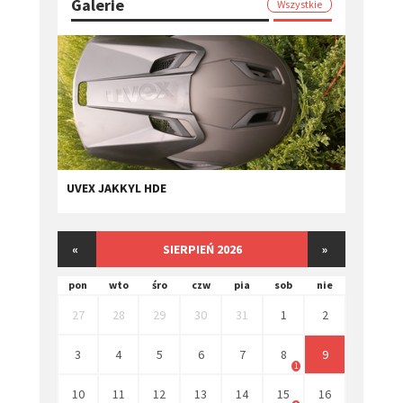
Galerie
Wszystkie
UVEX JAKKYL HDE
«
SIERPIEŃ 2026
»
pon
wto
śro
czw
pia
sob
nie
27
28
29
30
31
1
2
3
4
5
6
7
8
9
1
10
11
12
13
14
15
16