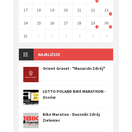
1
17
18
19
20
21
22
23
1
24
25
26
27
28
29
30
1
1
31
1
2
3
4
5
6
NAJBLIŻSZE
Orient Gravel - "Mazurski Zdrój"
LOTTO POLAND BIKE MARATHON -
Ossów
Bike Maraton - Duszniki Zdrój
Zieleniec