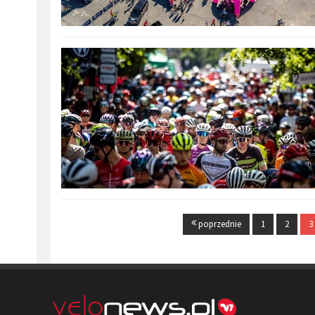
poprzednie
1
2
3