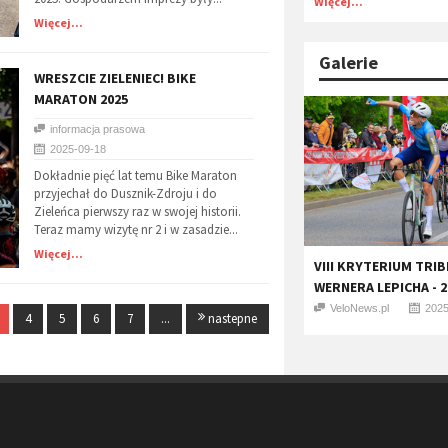
Więcej...
Więcej...
Galerie
​WRESZCIE ZIELENIEC! BIKE
MARATON 2025
informacja prasowa
2025-09-18
Dokładnie pięć lat temu Bike Maraton
przyjechał do Dusznik-Zdroju i do
Zieleńca pierwszy raz w swojej historii.
Teraz mamy wizytę nr 2 i w zasadzie...
Więcej...
VIII KRYTERIUM TRIBI
WERNERA LEPICHA - 2
VeloNews.pl
2025
4
5
6
7
...
nastepne