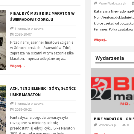
Paweł Waloszczyk
Katarzyna Niewiadoma-Ph
​FINAŁ BYĆ MUSI! BIKE MARATON W
Mont Ventoux dokładnie to
ŚWIERADOWIE-ZDROJU
kibice czekali od początku
informacja prasowa
Femmes. Polka zaatakowa
2025-10-07
Więcej...
Przed nami jesienne i finałowe ściganie
w Górach Izerskich - Świeradów-Zdrój
zaprasza na ostatni w tym sezonie Bike
Wydarzenia
Maraton. Impreza odbędzie się w...
Więcej...
​ACH, TEN ZIELENIEC! GÓRY, SŁOŃCE
I BIKE MARATON
informacja prasowa
2025-09-22
Fantastyczna pogoda towarzyszyła
BIKE MARATON - OB
rozegranej w minioną sobotę
VeloNews.pl
0
przedostatniej edycji cyklu Bike Maraton
2025. Gospodarzem imprezy były...