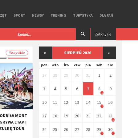
RZĘT
SPORT
NEWSY
TRENING
TURYSTYKA
DLA PAŃ
 iGPSPORT. Test
Premierowy, symbiotyczny zestaw R Aero
Zaloguj się
Ekoi.
«
SIERPIEŃ 2026
»
Wszystkie
pon
wto
śro
czw
pia
sob
nie
27
28
29
30
31
1
2
3
4
5
6
7
8
9
1
10
11
12
13
14
15
16
1
PODBIŁA MONT
17
18
19
20
21
22
23
1
GRYWA ETAP I
SZULKĘ TOUR
24
25
26
27
28
29
30
1
1