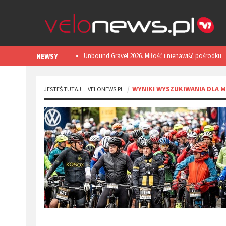
NEWSY
​Unbound Gravel 2026. Miłość i nienawiść pośrodku
Kansas.
WYNIKI WYSZUKIWANIA DLA 
JESTEŚ TUTAJ:
VELONEWS.PL