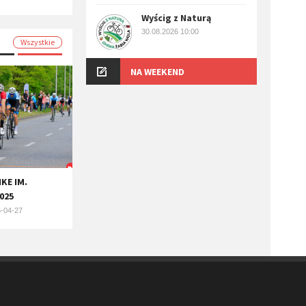
Wyścig z Naturą
30.08.2026 10:00
Wszystkie
NA WEEKEND
KE IM.
025
-04-27