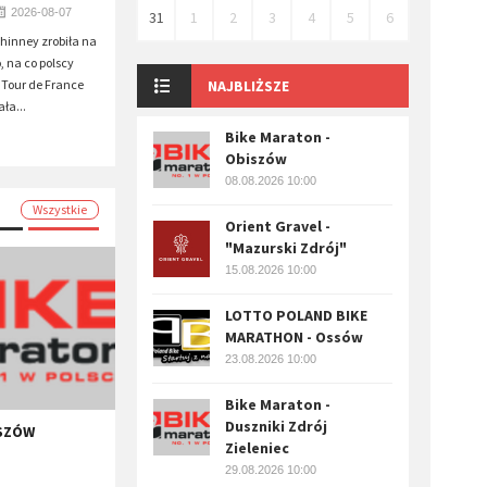
2026-08-07
31
1
2
3
4
5
6
inney zrobiła na
, na co polscy
 Tour de France
NAJBLIŻSZE
ła...
Bike Maraton -
Obiszów
08.08.2026 10:00
Wszystkie
Orient Gravel -
"Mazurski Zdrój"
15.08.2026 10:00
LOTTO POLAND BIKE
MARATHON - Ossów
23.08.2026 10:00
Bike Maraton -
Duszniki Zdrój
ISZÓW
Zieleniec
29.08.2026 10:00