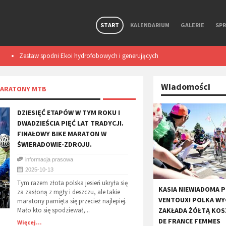
START
KALENDARIUM
GALERIE
SP
Zestaw spodni Ekoi hydrofobowych i generujących
Smart light TL50
ciepło podczas ruchu. Test
Wiadomości
MARATONY MTB
DZIESIĘĆ ETAPÓW W TYM ROKU I
DWADZIEŚCIA PIĘĆ LAT TRADYCJI.
FINAŁOWY BIKE MARATON W
ŚWIERADOWIE-ZDROJU.
informacja prasowa
2025-10-13
Tym razem złota polska jesień ukryła się
KASIA NIEWIADOMA 
za zasłoną z mgły i deszczu, ale takie
VENTOUX! POLKA WY
maratony pamięta się przecież najlepiej.
Mało kto się spodziewał,...
ZAKŁADA ŻÓŁTĄ KO
DE FRANCE FEMMES
Więcej...