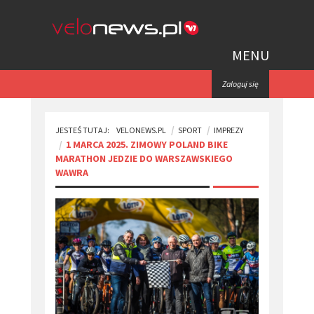
MENU
Zaloguj się
JESTEŚ TUTAJ:
VELONEWS.PL
SPORT
IMPREZY
​1 MARCA 2025. ZIMOWY POLAND BIKE
MARATHON JEDZIE DO WARSZAWSKIEGO
WAWRA