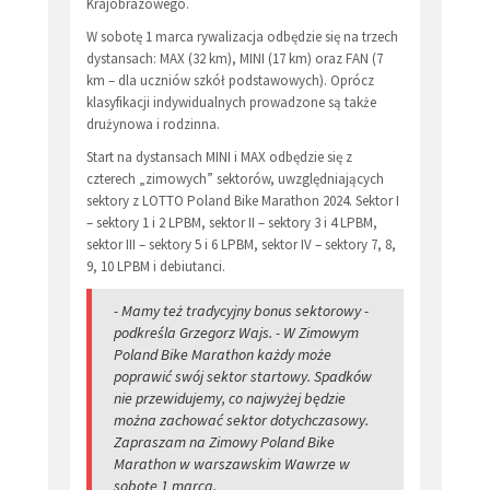
Krajobrazowego.
W sobotę 1 marca rywalizacja odbędzie się na trzech
dystansach: MAX (32 km), MINI (17 km) oraz FAN (7
km – dla uczniów szkół podstawowych). Oprócz
klasyfikacji indywidualnych prowadzone są także
drużynowa i rodzinna.
Start na dystansach MINI i MAX odbędzie się z
czterech „zimowych” sektorów, uwzględniających
sektory z LOTTO Poland Bike Marathon 2024. Sektor I
– sektory 1 i 2 LPBM, sektor II – sektory 3 i 4 LPBM,
sektor III – sektory 5 i 6 LPBM, sektor IV – sektory 7, 8,
9, 10 LPBM i debiutanci.
- Mamy też tradycyjny bonus sektorowy -
podkreśla Grzegorz Wajs. - W Zimowym
Poland Bike Marathon każdy może
poprawić swój sektor startowy. Spadków
nie przewidujemy, co najwyżej będzie
można zachować sektor dotychczasowy.
Zapraszam na Zimowy Poland Bike
Marathon w warszawskim Wawrze w
sobotę 1 marca.