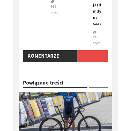
jazda
995
indywidualna
zdjęć
na
czas
243
zdjęć
KOMENTARZE
Powiązane treści