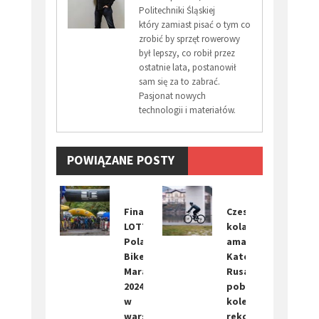
Politechniki Śląskiej
który zamiast pisać o tym co
zrobić by sprzęt rowerowy
był lepszy, co robił przez
ostatnie lata, postanowił
sam się za to zabrać.
Pasjonat nowych
technologii i materiałów.
POWIĄZANE POSTY
Finał
Czeska
LOTTO
kolarka
Poland
amatorka
Bike
Kateřina
Marathon
Rusá
2024
pobiła
w
kolejny
warszawskim
rekord: