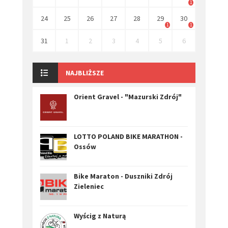
1
24
25
26
27
28
29
30
1
1
31
1
2
3
4
5
6
NAJBLIŻSZE
Orient Gravel - "Mazurski Zdrój"
LOTTO POLAND BIKE MARATHON -
Ossów
Bike Maraton - Duszniki Zdrój
Zieleniec
Wyścig z Naturą