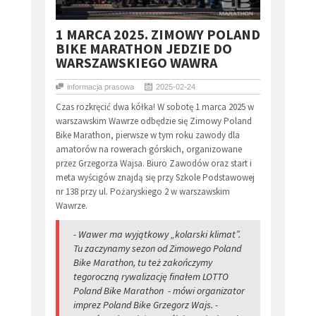
​1 MARCA 2025. ZIMOWY POLAND
BIKE MARATHON JEDZIE DO
WARSZAWSKIEGO WAWRA
informacja prasowa
2025-02-24
Czas rozkręcić dwa kółka! W sobotę 1 marca 2025 w
warszawskim Wawrze odbędzie się Zimowy Poland
Bike Marathon, pierwsze w tym roku zawody dla
amatorów na rowerach górskich, organizowane
przez Grzegorza Wajsa. Biuro Zawodów oraz start i
meta wyścigów znajdą się przy Szkole Podstawowej
nr 138 przy ul. Pożaryskiego 2 w warszawskim
Wawrze.
- Wawer ma wyjątkowy „kolarski klimat”.
Tu zaczynamy sezon od Zimowego Poland
Bike Marathon, tu też zakończymy
tegoroczną rywalizację finałem LOTTO
Poland Bike Marathon - mówi organizator
imprez Poland Bike Grzegorz Wajs. -