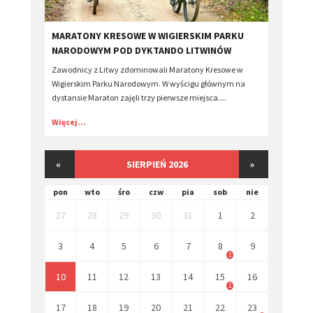
​MARATONY KRESOWE W WIGIERSKIM PARKU
NARODOWYM POD DYKTANDO LITWINÓW
Zawodnicy z Litwy zdominowali Maratony Kresowe w
Wigierskim Parku Narodowym. W wyścigu głównym na
dystansie Maraton zajęli trzy pierwsze miejsca....
Więcej...
«
SIERPIEŃ 2026
»
pon
wto
śro
czw
pia
sob
nie
27
28
29
30
31
1
2
3
4
5
6
7
8
9
1
10
11
12
13
14
15
16
1
17
18
19
20
21
22
23