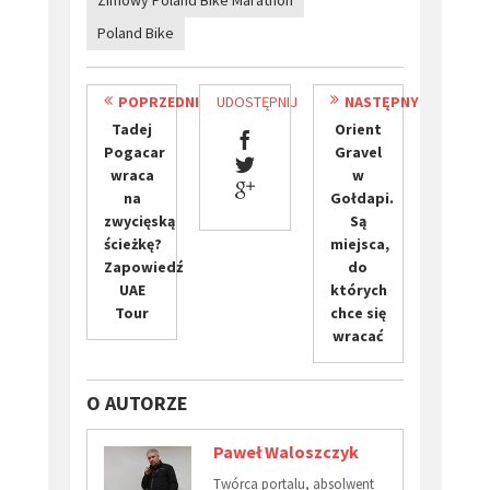
Zimowy Poland Bike Marathon
Poland Bike
POPRZEDNI
UDOSTĘPNIJ
NASTĘPNY
​Tadej
Orient
Pogacar
Gravel
wraca
w
na
Gołdapi.
zwycięską
Są
ścieżkę?
miejsca,
Zapowiedź
do
UAE
których
Tour
chce się
wracać
O AUTORZE
Paweł Waloszczyk
Twórca portalu, absolwent