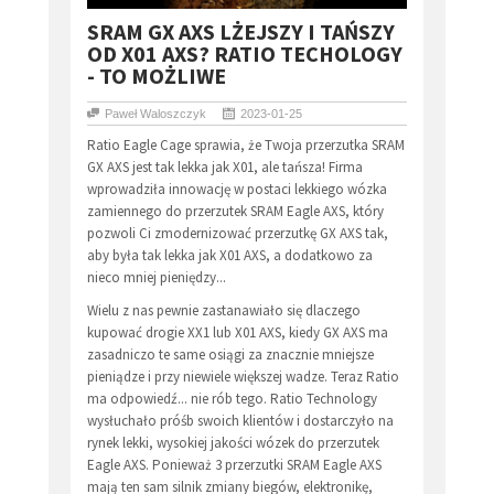
​SRAM GX AXS LŻEJSZY I TAŃSZY
OD X01 AXS? RATIO TECHOLOGY
- TO MOŻLIWE
Paweł Waloszczyk
2023-01-25
Ratio Eagle Cage sprawia, że Twoja przerzutka SRAM
GX AXS jest tak lekka jak X01, ale tańsza! Firma
wprowadziła innowację w postaci lekkiego wózka
zamiennego do przerzutek SRAM Eagle AXS, który
pozwoli Ci zmodernizować przerzutkę GX AXS tak,
aby była tak lekka jak X01 AXS, a dodatkowo za
nieco mniej pieniędzy...
Wielu z nas pewnie zastanawiało się dlaczego
kupować drogie XX1 lub X01 AXS, kiedy GX AXS ma
zasadniczo te same osiągi za znacznie mniejsze
pieniądze i przy niewiele większej wadze. Teraz Ratio
ma odpowiedź... nie rób tego. Ratio Technology
wysłuchało próśb swoich klientów i dostarczyło na
rynek lekki, wysokiej jakości wózek do przerzutek
Eagle AXS. Ponieważ 3 przerzutki SRAM Eagle AXS
mają ten sam silnik zmiany biegów, elektronikę,