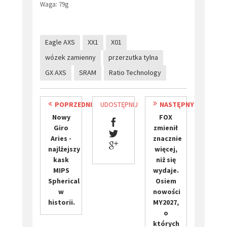
Waga: 79g
Eagle AXS
XX1
X01
wózek zamienny
przerzutka tylna
GX AXS
SRAM
Ratio Technology
POPRZEDNI
UDOSTĘPNIJ
NASTĘPNY
​Nowy
FOX
Giro
zmienił
Aries -
znacznie
najlżejszy
więcej,
kask
niż się
MIPS
wydaje.
Spherical
Osiem
w
nowości
historii.
MY2027,
o
których