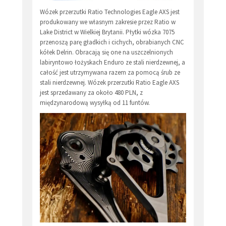
Wózek przerzutki Ratio Technologies Eagle AXS jest
produkowany we własnym zakresie przez Ratio w
Lake District w Wielkiej Brytanii. Płytki wózka 7075
przenoszą parę gładkich i cichych, obrabianych CNC
kółek Delrin. Obracają się one na uszczelnionych
labiryntowo łożyskach Enduro ze stali nierdzewnej, a
całość jest utrzymywana razem za pomocą śrub ze
stali nierdzewnej. Wózek przerzutki Ratio Eagle AXS
jest sprzedawany za około 480 PLN, z
międzynarodową wysyłką od 11 funtów.