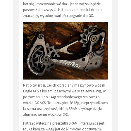
baterię i mocowanie wózka - jeden wózek będzie
pasować do wszystkich 3 jako zamiennik lub jako
znaczący, wysokiej wartości upgrade dla GX.
Ratio twierdzi, że ich obrabiany maszynowo wózek
Eagle AXS z kołami pasowymi waży zaledwie 79g, w
porównaniu do 144g standardowego stalowego
wózka GX AXS. To oszczędność 65g, nieprzypadkowo
ta sama oszczędność, którą SRAM uzyskuje dzięki
aluminiowemu wózkowi X01.
Patrząc wstecz na przerzutki SRAM, interesujące jest
to, że kara za wagę jest dość mocno odczuwalną