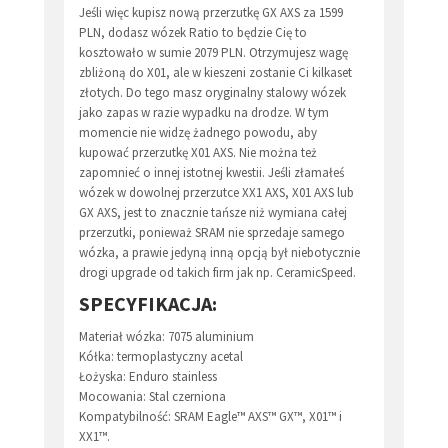
Jeśli więc kupisz nową przerzutkę GX AXS za 1599
PLN, dodasz wózek Ratio to będzie Cię to
kosztowało w sumie 2079 PLN. Otrzymujesz wagę
zbliżoną do X01, ale w kieszeni zostanie Ci kilkaset
złotych. Do tego masz oryginalny stalowy wózek
jako zapas w razie wypadku na drodze. W tym
momencie nie widzę żadnego powodu, aby
kupować przerzutkę X01 AXS. Nie można też
zapomnieć o innej istotnej kwestii. Jeśli złamałeś
wózek w dowolnej przerzutce XX1 AXS, X01 AXS lub
GX AXS, jest to znacznie tańsze niż wymiana całej
przerzutki, ponieważ SRAM nie sprzedaje samego
wózka, a prawie jedyną inną opcją był niebotycznie
drogi upgrade od takich firm jak np. CeramicSpeed.
SPECYFIKACJA:
Materiał wózka: 7075 aluminium
Kółka: termoplastyczny acetal
Łożyska: Enduro stainless
Mocowania: Stal czerniona
Kompatybilność: SRAM Eagle™ AXS™ GX™, X01™ i
XX1™.