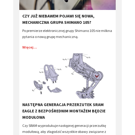
CZY JUŻ NIEBAWEM POJAWI SIĘ NOWA,
MECHANICZNA GRUPA SHIMANO 105?
Po premierze elektronicznej grupy Shimano 105 nie milkna
pytania o nową grupę mechaniczną.
Więcej...
​NASTĘPNA GENERACJA PRZERZUTEK SRAM
EAGLE Z BEZPOŚREDNIM MONTAŻEM BĘDZIE
MODUŁOWA
Czy SRAM wyprodukuje następnej generacji przerzutkę
modułową, aby złagodzić wszystkie obawy związane z