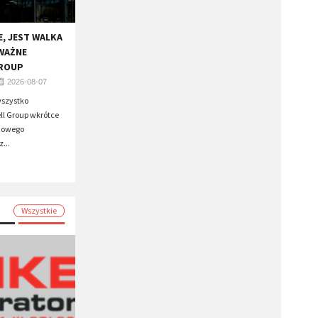
E, JEST WALKA
WAŻNE
GROUP
2026-08-07
wszystko
ll Group wkrótce
 nowego
...
Wszystkie