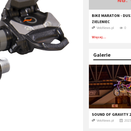
BIKE MARATON - DUS
ZIELENIEC
VeloNews.pl
0
Więcej...
Galerie
SOUND OF GRAVITY 2
VeloNews.pl
2023