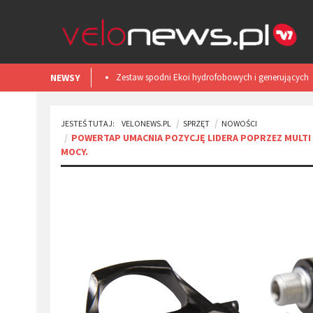
NEWSY
Smart light TL50 iGPSPORT. Test
JESTEŚ TUTAJ:
VELONEWS.PL
SPRZĘT
NOWOŚCI
POWERTAP UMACNIA POZYCJĘ LIDERA POPRZEZ MULT
MOCY.