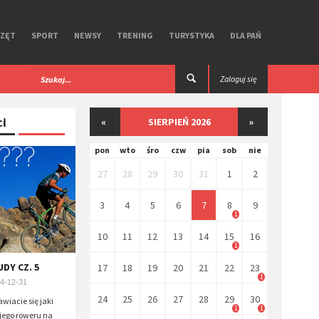
RZĘT
SPORT
NEWSY
TRENING
TURYSTYKA
DLA PAŃ
Super Speed. Test
​Unbound Gravel 2026. Miłość i nienawiś
Zaloguj się
Kansas.
ci
«
SIERPIEŃ 2026
»
pon
wto
śro
czw
pia
sob
nie
27
28
29
30
31
1
2
3
4
5
6
7
8
9
1
10
11
12
13
14
15
16
1
DY CZ. 5
17
18
19
20
21
22
23
1
4-12-31
24
25
26
27
28
29
30
wiacie się jaki
1
1
jego roweru na