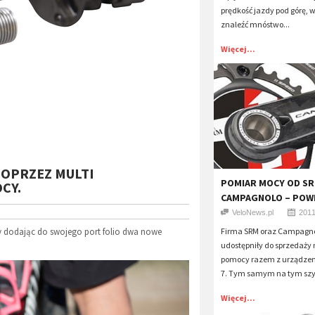
prędkość jazdy pod górę, 
znaleźć mnóstwo...
Więcej...
POPRZEZ MULTI
POMIAR MOCY OD SR
CY.
CAMPAGNOLO – POW
VeloNews.pl
2011
 dodając do swojego port folio dwa nowe
Firma SRM oraz Campagno
udostępniły do sprzedaży
pomocy razem z urządzen
7. Tym samym na tym szy
Więcej...