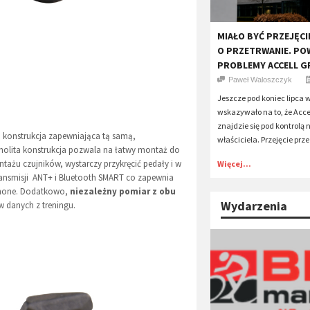
MIAŁO BYĆ PRZEJĘCI
O PRZETRWANIE. PO
PROBLEMY ACCELL 
Paweł Waloszczyk
Jeszcze pod koniec lipca 
wskazywało na to, że Acce
znajdzie się pod kontrolą
 konstrukcja zapewniająca tą samą,
właściciela. Przejęcie przez
olita konstrukcja pozwala na łatwy montaż do
ntażu czujników, wystarczy przykręcić pedały i w
Więcej...
ansmisji ANT+ i Bluetooth SMART co zapewnia
tphone. Dodatkowo,
niezależny pomiar z obu
Wydarzenia
 danych z treningu.