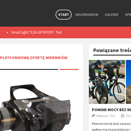
START
KALENDARIUM
GALERIE
SP
Premierowy, symbiotyczny zestaw R Aero i Aerolite od
Wolfpack Gravel 
Ekoi.
Powiązane treś
I PLATFORMOWĄ OFERTĘ MIERNIKÓW
POMIAR MOCY BEZ NU
Mateusz Zoń
201
Pewnie nie od dziś zastana
wpływ ma masa kolarza i 