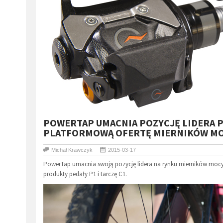
POWERTAP UMACNIA POZYCJĘ LIDERA 
PLATFORMOWĄ OFERTĘ MIERNIKÓW MO
Michał Krawczyk
2015-03-17
PowerTap umacnia swoją pozycję lidera na rynku mierników mocy
produkty pedały P1 i tarczę C1.