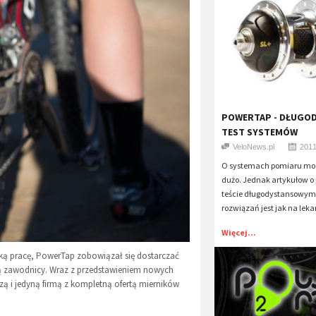
POWERTAP - DŁUGO
TEST SYSTEMÓW
VeloNews.pl
2011
O systemach pomiaru moc
dużo. Jednak artykułow 
teście długodystansowym
rozwiązań jest jak na lekar
Więcej...
ężką pracę, PowerTap zobowiązał się dostarczać
ją zawodnicy. Wraz z przedstawieniem nowych
ą i jedyną firmą z kompletną ofertą mierników