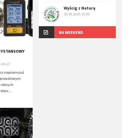
Wyścig z Naturą
30.08.2026 10:00
NA WEEKEND
DYSTANSOWY
-04-27
y napisano już
o prawdziwym
 różnych
stwo....