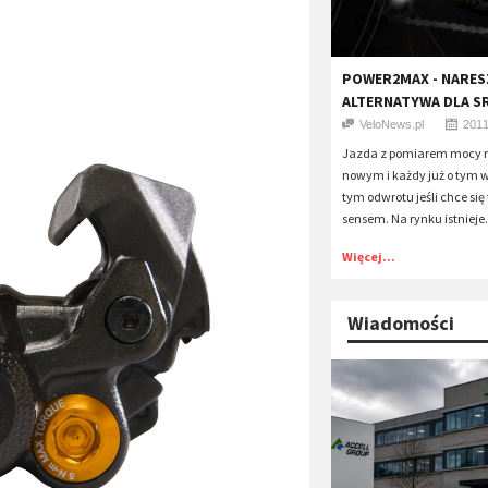
POWER2MAX - NARES
ALTERNATYWA DLA S
VeloNews.pl
2011
Jazda z pomiarem mocy n
nowym i każdy już o tym w
tym odwrotu jeśli chce się
sensem. Na rynku istnieje.
Więcej...
Wiadomości