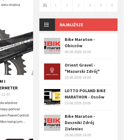
w sieci można
31
1
2
3
4
5
6
NAJBLIŻSZE
Bike Maraton -
Obiszów
08.08.2026 10:00
Orient Gravel -
"Mazurski Zdrój"
15.08.2026 10:00
M I
ERMETER
LOTTO POLAND BIKE
-11-07
MARATHON - Ossów
lo właśnie
23.08.2026 10:00
 nowy pomiar
iem PowerControl
Bike Maraton -
bko rosnącym...
Duszniki Zdrój
Zieleniec
29.08.2026 10:00