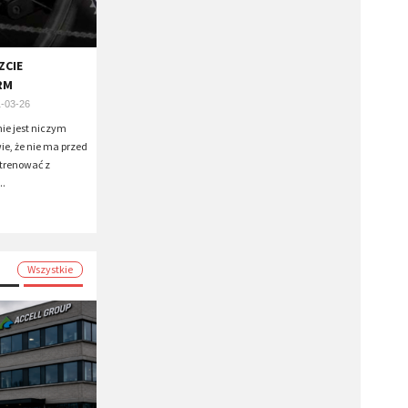
ZCIE
RM
-03-26
ie jest niczym
ie, że nie ma przed
 trenować z
..
Wszystkie