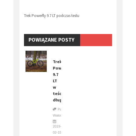
Trek Powerfly 9.7 LT podczas testu
POWIĄZANE POSTY
Trek
Powerfly
9.7
LT
w
teście
długodystansowym
Paweł
Waloszczyk
2019-
02-15