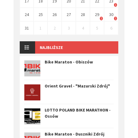
17
18
19
20
21
22
23
1
24
25
26
27
28
29
30
1
1
31
1
2
3
4
5
6
NAJBLIŻSZE
Bike Maraton - Obiszów
Orient Gravel - "Mazurski Zdrój"
LOTTO POLAND BIKE MARATHON -
Ossów
Bike Maraton - Duszniki Zdrój