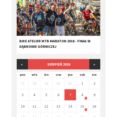
BIKE ATELIER MTB MARATON 2018 - FINAŁ W
DĄBROWIE GÓRNICZEJ
«
SIERPIEŃ 2026
»
pon
wto
śro
czw
pia
sob
nie
27
28
29
30
31
1
2
3
4
5
6
7
8
9
1
10
11
12
13
14
15
16
1