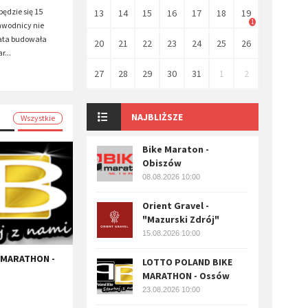
będzie się 15
13
14
15
16
17
18
19
1
zawodnicy nie
 lata budowała
20
21
22
23
24
25
26
r...
27
28
29
30
31
1
2
NAJBLIŻSZE
Wszystkie
Bike Maraton -
Obiszów
08.08.2026 10:00
Orient Gravel -
"Mazurski Zdrój"
15.08.2026 10:00
 MARATHON -
LOTTO POLAND BIKE
MARATHON - Ossów
23.08.2026 10:00