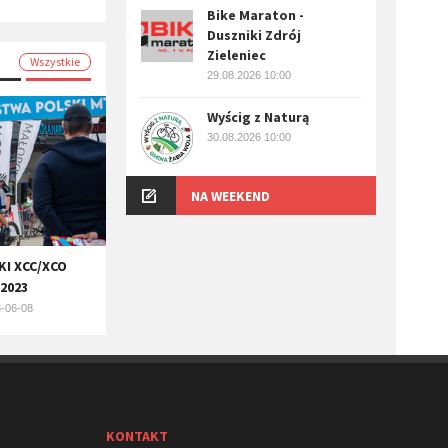
Bike Maraton -
Duszniki Zdrój
Zieleniec
Wszystkie
29.08.2026 10:00
Wyścig z Naturą
30.08.2026 10:00
NA WEEKEND
I XCC/XCO
2023
-06-08
KONTAKT