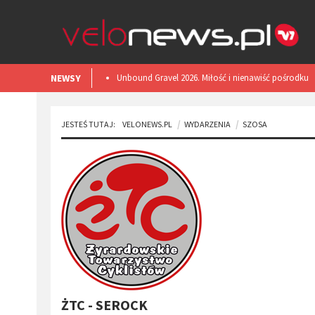
NEWSY
​Unbound Gravel 2026. Miłość i nienawiść pośrodku
Kansas.
JESTEŚ TUTAJ:
VELONEWS.PL
WYDARZENIA
SZOSA
ŻTC - SEROCK