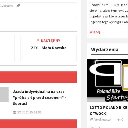
Leadville Trail 100 MTB od
Cyklistów
sierpnia, ale w tym roku 
pojadą trasą, która przez
legendę tego wyścigu. Poża
Więcej...
NASTĘPNY
ŻTC - Biała Rawska
Wydarzenia
Jazda indywidualna na czas
"próba sił przed sezonem" -
Supraśl
LOTTO POLAND BIKE
22.03.2015 11:01
OTWOCK
VeloNews.pl
0