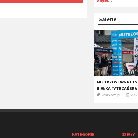
Więcej...
Galerie
MISTRZOSTWA POLSK
BIAŁKA TATRZAŃSKA 
VeloNews.pl
2023
KATEGORIE
DZIAŁY