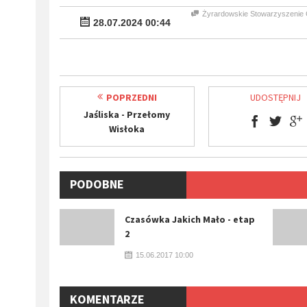
Żyrardowskie Stowarzyszenie 
28.07.2024 00:44
POPRZEDNI
UDOSTĘPNIJ
Jaśliska - Przełomy
Wisłoka
PODOBNE
WYDARZENIA
Czasówka Jakich Mało - etap
2
15.06.2017 10:00
KOMENTARZE