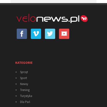
KATEGORIE
+
Sprzęt
+
Sport
+
Newsy
+
Trening
+
Turystyka
+
Dla Pań