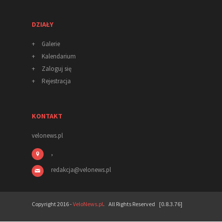
DZIAŁY
+
Galerie
+
Kalendarium
+
Zaloguj się
+
Rejestracja
KONTAKT
velonews.pl
,
redakcja
@
velonews
.pl
Copyright 2016 -
VeloNews.pl
. All Rights Reserved [0.8.3.76]