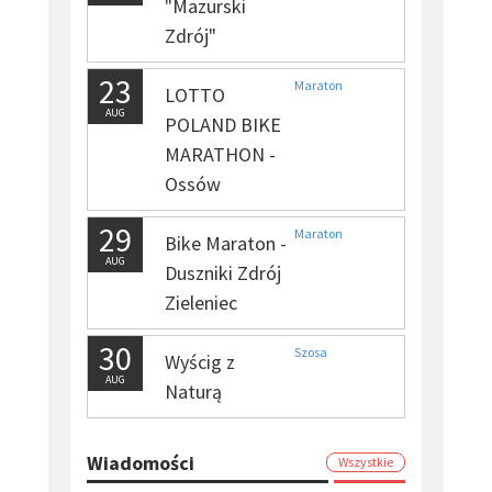
"Mazurski
Zdrój"
23
Maraton
LOTTO
AUG
POLAND BIKE
MARATHON -
Ossów
29
Maraton
Bike Maraton -
AUG
Duszniki Zdrój
Zieleniec
30
Szosa
Wyścig z
AUG
Naturą
Wiadomości
Wszystkie