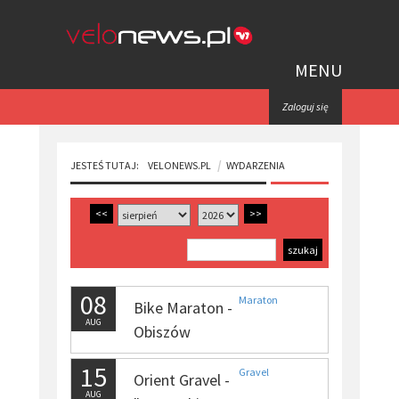
MENU
Zaloguj się
JESTEŚ TUTAJ:
VELONEWS.PL
WYDARZENIA
<<
>>
08
Maraton
Bike Maraton -
AUG
Obiszów
15
Gravel
Orient Gravel -
AUG