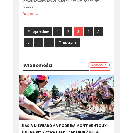
produkowany rower świata? Z takim zadaniem
trzeba...
Więcej...
poprzednie
1
2
3
4
5
6
7
...
nastepne
Wiadomości
Wszystkie
KASIA NIEWIADOMA PODBIŁA MONT VENTOUX!
POLKA WYGRYWA ETAP I ZAKŁADA ŻÓŁTĄ