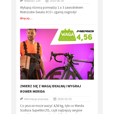
Mateusz Zoń
2016-06-30
Wytupuj różnicę pomiędzy 1 a 3 zawodnikiem
Mistrzostw Świata XCO i zgarnij nagrody!
Więcej...
ZMIERZ SIĘ Z WAGĄ IDEALNĄ I WYGRAJ
ROWER MERIDA
informacja prasowa
2016-02-02
Co jeszcze może ważyć 4,56 kg, tyle co Merida
Scultura Superlite LTD, czyli najlżejszy seryjnie