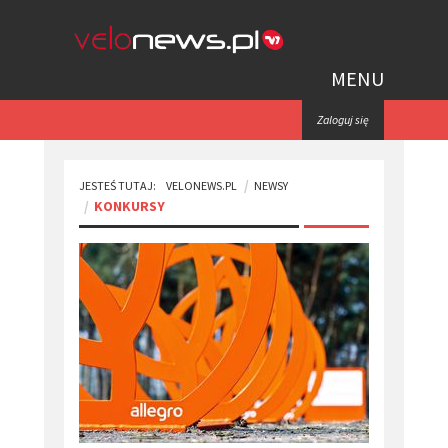
MENU
Zaloguj się
JESTEŚ TUTAJ:
VELONEWS.PL
NEWSY
KONKURSY