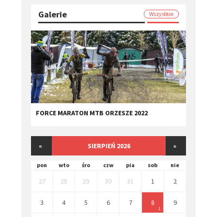
Galerie
Wszystkie
FORCE MARATON MTB ORZESZE 2022
«
SIERPIEŃ 2026
»
pon
wto
śro
czw
pia
sob
nie
27
28
29
30
31
1
2
3
4
5
6
7
8
9
1