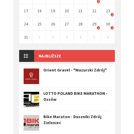
1
17
18
19
20
21
22
23
1
24
25
26
27
28
29
30
1
1
31
1
2
3
4
5
6
NAJBLIŻSZE
Orient Gravel - "Mazurski Zdrój"
LOTTO POLAND BIKE MARATHON -
Ossów
Bike Maraton - Duszniki Zdrój
Zieleniec