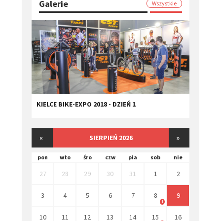
Galerie
Wszystkie
KIELCE BIKE-EXPO 2018 - DZIEŃ 1
«
SIERPIEŃ 2026
»
pon
wto
śro
czw
pia
sob
nie
27
28
29
30
31
1
2
3
4
5
6
7
8
9
1
10
11
12
13
14
15
16