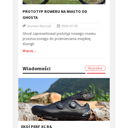
PROTOTYP ROWERU NA MIASTO OD
GHOSTA
Szymon Barczyk
2016-07-30
Ghost zaprezentował prototyp nowego roweru
przeznaczonego do przemierzania miejskiej
dżungli.
Więcej...
Wiadomości
Wszystkie
EKOÏ PERF XC R4.