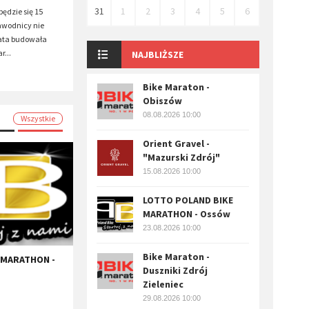
31
1
2
3
4
5
6
będzie się 15
zawodnicy nie
 lata budowała
r...
NAJBLIŻSZE
Bike Maraton -
Obiszów
08.08.2026 10:00
Wszystkie
Orient Gravel -
"Mazurski Zdrój"
15.08.2026 10:00
LOTTO POLAND BIKE
MARATHON - Ossów
23.08.2026 10:00
Bike Maraton -
 MARATHON -
Duszniki Zdrój
Zieleniec
29.08.2026 10:00