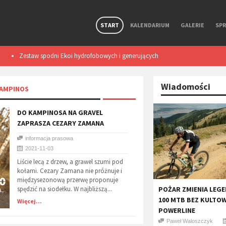
START
KALENDARIUM
GALERIE
SP
Zestaw spodni Ekoi hydrofobowych i generujących
Smart light TL50
ciepło podczas ruchu. Test
Wiadomości
KAMPINOS
​DO KAMPINOSA NA GRAVEL
ZAPRASZA CEZARY ZAMANA
informacja prasowa
2021-11-03
Liście lecą z drzew, a grawel szumi pod
kołami. Cezary Zamana nie próżnuje i
międzysezonową przerwę proponuje
spędzić na siodełku. W najbliższą...
POŻAR ZMIENIA LEGE
100 MTB BEZ KULTO
Więcej...
POWERLINE
Paweł Waloszczyk