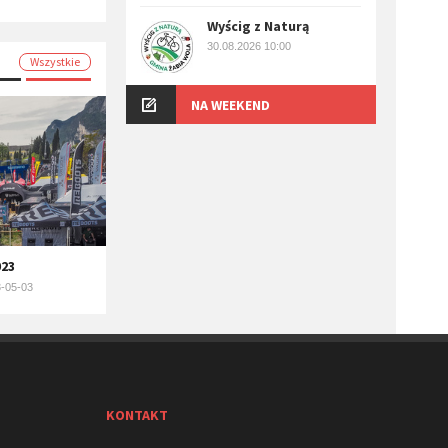
Wyścig z Naturą
30.08.2026 10:00
Wszystkie
NA WEEKEND
023
-05-03
KONTAKT