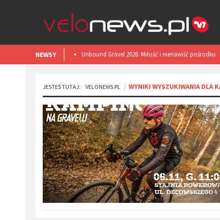
NEWSY
​Unbound Gravel 2026. Miłość i nienawiść pośrodku
Kansas.
WYNIKI WYSZUKIWANIA DLA 
JESTEŚ TUTAJ:
VELONEWS.PL