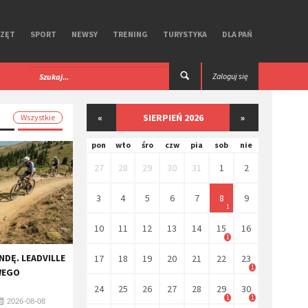
RZĘT
SPORT
NEWSY
TRENING
TURYSTYKA
DLA PAŃ
 iGPSPORT. Test
Premierowy, symbiotyczny zestaw R Aero
Zaloguj się
Ekoi.
«
SIERPIEŃ 2026
»
Wszystkie
pon
wto
śro
czw
pia
sob
nie
27
28
29
30
31
1
2
3
4
5
6
7
8
9
1
10
11
12
13
14
15
16
1
NDĘ. LEADVILLE
17
18
19
20
21
22
23
1
WEGO
24
25
26
27
28
29
30
1
1
2026-08-08