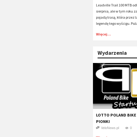
Leadville Trail 100 MTB od
sierpnia, ale w tym roku 
pojadą trasą, która przez
legendę tego wyścigu. Poża
Więcej...
Wydarzenia
LOTTO POLAND BIKE
PIONKI
VeloNews.pl
0